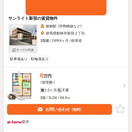
サンライト新宿の賃貸物件
館林駅 （伊勢崎線
など
）
群馬県館林市新宿２丁目
3階建 / 24年4ヶ月 / 鉄骨造
すべての写真
駐車場あり
駐輪場あり
6
万円
（管理費-）
1.0ヶ月
不要
敷
礼
3階 / 3LDK / 66.0㎡
お問い合わせ
（無料）
提供