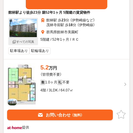
館林駅より徒歩23分 築52年1ヶ月 5階建の賃貸物件
館林駅 歩
23
分 （伊勢崎線
など
）
茂林寺前駅 歩
18
分 （伊勢崎線）
群馬県館林市美園町
5階建 / 52年1ヶ月 / ＲＣ
すべての写真
駐車場あり
駐輪場あり
5.2
万円
（管理費不要）
1.0ヶ月
不要
敷
礼
4階 / 3LDK / 64.07㎡
お問い合わせ
（無料）
提供