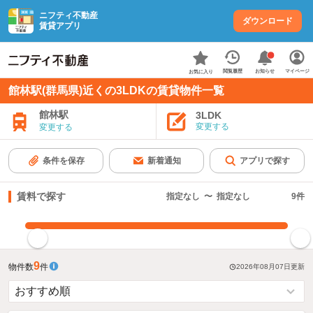
ニフティ不動産
ダウンロード
賃貸アプリ
お知らせ
閲覧履歴
マイページ
お気に入り
館林駅(群馬県)近くの3LDKの賃貸物件一覧
館林駅
3LDK
変更する
変更する
条件を保存
新着通知
アプリで探す
賃料で探す
指定なし
〜
指定なし
9
件
指定した賃料で絞り込む
9
物件数
件
2026年08月07日
更新