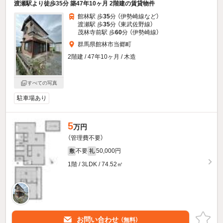
渡瀬駅より徒歩35分 築47年10ヶ月 2階建の賃貸物件
館林駅 歩
35
分 （伊勢崎線
など
）
渡瀬駅 歩
35
分 （東武佐野線）
茂林寺前駅 歩
60
分 （伊勢崎線）
群馬県館林市当郷町
2階建 / 47年10ヶ月 / 木造
すべての写真
駐車場あり
5
万円
（管理費不要）
不要
50,000円
敷
礼
1階 / 3LDK / 74.52㎡
お問い合わせ
（無料）