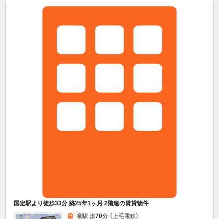
国定駅より徒歩33分 築25年1ヶ月 2階建の賃貸物件
膳駅 歩
70
分 （上毛電鉄）