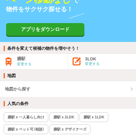
で
物件をサクサク探せる！
アプリをダウンロード
条件を変えて候補の物件を増やそう！
膳駅
3LDK
変更する
変更する
地図
地図から探す
人気の条件
膳駅 x 一人暮らし向け
膳駅 x 2LDK
膳駅 x 1LDK
膳駅 x ペット可（相談）
膳駅 x デザイナーズ