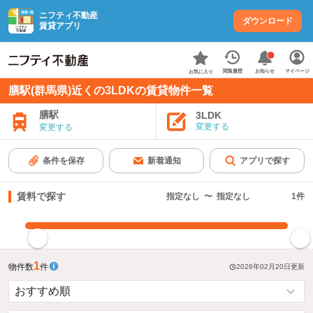
ニフティ不動産
ダウンロード
賃貸アプリ
お知らせ
閲覧履歴
マイページ
お気に入り
膳駅(群馬県)近くの3LDKの賃貸物件一覧
膳駅
3LDK
変更する
変更する
条件を保存
新着通知
アプリで探す
賃料で探す
指定なし
〜
指定なし
1
件
指定した賃料で絞り込む
1
物件数
件
2026年02月20日
更新