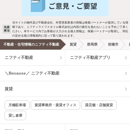
バス・トイレ別
2階以上
駐車場あり
ペット相談
当サイトの物件及び不動産会社、外壁塗装業者の情報は検索パートナーが提供している情
報であり、ニフティライフスタイル株式会社は内容の責任を負わないことを予めご了承く
免責
事項
ださい。本サービス内でお客様が入力される個人情報は、検索パートナーが取得し、同社
洗濯機置場あり
独立洗面台
の定める個人情報規約に従って取り扱われます。
不動産・住宅情報のニフティ不動産
賃貸
群馬県
前橋市
エアコンあり
都市ガス
ニフティ不動産
ニフティ不動産アプリ
温水洗浄便座
オートロック
＼Because／ ニフティ不動産
コンロ2口以上
追焚き機能
賃貸
TV付インターホン
角部屋
新着のみ
インターネット無料
月極駐車場
賃貸事務所・賃貸オフィス
貸店舗・店舗賃貸
貸し倉庫
該当件数:
物件一覧に反映
1
件