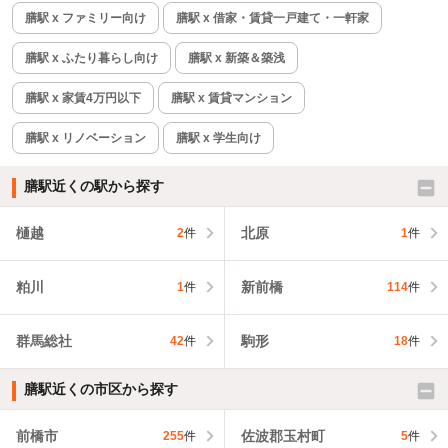
膳駅 x ファミリー向け
膳駅 x 借家・賃貸一戸建て・一軒家
膳駅 x ふたり暮らし向け
膳駅 x 新築＆築浅
膳駅 x 家賃4万円以下
膳駅 x 賃貸マンション
膳駅 x リノベーション
膳駅 x 学生向け
膳駅近くの駅から探す
樋越
北原
2
件
1
件
粕川
新前橋
1
件
114
件
群馬総社
駒形
42
件
18
件
膳駅近くの市区から探す
前橋市
佐波郡玉村町
255
件
5
件