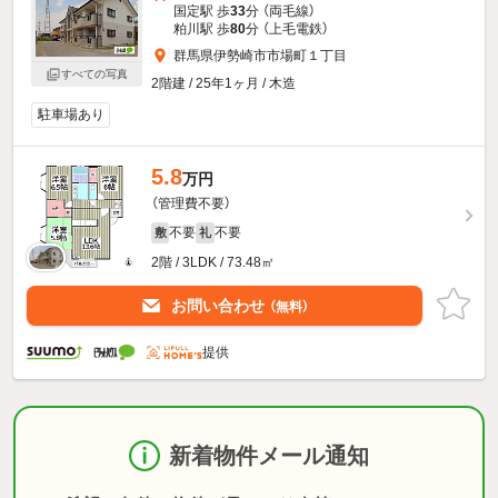
国定駅 歩
33
分 （両毛線）
粕川駅 歩
80
分 （上毛電鉄）
群馬県伊勢崎市市場町１丁目
すべての写真
2階建 / 25年1ヶ月 / 木造
駐車場あり
5.8
万円
（管理費不要）
不要
不要
敷
礼
2階 / 3LDK / 73.48㎡
お問い合わせ
（無料）
提供
新着物件メール通知