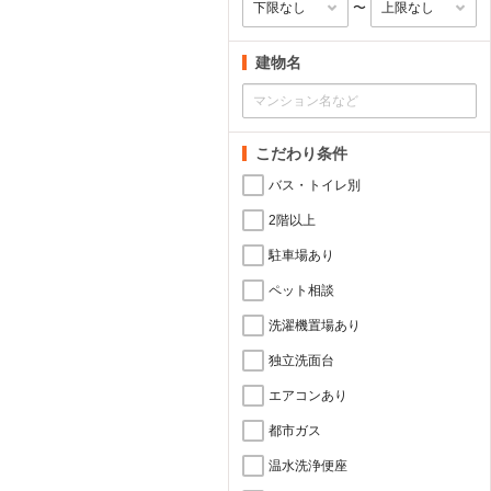
〜
建物名
こだわり条件
バス・トイレ別
2階以上
駐車場あり
ペット相談
洗濯機置場あり
独立洗面台
エアコンあり
都市ガス
温水洗浄便座