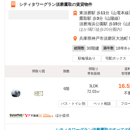
シティタワーグラン須磨鷹取の賃貸物件
東須磨駅 歩
11
分 （山電本線
鷹取駅 歩
3
分 （山陽線）
須磨海浜公園駅 歩
15
分 （山
ほか3駅（徒歩20分圏内）
兵庫県神戸市須磨区大池町５
30階建
18年8
総階数
築年数
駐輪場あり
宅配ボックス
間取り
賃
間取り図
階数
専有面積
管理
16.5
3LDK
6階
72.03㎡
不
バス・トイレ別
ペット相談
フロ
ほか提供
シティタワーグラン須磨鷹取のすべての