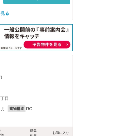
を見る
）
ど
）
4丁目
ヶ月
RC
建物構造
料
敷金
お気に入り
費等
礼金