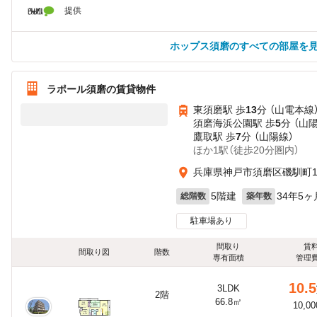
提供
ホップス須磨のすべての部屋を
ラポール須磨の賃貸物件
東須磨駅 歩
13
分 （山電本線
須磨海浜公園駅 歩
5
分 （山
鷹取駅 歩
7
分 （山陽線）
ほか1駅（徒歩20分圏内）
兵庫県神戸市須磨区磯馴町
5階建
34年5ヶ
総階数
築年数
駐車場あり
間取り
賃
間取り図
階数
専有面積
管理
10.5
3LDK
2階
66.8㎡
10,0