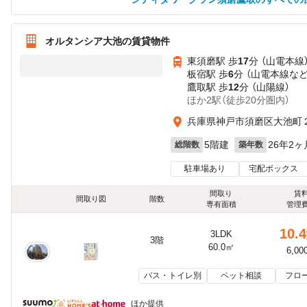
オルタンシア大池の賃貸物件
東須磨駅 歩
17
分 （山電本線
板宿駅 歩
6
分 （山電本線
な
鷹取駅 歩
12
分 （山陽線）
ほか2駅（徒歩20分圏内）
兵庫県神戸市須磨区大池町２
5階建
26年2ヶ
総階数
築年数
駐車場あり
宅配ボックス
間取り
賃
間取り図
階数
専有面積
管理
10.4
3LDK
3階
60.0㎡
6,00
バス・トイレ別
ペット相談
フロ
ほか提供