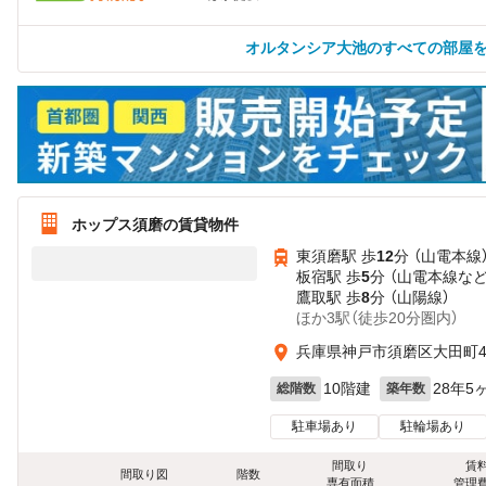
オルタンシア大池のすべての部屋
ホップス須磨の賃貸物件
東須磨駅 歩
12
分 （山電本線
板宿駅 歩
5
分 （山電本線
な
鷹取駅 歩
8
分 （山陽線）
ほか3駅（徒歩20分圏内）
兵庫県神戸市須磨区大田町
10階建
28年5
総階数
築年数
駐車場あり
駐輪場あり
間取り
賃
間取り図
階数
専有面積
管理