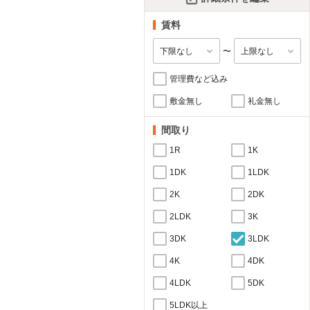
賃料
〜
管理費など込み
敷金無し
礼金無し
間取り
1R
1K
1DK
1LDK
2K
2DK
2LDK
3K
3DK
3LDK
4K
4DK
4LDK
5DK
5LDK以上