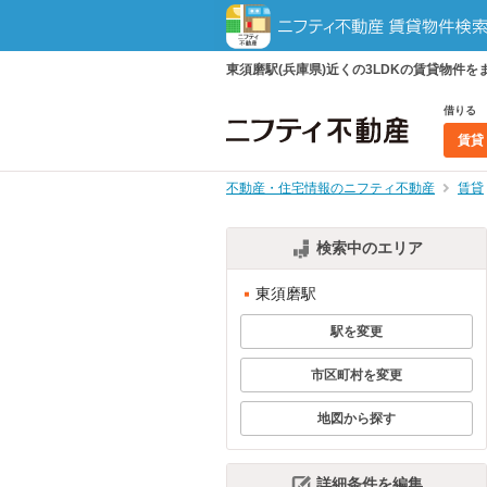
東須磨駅(兵庫県)近くの3LDKの賃貸物
借りる
賃貸
不動産・住宅情報のニフティ不動産
賃貸
検索中のエリア
東須磨駅
駅を変更
市区町村を変更
地図から探す
詳細条件を編集