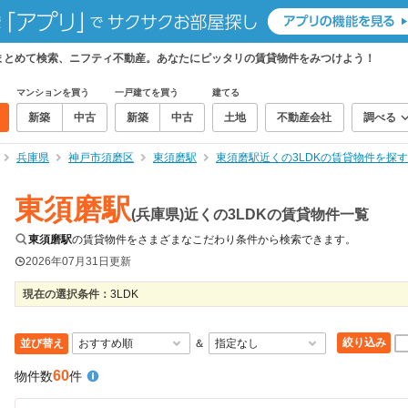
件をまとめて検索、ニフティ不動産。あなたにピッタリの賃貸物件をみつけよう！
マンションを買う
一戸建てを買う
建てる
新築
中古
新築
中古
土地
不動産会社
調べる
兵庫県
神戸市須磨区
東須磨駅
東須磨駅近くの3LDKの賃貸物件を探す
東須磨駅
(兵庫県)近くの3LDKの賃貸物件一覧
東須磨駅
の賃貸物件をさまざまなこだわり条件から検索できます。
2026年07月31日
更新
現在の選択条件：
3LDK
絞り込み
並び替え
＆
60
物件数
件