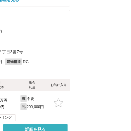
）
ど
）
丁目3番7号
月
RC
建物構造
料
敷金
お気に入り
費等
礼金
不要
敷
万円
200,000円
0円
礼
ーリング
詳細を見る