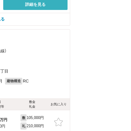
詳細を見る
見る
）
陽線）
1丁目
月
RC
建物構造
料
敷金
お気に入り
費等
礼金
105,000円
敷
万円
210,000円
00円
礼