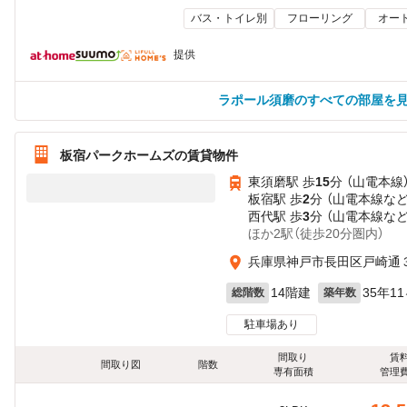
バス・トイレ別
フローリング
オー
提供
ラポール須磨のすべての部屋を
板宿パークホームズの賃貸物件
東須磨駅 歩
15
分 （山電本線
板宿駅 歩
2
分 （山電本線
な
西代駅 歩
3
分 （山電本線
な
ほか2駅（徒歩20分圏内）
兵庫県神戸市長田区戸崎通
14階建
35年1
総階数
築年数
駐車場あり
間取り
賃
間取り図
階数
専有面積
管理