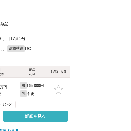
）
陽線）
丁目17番1号
ヶ月
RC
建物構造
料
敷金
お気に入り
費等
礼金
165,000円
敷
万円
不要
要
礼
ーリング
詳細を見る
部屋を見る