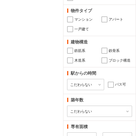
物件タイプ
マンション
アパート
一戸建て
建物構造
鉄筋系
鉄骨系
木造系
ブロック構造
駅からの時間
バス可
築年数
専有面積