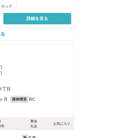
トロック
詳細を見る
見る
）
ど
）
ど
）
３丁目
1ヶ月
RC
建物構造
料
敷金
お気に入り
費等
礼金
不要
敷