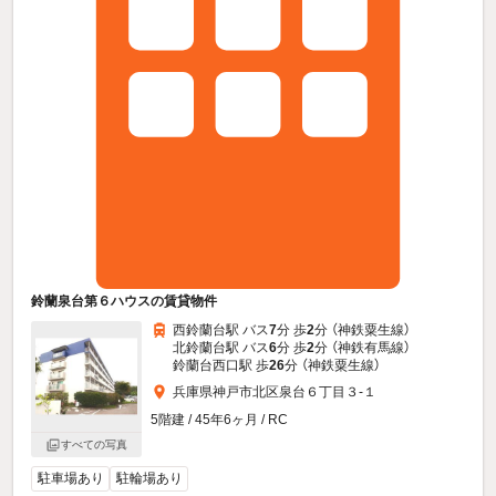
鈴蘭泉台第６ハウスの賃貸物件
西鈴蘭台駅 バス
7
分 歩
2
分 （神鉄粟生線）
北鈴蘭台駅 バス
6
分 歩
2
分 （神鉄有馬線）
鈴蘭台西口駅 歩
26
分 （神鉄粟生線）
兵庫県神戸市北区泉台６丁目３-１
5階建 / 45年6ヶ月 / RC
すべての写真
駐車場あり
駐輪場あり