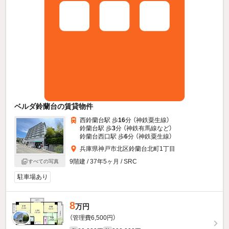
ベルダ鈴蘭台の賃貸物件
西鈴蘭台駅 歩
16
分 （神鉄粟生線）
鈴蘭台駅 歩
3
分 （神鉄有馬線
など
）
鈴蘭台西口駅 歩
6
分 （神鉄粟生線）
兵庫県神戸市北区鈴蘭台北町1丁目
9階建 / 37年5ヶ月 / SRC
すべての写真
駐車場あり
8
万円
（管理費6,500円）