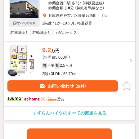
鈴蘭台西口駅 歩
3
分 （神鉄粟生線）
鈴蘭台駅 歩
8
分 （神鉄有馬線
など
）
兵庫県神戸市北区鈴蘭台西町４丁目
2階建 / 12年10ヶ月 / 軽量鉄骨
すべての写真
駐車場あり
駐輪場あり
宅配ボックス
9.2
万円
（管理費5,000円）
不要
2.5ヶ月
敷
礼
2階 / 3LDK / 68.79㎡
お問い合わせ
（無料）
提供
すずらんハイツのすべての部屋を見る