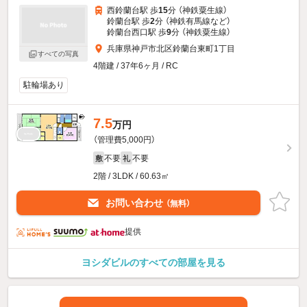
西鈴蘭台駅 歩
15
分 （神鉄粟生線）
鈴蘭台駅 歩
2
分 （神鉄有馬線
など
）
鈴蘭台西口駅 歩
9
分 （神鉄粟生線）
兵庫県神戸市北区鈴蘭台東町1丁目
すべての写真
4階建 / 37年6ヶ月 / RC
駐輪場あり
7.5
万円
（管理費5,000円）
不要
不要
敷
礼
2階 / 3LDK / 60.63㎡
お問い合わせ
（無料）
提供
ヨシダビルのすべての部屋を見る