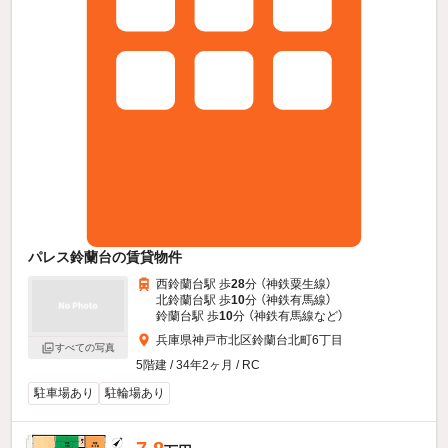
パレス鈴蘭台の賃貸物件
西鈴蘭台駅 歩
28
分 （神鉄粟生線）
北鈴蘭台駅 歩
10
分 （神鉄有馬線）
鈴蘭台駅 歩
10
分 （神鉄有馬線
など
）
兵庫県神戸市北区鈴蘭台北町6丁目
すべての写真
5階建 / 34年2ヶ月 / RC
駐車場あり
駐輪場あり