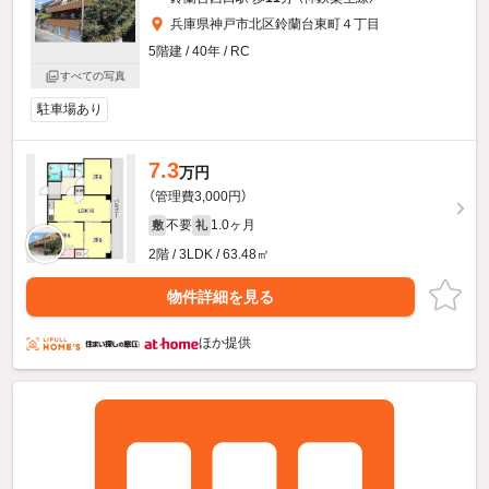
兵庫県神戸市北区鈴蘭台東町４丁目
5階建 / 40年 / RC
すべての写真
駐車場あり
7.3
万円
（管理費3,000円）
不要
1.0ヶ月
敷
礼
2階 / 3LDK / 63.48㎡
物件詳細を見る
ほか提供