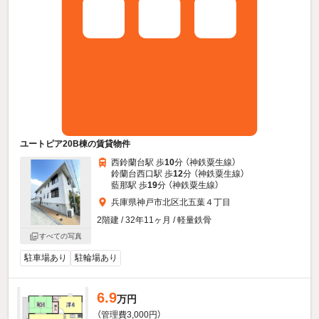
ユートピア20B棟の賃貸物件
西鈴蘭台駅 歩
10
分 （神鉄粟生線）
鈴蘭台西口駅 歩
12
分 （神鉄粟生線）
藍那駅 歩
19
分 （神鉄粟生線）
兵庫県神戸市北区北五葉４丁目
2階建 / 32年11ヶ月 / 軽量鉄骨
すべての写真
駐車場あり
駐輪場あり
6.9
万円
（管理費3,000円）