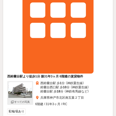
西鈴蘭台駅より徒歩1分 築31年3ヶ月 6階建の賃貸物件
西鈴蘭台駅 歩
1
分 （神鉄粟生線）
鈴蘭台西口駅 歩
10
分 （神鉄粟生線）
鈴蘭台駅 歩
18
分 （神鉄有馬線
など
）
兵庫県神戸市北区南五葉２丁目
すべての写真
6階建 / 31年3ヶ月 / RC
駐輪場あり