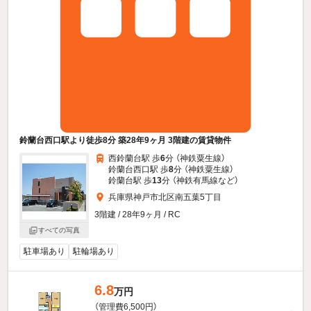
鈴蘭台西口駅より徒歩8分 築28年9ヶ月 3階建の賃貸物件
西鈴蘭台駅 歩
6
分 （神鉄粟生線）
鈴蘭台西口駅 歩
8
分 （神鉄粟生線）
鈴蘭台駅 歩
13
分 （神鉄有馬線
など
）
兵庫県神戸市北区南五葉5丁目
3階建 / 28年9ヶ月 / RC
すべての写真
駐車場あり
駐輪場あり
6.8
万円
（管理費6,500円）