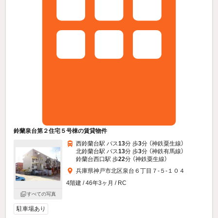
鈴蘭泉台第２住宅５号棟の賃貸物件
西鈴蘭台駅 バス
13
分 歩
3
分 （神鉄粟生線）
北鈴蘭台駅 バス
13
分 歩
3
分 （神鉄有馬線）
鈴蘭台西口駅 歩
22
分 （神鉄粟生線）
兵庫県神戸市北区泉台６丁目７-５-１０４
4階建 / 46年3ヶ月 / RC
すべての写真
駐車場あり