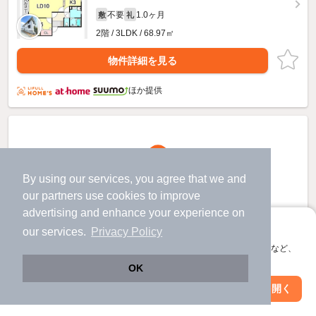
不要
1.0ヶ月
敷
礼
2階 / 3LDK / 68.97㎡
物件詳細を見る
ほか提供
By using our services, you agree that we and
our
partners
use cookies to improve
advertising and enhance your experience on
アプリに切り替えて、サクサクお部屋探し
our services.
Privacy Policy
会員登録なしですぐ使える。マップ検索やお気に入り保存など、
アプリ限定の便利な機能が使えます！
OK
Web版で続行
アプリを開く
駅・沿線を変更
絞り込み条件を変更