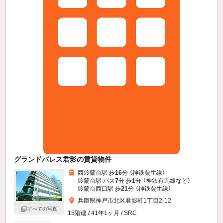
グランドパレス君影の賃貸物件
西鈴蘭台駅 歩
16
分 （神鉄粟生線）
鈴蘭台駅 バス
7
分 歩
1
分 （神鉄有馬線
など
）
鈴蘭台西口駅 歩
21
分 （神鉄粟生線）
兵庫県神戸市北区君影町1丁目2-12
すべての写真
15階建 / 41年1ヶ月 / SRC