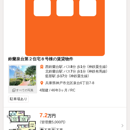
鈴蘭泉台第２住宅８号棟の賃貸物件
西鈴蘭台駅 バス
8
分 歩
1
分 （神鉄粟生線）
北鈴蘭台駅 バス
7
分 歩
1
分 （神鉄有馬線）
藍那駅 歩
17
分 （神鉄粟生線）
兵庫県神戸市北区泉台6丁目7-8
4階建 / 46年3ヶ月 / RC
すべての写真
駐車場あり
7.2
万円
（管理費5,000円）
不要
不要
敷
礼