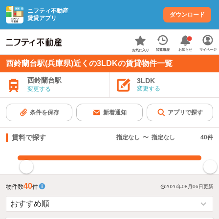
ニフティ不動産
ダウンロード
賃貸アプリ
お知らせ
閲覧履歴
マイページ
お気に入り
西鈴蘭台駅(兵庫県)近くの3LDKの賃貸物件一覧
西鈴蘭台駅
3LDK
変更する
変更する
条件を保存
新着通知
アプリで探す
賃料で探す
指定なし
〜
指定なし
40
件
指定した賃料で絞り込む
40
物件数
件
2026年08月06日
更新