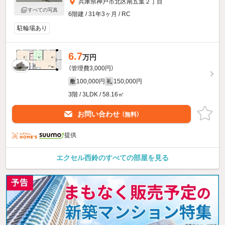
兵庫県神戸市北区南五葉２丁目
すべての写真
6階建 / 31年3ヶ月 / RC
駐輪場あり
6.7
万円
（管理費3,000円）
100,000円
150,000円
敷
礼
3階 / 3LDK / 58.16㎡
お問い合わせ
（無料）
提供
エクセル西鈴のすべての部屋を見る