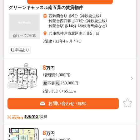
グリーンキャッスル南五葉の賃貸物件
西鈴蘭台駅 歩
9
分 （神鉄粟生線）
鈴蘭台西口駅 歩
11
分 （神鉄粟生線）
鈴蘭台駅 歩
14
分 （神鉄有馬線
など
）
兵庫県神戸市北区南五葉5丁目
すべての写真
3階建 / 31年4ヶ月 / RC
駐車場あり
8
万円
（管理費1,000円）
不要
250,000円
敷
礼
2階 / 3LDK / 65.11㎡
お問い合わせ
（無料）
提供
8
万円