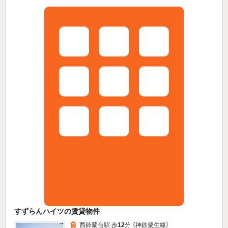
すずらんハイツの賃貸物件
西鈴蘭台駅 歩
12
分 （神鉄粟生線）