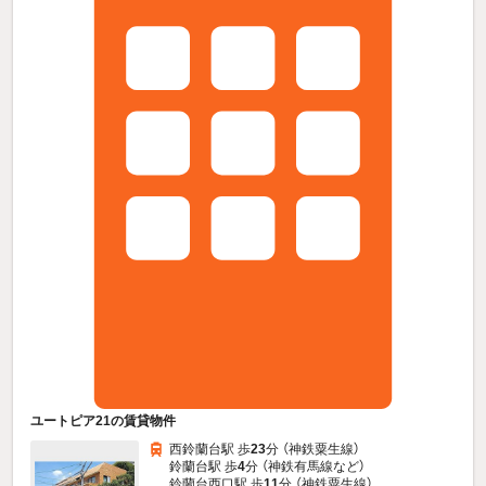
ユートピア21の賃貸物件
西鈴蘭台駅 歩
23
分 （神鉄粟生線）
鈴蘭台駅 歩
4
分 （神鉄有馬線
など
）
鈴蘭台西口駅 歩
11
分 （神鉄粟生線）