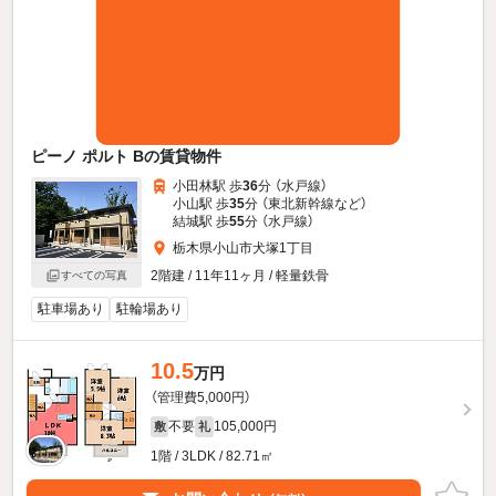
ピーノ ポルト Bの賃貸物件
小田林駅 歩
36
分 （水戸線）
小山駅 歩
35
分 （東北新幹線
など
）
結城駅 歩
55
分 （水戸線）
栃木県小山市犬塚1丁目
2階建 / 11年11ヶ月 / 軽量鉄骨
すべての写真
駐車場あり
駐輪場あり
10.5
万円
（管理費5,000円）
不要
105,000円
敷
礼
1階 / 3LDK / 82.71㎡