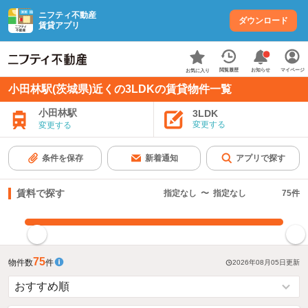
ニフティ不動産
ダウンロード
賃貸アプリ
お知らせ
閲覧履歴
マイページ
お気に入り
小田林駅(茨城県)近くの3LDKの賃貸物件一覧
小田林駅
3LDK
変更する
変更する
条件を保存
新着通知
アプリで探す
賃料で探す
指定なし
〜
指定なし
75
件
指定した賃料で絞り込む
75
物件数
件
2026年08月05日
更新