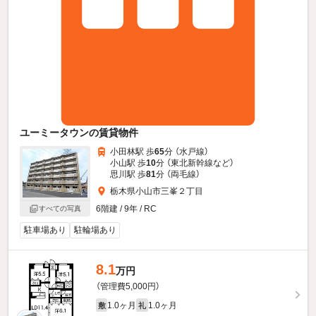
ユーミータウンの賃貸物件
小田林駅 歩
65
分 （水戸線）
小山駅 歩
10
分 （東北新幹線
など
）
思川駅 歩
81
分 （両毛線）
栃木県小山市三峯２丁目
6階建 / 9年 / RC
すべての写真
駐車場あり
駐輪場あり
8.1
万円
（管理費5,000円）
1.0ヶ月
1.0ヶ月
敷
礼