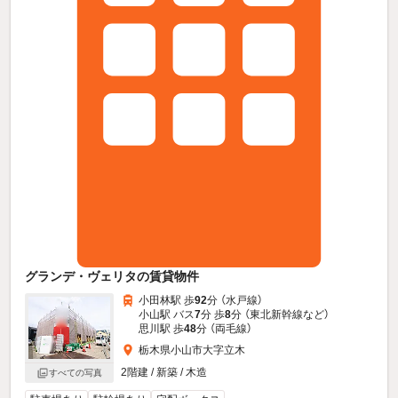
グランデ・ヴェリタの賃貸物件
小田林駅 歩
92
分 （水戸線）
小山駅 バス
7
分 歩
8
分 （東北新幹線
など
）
思川駅 歩
48
分 （両毛線）
栃木県小山市大字立木
2階建 / 新築 / 木造
すべての写真