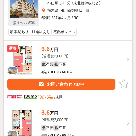
小山駅 歩
11
分 （東北新幹線
など
）
栃木県小山市駅南町1丁目
6階建 / 37年4ヶ月 / RC
すべての写真
駐車場あり
駐輪場あり
宅配ボックス
6.6
新着
万円
（管理費3,000円）
不要
不要
敷
礼
4階 / 3LDK / 68.8㎡
お問い合わせ
（無料）
提供
6.6
万円
（管理費3,000円）
不要
不要
敷
礼
6階 / 3LDK / 68.77㎡