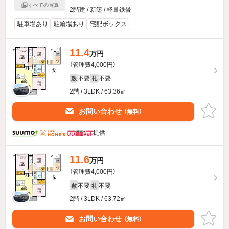
すべての写真
2階建 / 新築 / 軽量鉄骨
駐車場あり
駐輪場あり
宅配ボックス
11.4
万円
（管理費4,000円）
不要
不要
敷
礼
2階 / 3LDK / 63.36㎡
お問い合わせ
（無料）
提供
11.6
万円
（管理費4,000円）
不要
不要
敷
礼
2階 / 3LDK / 63.72㎡
お問い合わせ
（無料）