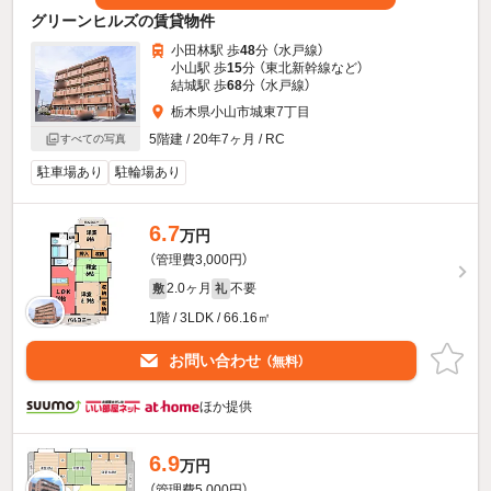
グリーンヒルズの賃貸物件
小田林駅 歩
48
分 （水戸線）
小山駅 歩
15
分 （東北新幹線
など
）
結城駅 歩
68
分 （水戸線）
栃木県小山市城東7丁目
5階建 / 20年7ヶ月 / RC
すべての写真
駐車場あり
駐輪場あり
6.7
万円
（管理費3,000円）
2.0ヶ月
不要
敷
礼
1階 / 3LDK / 66.16㎡
お問い合わせ
（無料）
ほか提供
6.9
万円
（管理費5,000円）