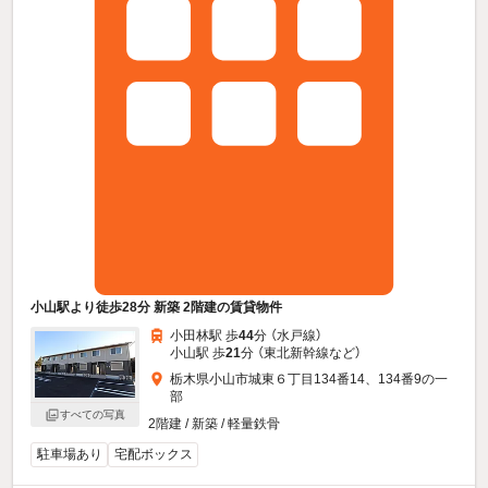
小山駅より徒歩28分 新築 2階建の賃貸物件
小田林駅 歩
44
分 （水戸線）
小山駅 歩
21
分 （東北新幹線
など
）
栃木県小山市城東６丁目134番14、134番9の一
部
すべての写真
2階建 / 新築 / 軽量鉄骨
駐車場あり
宅配ボックス