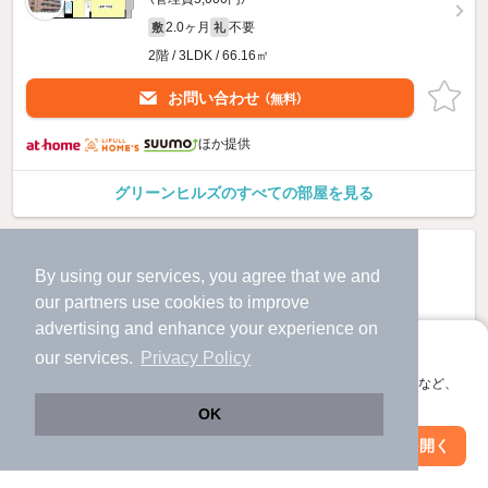
2.0ヶ月
不要
敷
礼
2階 / 3LDK / 66.16㎡
お問い合わせ
（無料）
ほか提供
グリーンヒルズのすべての部屋を見る
By using our services, you agree that we and
our
partners
use cookies to improve
advertising and enhance your experience on
アプリに切り替えて、サクサクお部屋探し
our services.
Privacy Policy
会員登録なしですぐ使える。マップ検索やお気に入り保存など、
アプリ限定の便利な機能が使えます！
OK
Web版で続行
アプリを開く
駅・沿線を変更
絞り込み条件を変更