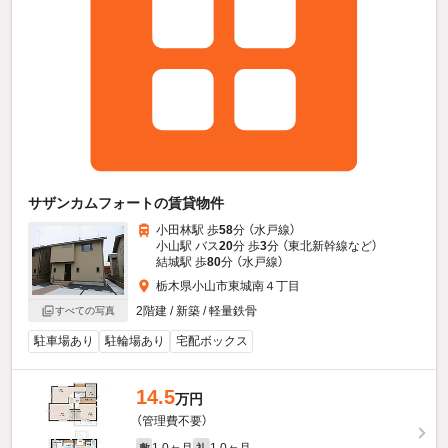
サザンカムフォートの賃貸物件
小田林駅 歩
58
分 （水戸線）
小山駅 バス
20
分 歩
3
分 （東北新幹線
など
）
結城駅 歩
80
分 （水戸線）
栃木県小山市東城南４丁目
2階建 / 新築 / 軽量鉄骨
すべての写真
駐車場あり
駐輪場あり
宅配ボックス
14.5
万円
（管理費不要）
1.0ヶ月
1.0ヶ月
敷
礼