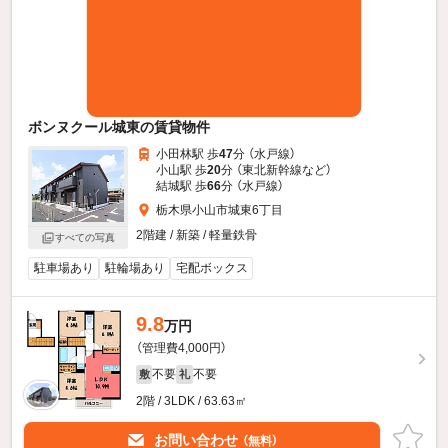
ボンヌクール城東の賃貸物件
小田林駅 歩
47
分 （水戸線）
小山駅 歩
20
分 （東北新幹線
など
）
結城駅 歩
66
分 （水戸線）
栃木県小山市城東6丁目
2階建 / 新築 / 軽量鉄骨
すべての写真
駐車場あり
駐輪場あり
宅配ボックス
9.8
万円
（管理費4,000円）
不要
不要
敷
礼
2階 / 3LDK / 63.63㎡
お問い合わせ
（無料）