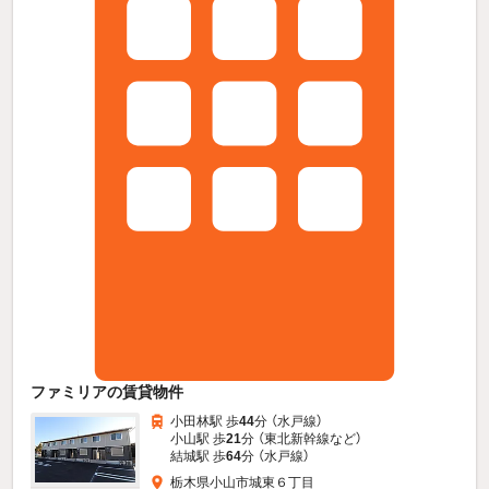
ファミリアの賃貸物件
小田林駅 歩
44
分 （水戸線）
小山駅 歩
21
分 （東北新幹線
など
）
結城駅 歩
64
分 （水戸線）
栃木県小山市城東６丁目