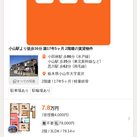
小山駅より徒歩36分 築17年5ヶ月 2階建の賃貸物件
小田林駅 歩
86
分 （水戸線）
小山駅 歩
35
分 （東北新幹線
など
）
思川駅 歩
62
分 （両毛線）
栃木県小山市大字喜沢
2階建 / 17年5ヶ月 / 軽量鉄骨
すべての写真
駐車場あり
駐輪場あり
7.8
万円
（管理費4,000円）
不要
78,000円
敷
礼
2階 / 3LDK / 79.14㎡