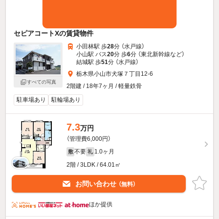
セピアコートXの賃貸物件
小田林駅 歩
28
分 （水戸線）
小山駅 バス
20
分 歩
6
分 （東北新幹線
など
）
結城駅 歩
51
分 （水戸線）
栃木県小山市犬塚７丁目12-6
すべての写真
2階建 / 18年7ヶ月 / 軽量鉄骨
駐車場あり
駐輪場あり
7.3
万円
（管理費6,000円）
不要
1.0ヶ月
敷
礼
2階 / 3LDK / 64.01㎡
お問い合わせ
（無料）
ほか提供