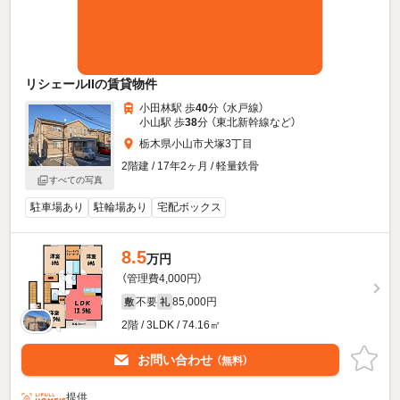
リシェールIIの賃貸物件
小田林駅 歩
40
分 （水戸線）
小山駅 歩
38
分 （東北新幹線
など
）
栃木県小山市犬塚3丁目
2階建 / 17年2ヶ月 / 軽量鉄骨
すべての写真
駐車場あり
駐輪場あり
宅配ボックス
8.5
万円
（管理費4,000円）
不要
85,000円
敷
礼
2階 / 3LDK / 74.16㎡
お問い合わせ
（無料）
提供