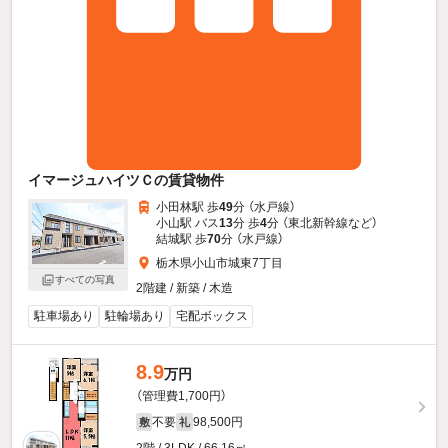
イマージュハイツＣの賃貸物件
小田林駅 歩
49
分 （水戸線）
小山駅 バス
13
分 歩
4
分 （東北新幹線
など
）
結城駅 歩
70
分 （水戸線）
栃木県小山市城東7丁目
すべての写真
2階建 / 新築 / 木造
駐車場あり
駐輪場あり
宅配ボックス
8.9
万円
（管理費1,700円）
不要
98,500円
敷
礼