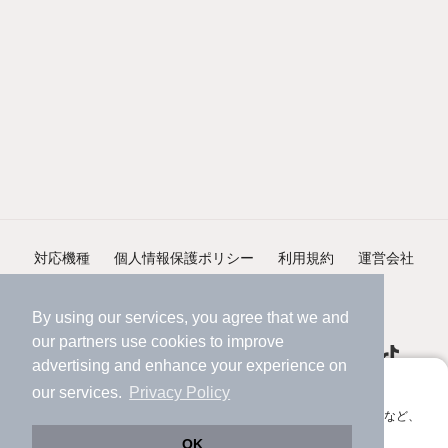
対応機種
個人情報保護ポリシー
利用規約
運営会社
ヘルプ・お問い合わせ
採用情報
By using our services, you agree that we and
our
partners
use cookies to improve
advertising and enhance your experience on
アプリに切り替えて、サクサクお部屋探し
our services.
Privacy Policy
会員登録なしですぐ使える。マップ検索やお気に入り保存など、
©NIFTY Lifestyle Co., Ltd.
アプリ限定の便利な機能が使えます！
OK