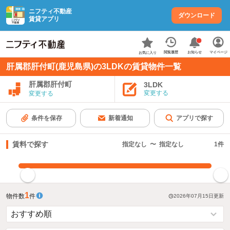
ニフティ不動産
ダウンロード
賃貸アプリ
お知らせ
閲覧履歴
マイページ
お気に入り
肝属郡肝付町(鹿児島県)の3LDKの賃貸物件一覧
肝属郡肝付町
3LDK
変更する
変更する
条件を保存
新着通知
アプリで探す
賃料で探す
指定なし
〜
指定なし
1
件
指定した賃料で絞り込む
1
物件数
件
2026年07月15日
更新