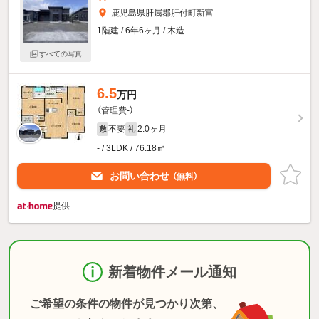
鹿児島県肝属郡肝付町新富
1階建 / 6年6ヶ月 / 木造
すべての写真
6.5
万円
（管理費-）
不要
2.0ヶ月
敷
礼
- / 3LDK / 76.18㎡
お問い合わせ
（無料）
提供
新着物件メール通知
ご希望の条件の物件が見つかり次第、