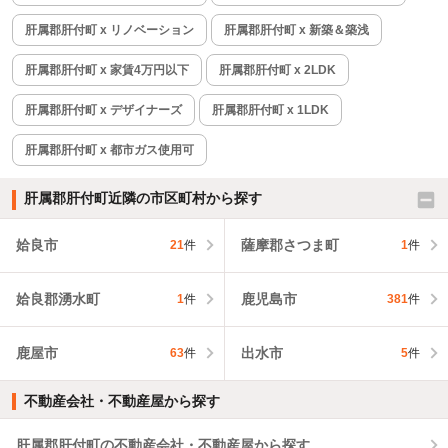
肝属郡肝付町 x リノベーション
肝属郡肝付町 x 新築＆築浅
肝属郡肝付町 x 家賃4万円以下
肝属郡肝付町 x 2LDK
肝属郡肝付町 x デザイナーズ
肝属郡肝付町 x 1LDK
肝属郡肝付町 x 都市ガス使用可
肝属郡肝付町近隣の市区町村から探す
姶良市
薩摩郡さつま町
21
件
1
件
姶良郡湧水町
鹿児島市
1
件
381
件
鹿屋市
出水市
63
件
5
件
不動産会社・不動産屋から探す
肝属郡肝付町の不動産会社・不動産屋から探す