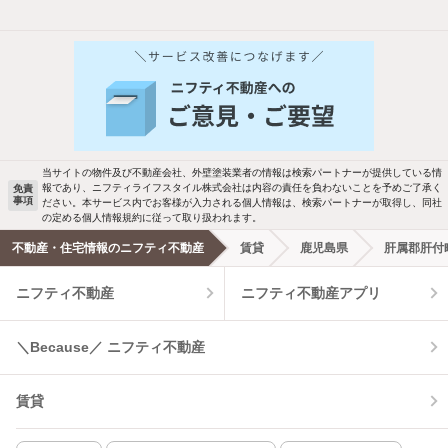
他の人はこんな条件で絞り込んでいます！
人気のこだわり条件
バス・トイレ別
2階以上
駐車場あり
ペット相談
当サイトの物件及び不動産会社、外壁塗装業者の情報は検索パートナーが提供している情
報であり、ニフティライフスタイル株式会社は内容の責任を負わないことを予めご了承く
免責
洗濯機置場あり
独立洗面台
事項
ださい。本サービス内でお客様が入力される個人情報は、検索パートナーが取得し、同社
の定める個人情報規約に従って取り扱われます。
エアコンあり
都市ガス
不動産・住宅情報のニフティ不動産
賃貸
鹿児島県
肝属郡肝付
ニフティ不動産
ニフティ不動産アプリ
温水洗浄便座
オートロック
コンロ2口以上
追焚き機能
＼Because／ ニフティ不動産
TV付インターホン
角部屋
賃貸
新着のみ
インターネット無料