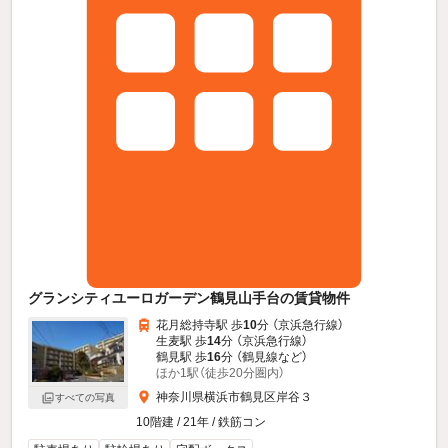
グランシティユーロガーデン鶴見山手台の賃貸物件
花月総持寺駅 歩
10
分 （京浜急行線）
生麦駅 歩
14
分 （京浜急行線）
鶴見駅 歩
16
分 （鶴見線
など
）
ほか1駅（徒歩20分圏内）
神奈川県横浜市鶴見区岸谷３
すべての写真
10階建 / 21年 / 鉄筋コン