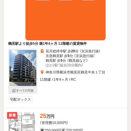
鶴見駅より徒歩5分 築1年4ヶ月 11階建の賃貸物件
花月総持寺駅 歩
20
分 （京浜急行線）
京急鶴見駅 歩
5
分 （京浜急行線）
鶴見駅 歩
5
分 （鶴見線
など
）
ほか2駅（徒歩20分圏内）
神奈川県横浜市鶴見区鶴見中央１丁目
11階建 / 1年4ヶ月 / RC
すべての写真
宅配ボックス
25
新着
万円
（管理費10,000円）
250,000円
250,000円
敷
礼