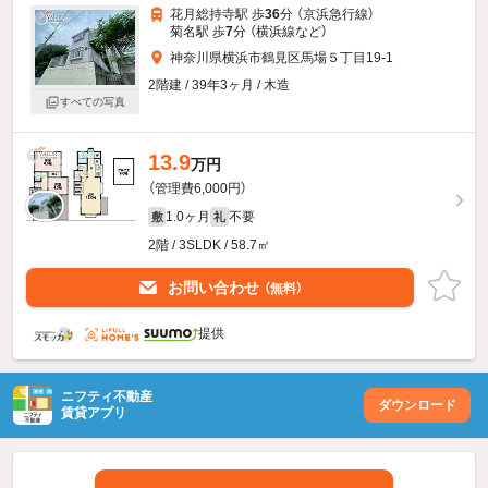
花月総持寺駅 歩
36
分 （京浜急行線）
菊名駅 歩
7
分 （横浜線
など
）
神奈川県横浜市鶴見区馬場５丁目19-1
2階建 / 39年3ヶ月 / 木造
すべての写真
13.9
万円
（管理費6,000円）
1.0ヶ月
不要
敷
礼
2階 / 3SLDK / 58.7㎡
お問い合わせ
（無料）
提供
ニフティ不動産
ダウンロード
賃貸アプリ