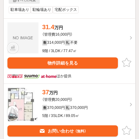
すべての写真
駐車場あり
駐輪場あり
宅配ボックス
31.4
万円
（管理費16,000円）
314,000円
不要
敷
礼
9階 / 3LDK / 77.47㎡
物件詳細を見る
ほか提供
37
万円
（管理費20,000円）
370,000円
370,000円
敷
礼
5階 / 3SLDK / 89.05㎡
お問い合わせ
（無料）