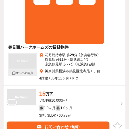
鶴見西パークホームズの賃貸物件
花月総持寺駅 歩
29
分 （京浜急行線）
鶴見駅 歩
22
分 （鶴見線
など
）
京急鶴見駅 歩
27
分 （京浜急行線）
神奈川県横浜市鶴見区北寺尾１丁目
すべての写真
4階建 / 35年11ヶ月 / ＲＣ
15
万円
（管理費10,000円）
1.0ヶ月
1.0ヶ月
敷
礼
3階 / 3LDK / 60.78㎡
お問い合わせ
（無料）