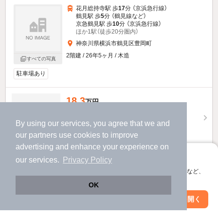
花月総持寺駅 歩
17
分 （京浜急行線）
鶴見駅 歩
5
分 （鶴見線
など
）
京急鶴見駅 歩
10
分 （京浜急行線）
ほか1駅（徒歩20分圏内）
神奈川県横浜市鶴見区豊岡町
2階建 / 26年5ヶ月 / 木造
すべての写真
駐車場あり
18.3
万円
（管理費不要）
By using our services, you agree that we and
183,000円
183,000円
敷
礼
our
partners
use cookies to improve
1階 / 3LDK / 70.38㎡
advertising and enhance your experience on
物件詳細を見る
アプリに切り替えて、サクサクお部屋探し
our services.
Privacy Policy
会員登録なしですぐ使える。マップ検索やお気に入り保存など、
提供
アプリ限定の便利な機能が使えます！
OK
Web版で続行
アプリを開く
駅・沿線を変更
絞り込み条件を変更