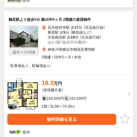
提供
鶴見駅より徒歩5分 築26年5ヶ月 2階建の賃貸物件
花月総持寺駅 歩
17
分 （京浜急行線）
鶴見駅 歩
5
分 （鶴見線
など
）
京急鶴見駅 歩
10
分 （京浜急行線）
ほか1駅（徒歩20分圏内）
神奈川県横浜市鶴見区豊岡町
すべての写真
2階建 / 26年5ヶ月 / 木造
駐車場あり
駐輪場あり
18.3
万円
（管理費不要）
183,000円
183,000円
敷
礼
1階 / 3LDK / 70.38㎡
物件詳細を見る
提供