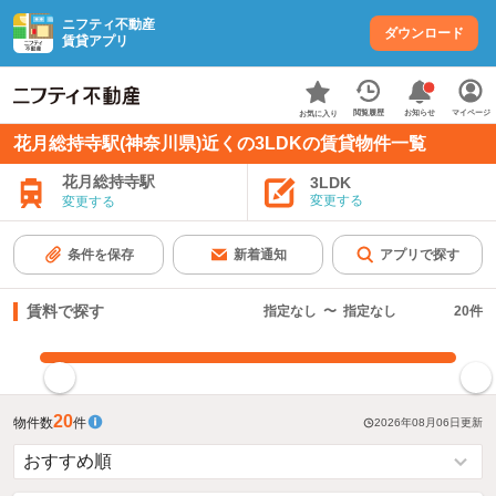
ニフティ不動産
ダウンロード
賃貸アプリ
お知らせ
閲覧履歴
マイページ
お気に入り
花月総持寺駅(神奈川県)近くの3LDKの賃貸物件一覧
花月総持寺駅
3LDK
変更する
変更する
条件を保存
新着通知
アプリで探す
賃料で探す
指定なし
〜
指定なし
20
件
指定した賃料で絞り込む
20
物件数
件
2026年08月06日
更新