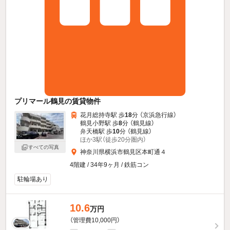
プリマール鶴見の賃貸物件
花月総持寺駅 歩
18
分 （京浜急行線）
鶴見小野駅 歩
8
分 （鶴見線）
弁天橋駅 歩
10
分 （鶴見線）
ほか3駅（徒歩20分圏内）
すべての写真
神奈川県横浜市鶴見区本町通４
4階建 / 34年9ヶ月 / 鉄筋コン
駐輪場あり
10.6
万円
（管理費10,000円）