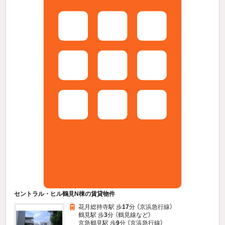
セントラル・ヒル鶴見N棟の賃貸物件
花月総持寺駅 歩
17
分 （京浜急行線）
鶴見駅 歩
3
分 （鶴見線
など
）
京急鶴見駅 歩
9
分 （京浜急行線）