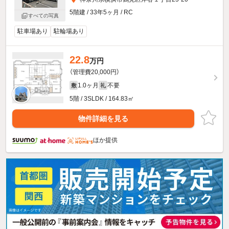
5階建 / 33年5ヶ月 / RC
すべての写真
駐車場あり
駐輪場あり
22.8
万円
（管理費20,000円）
1.0ヶ月
不要
敷
礼
5階 / 3SLDK / 164.83㎡
物件詳細を見る
ほか提供