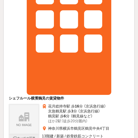
シェフルール横濱鶴見の賃貸物件
花月総持寺駅 歩
16
分 （京浜急行線）
京急鶴見駅 歩
3
分 （京浜急行線）
鶴見駅 歩
6
分 （鶴見線
など
）
ほか2駅（徒歩20分圏内）
神奈川県横浜市鶴見区鶴見中央4丁目
13階建 / 新築 / 鉄骨鉄筋コンクリート