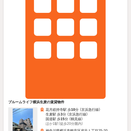
ブルームライフ横浜生麦の賃貸物件
花月総持寺駅 歩
10
分 （京浜急行線）
生麦駅 歩
3
分 （京浜急行線）
国道駅 歩
15
分 （鶴見線）
ほか1駅（徒歩20分圏内）
神奈川県横浜市鶴見区岸谷１丁目25-20