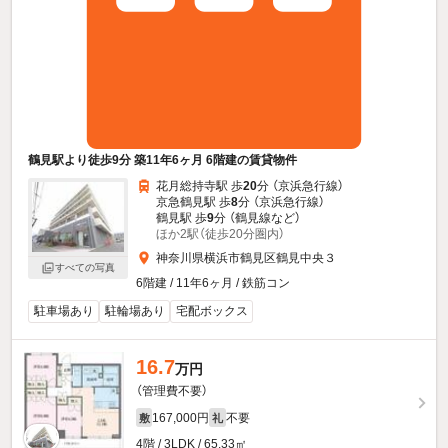
鶴見駅より徒歩9分 築11年6ヶ月 6階建の賃貸物件
花月総持寺駅 歩
20
分 （京浜急行線）
京急鶴見駅 歩
8
分 （京浜急行線）
鶴見駅 歩
9
分 （鶴見線
など
）
ほか2駅（徒歩20分圏内）
神奈川県横浜市鶴見区鶴見中央３
すべての写真
6階建 / 11年6ヶ月 / 鉄筋コン
駐車場あり
駐輪場あり
宅配ボックス
16.7
万円
（管理費不要）
167,000円
不要
敷
礼
4階 / 3LDK / 65.33㎡