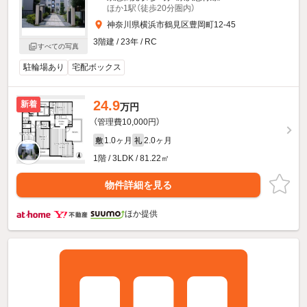
ほか1駅（徒歩20分圏内）
神奈川県横浜市鶴見区豊岡町12-45
3階建 / 23年 / RC
すべての写真
駐輪場あり
宅配ボックス
24.9
新着
万円
（管理費10,000円）
1.0ヶ月
2.0ヶ月
敷
礼
1階 / 3LDK / 81.22㎡
物件詳細を見る
ほか提供