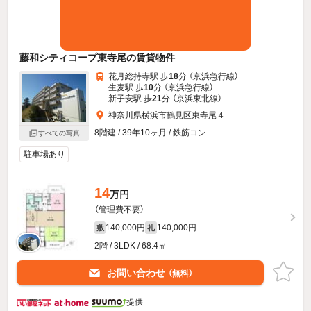
藤和シティコープ東寺尾の賃貸物件
花月総持寺駅 歩
18
分 （京浜急行線）
生麦駅 歩
10
分 （京浜急行線）
新子安駅 歩
21
分 （京浜東北線）
神奈川県横浜市鶴見区東寺尾４
8階建 / 39年10ヶ月 / 鉄筋コン
すべての写真
駐車場あり
14
万円
（管理費不要）
140,000円
140,000円
敷
礼
2階 / 3LDK / 68.4㎡
お問い合わせ
（無料）
提供