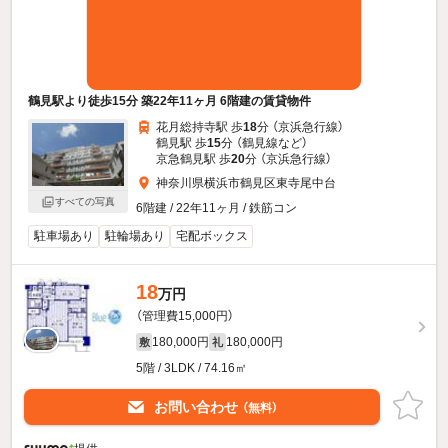
鶴見駅より徒歩15分 築22年11ヶ月 6階建の賃貸物件
花月総持寺駅 歩
18
分 （京浜急行線）
鶴見駅 歩
15
分 （鶴見線
など
）
京急鶴見駅 歩
20
分 （京浜急行線）
神奈川県横浜市鶴見区東寺尾中台
すべての写真
6階建 / 22年11ヶ月 / 鉄筋コン
駐車場あり
駐輪場あり
宅配ボックス
18
万円
（管理費15,000円）
180,000円
180,000円
敷
礼
5階 / 3LDK / 74.16㎡
お問い合わせ
（無料）