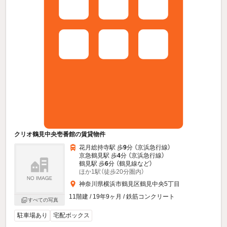
クリオ鶴見中央壱番館の賃貸物件
花月総持寺駅 歩
9
分 （京浜急行線）
京急鶴見駅 歩
4
分 （京浜急行線）
鶴見駅 歩
6
分 （鶴見線
など
）
ほか1駅（徒歩20分圏内）
神奈川県横浜市鶴見区鶴見中央5丁目
11階建 / 19年9ヶ月 / 鉄筋コンクリート
すべての写真
駐車場あり
宅配ボックス