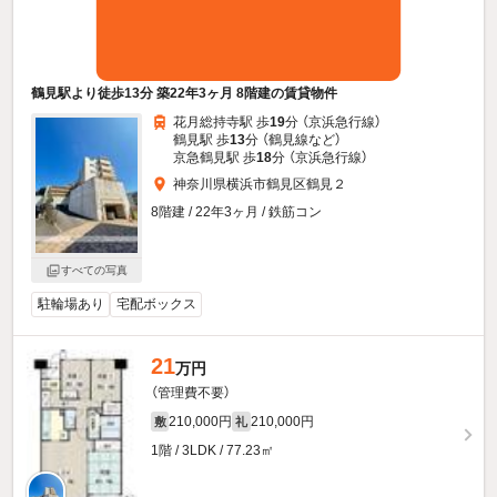
鶴見駅より徒歩13分 築22年3ヶ月 8階建の賃貸物件
花月総持寺駅 歩
19
分 （京浜急行線）
鶴見駅 歩
13
分 （鶴見線
など
）
京急鶴見駅 歩
18
分 （京浜急行線）
神奈川県横浜市鶴見区鶴見２
8階建 / 22年3ヶ月 / 鉄筋コン
すべての写真
駐輪場あり
宅配ボックス
21
万円
（管理費不要）
210,000円
210,000円
敷
礼
1階 / 3LDK / 77.23㎡