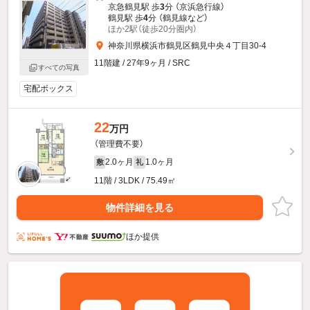
京急鶴見駅 歩
3
分 （京浜急行線）
鶴見駅 歩
4
分 （鶴見線
など
）
ほか2駅（徒歩20分圏内）
神奈川県横浜市鶴見区鶴見中央４丁目30-4
11階建 / 27年9ヶ月 / SRC
すべての写真
宅配ボックス
22
万円
（管理費不要）
2.0ヶ月
1.0ヶ月
敷
礼
11階 / 3LDK / 75.49㎡
物件詳細を見る
ほか提供