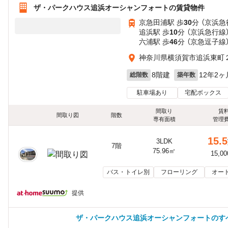
ザ・パークハウス追浜オーシャンフォートの賃貸物件
京急田浦駅 歩
30
分 （京浜急
追浜駅 歩
10
分 （京浜急行線
六浦駅 歩
46
分 （京急逗子線
神奈川県横須賀市追浜東町
8階建
12年2ヶ
総階数
築年数
駐車場あり
宅配ボックス
間取り
賃
間取り図
階数
専有面積
管理
15.5
3LDK
7階
75.96㎡
15,0
バス・トイレ別
フローリング
オー
提供
ザ・パークハウス追浜オーシャンフォートのす