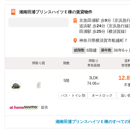
湘南田浦プリンスハイツＥ棟の賃貸物件
京急田浦駅 歩
9
分 （京浜急
追浜駅 歩
24
分 （京浜急行線
田浦駅 歩
25
分 （横須賀線）
神奈川県横須賀市船越町７
6階建
36年6ヶ
総階数
築年数
間取り
賃
間取り図
階数
専有面積
管理
12.8
3LDK
5階
74.08㎡
不
バス・トイレ別
オートロック
追い
提供
湘南田浦プリンスハイツＥ棟のすべての