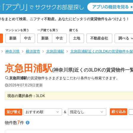
貸物件をまとめて検索、ニフティ不動産。あなたにピッタリの賃貸物件をみつけよう！
マンションを買う
一戸建てを買う
建てる
新築
中古
新築
中古
土地
不動産会社
調べる
神奈川県
横須賀市
京急田浦駅
京急田浦駅近くの3LDKの賃貸物件を
京急田浦駅
(神奈川県)近くの3LDKの賃貸物件一
京急田浦駅
の賃貸物件をさまざまなこだわり条件から検索できます。
2026年07月29日
更新
現在の選択条件：
3LDK
絞り込み
並び替え
＆
7
物件数
件