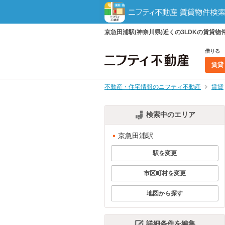
京急田浦駅(神奈川県)近くの3LDKの賃
借りる
賃貸
不動産・住宅情報のニフティ不動産
賃貸
検索中のエリア
京急田浦駅
駅を変更
市区町村を変更
地図から探す
詳細条件を編集