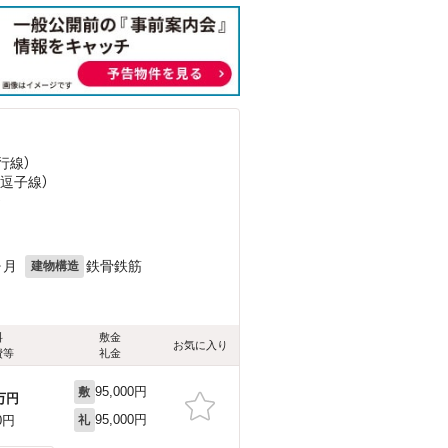
行線）
急逗子線）
）
ヶ月
鉄骨鉄筋
建物構造
料
敷金
お気に入り
費等
礼金
95,000円
敷
万円
95,000円
0円
礼