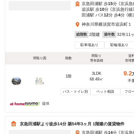
京急田浦駅 歩
15
分 （京浜急
追浜駅 歩
10
分 （京浜急行線
田浦駅 バス
12
分 歩
4
分 （横
神奈川県横須賀市追浜町１
2階建
32年11
総階数
築年数
駐車場あり
駐輪場あり
間取り
賃
間取り図
階数
専有面積
管理
9.2
3LDK
1階
68.49㎡
不
バス・トイレ別
ペット相談
フロ
提供
京急田浦駅より徒歩14分 築54年3ヶ月 1階建の賃貸物件
京急田浦駅 歩
14
分 （京浜急