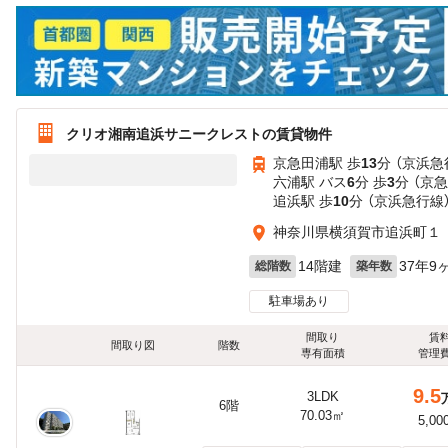
クリオ湘南追浜サニークレストの賃貸物件
京急田浦駅 歩
13
分 （京浜急
六浦駅 バス
6
分 歩
3
分 （京
追浜駅 歩
10
分 （京浜急行線
神奈川県横須賀市追浜町１
14階建
37年9
総階数
築年数
駐車場あり
間取り
賃
間取り図
階数
専有面積
管理
9.5
3LDK
6階
70.03㎡
5,00