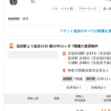
バス・トイレ別
フローリング
追い
提供
フラット追浜のすべての部屋を
追浜駅より徒歩12分 築22年11ヶ月 7階建の賃貸物件
京急田浦駅 歩
17
分 （京浜急
追浜駅 歩
12
分 （京浜急行線
六浦駅 歩
35
分 （京急逗子線
神奈川県横須賀市浜見台１
7階建
22年11
総階数
築年数
駐車場あり
駐輪場あり
間取り
賃
間取り図
階数
専有面積
管理
11.5