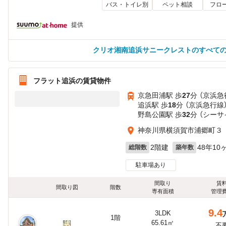
バス・トイレ別
ペット相談
フロ
提供
クリオ湘南追浜サニークレストのすべて
フラット追浜の賃貸物件
京急田浦駅 歩
27
分 （京浜急
追浜駅 歩
18
分 （京浜急行線
野島公園駅 歩
32
分 （シーサ
神奈川県横須賀市浦郷町３
2階建
48年10
総階数
築年数
駐車場あり
間取り
賃
間取り図
階数
専有面積
管理
9.4
3LDK
1階
65.61㎡
不