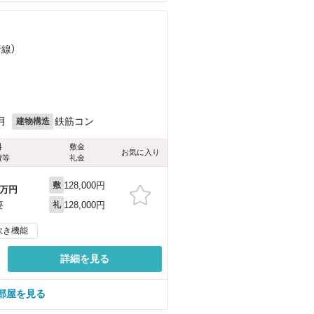
行線）
）
月
鉄筋コン
建物構造
料
敷金
お気に入り
費等
礼金
128,000円
敷
万円
128,000円
要
礼
炊き機能
詳細を見る
部屋を見る