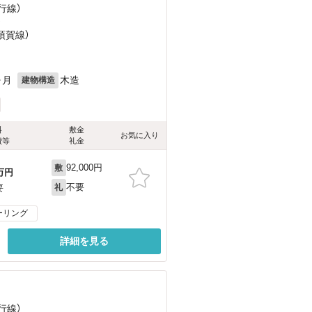
行線）
）
須賀線）
ヶ月
木造
建物構造
料
敷金
お気に入り
費等
礼金
92,000円
敷
万円
不要
要
礼
ーリング
詳細を見る
行線）