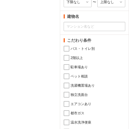
〜
建物名
こだわり条件
バス・トイレ別
2階以上
駐車場あり
ペット相談
洗濯機置場あり
独立洗面台
エアコンあり
都市ガス
温水洗浄便座