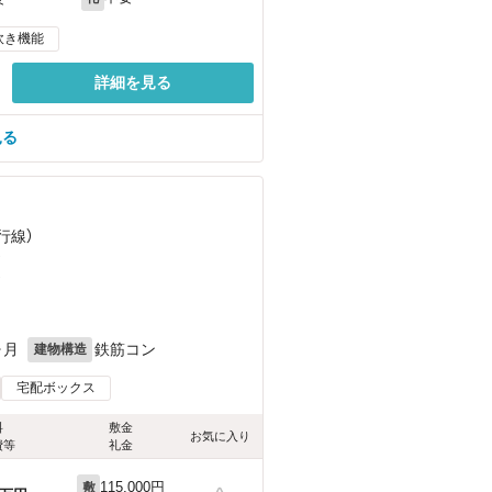
炊き機能
詳細を見る
見る
行線）
）
）
ヶ月
鉄筋コン
建物構造
宅配ボックス
料
敷金
お気に入り
費等
礼金
115,000円
敷