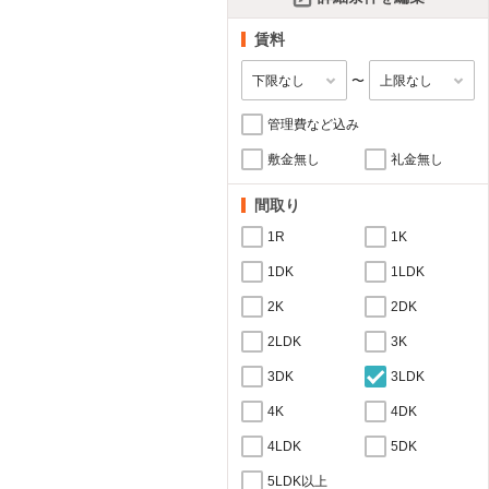
賃料
〜
管理費など込み
敷金無し
礼金無し
間取り
1R
1K
1DK
1LDK
2K
2DK
2LDK
3K
3DK
3LDK
4K
4DK
4LDK
5DK
5LDK以上