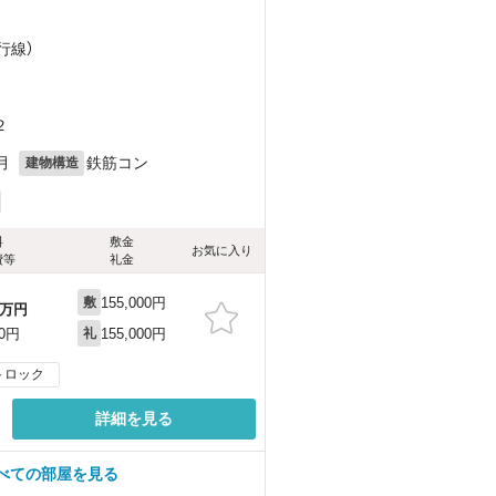
行線）
）
）
２
月
鉄筋コン
建物構造
料
敷金
お気に入り
費等
礼金
155,000円
敷
万円
155,000円
00円
礼
トロック
詳細を見る
べての部屋を見る