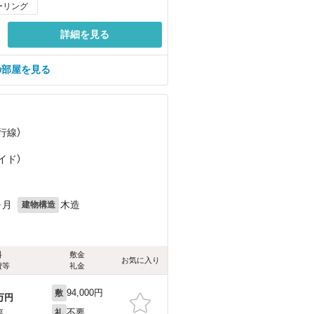
ーリング
詳細を見る
の部屋を見る
行線）
）
イド）
ヶ月
木造
建物構造
料
敷金
お気に入り
費等
礼金
94,000円
敷
万円
不要
要
礼