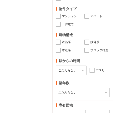
物件タイプ
マンション
アパート
一戸建て
建物構造
鉄筋系
鉄骨系
木造系
ブロック構造
駅からの時間
バス可
築年数
専有面積