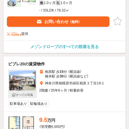
1.0ヶ月
1.0ヶ月
敷
礼
- / 3SLDK / 78.32㎡
お問い合わせ
（無料）
提供
メゾンドローブのすべての部屋を見る
ビブレ20の賃貸物件
相原駅 歩
15
分 （横浜線）
橋本駅 歩
30
分 （横浜線
など
）
神奈川県相模原市緑区相原３丁目19-1
2階建 / 35年6ヶ月 / 軽量鉄骨
すべての写真
駐車場あり
駐輪場あり
9.5
万円
（管理費6,000円）