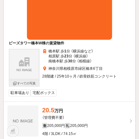
ビーズタワー橋本W棟の賃貸物件
橋本駅 歩
1
分 （横浜線
など
）
相原駅 歩
23
分 （横浜線）
南橋本駅 歩
30
分 （相模線）
神奈川県相模原市緑区橋本6丁目
28階建 / 25年10ヶ月 / 鉄骨鉄筋コンクリート
すべての写真
駐車場あり
宅配ボックス
20.5
万円
（管理費不要）
205,000円
205,000円
敷
礼
4階 / 3LDK / 74.15㎡