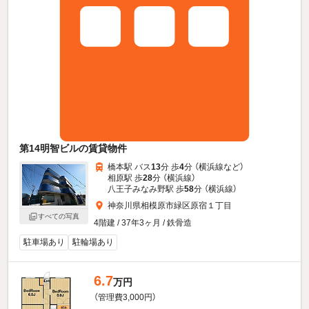
第14明智ビルの賃貸物件
橋本駅 バス
13
分 歩
4
分 （横浜線
など
）
相原駅 歩
28
分 （横浜線）
八王子みなみ野駅 歩
58
分 （横浜線）
神奈川県相模原市緑区原宿１丁目
すべての写真
4階建 / 37年3ヶ月 / 鉄骨造
駐車場あり
駐輪場あり
6.7
万円
（管理費3,000円）