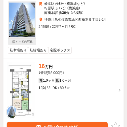
橋本駅 歩
8
分 （横浜線
など
）
相原駅 歩
17
分 （横浜線）
南橋本駅 歩
30
分 （相模線）
神奈川県相模原市緑区西橋本５丁目2-14
24階建 / 22年7ヶ月 / RC
すべての写真
駐車場あり
駐輪場あり
宅配ボックス
16
万円
（管理費8,000円）
1.0ヶ月
1.0ヶ月
敷
礼
12階 / 3LDK / 80.6㎡