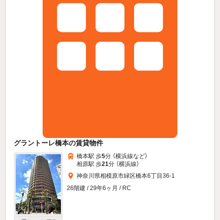
グラントーレ橋本の賃貸物件
橋本駅 歩
5
分 （横浜線
など
）
相原駅 歩
21
分 （横浜線）
神奈川県相模原市緑区橋本6丁目36-1
26階建 / 29年6ヶ月 / RC