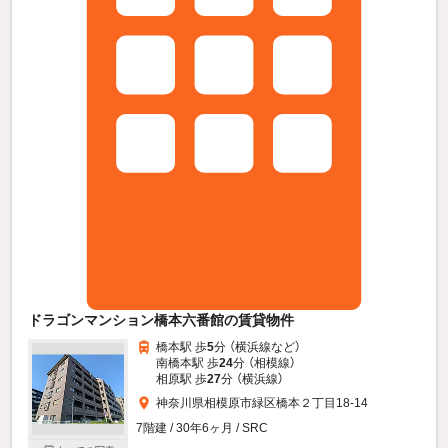
ドラゴンマンション橋本六番館の賃貸物件
橋本駅 歩
5
分 （横浜線
など
）
南橋本駅 歩
24
分 （相模線）
相原駅 歩
27
分 （横浜線）
神奈川県相模原市緑区橋本２丁目18-14
7階建 / 30年6ヶ月 / SRC