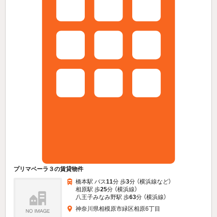
プリマベーラ３の賃貸物件
橋本駅 バス
11
分 歩
3
分 （横浜線
など
）
相原駅 歩
25
分 （横浜線）
八王子みなみ野駅 歩
63
分 （横浜線）
神奈川県相模原市緑区相原6丁目