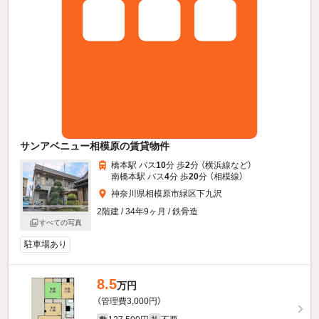
サンアベニュー相模原の賃貸物件
橋本駅 バス
10
分 歩
2
分 （横浜線
など
）
南橋本駅 バス
4
分 歩
20
分 （相模線）
神奈川県相模原市緑区下九沢
2階建 / 34年9ヶ月 / 鉄骨造
すべての写真
駐車場あり
8.5
万円
（管理費3,000円）