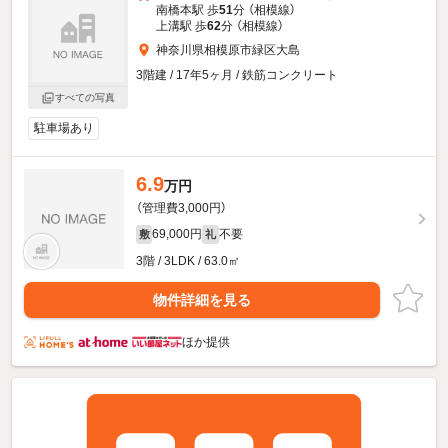
南橋本駅 歩
51
分 （相模線）
上溝駅 歩
62
分 （相模線）
神奈川県相模原市緑区大島
3階建 / 17年5ヶ月 / 鉄筋コンクリート
すべての写真
駐車場あり
6.9
万円
（管理費3,000円）
69,000円
不要
敷
礼
3階 / 3LDK / 63.0㎡
物件詳細を見る
ほか提供