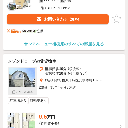
127,500円
不要
敷
礼
1階 / 3LDK / 91.68㎡
お問い合わせ
（無料）
提供
サンアベニュー相模原のすべての部屋を見る
メゾンドローブの賃貸物件
相原駅 歩
10
分 （横浜線）
橋本駅 歩
16
分 （横浜線
など
）
神奈川県相模原市緑区元橋本町10-18
2階建 / 35年4ヶ月 / 木造
すべての写真
駐車場あり
駐輪場あり
9.5
万円
（管理費不要）