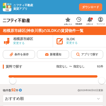
ニフティ不動産
ダウンロード
賃貸アプリ
お知らせ
閲覧履歴
マイページ
お気に入り
相模原市緑区(神奈川県)の3LDKの賃貸物件一覧
相模原市緑区
3LDK
変更する
変更する
条件を保存
新着通知
アプリで探す
賃料で探す
指定なし
〜
指定なし
92
件
指定した賃料で絞り込む
92
物件数
件
2026年08月02日
更新