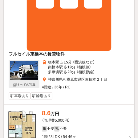
フルセイル東橋本の賃貸物件
橋本駅 歩
15
分 （横浜線
など
）
南橋本駅 歩
19
分 （相模線）
多摩境駅 歩
20
分 （相模原線）
神奈川県相模原市緑区東橋本２丁目
すべての写真
4階建 / 36年 / RC
駐車場あり
駐輪場あり
8.6
万円
（管理費5,000円）
不要
不要
敷
礼
1階 / 3LDK / 54.46㎡