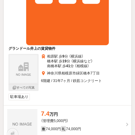
グランドール井上の賃貸物件
相原駅 歩
9
分 （横浜線）
橋本駅 歩
19
分 （横浜線
など
）
南橋本駅 歩
41
分 （相模線）
神奈川県相模原市緑区橋本7丁目
6階建 / 31年7ヶ月 / 鉄筋コンクリート
すべての写真
駐車場あり
7.4
万円
（管理費5,000円）
74,000円
74,000円
敷
礼