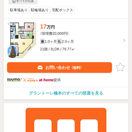
すべての写真
駐車場あり
駐輪場あり
宅配ボックス
17
万円
（管理費20,000円）
1.0ヶ月
2.0ヶ月
敷
礼
21階 / 3LDK / 79.77㎡
お問い合わせ
（無料）
提供
グラントーレ橋本のすべての部屋を見る