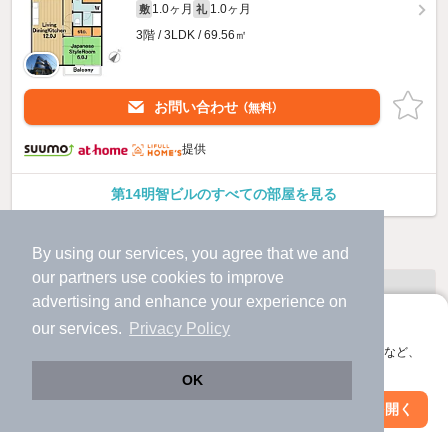
1.0ヶ月
1.0ヶ月
敷
礼
3階 / 3LDK / 69.56㎡
お問い合わせ
（無料）
提供
第14明智ビルのすべての部屋を見る
他の人はこんな条件で絞り込んでいます！
By using our services, you agree that we and
our
partners
use cookies to improve
人気のこだわり条件
advertising and enhance your experience on
バス・トイレ別
2階以上
アプリに切り替えて、サクサクお部屋探し
our services.
Privacy Policy
会員登録なしですぐ使える。マップ検索やお気に入り保存など、
駐車場あり
ペット相談
アプリ限定の便利な機能が使えます！
OK
Web版で続行
アプリを開く
洗濯機置場あり
独立洗面台
市区町村を変更
絞り込み条件を変更