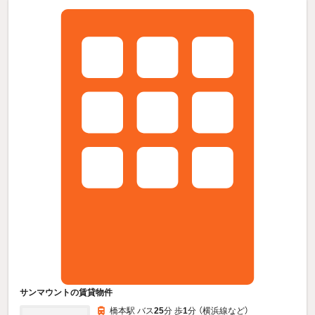
サンマウントの賃貸物件
橋本駅 バス
25
分 歩
1
分 （横浜線
など
）