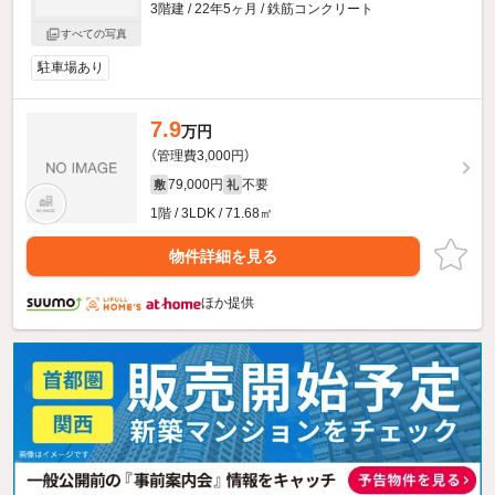
3階建 / 22年5ヶ月 / 鉄筋コンクリート
すべての写真
駐車場あり
7.9
万円
（管理費3,000円）
79,000円
不要
敷
礼
1階 / 3LDK / 71.68㎡
物件詳細を見る
ほか提供