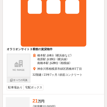
オラリオンサイト３番館の賃貸物件
橋本駅 歩
8
分 （横浜線
など
）
相原駅 歩
19
分 （横浜線）
南橋本駅 歩
29
分 （相模線）
神奈川県相模原市緑区西橋本5丁目
32階建 / 23年7ヶ月 / 鉄筋コンクリート
すべての写真
駐車場あり
宅配ボックス
21
万円
（管理費10,000円）