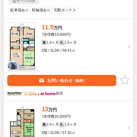
すべての写真
駐車場あり
駐輪場あり
宅配ボックス
11.9
万円
（管理費10,000円）
1.0ヶ月
1.0ヶ月
敷
礼
2階 / 3LDK / 58.41㎡
お問い合わせ
（無料）
提供
13
万円
（管理費20,000円）
2.0ヶ月
1.0ヶ月
敷
礼
4階 / 3LDK / 57.91㎡