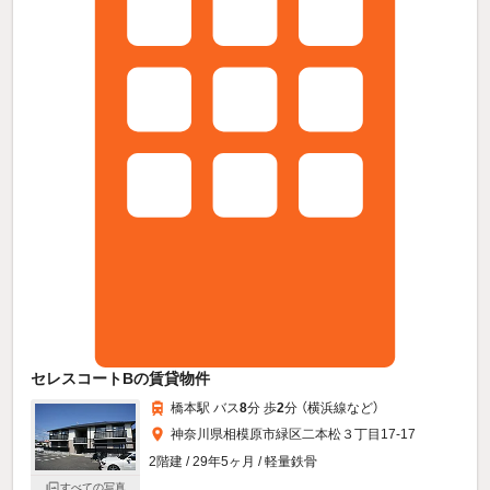
セレスコートBの賃貸物件
橋本駅 バス
8
分 歩
2
分 （横浜線
など
）
神奈川県相模原市緑区二本松３丁目17-17
2階建 / 29年5ヶ月 / 軽量鉄骨
すべての写真