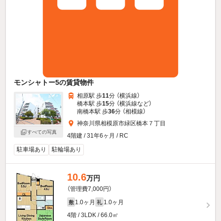
モンシャトー5の賃貸物件
相原駅 歩
11
分 （横浜線）
橋本駅 歩
15
分 （横浜線
など
）
南橋本駅 歩
36
分 （相模線）
神奈川県相模原市緑区橋本７丁目
すべての写真
4階建 / 31年6ヶ月 / RC
駐車場あり
駐輪場あり
10.6
万円
（管理費7,000円）
1.0ヶ月
1.0ヶ月
敷
礼
4階 / 3LDK / 66.0㎡