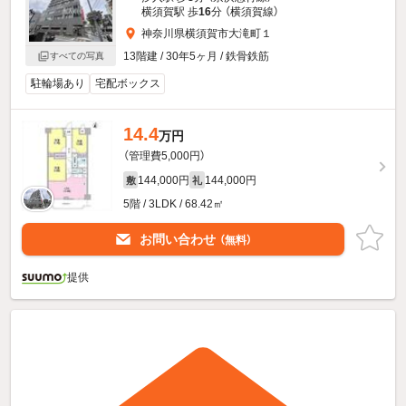
横須賀駅 歩
16
分 （横須賀線）
神奈川県横須賀市大滝町１
13階建 / 30年5ヶ月 / 鉄骨鉄筋
すべての写真
駐輪場あり
宅配ボックス
14.4
万円
（管理費5,000円）
144,000円
144,000円
敷
礼
5階 / 3LDK / 68.42㎡
お問い合わせ
（無料）
提供