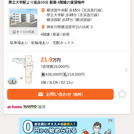
県立大学駅より徒歩10分 新築 4階建の賃貸物件
横須賀中央駅 歩
15
分 （京浜急行線）
県立大学駅 歩
10
分 （京浜急行線）
横須賀駅 歩
37
分 （横須賀線）
神奈川県横須賀市日の出町３
すべての写真
4階建 / 新築 / 鉄骨
駐車場あり
駐輪場あり
宅配ボックス
21.9
万円
（管理費29,000円）
438,000円
219,000円
敷
礼
3階 / 3LDK / 82.13㎡
お問い合わせ
（無料）
提供