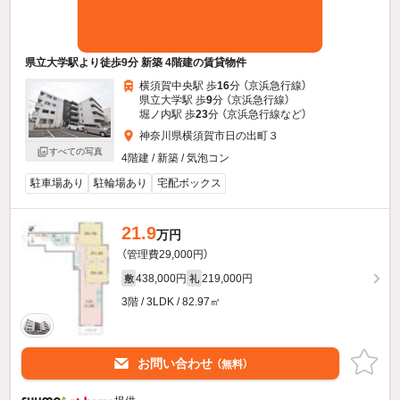
県立大学駅より徒歩9分 新築 4階建の賃貸物件
横須賀中央駅 歩
16
分 （京浜急行線）
県立大学駅 歩
9
分 （京浜急行線）
堀ノ内駅 歩
23
分 （京浜急行線
など
）
神奈川県横須賀市日の出町３
すべての写真
4階建 / 新築 / 気泡コン
駐車場あり
駐輪場あり
宅配ボックス
21.9
万円
（管理費29,000円）
438,000円
219,000円
敷
礼
3階 / 3LDK / 82.97㎡
お問い合わせ
（無料）