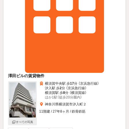
澤田ビルの賃貸物件
横須賀中央駅 歩
17
分 （京浜急行線）
汐入駅 歩
2
分 （京浜急行線）
横須賀駅 歩
8
分 （横須賀線）
ほか1駅（徒歩20分圏内）
神奈川県横須賀市汐入町２
11階建 / 27年8ヶ月 / 鉄骨鉄筋
すべての写真