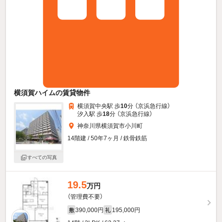
横須賀ハイムの賃貸物件
横須賀中央駅 歩
10
分 （京浜急行線）
汐入駅 歩
18
分 （京浜急行線）
神奈川県横須賀市小川町
14階建 / 50年7ヶ月 / 鉄骨鉄筋
すべての写真
19.5
万円
（管理費不要）
390,000円
195,000円
敷
礼