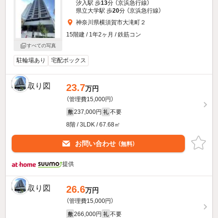
汐入駅 歩
13
分 （京浜急行線）
県立大学駅 歩
20
分 （京浜急行線）
神奈川県横須賀市大滝町２
15階建 / 1年2ヶ月 / 鉄筋コン
すべての写真
駐輪場あり
宅配ボックス
23.7
万円
（管理費15,000円）
237,000円
不要
敷
礼
8階 / 3LDK / 67.68㎡
お問い合わせ
（無料）
提供
26.6
万円
（管理費15,000円）
266,000円
不要
敷
礼