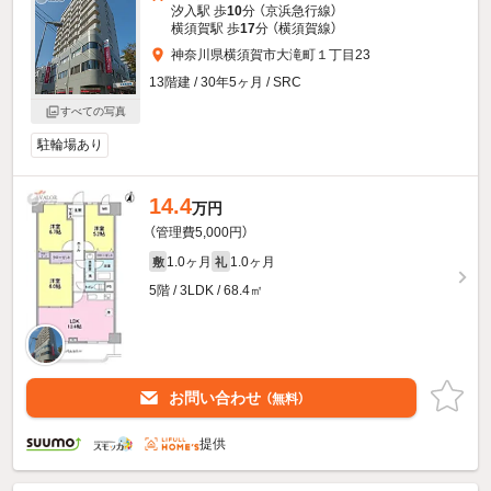
汐入駅 歩
10
分 （京浜急行線）
横須賀駅 歩
17
分 （横須賀線）
神奈川県横須賀市大滝町１丁目23
13階建 / 30年5ヶ月 / SRC
すべての写真
駐輪場あり
14.4
万円
（管理費5,000円）
1.0ヶ月
1.0ヶ月
敷
礼
5階 / 3LDK / 68.4㎡
お問い合わせ
（無料）
提供