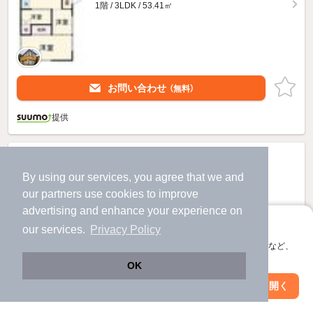
1階 / 3LDK / 53.41㎡
お問い合わせ
（無料）
提供
By using our services, you agree that we and
our
partners
use cookies to improve
advertising and enhance your experience on
アプリに切り替えて、サクサクお部屋探し
our services.
Privacy Policy
会員登録なしですぐ使える。マップ検索やお気に入り保存など、
アプリ限定の便利な機能が使えます！
OK
Web版で続行
アプリを開く
駅・沿線を変更
絞り込み条件を変更