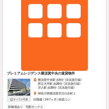
プレミアムレジデンス横須賀中央の賃貸物件
横須賀中央駅 歩
5
分 （京浜急行線）
県立大学駅 歩
20
分 （京浜急行線）
汐入駅 歩
20
分 （京浜急行線）
神奈川県横須賀市日の出町１
10階建 / 2年7ヶ月 / 鉄筋コン
すべての写真
駐輪場あり
宅配ボックス