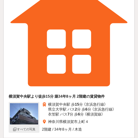
横須賀中央駅より徒歩15分 築34年8ヶ月 2階建の賃貸物件
横須賀中央駅 歩
15
分 （京浜急行線）
県立大学駅 バス
2
分 歩
6
分 （京浜急行線）
衣笠駅 バス
7
分 歩
6
分 （横須賀線）
神奈川県横須賀市上町４
2階建 / 34年8ヶ月 / 木造
すべての写真