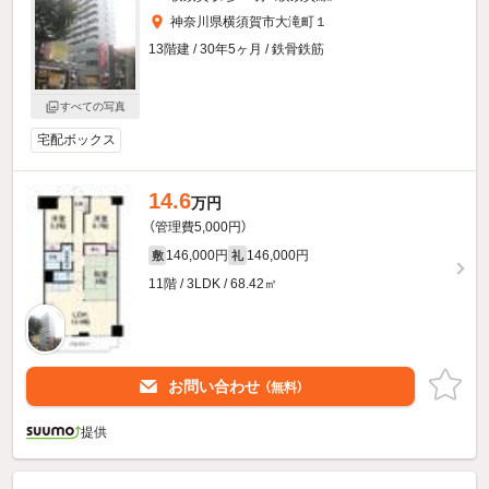
神奈川県横須賀市大滝町１
13階建 / 30年5ヶ月 / 鉄骨鉄筋
すべての写真
宅配ボックス
14.6
万円
（管理費5,000円）
146,000円
146,000円
敷
礼
11階 / 3LDK / 68.42㎡
お問い合わせ
（無料）
提供