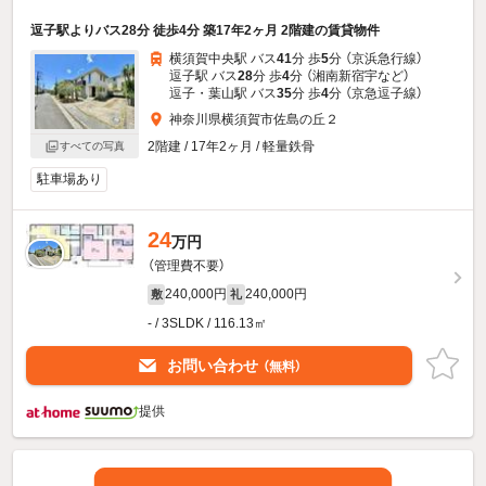
逗子駅よりバス28分 徒歩4分 築17年2ヶ月 2階建の賃貸物件
横須賀中央駅 バス
41
分 歩
5
分 （京浜急行線）
逗子駅 バス
28
分 歩
4
分 （湘南新宿宇
など
）
逗子・葉山駅 バス
35
分 歩
4
分 （京急逗子線）
神奈川県横須賀市佐島の丘２
2階建 / 17年2ヶ月 / 軽量鉄骨
すべての写真
駐車場あり
24
万円
（管理費不要）
240,000円
240,000円
敷
礼
- / 3SLDK / 116.13㎡
お問い合わせ
（無料）
提供