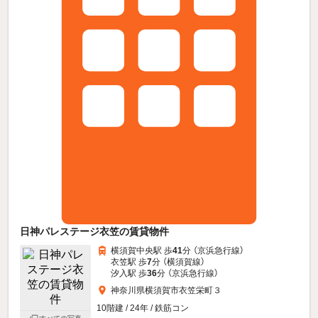
日神パレステージ衣笠の賃貸物件
横須賀中央駅 歩
41
分 （京浜急行線）
衣笠駅 歩
7
分 （横須賀線）
汐入駅 歩
36
分 （京浜急行線）
神奈川県横須賀市衣笠栄町３
10階建 / 24年 / 鉄筋コン