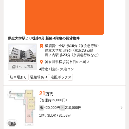
県立大学駅より徒歩9分 新築 4階建の賃貸物件
横須賀中央駅 歩
16
分 （京浜急行線）
県立大学駅 歩
9
分 （京浜急行線）
堀ノ内駅 歩
23
分 （京浜急行線
など
）
神奈川県横須賀市日の出町３
すべての写真
4階建 / 新築 / 気泡コン
駐車場あり
駐輪場あり
宅配ボックス
21
万円
（管理費29,000円）
420,000円
210,000円
敷
礼
1階 / 3LDK / 81.53㎡