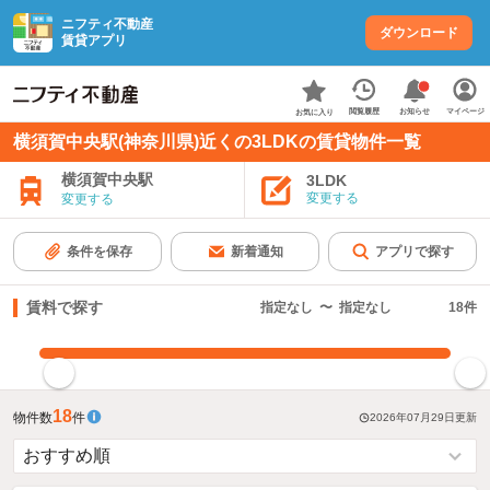
ニフティ不動産
ダウンロード
賃貸アプリ
お知らせ
閲覧履歴
マイページ
お気に入り
横須賀中央駅(神奈川県)近くの3LDKの賃貸物件一覧
横須賀中央駅
3LDK
変更する
変更する
条件を保存
新着通知
アプリで探す
賃料で探す
指定なし
〜
指定なし
18
件
指定した賃料で絞り込む
18
物件数
件
2026年07月29日
更新