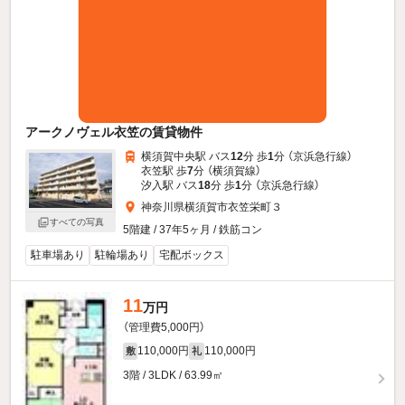
アークノヴェル衣笠の賃貸物件
横須賀中央駅 バス
12
分 歩
1
分 （京浜急行線）
衣笠駅 歩
7
分 （横須賀線）
汐入駅 バス
18
分 歩
1
分 （京浜急行線）
神奈川県横須賀市衣笠栄町３
すべての写真
5階建 / 37年5ヶ月 / 鉄筋コン
駐車場あり
駐輪場あり
宅配ボックス
11
万円
（管理費5,000円）
110,000円
110,000円
敷
礼
3階 / 3LDK / 63.99㎡