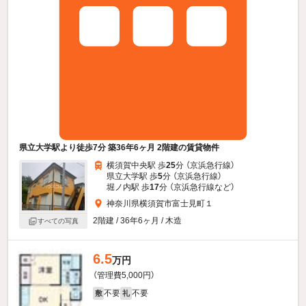
県立大学駅より徒歩7分 築36年6ヶ月 2階建の賃貸物件
横須賀中央駅 歩
25
分 （京浜急行線）
県立大学駅 歩
5
分 （京浜急行線）
堀ノ内駅 歩
17
分 （京浜急行線
など
）
神奈川県横須賀市富士見町１
2階建 / 36年6ヶ月 / 木造
すべての写真
6.5
万円
（管理費5,000円）
不要
不要
敷
礼