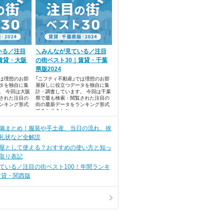
いる／注目
＼みんなが見ている／注目
賃貸・大阪
の街ベスト30｜賃貸・千葉
県版2024
では理想のお部
「ニフティ不動産」では理想のお部
タを独自に集
屋探しに役立つデータを独自に集
。 今回は大阪
計・調査しています。 今回は千葉
された注目の
県で最も検索・閲覧された注目の
ンキング形式
街の最新データをランキング形式
でまとめました。
備まとめ！服装や手土産、当日の流れ、挨
礼状など全解説
屋として使える？おすすめの使い方と知っ
取り表記
ている／注目の街ベスト100！年間ランキ
賃貸・関西版