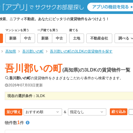
て検索、ニフティ不動産。あなたにピッタリの賃貸物件をみつけよう！
マンションを買う
一戸建てを買う
建てる
新築
中古
新築
中古
土地
不動産会社
調べる
高知県
吾川郡いの町
吾川郡いの町の3LDKの賃貸物件を探す
吾川郡いの町
(高知県)の3LDKの賃貸物件一覧
吾川郡いの町
の賃貸物件をさまざまなこだわり条件から検索できます。
2026年07月03日
更新
現在の選択条件：
3LDK
絞り込み
並び替え
＆
1
物件数
件