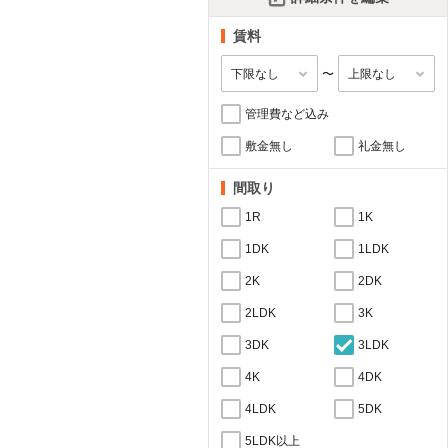
賃料
〜
管理費など込み
敷金無し
礼金無し
間取り
1R
1K
1DK
1LDK
2K
2DK
2LDK
3K
3DK
3LDK
4K
4DK
4LDK
5DK
5LDK以上