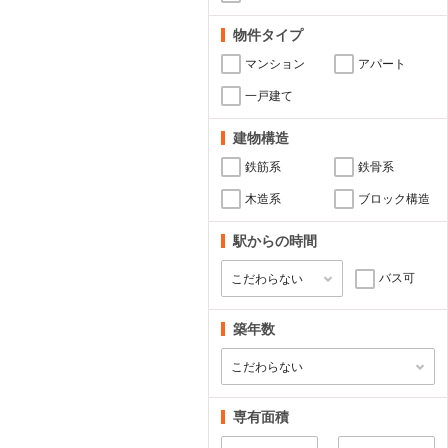
物件タイプ
マンション
アパート
一戸建て
建物構造
鉄筋系
鉄骨系
木造系
ブロック構造
駅からの時間
バス可
築年数
専有面積