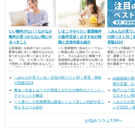
いい物件がない！なかなか
いまこそやりたい賃貸物件
＼みんなが見て
物件が見つからない時にや
の条件交渉！おすすめの時
の街ベスト30｜
るべきこと
期と交渉内容を紹介
府版2024
お部屋探しを始めてみたものの、
いい賃貸物件に住みたい！でもい
「ニフティ不動産」
希望を満たすいい物件がなかなか
い部屋は高いと諦めていません
屋探しに役立つデー
見つからない時ってありますよ
か？。 そんなあなたに朗報です、
計・調査しています
ね。 でも、ただ待っているだけ
賃貸物件は家賃や条件がお得にな
府で最も検索・閲覧
で突然いい部屋が現れるなんてこ
る時期があるんです。 少しでもい
街の最新データをラ
とは滅多にありません。 より早く
い条件で入居するための交渉テク
でまとめました。
希望の物件に出会うためにすべき
ニックをご紹介いたします。 ・7
ことをご紹介します。
月～8月と11月は条件がゆるむ！
＼みんなが見ている／注目の街ベスト30｜賃貸・神奈
結婚挨拶の準
・家賃、時期、設備の条件交渉
川県版2024
拶の言葉、お
敷金・礼金とは？その意味とゼロゼロ物件のメリット・
納戸とは？部
デメリットを解説
ておきたい間
一人暮らしの初期費用は最低いくら？詳しい内訳や安く
＼みんなが見
抑えるコツも紹介
ング2025｜
お悩みコラムTOPへ