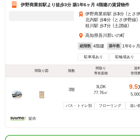
伊野商業前駅より徒歩3分 築1年6ヶ月 4階建の賃貸物件
伊野商業前駅 歩
3
分 （とさ
北内駅 歩
6
分 （とさ伊野線）
枝川駅 歩
7
分 （土讃線）
高知県吾川郡いの町
4階建
1年6ヶ
総階数
築年数
駐車場あり
駐輪場あり
間取り
賃
間取り図
階数
専有面積
管理
9.5
3LDK
3階
77.76㎡
5,00
バス・トイレ別
フローリング
追い
提供