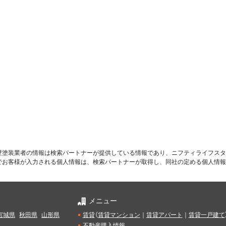
壁塗装業者の情報は検索パートナーが提供している情報であり、ニフティライフスタ
でお客様が入力される個人情報は、検索パートナーが取得し、同社の定める個人情報
メニュー
宮城県
秋田県
山形県
賃貸
（
賃貸マンション
｜
賃貸アパート
｜
賃貸一戸建て
不動産購入情報