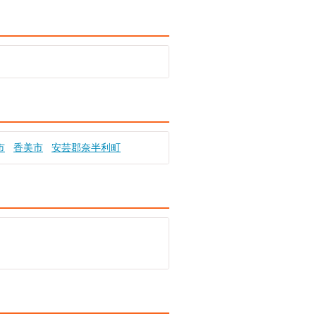
市
香美市
安芸郡奈半利町