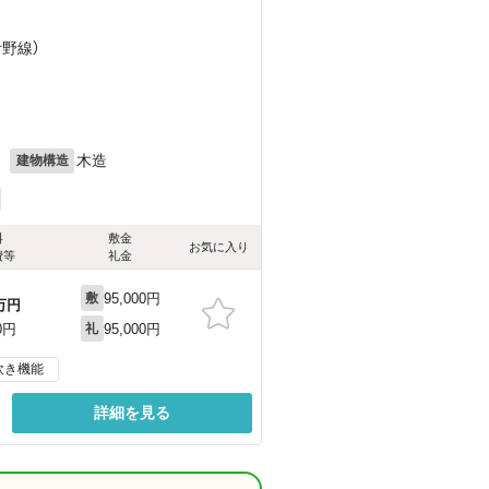
伊野線）
月
木造
建物構造
料
敷金
お気に入り
費等
礼金
95,000円
敷
万円
95,000円
0円
礼
炊き機能
詳細を見る