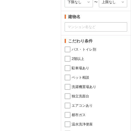
〜
建物名
こだわり条件
バス・トイレ別
2階以上
駐車場あり
ペット相談
洗濯機置場あり
独立洗面台
エアコンあり
都市ガス
温水洗浄便座