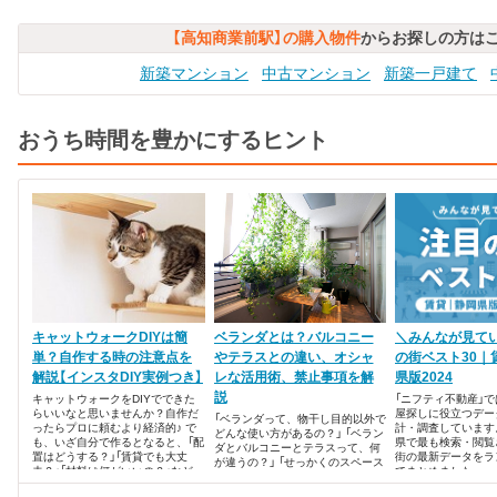
【高知商業前駅】の購入物件
からお探しの方は
新築マンション
中古マンション
新築一戸建て
おうち時間を豊かにするヒント
キャットウォークDIYは簡
ベランダとは？バルコニー
＼みんなが見て
単？自作する時の注意点を
やテラスとの違い、オシャ
の街ベスト30｜
解説【インスタDIY実例つき】
レな活用術、禁止事項を解
県版2024
説
キャットウォークをDIYでできた
「ニフティ不動産」
らいいなと思いませんか？自作だ
屋探しに役立つデー
「ベランダって、物干し目的以外で
ったらプロに頼むより経済的♪ で
計・調査しています
どんな使い方があるの？」 「ベラン
も、いざ自分で作るとなると、「配
県で最も検索・閲覧
ダとバルコニーとテラスって、何
置はどうする？」「賃貸でも大丈
街の最新データをラ
が違うの？」 「せっかくのスペース
夫？」「材料は何がいいの？」など、
でまとめました。
だからベランダを上手に活用した
疑問がたくさんあると思います。
い」 物件を探している時、陽当た