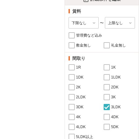
賃料
〜
管理費など込み
敷金無し
礼金無し
間取り
1R
1K
1DK
1LDK
2K
2DK
2LDK
3K
3DK
3LDK
4K
4DK
4LDK
5DK
5LDK以上