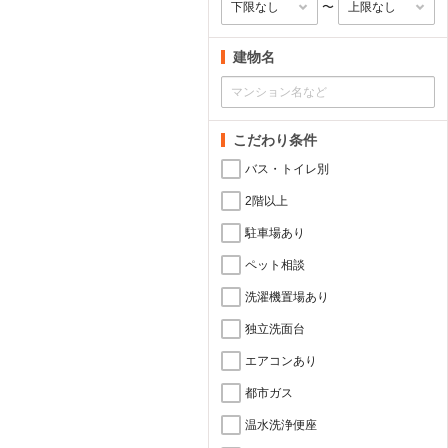
〜
建物名
こだわり条件
バス・トイレ別
2階以上
駐車場あり
ペット相談
洗濯機置場あり
独立洗面台
エアコンあり
都市ガス
温水洗浄便座