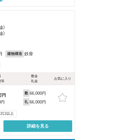
線）
線）
月
鉄骨
建物構造
料
敷金
お気に入り
費等
礼金
66,000円
敷
万円
66,000円
0円
礼
2口以上
詳細を見る