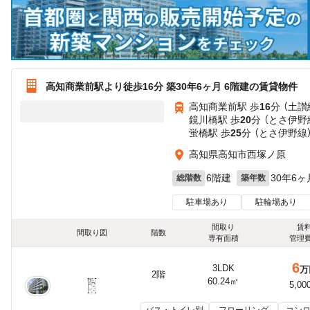
高知商業前駅より徒歩16分 築30年6ヶ月 6階建の賃貸物件
高知商業前駅 歩
16
分 （土讃
鏡川橋駅 歩
20
分 （とさ伊野
蛍橋駅 歩
25
分 （とさ伊野線
高知県高知市西塚ノ原
6階建
30年6ヶ
総階数
築年数
駐車場あり
駐輪場あり
間取り
賃
間取り図
階数
専有面積
管理
6
3LDK
万
2階
60.24㎡
5,00
バス・トイレ別
フローリング
コンロ