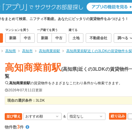
貸物件をまとめて検索、ニフティ不動産。あなたにピッタリの賃貸物件をみつけよう！
マンションを買う
一戸建てを買う
建てる
新築
中古
新築
中古
土地
不動産会社
調べる
高知県
高知市
高知商業前駅
高知商業前駅近くの3LDKの賃貸物件を
高知商業前駅
(高知県)近くの3LDKの賃貸物件
覧
高知商業前駅
の賃貸物件をさまざまなこだわり条件から検索できます。
2026年07月11日
更新
現在の選択条件：
3LDK
絞り込み
並び替え
＆
3
物件数
件