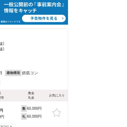
線）
線）
）
月
鉄筋コン
建物構造
料
敷金
お気に入り
費等
礼金
60,000円
敷
円
60,000円
0円
礼
2口以上