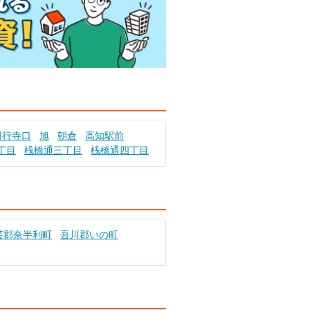
円行寺口
旭
朝倉
高知駅前
丁目
桟橋通三丁目
桟橋通四丁目
芸郡奈半利町
吾川郡いの町