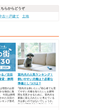
こちらからどうぞ
中古一戸建て
土地
いる／注目
室内犬の人気ランキング！
賃貸・静岡
飼いやすい犬種は？必要な
準備としつけは？
では理想のお部
「室内犬を飼いたい」「初心者でも育
タを独自に集
てやすい犬種を知りたい」 お家時
。 今回は静岡
間を充実させるために、室内犬を
された注目の
家族に迎え入れたいと考えている
ンキング形式
方は多いのではないでしょうか。
中には「室内犬なら散歩はいらな
い」といった誤解もあるようです。