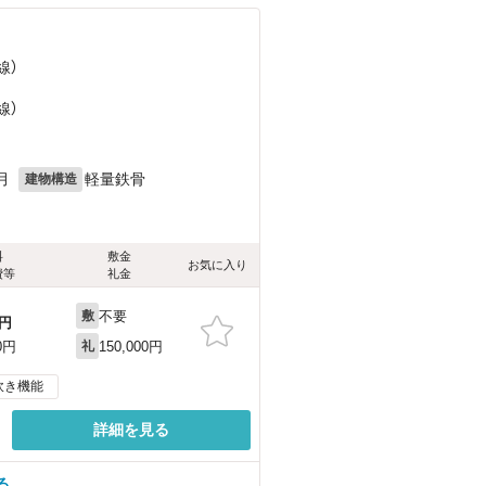
線）
線）
月
軽量鉄骨
建物構造
料
敷金
お気に入り
費等
礼金
不要
敷
円
150,000円
0円
礼
炊き機能
詳細を見る
る