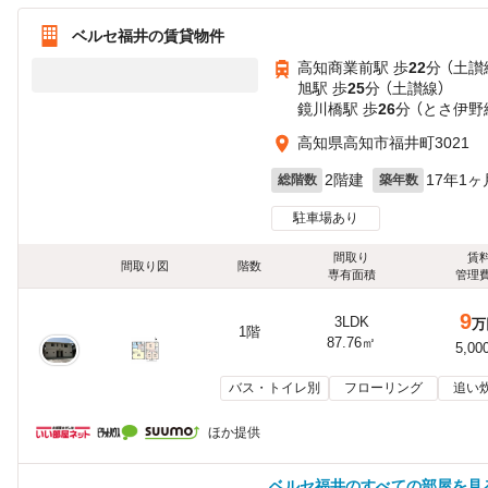
ベルセ福井の賃貸物件
高知商業前駅 歩
22
分 （土讃
旭駅 歩
25
分 （土讃線）
鏡川橋駅 歩
26
分 （とさ伊野
高知県高知市福井町3021
2階建
17年1ヶ
総階数
築年数
駐車場あり
間取り
賃
間取り図
階数
専有面積
管理
9
3LDK
万
1階
87.76㎡
5,00
バス・トイレ別
フローリング
追い
ほか提供
ベルセ福井のすべての部屋を見