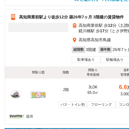
高知商業前駅より徒歩12分 築26年7ヶ月 3階建の賃貸物件
高知商業前駅 歩
12
分 （土讃
鏡川橋駅 歩
17
分 （とさ伊野
高知県高知市鳥越
3階建
26年7ヶ
総階数
築年数
駐車場あり
駐輪場あり
間取り
賃
間取り図
階数
専有面積
管理
6.6
3LDK
2階
65.0㎡
3,00
バス・トイレ別
フローリング
コンロ
提供