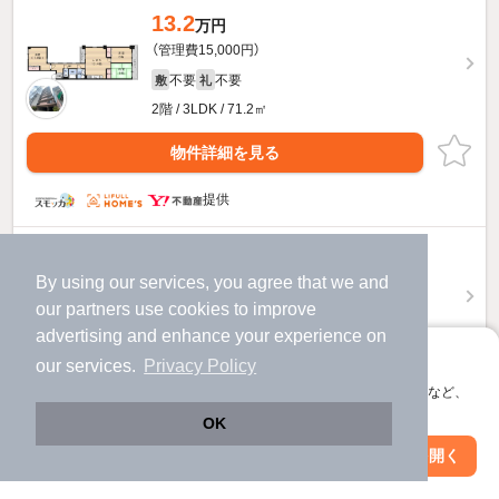
13.2
万円
（管理費15,000円）
不要
不要
敷
礼
2階 / 3LDK / 71.2㎡
物件詳細を見る
提供
13.6
万円
By using our services, you agree that we and
（管理費15,000円）
our
partners
use cookies to improve
不要
不要
敷
礼
advertising and enhance your experience on
8階 / 3LDK / 71.2㎡
アプリに切り替えて、サクサクお部屋探し
our services.
Privacy Policy
物件詳細を見る
会員登録なしですぐ使える。マップ検索やお気に入り保存など、
アプリ限定の便利な機能が使えます！
OK
提供
Web版で続行
アプリを開く
駅・沿線を変更
絞り込み条件を変更
13.3
万円