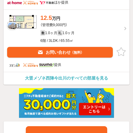
ほか提供
12.5
万円
（管理費9,000円）
1.0ヶ月
1.0ヶ月
敷
礼
6階 / 3LDK / 65.55㎡
お問い合わせ
（無料）
提供
大晋メゾネ西陣今出川のすべての部屋を見る