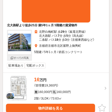
北大路駅より徒歩25分 築5年1ヶ月 5階建の賃貸物件
北野白梅町駅 歩
29
分 （嵐電北野線）
北大路駅 バス
7
分 歩
5
分 （烏丸線）
二条駅 バス
18
分 歩
3
分 （京都東西線
など
）
京都府京都市北区紫野上御輿町
5階建 / 5年1ヶ月 / 鉄筋コンクリート
すべての写真
駐車場あり
宅配ボックス
16
万円
（管理費19,360円）
160,000円
160,000円
敷
礼
2階 / 3LDK / 73.63㎡
物件詳細を見る