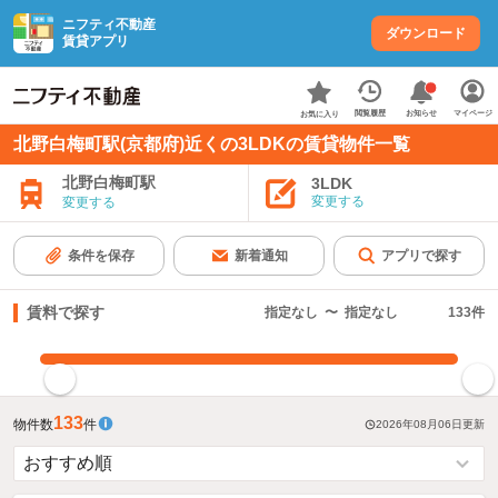
ニフティ不動産
ダウンロード
賃貸アプリ
お知らせ
閲覧履歴
マイページ
お気に入り
北野白梅町駅(京都府)近くの3LDKの賃貸物件一覧
北野白梅町駅
3LDK
変更する
変更する
条件を保存
新着通知
アプリで探す
賃料で探す
指定なし
〜
指定なし
133
件
指定した賃料で絞り込む
133
物件数
件
2026年08月06日
更新