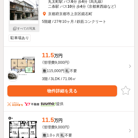
丸太町駅 バス
6
分 歩
4
分 （烏丸線）
二条駅 バス
10
分 歩
4
分 （京都東西線
など
）
京都府京都市上京区鏡石町
5階建 / 27年10ヶ月 / 鉄筋コンクリート
すべての写真
駐車場あり
11.5
万円
（管理費9,000円）
115,000円
不要
敷
礼
3階 / 3LDK / 71.06㎡
物件詳細を見る
提供
11.5
万円
（管理費9,000円）
1.0ヶ月
不要
敷
礼