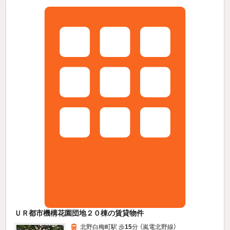
ＵＲ都市機構花園団地２０棟の賃貸物件
北野白梅町駅 歩
15
分 （嵐電北野線）