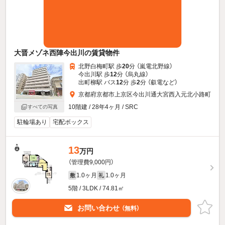
大晋メゾネ西陣今出川の賃貸物件
北野白梅町駅 歩
20
分 （嵐電北野線）
今出川駅 歩
12
分 （烏丸線）
出町柳駅 バス
12
分 歩
2
分 （叡電
など
）
京都府京都市上京区今出川通大宮西入元北小路町
10階建 / 28年4ヶ月 / SRC
すべての写真
駐輪場あり
宅配ボックス
13
万円
（管理費9,000円）
1.0ヶ月
1.0ヶ月
敷
礼
5階 / 3LDK / 74.81㎡
お問い合わせ
（無料）