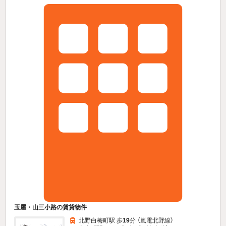
玉屋・山三小路の賃貸物件
北野白梅町駅 歩
19
分 （嵐電北野線）