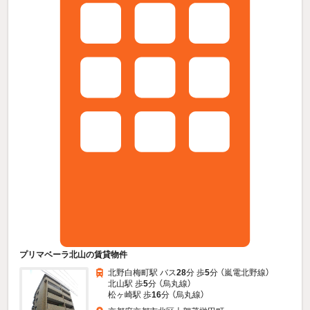
プリマベーラ北山の賃貸物件
北野白梅町駅 バス
28
分 歩
5
分 （嵐電北野線）
北山駅 歩
5
分 （烏丸線）
松ヶ崎駅 歩
16
分 （烏丸線）