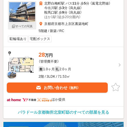
北野白梅町駅 バス
11
分 歩
5
分 （嵐電北野線）
今出川駅 歩
3
分 （烏丸線）
鞍馬口駅 歩
9
分 （烏丸線）
ほか1駅（徒歩20分圏内）
京都府京都市上京区裏築地町
すべての写真
5階建 / 新築 / RC
駐輪場あり
宅配ボックス
28
万円
（管理費不要）
1.0ヶ月
2.0ヶ月
敷
礼
2階 / 3LDK / 71.53㎡
お問い合わせ
（無料）
ほか提供
パラドール京都御所北室町邸のすべての部屋を見る