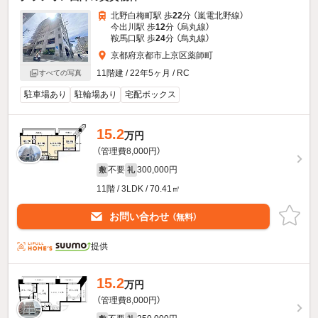
北野白梅町駅 歩
22
分 （嵐電北野線）
今出川駅 歩
12
分 （烏丸線）
鞍馬口駅 歩
24
分 （烏丸線）
京都府京都市上京区薬師町
11階建 / 22年5ヶ月 / RC
すべての写真
駐車場あり
駐輪場あり
宅配ボックス
15.2
万円
（管理費8,000円）
不要
300,000円
敷
礼
11階 / 3LDK / 70.41㎡
お問い合わせ
（無料）
提供
15.2
万円
（管理費8,000円）