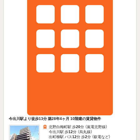
今出川駅より徒歩13分 築28年4ヶ月 10階建の賃貸物件
北野白梅町駅 歩
20
分 （嵐電北野線）
今出川駅 歩
12
分 （烏丸線）
出町柳駅 バス
12
分 歩
2
分 （叡電
など
）