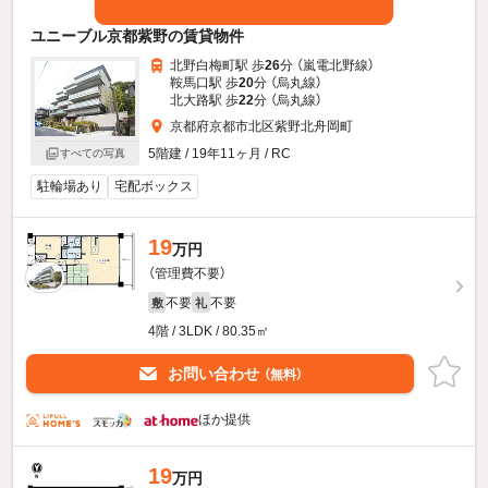
ユニーブル京都紫野の賃貸物件
北野白梅町駅 歩
26
分 （嵐電北野線）
鞍馬口駅 歩
20
分 （烏丸線）
北大路駅 歩
22
分 （烏丸線）
京都府京都市北区紫野北舟岡町
5階建 / 19年11ヶ月 / RC
すべての写真
駐輪場あり
宅配ボックス
19
万円
（管理費不要）
不要
不要
敷
礼
4階 / 3LDK / 80.35㎡
お問い合わせ
（無料）
ほか提供
19
万円