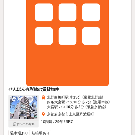
せんぼん有彩館の賃貸物件
北野白梅町駅 歩
15
分 （嵐電北野線）
四条大宮駅 バス
10
分 歩
2
分 （嵐電本線）
大宮駅 バス
10
分 歩
2
分 （阪急京都線）
京都府京都市上京区丹波屋町
10階建 / 29年 / SRC
すべての写真
駐車場あり
駐輪場あり