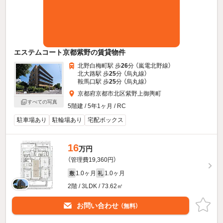
エステムコート京都紫野の賃貸物件
北野白梅町駅 歩
26
分 （嵐電北野線）
北大路駅 歩
25
分 （烏丸線）
鞍馬口駅 歩
25
分 （烏丸線）
京都府京都市北区紫野上御輿町
すべての写真
5階建 / 5年1ヶ月 / RC
駐車場あり
駐輪場あり
宅配ボックス
16
万円
（管理費19,360円）
1.0ヶ月
1.0ヶ月
敷
礼
2階 / 3LDK / 73.62㎡
お問い合わせ
（無料）