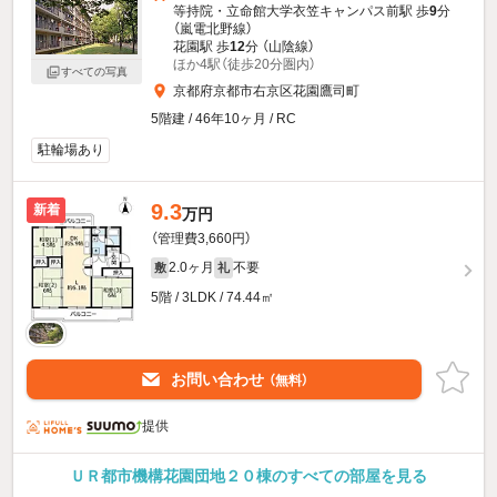
等持院・立命館大学衣笠キャンパス前駅 歩
9
分
（嵐電北野線）
花園駅 歩
12
分 （山陰線）
ほか4駅（徒歩20分圏内）
すべての写真
京都府京都市右京区花園鷹司町
5階建 / 46年10ヶ月 / RC
駐輪場あり
9.3
新着
万円
（管理費3,660円）
2.0ヶ月
不要
敷
礼
5階 / 3LDK / 74.44㎡
お問い合わせ
（無料）
提供
ＵＲ都市機構花園団地２０棟のすべての部屋を見る