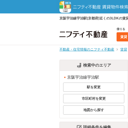
京阪宇治線宇治駅(京都府)近くの3LDK
借りる
賃貸
不動産・住宅情報のニフティ不動産
賃貸
検索中のエリア
京阪宇治線宇治駅
駅を変更
市区町村を変更
地図から探す
詳細条件を編集