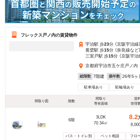
フレックス戸ノ内の賃貸物件
宇治駅 歩
23
分 （京阪宇治線
黄檗駅 歩
15
分 （奈良線
など
三室戸駅 歩
15
分 （京阪宇治
京都府宇治市五ケ庄戸ノ内
7階建
26年5ヶ
総階数
築年数
駐車場あり
駐輪場あり
間取り
賃
間取り図
階数
専有面積
管理
8.2
3LDK
6階
70.34㎡
8,00
バス・トイレ別
ペット相談
フロ