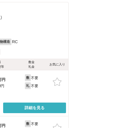
）
）
RC
物構造
料
敷金
お気に入り
費等
礼金
不要
敷
万円
不要
0円
礼
詳細を見る
不要
敷
万円