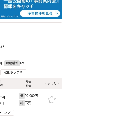
）
）
線）
月
RC
建物構造
宅配ボックス
料
敷金
お気に入り
費等
礼金
90,000円
敷
万円
不要
0円
礼
ーリング