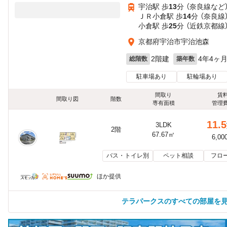
宇治駅 歩
13
分 （奈良線
など
ＪＲ小倉駅 歩
14
分 （奈良線
小倉駅 歩
25
分 （近鉄京都線
京都府宇治市宇治池森
2階建
4年4ヶ
総階数
築年数
駐車場あり
駐輪場あり
間取り
賃
間取り図
階数
専有面積
管理
11.5
3LDK
2階
67.67㎡
6,00
バス・トイレ別
ペット相談
フロ
ほか提供
テラパークスのすべての部屋を