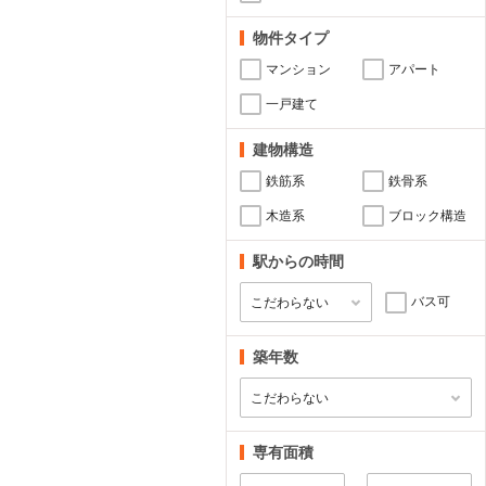
物件タイプ
マンション
アパート
一戸建て
建物構造
鉄筋系
鉄骨系
木造系
ブロック構造
駅からの時間
バス可
築年数
専有面積