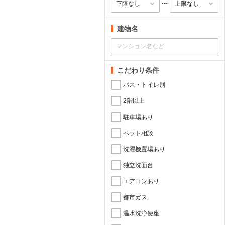
〜
建物名
こだわり条件
バス・トイレ別
2階以上
駐車場あり
ペット相談
洗濯機置場あり
独立洗面台
エアコンあり
都市ガス
温水洗浄便座