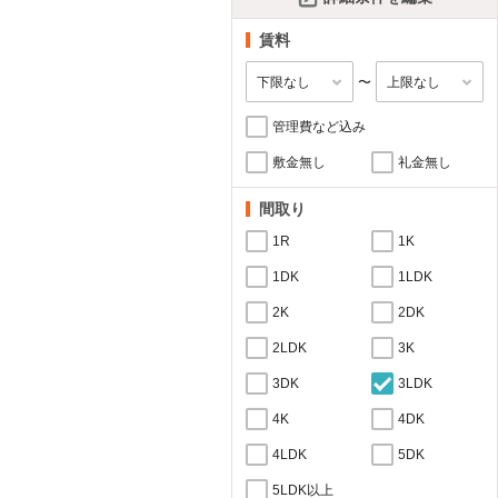
賃料
〜
管理費など込み
敷金無し
礼金無し
間取り
1R
1K
1DK
1LDK
2K
2DK
2LDK
3K
3DK
3LDK
4K
4DK
4LDK
5DK
5LDK以上