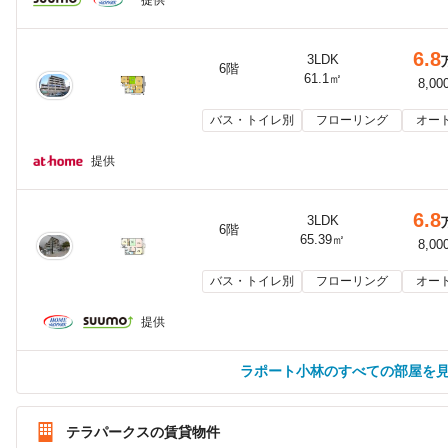
6.8
3LDK
6階
61.1㎡
8,00
バス・トイレ別
フローリング
オー
提供
6.8
3LDK
6階
65.39㎡
8,00
バス・トイレ別
フローリング
オー
提供
ラポート小林のすべての部屋を
テラパークスの賃貸物件