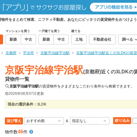
の賃貸物件をまとめて検索、ニフティ不動産。あなたにピッタリの賃貸物件をみつけよ
マンションを買う
一戸建てを買う
建てる
新築
中古
新築
中古
土地
不動産会社
調べる
京都府
宇治市
京阪宇治線宇治駅
京阪宇治線宇治駅近くの3LDKの賃
京阪宇治線宇治駅
(京都府)近くの3LDKの
貸物件一覧
京阪宇治線宇治駅
の賃貸物件をさまざまなこだわり条件から検索できます。
2026年08月07日
更新
現在の選択条件：
3LDK
絞り込み
並び替え
＆
46
物件数
件