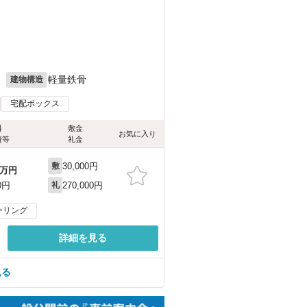
）
）
）
月
軽量鉄骨
建物構造
宅配ボックス
料
敷金
お気に入り
費等
礼金
30,000円
敷
万円
270,000円
0円
礼
ーリング
詳細を見る
見る