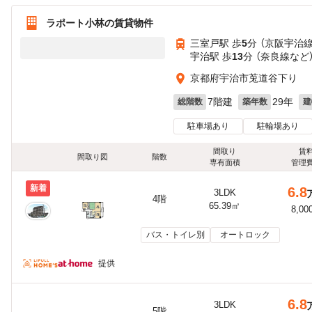
ラポート小林の賃貸物件
三室戸駅 歩
5
分 （京阪宇治線
宇治駅 歩
13
分 （奈良線
など
京都府宇治市莵道谷下り
7階建
29年
総階数
築年数
建
駐車場あり
駐輪場あり
間取り
賃
間取り図
階数
専有面積
管理
新着
6.8
3LDK
4階
65.39㎡
8,00
バス・トイレ別
オートロック
提供
6.8
3LDK
5階