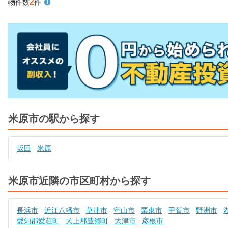
2
物件数
件
米原市の駅から探す
坂田
米原
米原市近隣の市区町村から探す
長浜市
近江八幡市
草津市
守山市
栗東市
甲賀市
野洲市
愛知郡愛荘町
犬上郡豊郷町
大津市
彦根市