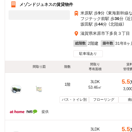
メゾンドジュネスの賃貸物件
米原駅 歩
9
分 （東海新幹線
フジテック前駅 歩
36
分 （
坂田駅 歩
44
分 （北陸線）
滋賀県米原市下多良３丁目
2階建
31年8ヶ
総階数
築年数
駐車場あり
間取り
賃
間取り図
階数
専有面積
管理
5.5
3LDK
1階
53.46㎡
3,00
バス・トイレ別
フローリング
南
提供
5.5
3LDK
-