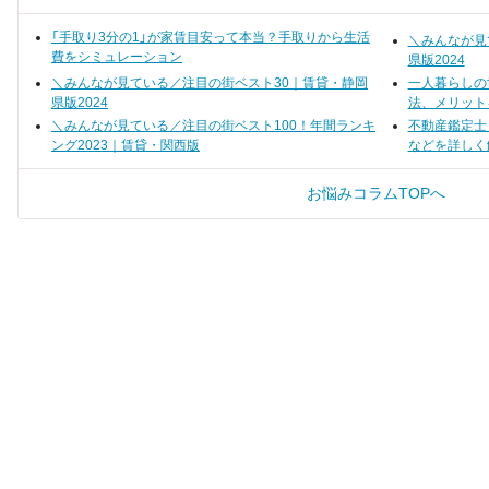
トで審査されるのか知っておきま
定は、なかなか難しい問題です。
しまうかもしれませ
しょう。
しっかりとサポート
っ越し業者を選べば
「手取り3分の1」が家賃目安って本当？手取りから生活
＼みんなが見
よりも気軽にできる
費をシミュレーション
んよ。
県版2024
＼みんなが見ている／注目の街ベスト30｜賃貸・静岡
一人暮らしの
県版2024
法、メリット
＼みんなが見ている／注目の街ベスト100！年間ランキ
不動産鑑定士
ング2023｜賃貸・関西版
などを詳しく
お悩みコラムTOPへ