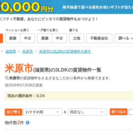
、ニフティ不動産。あなたにピッタリの賃貸物件をみつけよう！
マンションを買う
一戸建てを買う
建てる
新築
中古
新築
中古
土地
不動産会社
調べる
滋賀県
米原市
米原市の3LDKの賃貸物件を探す
米原市
(滋賀県)の3LDKの賃貸物件一覧
米原市
の賃貸物件をさまざまなこだわり条件から検索できます。
2026年07月08日
更新
現在の選択条件：
3LDK
絞り込み
並び替え
＆
2
物件数
件