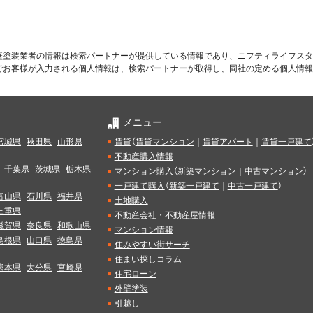
壁塗装業者の情報は検索パートナーが提供している情報であり、ニフティライフスタ
でお客様が入力される個人情報は、検索パートナーが取得し、同社の定める個人情報
メニュー
宮城県
秋田県
山形県
賃貸
（
賃貸マンション
｜
賃貸アパート
｜
賃貸一戸建て
不動産購入情報
千葉県
茨城県
栃木県
マンション購入
（
新築マンション
｜
中古マンション
）
一戸建て購入
（
新築一戸建て
｜
中古一戸建て
）
富山県
石川県
福井県
土地購入
三重県
不動産会社・不動産屋情報
滋賀県
奈良県
和歌山県
マンション情報
島根県
山口県
徳島県
住みやすい街サーチ
住まい探しコラム
熊本県
大分県
宮崎県
住宅ローン
外壁塗装
引越し