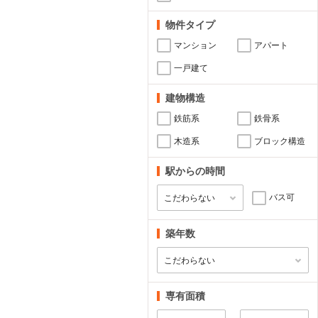
物件タイプ
マンション
アパート
一戸建て
建物構造
鉄筋系
鉄骨系
木造系
ブロック構造
駅からの時間
バス可
築年数
専有面積