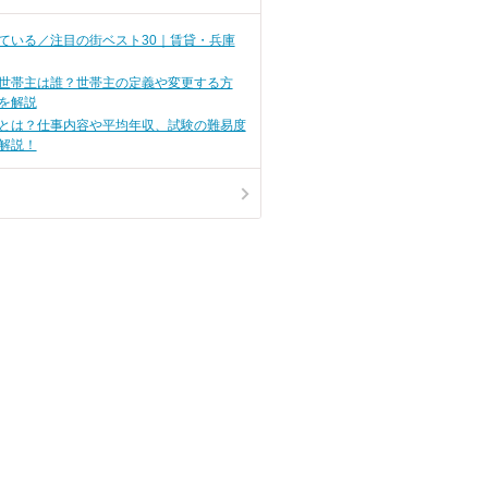
ん。ですが、
1年間の検索・閲覧数が最も高か
してくれる引
った、注目の街ランキングベスト
、思っている
100を発表します！
ている／注目の街ベスト30｜賃貸・兵庫
かもしれませ
世帯主は誰？世帯主の定義や変更する方
を解説
とは？仕事内容や平均年収、試験の難易度
解説！