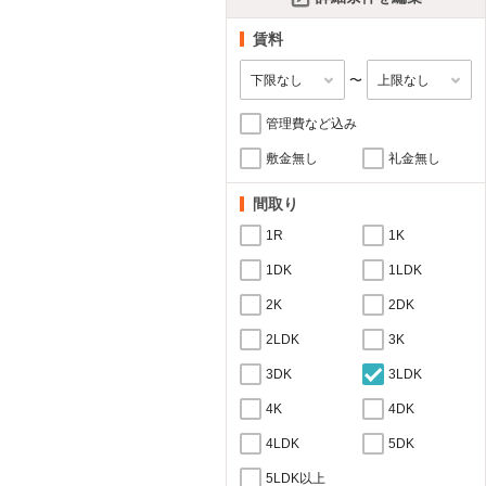
賃料
〜
管理費など込み
敷金無し
礼金無し
間取り
1R
1K
1DK
1LDK
2K
2DK
2LDK
3K
3DK
3LDK
4K
4DK
4LDK
5DK
5LDK以上