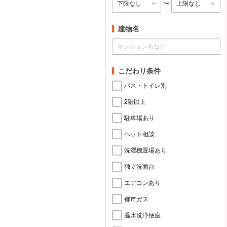
〜
建物名
こだわり条件
バス・トイレ別
2階以上
駐車場あり
ペット相談
洗濯機置場あり
独立洗面台
エアコンあり
都市ガス
温水洗浄便座