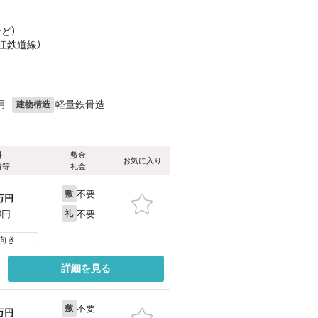
など
）
近江鉄道線）
月
軽量鉄骨造
建物構造
料
敷金
お気に入り
費等
礼金
不要
敷
万円
不要
0円
礼
向き
詳細を見る
不要
敷
万円