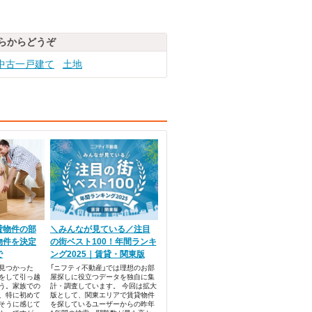
らからどうぞ
中古一戸建て
土地
貸物件の部
＼みんなが見ている／注目
物件を決定
の街ベスト100！年間ランキ
で
ング2025｜賃貸・関東版
見つかった
「ニフティ不動産」では理想のお部
をして引っ越
屋探しに役立つデータを独自に集
う。家族での
計・調査しています。 今回は拡大
、特に初めて
版として、関東エリアで賃貸物件
そうに感じて
を探しているユーザーからの昨年