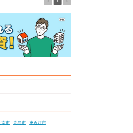
<
1
>
湖南市
高島市
東近江市