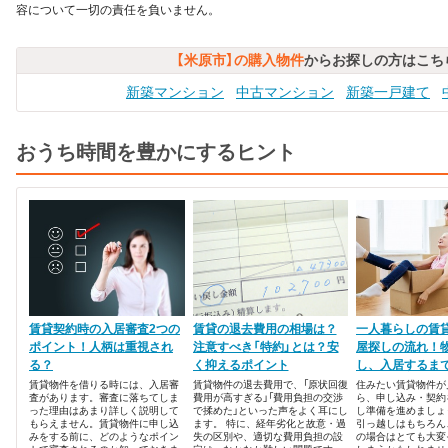
容について一切の責任を負いません。
【米原市】の購入物件
からお探しの方はこち
新築マンション
中古マンション
新築一戸建て
おうち時間を豊かにするヒント
賃貸契約時の入居審査2つの
賃貸の退去費用の相場は？
一人暮らしの賃
ポイント！人柄は重視され
注意すべき「特約」とは？安
屋探しの流れ！
る？
く抑えるポイント
し、入居するま
賃貸物件を借りる時には、入居審
賃貸物件の退去費用で、「原状回復
住みたい賃貸物件が
査があります。審査に落ちてしま
費用が高すぎる」「費用負担の交渉
ら、申し込み・契約
った理由はあまり詳しく説明して
で揉めた」といった声をよく耳にし
し準備を進めましょ
もらえません。賃貸物件に申し込
ます。 特に、経年劣化と故意・過
引っ越しはもちろん
みをする前に、どのようなポイン
失の区別や、適切な費用負担の設
の場合はとても大変