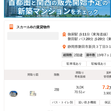
スカールBの賃貸物件
御厨駅 歩
11
分 （東海道線）
磐田駅 バス
20
分 歩
20
分 （
静岡県磐田市新貝３丁目3-1
2階建
19年7ヶ
総階数
築年数
駐車場あり
駐輪場あり
間取り
賃
間取り図
階数
専有面積
管理
7.2
3LDK
2階
70.51㎡
3,90
バス・トイレ別
追い炊き機能
保証