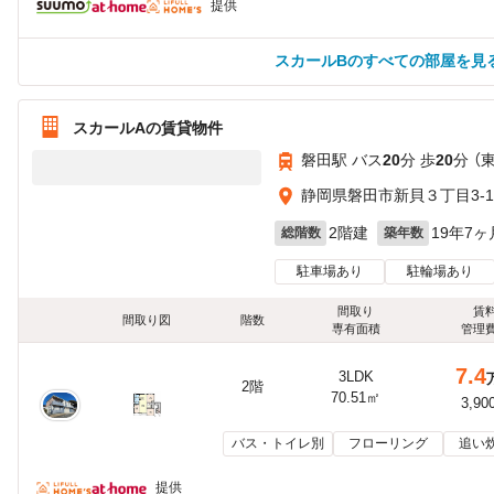
提供
スカールBのすべての部屋を見
スカールAの賃貸物件
磐田駅 バス
20
分 歩
20
分 （
静岡県磐田市新貝３丁目3-1
2階建
19年7ヶ
総階数
築年数
駐車場あり
駐輪場あり
間取り
賃
間取り図
階数
専有面積
管理
7.4
3LDK
2階
70.51㎡
3,90
バス・トイレ別
フローリング
追い
提供