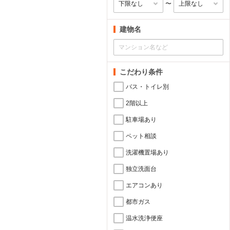
〜
建物名
こだわり条件
バス・トイレ別
2階以上
駐車場あり
ペット相談
洗濯機置場あり
独立洗面台
エアコンあり
都市ガス
温水洗浄便座