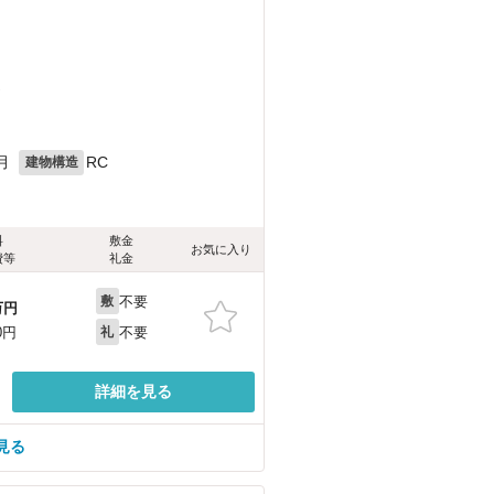
）
月
RC
建物構造
料
敷金
お気に入り
費等
礼金
不要
敷
万円
不要
0円
礼
詳細を見る
見る