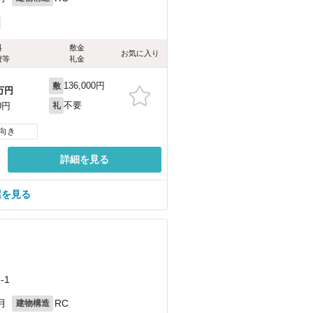
料
敷金
お気に入り
費等
礼金
136,000円
敷
万円
不要
0円
礼
向き
詳細を見る
屋を見る
-1
月
RC
建物構造