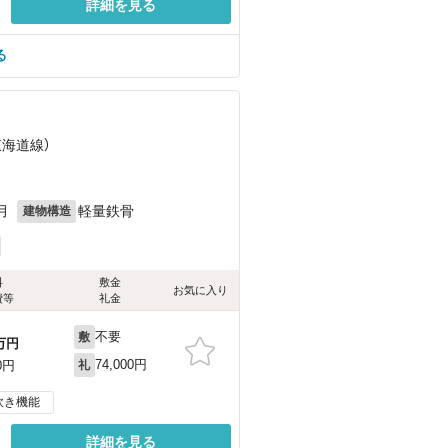
詳細を見る
る
東海道線）
月
軽量鉄骨
建物構造
料
敷金
お気に入り
費等
礼金
不要
敷
万円
74,000円
0円
礼
炊き機能
詳細を見る