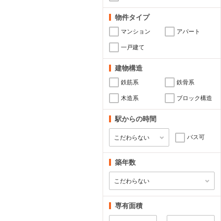
物件タイプ
マンション
アパート
一戸建て
建物構造
鉄筋系
鉄骨系
木造系
ブロック構造
駅からの時間
バス可
築年数
専有面積