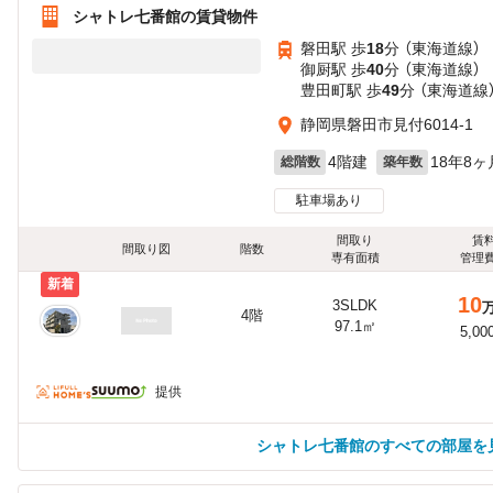
シャトレ七番館の賃貸物件
磐田駅 歩
18
分 （東海道線）
御厨駅 歩
40
分 （東海道線）
豊田町駅 歩
49
分 （東海道線
静岡県磐田市見付6014-1
4階建
18年8ヶ
総階数
築年数
駐車場あり
間取り
賃
間取り図
階数
専有面積
管理
新着
10
3SLDK
4階
97.1㎡
5,00
提供
シャトレ七番館のすべての部屋を