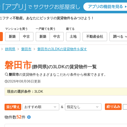
、ニフティ不動産。あなたにピッタリの賃貸物件をみつけよう！
マンションを買う
一戸建てを買う
建てる
新築
中古
新築
中古
土地
不動産会社
調べる
静岡県
磐田市
磐田市の3LDKの賃貸物件を探す
磐田市
(静岡県)の3LDKの賃貸物件一覧
磐田市
の賃貸物件をさまざまなこだわり条件から検索できます。
2026年08月06日
更新
現在の選択条件：
3LDK
絞り込み
並び替え
＆
52
物件数
件