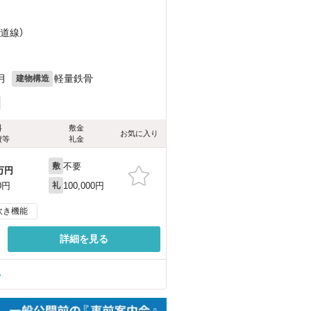
海道線）
月
軽量鉄骨
建物構造
料
敷金
お気に入り
費等
礼金
不要
敷
万円
100,000円
0円
礼
炊き機能
詳細を見る
る