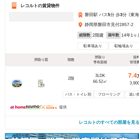
レコルトの賃貸物件
磐田駅 バス
5
分 歩
3
分 （東
静岡県磐田市見付2857-2
2階建
14年1ヶ
総階数
築年数
駐車場あり
駐輪場あり
間取り
賃
間取り図
階数
専有面積
管理
7.4
3LDK
2階
66.52㎡
3,90
バス・トイレ別
フローリング
追い
提供
レコルトのすべての部屋を見