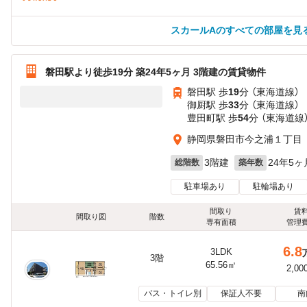
スカールAのすべての部屋を見
磐田駅より徒歩19分 築24年5ヶ月 3階建の賃貸物件
磐田駅 歩
19
分 （東海道線）
御厨駅 歩
33
分 （東海道線）
豊田町駅 歩
54
分 （東海道線
静岡県磐田市今之浦１丁目
3階建
24年5ヶ
総階数
築年数
駐車場あり
駐輪場あり
間取り
賃
間取り図
階数
専有面積
管理
6.8
3LDK
3階
65.56㎡
2,00
バス・トイレ別
保証人不要
南