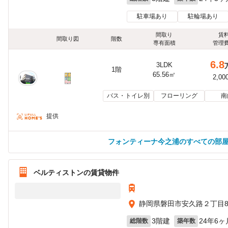
駐車場あり
駐輪場あり
間取り
賃
間取り図
階数
専有面積
管理
6.8
3LDK
1階
65.56㎡
2,00
バス・トイレ別
フローリング
南
提供
フォンティーナ今之浦のすべての部
ベルティストンの賃貸物件
静岡県磐田市安久路２丁目8
3階建
24年6ヶ
総階数
築年数