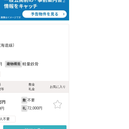
東海道線）
月
軽量鉄骨
建物構造
料
敷金
お気に入り
費等
礼金
不要
敷
万円
72,000円
0円
礼
人不要