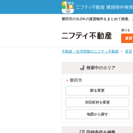
磐田市の3LDKの賃貸物件をまとめて検索
借りる
賃貸
不動産・住宅情報のニフティ不動産
賃貸
検索中のエリア
磐田市
駅を変更
市区町村を変更
地図から探す
詳細条件を編集