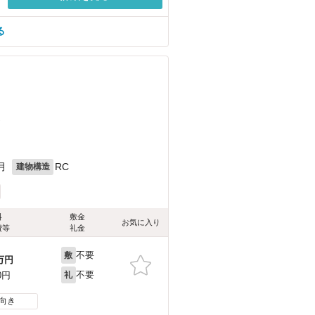
る
）
月
RC
建物構造
料
敷金
お気に入り
費等
礼金
不要
敷
万円
不要
0円
礼
向き