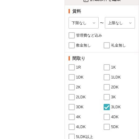
賃料
〜
管理費など込み
敷金無し
礼金無し
間取り
1R
1K
1DK
1LDK
2K
2DK
2LDK
3K
3DK
3LDK
4K
4DK
4LDK
5DK
5LDK以上