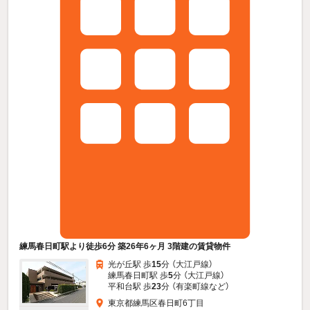
練馬春日町駅より徒歩6分 築26年6ヶ月 3階建の賃貸物件
光が丘駅 歩
15
分 （大江戸線）
練馬春日町駅 歩
5
分 （大江戸線）
平和台駅 歩
23
分 （有楽町線
など
）
東京都練馬区春日町6丁目