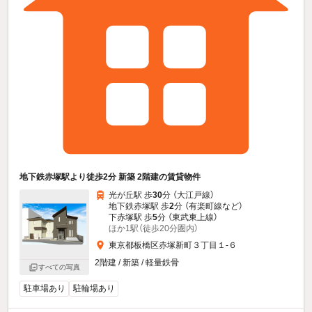
地下鉄赤塚駅より徒歩2分 新築 2階建の賃貸物件
光が丘駅 歩
30
分 （大江戸線）
地下鉄赤塚駅 歩
2
分 （有楽町線
など
）
下赤塚駅 歩
5
分 （東武東上線）
ほか1駅（徒歩20分圏内）
東京都板橋区赤塚新町３丁目１-６
2階建 / 新築 / 軽量鉄骨
すべての写真
駐車場あり
駐輪場あり