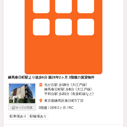
練馬春日町駅より徒歩6分 築28年2ヶ月 3階建の賃貸物件
光が丘駅 歩
16
分 （大江戸線）
練馬春日町駅 歩
6
分 （大江戸線）
平和台駅 歩
21
分 （有楽町線
など
）
東京都練馬区春日町5丁目
3階建 / 28年2ヶ月 / RC
すべての写真
駐車場あり
駐輪場あり