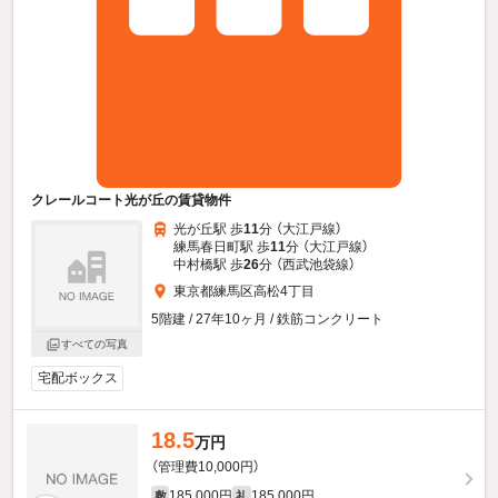
クレールコート光が丘の賃貸物件
光が丘駅 歩
11
分 （大江戸線）
練馬春日町駅 歩
11
分 （大江戸線）
中村橋駅 歩
26
分 （西武池袋線）
東京都練馬区高松4丁目
5階建 / 27年10ヶ月 / 鉄筋コンクリート
すべての写真
宅配ボックス
18.5
万円
（管理費10,000円）
185,000円
185,000円
敷
礼