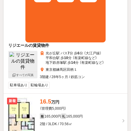
リジエールの賃貸物件
光が丘駅 バス
7
分 歩
6
分 （大江戸線）
平和台駅 歩
10
分 （有楽町線
など
）
地下鉄赤塚駅 歩
14
分 （有楽町線
など
）
東京都練馬区田柄１
すべての写真
3階建 / 28年5ヶ月 / 鉄筋コン
駐車場あり
駐輪場あり
16.5
新着
万円
（管理費5,000円）
165,000円
165,000円
敷
礼
2階 / 3LDK / 70.56㎡