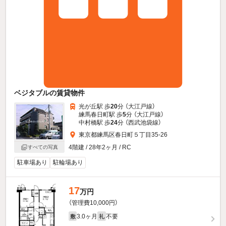
ベジタブルの賃貸物件
光が丘駅 歩
20
分 （大江戸線）
練馬春日町駅 歩
5
分 （大江戸線）
中村橋駅 歩
24
分 （西武池袋線）
東京都練馬区春日町５丁目35-26
4階建 / 28年2ヶ月 / RC
すべての写真
駐車場あり
駐輪場あり
17
万円
（管理費10,000円）
3.0ヶ月
不要
敷
礼