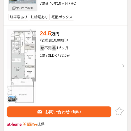
7階建 / 6年10ヶ月 / RC
すべての写真
駐車場あり
駐輪場あり
宅配ボックス
24.5
万円
（管理費10,000円）
不要
1.5ヶ月
敷
礼
1階 / 3LDK / 72.6㎡
お問い合わせ
（無料）
提供