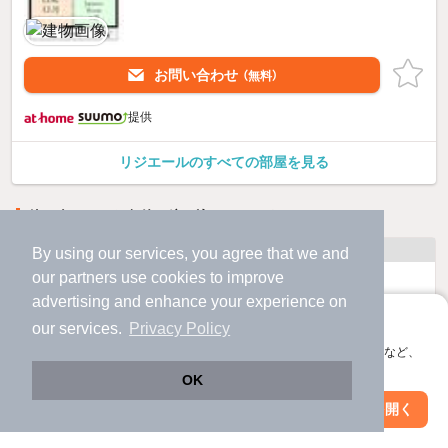
お問い合わせ
（無料）
提供
リジエールのすべての部屋を見る
他の人はこんな条件で絞り込んでいます！
人気のこだわり条件
By using our services, you agree that we and
our
partners
use cookies to improve
バス・トイレ別
2階以上
advertising and enhance your experience on
アプリに切り替えて、サクサクお部屋探し
our services.
Privacy Policy
駐車場あり
ペット相談
会員登録なしですぐ使える。マップ検索やお気に入り保存など、
アプリ限定の便利な機能が使えます！
OK
洗濯機置場あり
独立洗面台
Web版で続行
アプリを開く
駅・沿線を変更
絞り込み条件を変更
エアコンあり
都市ガス