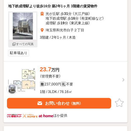
地下鉄成増駅より徒歩16分 築2年1ヶ月 3階建の賃貸物件
光が丘駅 歩
31
分 （大江戸線）
地下鉄成増駅 歩
16
分 （有楽町線
など
）
成増駅 歩
19
分 （東武東上線）
埼玉県和光市白子２丁目
3階建 / 2年1ヶ月 / 木造
すべての写真
駐車場あり
23.7
万円
（管理費不要）
237,000円
不要
敷
礼
1階 / 3LDK / 76.16㎡
お問い合わせ
（無料）
ほか提供