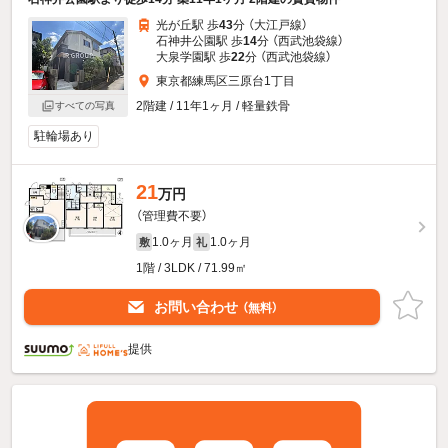
光が丘駅 歩
43
分 （大江戸線）
石神井公園駅 歩
14
分 （西武池袋線）
大泉学園駅 歩
22
分 （西武池袋線）
東京都練馬区三原台1丁目
2階建 / 11年1ヶ月 / 軽量鉄骨
すべての写真
駐輪場あり
21
万円
（管理費不要）
1.0ヶ月
1.0ヶ月
敷
礼
1階 / 3LDK / 71.99㎡
お問い合わせ
（無料）
提供