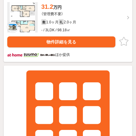
31.2
万円
（管理費不要）
1.0ヶ月
2.0ヶ月
敷
礼
- / 3LDK / 98.18㎡
物件詳細を見る
ほか提供