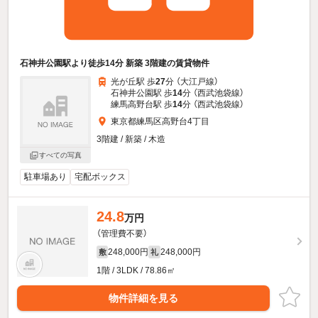
石神井公園駅より徒歩14分 新築 3階建の賃貸物件
光が丘駅 歩
27
分 （大江戸線）
石神井公園駅 歩
14
分 （西武池袋線）
練馬高野台駅 歩
14
分 （西武池袋線）
東京都練馬区高野台4丁目
3階建 / 新築 / 木造
すべての写真
駐車場あり
宅配ボックス
24.8
万円
（管理費不要）
248,000円
248,000円
敷
礼
1階 / 3LDK / 78.86㎡
物件詳細を見る