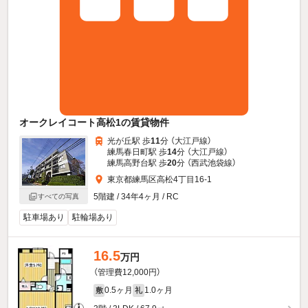
オークレイコート高松1の賃貸物件
光が丘駅 歩
11
分 （大江戸線）
練馬春日町駅 歩
14
分 （大江戸線）
練馬高野台駅 歩
20
分 （西武池袋線）
東京都練馬区高松4丁目16-1
5階建 / 34年4ヶ月 / RC
すべての写真
駐車場あり
駐輪場あり
16.5
万円
（管理費12,000円）
0.5ヶ月
1.0ヶ月
敷
礼