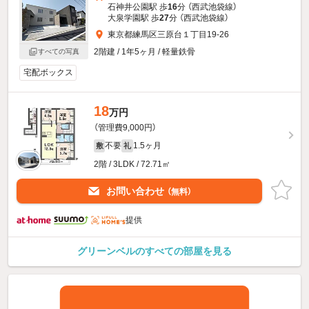
石神井公園駅 歩
16
分 （西武池袋線）
大泉学園駅 歩
27
分 （西武池袋線）
東京都練馬区三原台１丁目19-26
2階建 / 1年5ヶ月 / 軽量鉄骨
すべての写真
宅配ボックス
18
万円
（管理費9,000円）
不要
1.5ヶ月
敷
礼
2階 / 3LDK / 72.71㎡
お問い合わせ
（無料）
提供
グリーンベルのすべての部屋を見る