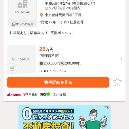
平和台駅 歩
17
分 （有楽町線
など
）
ほか2駅（徒歩20分圏内）
東京都練馬区田柄3丁目
2階建 / 2年11ヶ月 / 軽量鉄骨
すべての写真
駐車場あり
駐輪場あり
宅配ボックス
26
万円
（管理費不要）
260,000円
260,000円
敷
礼
- / 3LDK / 92.53㎡
物件詳細を見る
ほか提供