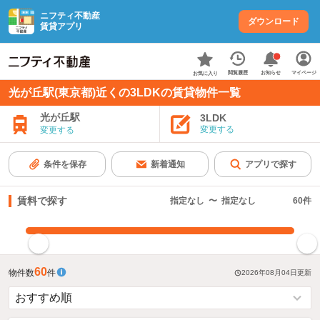
ニフティ不動産
ダウンロード
賃貸アプリ
お知らせ
閲覧履歴
マイページ
お気に入り
光が丘駅(東京都)近くの3LDKの賃貸物件一覧
光が丘駅
3LDK
変更する
変更する
条件を保存
新着通知
アプリで探す
賃料で探す
指定なし
〜
指定なし
60
件
指定した賃料で絞り込む
60
物件数
件
2026年08月04日
更新