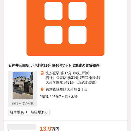
石神井公園駅より徒歩31分 築46年7ヶ月 2階建の賃貸物件
光が丘駅 歩
37
分 （大江戸線）
石神井公園駅 歩
31
分 （西武池袋線）
大泉学園駅 歩
31
分 （西武池袋線）
東京都練馬区大泉町２丁目
2階建 / 46年7ヶ月 / 木造
すべての写真
駐車場あり
駐輪場あり
13.9
万円