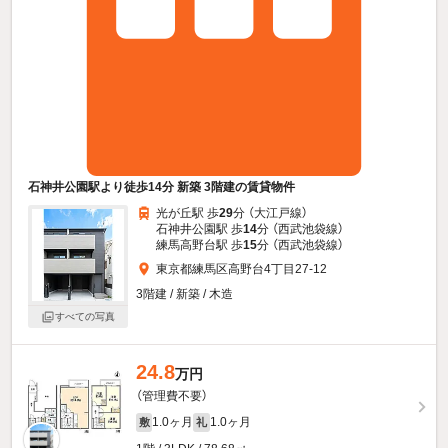
石神井公園駅より徒歩14分 新築 3階建の賃貸物件
光が丘駅 歩
29
分 （大江戸線）
石神井公園駅 歩
14
分 （西武池袋線）
練馬高野台駅 歩
15
分 （西武池袋線）
東京都練馬区高野台4丁目27-12
3階建 / 新築 / 木造
すべての写真
24.8
万円
（管理費不要）
1.0ヶ月
1.0ヶ月
敷
礼