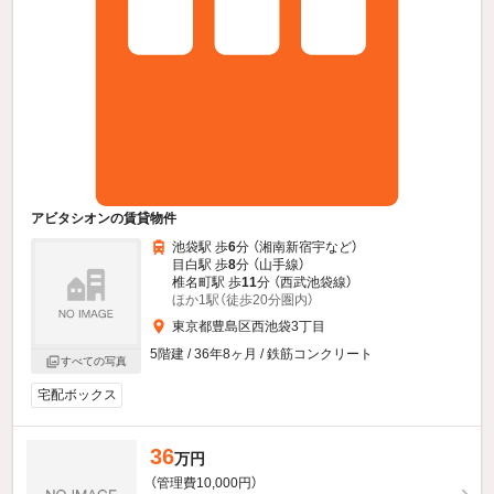
アビタシオンの賃貸物件
池袋駅 歩
6
分 （湘南新宿宇
など
）
目白駅 歩
8
分 （山手線）
椎名町駅 歩
11
分 （西武池袋線）
ほか1駅（徒歩20分圏内）
東京都豊島区西池袋3丁目
5階建 / 36年8ヶ月 / 鉄筋コンクリート
すべての写真
宅配ボックス
36
万円
（管理費10,000円）