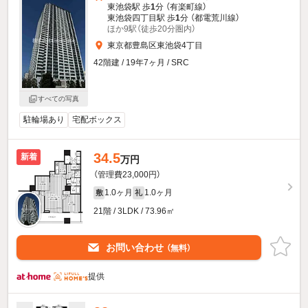
東池袋駅 歩
1
分 （有楽町線）
東池袋四丁目駅 歩
1
分 （都電荒川線）
ほか9駅（徒歩20分圏内）
東京都豊島区東池袋4丁目
42階建 / 19年7ヶ月 / SRC
すべての写真
駐輪場あり
宅配ボックス
34.5
新着
万円
（管理費23,000円）
1.0ヶ月
1.0ヶ月
敷
礼
21階 / 3LDK / 73.96㎡
お問い合わせ
（無料）
提供