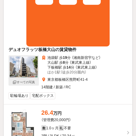
デュオフラッツ板橋大山の賃貸物件
池袋駅 歩
19
分 （湘南新宿宇
など
）
大山駅 歩
8
分 （東武東上線）
下板橋駅 歩
14
分 （東武東上線）
ほか1駅（徒歩20分圏内）
東京都板橋区熊野町41-4
すべての写真
14階建 / 新築 / RC
駐輪場あり
宅配ボックス
26.4
万円
（管理費20,000円）
1.0ヶ月
不要
敷
礼