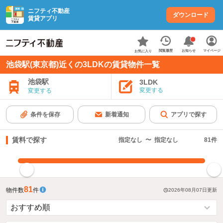
ニフティ不動産
ダウンロード
賃貸アプリ
お知らせ
閲覧履歴
マイページ
お気に入り
池袋駅(東京都)近くの3LDKの賃貸物件一覧
池袋駅
3LDK
変更する
変更する
条件を保存
新着通知
アプリで探す
賃料で探す
指定なし
〜
指定なし
81
件
指定した賃料で絞り込む
81
物件数
件
2026年08月07日
更新