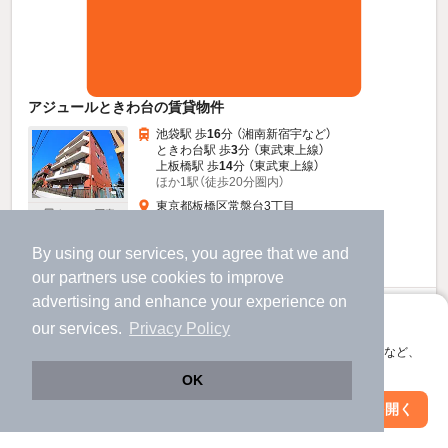
アジュールときわ台の賃貸物件
池袋駅 歩
16
分 （湘南新宿宇
など
）
ときわ台駅 歩
3
分 （東武東上線）
上板橋駅 歩
14
分 （東武東上線）
ほか1駅（徒歩20分圏内）
東京都板橋区常盤台3丁目
すべての写真
4階建 / 38年6ヶ月 / RC
By using our services, you agree that we and
駐輪場あり
宅配ボックス
our
partners
use cookies to improve
advertising and enhance your experience on
20
万円
アプリに切り替えて、サクサクお部屋探し
our services.
Privacy Policy
（管理費5,000円）
会員登録なしですぐ使える。マップ検索やお気に入り保存など、
不要
1.0ヶ月
敷
礼
アプリ限定の便利な機能が使えます！
OK
4階 / 3LDK / 76.38㎡
Web版で続行
アプリを開く
駅・沿線を変更
絞り込み条件を変更