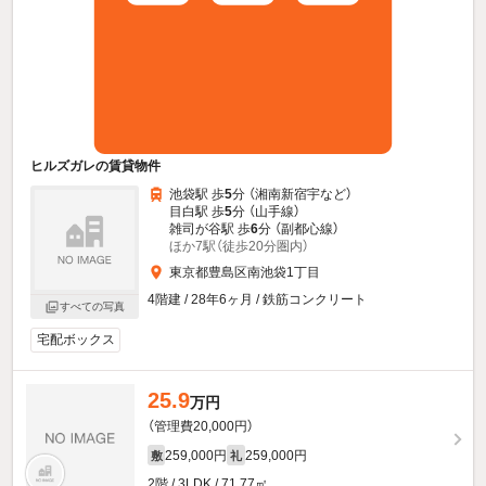
ヒルズガレの賃貸物件
池袋駅 歩
5
分 （湘南新宿宇
など
）
目白駅 歩
5
分 （山手線）
雑司が谷駅 歩
6
分 （副都心線）
ほか7駅（徒歩20分圏内）
東京都豊島区南池袋1丁目
4階建 / 28年6ヶ月 / 鉄筋コンクリート
すべての写真
宅配ボックス
25.9
万円
（管理費20,000円）
259,000円
259,000円
敷
礼
2階 / 3LDK / 71.77㎡