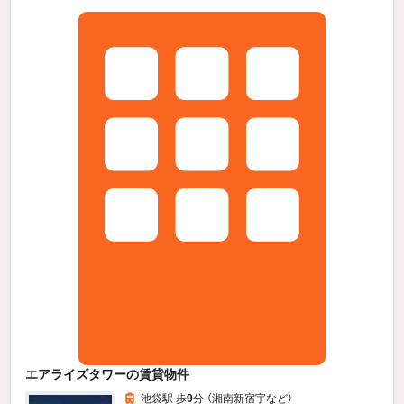
エアライズタワーの賃貸物件
池袋駅 歩
9
分 （湘南新宿宇
など
）