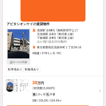
アビタシオンケイの賃貸物件
池袋駅 歩
18
分 （湘南新宿宇
など
）
北池袋駅 歩
2
分 （東武東上線）
下板橋駅 歩
9
分 （東武東上線）
ほか3駅（徒歩20分圏内）
東京都豊島区池袋本町１丁目38-16
4階建 / 37年1ヶ月 / RC
すべての写真
駐車場あり
駐輪場あり
38
万円
（管理費15,000円）
1.0ヶ月
不要
敷
礼
3階 / 3SLDK / 104.49㎡