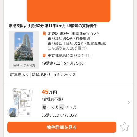
東池袋駅より徒歩2分 築11年5ヶ月 49階建の賃貸物件
池袋駅 歩
8
分 （湘南新宿宇
など
）
東池袋駅 歩
1
分 （有楽町線）
東池袋四丁目駅 歩
1
分 （都電荒川線）
ほか3駅（徒歩20分圏内）
東京都豊島区南池袋２丁目
49階建 / 11年5ヶ月 / SRC
すべての写真
駐車場あり
駐輪場あり
宅配ボックス
45
万円
（管理費不要）
2.0ヶ月
1.0ヶ月
敷
礼
36階 / 3LDK / 78.06㎡
物件詳細を見る