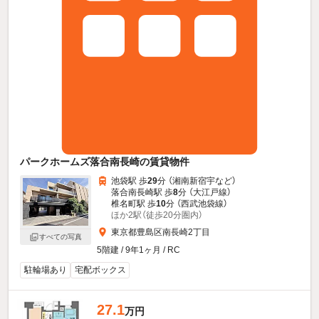
パークホームズ落合南長崎の賃貸物件
池袋駅 歩
29
分 （湘南新宿宇
など
）
落合南長崎駅 歩
8
分 （大江戸線）
椎名町駅 歩
10
分 （西武池袋線）
ほか2駅（徒歩20分圏内）
東京都豊島区南長崎2丁目
すべての写真
5階建 / 9年1ヶ月 / RC
駐輪場あり
宅配ボックス
27.1
万円