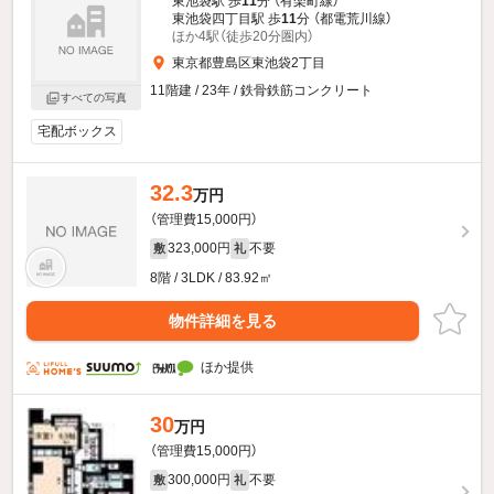
東池袋駅 歩
11
分 （有楽町線）
東池袋四丁目駅 歩
11
分 （都電荒川線）
ほか4駅（徒歩20分圏内）
東京都豊島区東池袋2丁目
11階建 / 23年 / 鉄骨鉄筋コンクリート
すべての写真
宅配ボックス
32.3
万円
（管理費15,000円）
323,000円
不要
敷
礼
8階 / 3LDK / 83.92㎡
物件詳細を見る
ほか提供
30
万円
（管理費15,000円）
300,000円
不要
敷
礼