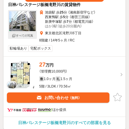
日神パレステージ板橋滝野川の賃貸物件
池袋駅 歩
25
分 （湘南新宿宇
など
）
西巣鴨駅 歩
5
分 （都営三田線）
新庚申塚駅 歩
7
分 （都電荒川線）
ほか3駅（徒歩20分圏内）
東京都北区滝野川6丁目
すべての写真
8階建 / 14年5ヶ月 / RC
駐輪場あり
宅配ボックス
27
万円
（管理費10,000円）
1.0ヶ月
1.5ヶ月
敷
礼
5階 / 3LDK / 70.56㎡
お問い合わせ
（無料）
ほか提供
日神パレステージ板橋滝野川のすべての部屋を見る