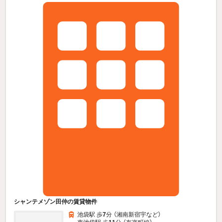
シャンテメゾン田仲の賃貸物件
池袋駅 歩
7
分 （湘南新宿宇
など
）