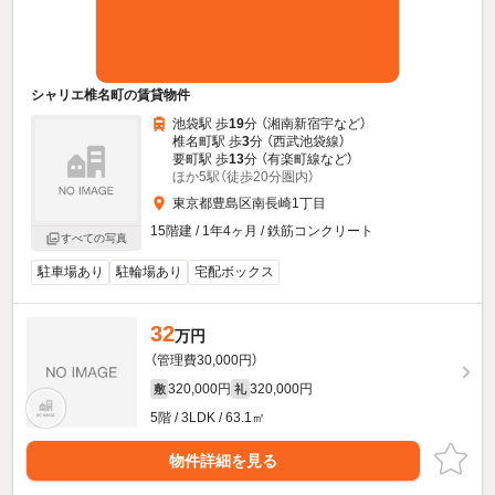
シャリエ椎名町の賃貸物件
池袋駅 歩
19
分 （湘南新宿宇
など
）
椎名町駅 歩
3
分 （西武池袋線）
要町駅 歩
13
分 （有楽町線
など
）
ほか5駅（徒歩20分圏内）
東京都豊島区南長崎1丁目
15階建 / 1年4ヶ月 / 鉄筋コンクリート
すべての写真
駐車場あり
駐輪場あり
宅配ボックス
32
万円
（管理費30,000円）
320,000円
320,000円
敷
礼
5階 / 3LDK / 63.1㎡
物件詳細を見る