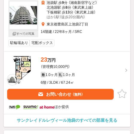
池袋駅 歩
9
分 （湘南新宿宇
など
）
北池袋駅 歩
8
分 （東武東上線）
下板橋駅 歩
13
分 （東武東上線）
ほか1駅（徒歩20分圏内）
東京都豊島区上池袋2丁目
14階建 / 22年8ヶ月 / SRC
すべての写真
駐輪場あり
宅配ボックス
23
万円
（管理費10,000円）
1.0ヶ月
1.0ヶ月
敷
礼
6階 / 3LDK / 67.24㎡
お問い合わせ
（無料）
ほか提供
サンクレイドルレヴィール池袋のすべての部屋を見る