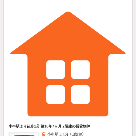
小串駅より徒歩1分 築10年7ヶ月 2階建の賃貸物件
小串駅 歩
1
分 （山陰線）