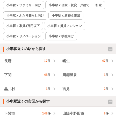
小串駅 x ファミリー向け
小串駅 x 借家・賃貸一戸建て・一軒家
小串駅 x ふたり暮らし向け
小串駅 x 新築＆築浅
小串駅 x 家賃4万円以下
小串駅 x 賃貸マンション
小串駅 x リノベーション
小串駅 x 学生向け
小串駅近くの駅から探す
長府
幡生
17
件
47
件
下関
川棚温泉
48
件
1
件
黒井村
吉見
1
件
2
件
小串駅近くの市区から探す
下関市
山陽小野田市
148
件
8
件