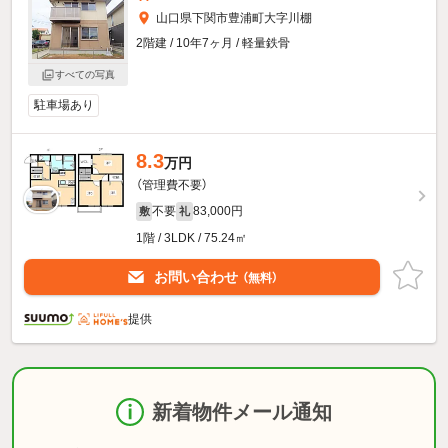
山口県下関市豊浦町大字川棚
2階建 / 10年7ヶ月 / 軽量鉄骨
すべての写真
駐車場あり
8.3
万円
（管理費不要）
不要
83,000円
敷
礼
1階 / 3LDK / 75.24㎡
お問い合わせ
（無料）
提供
新着物件メール通知