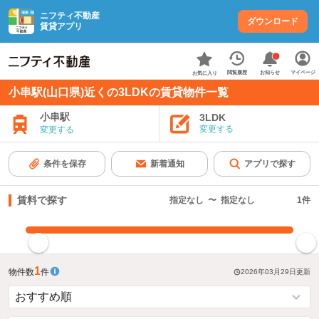
ニフティ不動産
ダウンロード
賃貸アプリ
お知らせ
閲覧履歴
マイページ
お気に入り
小串駅(山口県)近くの3LDKの賃貸物件一覧
小串駅
3LDK
変更する
変更する
条件を保存
新着通知
アプリで探す
賃料で探す
指定なし
〜
指定なし
1
件
指定した賃料で絞り込む
1
物件数
件
2026年03月29日
更新