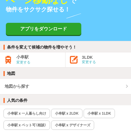
で
物件をサクサク探せる！
アプリをダウンロード
条件を変えて候補の物件を増やそう！
小串駅
3LDK
変更する
変更する
地図
地図から探す
人気の条件
小串駅 x 一人暮らし向け
小串駅 x 2LDK
小串駅 x 1LDK
小串駅 x ペット可（相談）
小串駅 x デザイナーズ