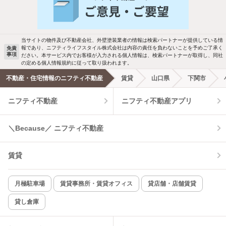
バス・トイレ別
2階以上
駐車場あり
ペット相談
当サイトの物件及び不動産会社、外壁塗装業者の情報は検索パートナーが提供している情
報であり、ニフティライフスタイル株式会社は内容の責任を負わないことを予めご了承く
免責
洗濯機置場あり
独立洗面台
事項
ださい。本サービス内でお客様が入力される個人情報は、検索パートナーが取得し、同社
の定める個人情報規約に従って取り扱われます。
エアコンあり
都市ガス
不動産・住宅情報のニフティ不動産
賃貸
山口県
下関市
ニフティ不動産
ニフティ不動産アプリ
温水洗浄便座
オートロック
コンロ2口以上
追焚き機能
＼Because／ ニフティ不動産
TV付インターホン
角部屋
賃貸
新着のみ
インターネット無料
月極駐車場
賃貸事務所・賃貸オフィス
貸店舗・店舗賃貸
貸し倉庫
該当件数:
物件一覧に反映
1
件