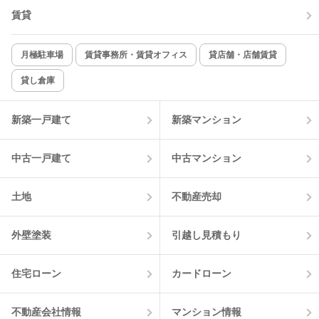
賃貸
TV付インターホン
角部屋
新着のみ
インターネット無料
月極駐車場
賃貸事務所・賃貸オフィス
貸店舗・店舗賃貸
貸し倉庫
該当件数:
物件一覧に反映
1
件
新築一戸建て
新築マンション
中古一戸建て
中古マンション
土地
不動産売却
外壁塗装
引越し見積もり
住宅ローン
カードローン
不動産会社情報
マンション情報