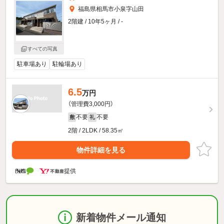
福島県相馬市小泉字山田
2階建 / 10年5ヶ月 / -
すべての写真
駐車場あり
駐輪場あり
6.5
万円
（管理費3,000円）
不要
不要
敷
礼
2階 / 2LDK / 58.35㎡
物件詳細を見る
提供
新着物件メール通知