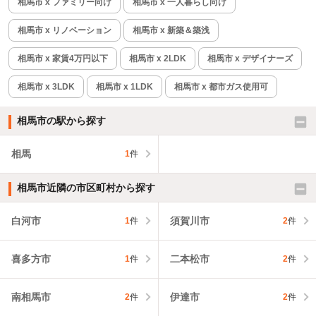
相馬市 x ファミリー向け
相馬市 x 一人暮らし向け
相馬市 x リノベーション
相馬市 x 新築＆築浅
相馬市 x 家賃4万円以下
相馬市 x 2LDK
相馬市 x デザイナーズ
相馬市 x 3LDK
相馬市 x 1LDK
相馬市 x 都市ガス使用可
相馬市の駅から探す
相馬
1
件
相馬市近隣の市区町村から探す
白河市
須賀川市
1
件
2
件
喜多方市
二本松市
1
件
2
件
南相馬市
伊達市
2
件
2
件