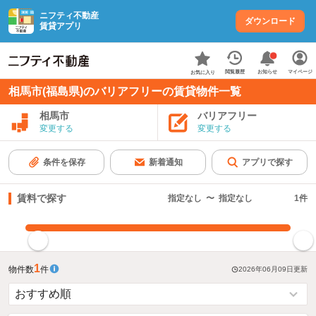
ニフティ不動産
ダウンロード
賃貸アプリ
お知らせ
閲覧履歴
マイページ
お気に入り
相馬市(福島県)のバリアフリーの賃貸物件一覧
相馬市
バリアフリー
変更する
変更する
条件を保存
新着通知
アプリで探す
賃料で探す
指定なし
〜
指定なし
1
件
指定した賃料で絞り込む
1
物件数
件
2026年06月09日
更新