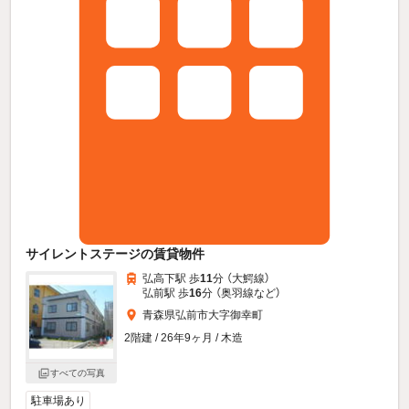
サイレントステージの賃貸物件
弘高下駅 歩
11
分 （大鰐線）
弘前駅 歩
16
分 （奥羽線
など
）
青森県弘前市大字御幸町
2階建 / 26年9ヶ月 / 木造
すべての写真
駐車場あり