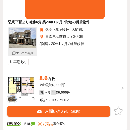
弘高下駅より徒歩6分 築20年1ヶ月 2階建の賃貸物件
弘高下駅 歩
6
分 （大鰐線）
青森県弘前市大字寒沢町
2階建 / 20年1ヶ月 / 軽量鉄骨
すべての写真
駐車場あり
8.6
万円
（管理費4,000円）
不要
86,000円
敷
礼
1階 / 3LDK / 79.0㎡
お問い合わせ
（無料）
ほか提供