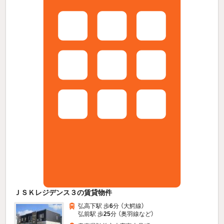
ＪＳＫレジデンス３の賃貸物件
弘高下駅 歩
6
分 （大鰐線）
弘前駅 歩
25
分 （奥羽線
など
）