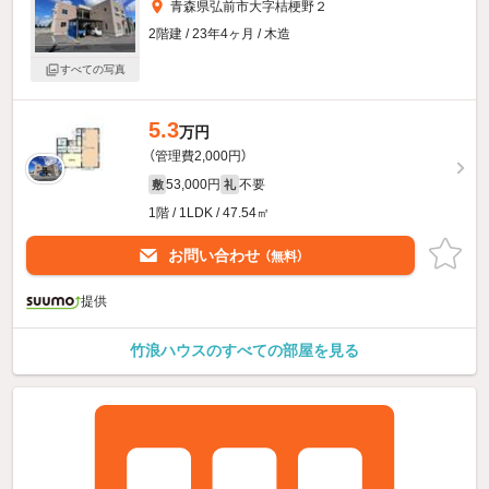
青森県弘前市大字桔梗野２
2階建 / 23年4ヶ月 / 木造
すべての写真
5.3
万円
（管理費2,000円）
53,000円
不要
敷
礼
1階 / 1LDK / 47.54㎡
お問い合わせ
（無料）
提供
竹浪ハウスのすべての部屋を見る