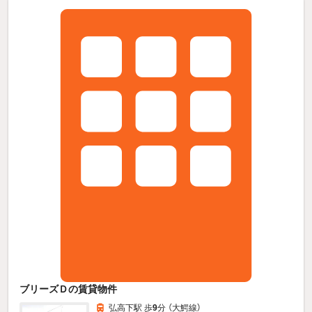
ブリーズＤの賃貸物件
弘高下駅 歩
9
分 （大鰐線）