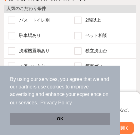
人気のこだわり条件
バス・トイレ別
2階以上
駐車場あり
ペット相談
洗濯機置場あり
独立洗面台
エアコンあり
都市ガス
By using our services, you agree that we and
温水洗浄便座
オートロック
our
partners
use cookies to improve
advertising and enhance your experience on
コンロ2口以上
追焚き機能
アプリに切り替えて、サクサクお部屋探し
our services.
Privacy Policy
会員登録なしですぐ使える。マップ検索やお気に入り保存など、
TV付インターホン
角部屋
アプリ限定の便利な機能が使えます！
OK
新着のみ
インターネット無料
Web版で続行
アプリを開く
駅・沿線を変更
絞り込み条件を変更