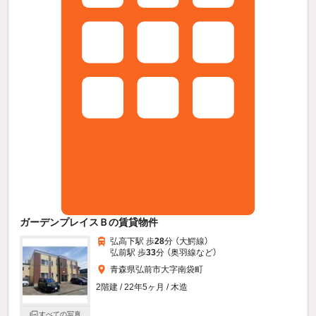
ガーデンプレイスＢの賃貸物件
弘高下駅 歩
28
分 （大鰐線）
弘前駅 歩
33
分 （奥羽線
など
）
青森県弘前市大字南袋町
2階建 / 22年5ヶ月 / 木造
すべての写真