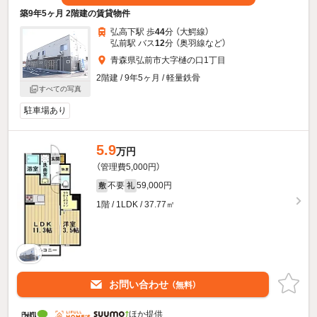
築9年5ヶ月 2階建の賃貸物件
弘高下駅 歩
44
分 （大鰐線）
弘前駅 バス
12
分 （奥羽線
など
）
青森県弘前市大字樋の口1丁目
2階建 / 9年5ヶ月 / 軽量鉄骨
すべての写真
駐車場あり
5.9
万円
（管理費5,000円）
不要
59,000円
敷
礼
1階 / 1LDK / 37.77㎡
お問い合わせ
（無料）
ほか提供