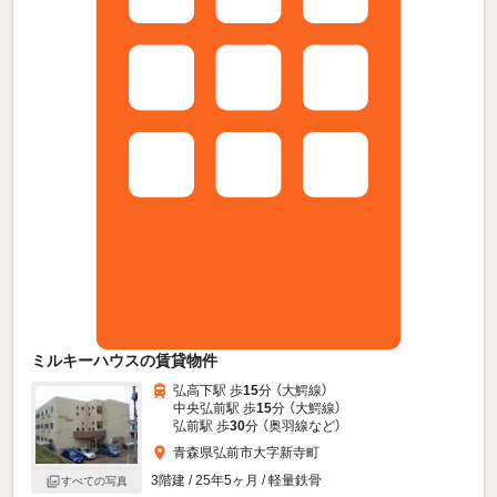
ミルキーハウスの賃貸物件
弘高下駅 歩
15
分 （大鰐線）
中央弘前駅 歩
15
分 （大鰐線）
弘前駅 歩
30
分 （奥羽線
など
）
青森県弘前市大字新寺町
3階建 / 25年5ヶ月 / 軽量鉄骨
すべての写真