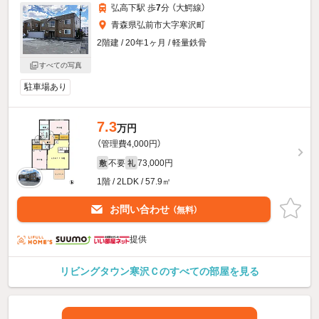
弘高下駅 歩
7
分 （大鰐線）
青森県弘前市大字寒沢町
2階建 / 20年1ヶ月 / 軽量鉄骨
すべての写真
駐車場あり
7.3
万円
（管理費4,000円）
不要
73,000円
敷
礼
1階 / 2LDK / 57.9㎡
お問い合わせ
（無料）
提供
リビングタウン寒沢Ｃのすべての部屋を見る