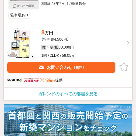
2階建 / 8年7ヶ月 / 軽量鉄骨
すべての写真
駐車場あり
8
万円
（管理費4,500円）
不要
80,000円
敷
礼
1階 / 2LDK / 59.05㎡
お問い合わせ
（無料）
提供
ガレンドのすべての部屋を見る