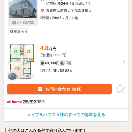
弘前駅 歩
34
分 （奥羽線
など
）
青森県弘前市大字茂森新町１
2階建 / 28年6ヶ月 / 木造
すべての写真
駐車場あり
4.8
万円
（管理費2,000円）
48,000円
不要
敷
礼
1階 / 2LDK / 53.82㎡
お問い合わせ
（無料）
提供
メイプルハウスＡ棟のすべての部屋を見る
他の人はこんな条件で絞り込んでいます！