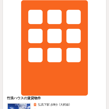
竹浪ハウスの賃貸物件
弘高下駅 歩
9
分 （大鰐線）