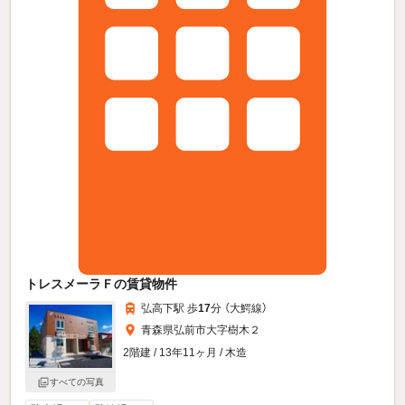
トレスメーラＦの賃貸物件
弘高下駅 歩
17
分 （大鰐線）
青森県弘前市大字樹木２
2階建 / 13年11ヶ月 / 木造
すべての写真