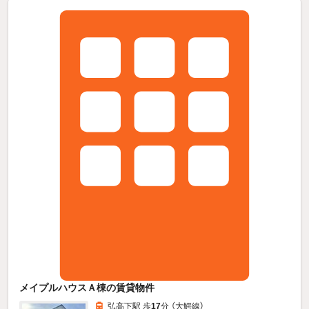
メイプルハウスＡ棟の賃貸物件
弘高下駅 歩
17
分 （大鰐線）