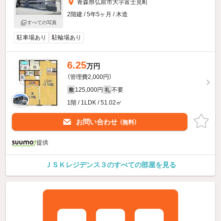
青森県弘前市大字富士見町
2階建 / 5年5ヶ月 / 木造
すべての写真
駐車場あり
駐輪場あり
6.25
万円
（管理費2,000円）
125,000円
不要
敷
礼
1階 / 1LDK / 51.02㎡
お問い合わせ
（無料）
提供
ＪＳＫレジデンス３のすべての部屋を見る