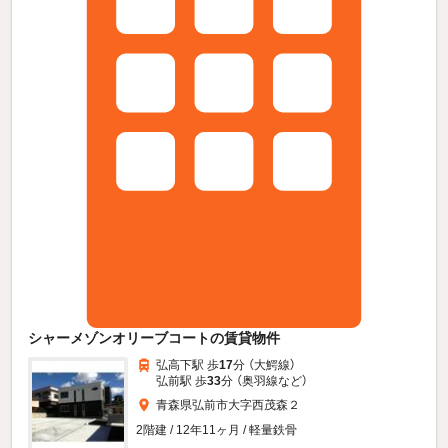
シャーメゾンオリーブコートの賃貸物件
弘高下駅 歩
17
分 （大鰐線）
弘前駅 歩
33
分 （奥羽線
など
）
青森県弘前市大字西茂森２
2階建 / 12年11ヶ月 / 軽量鉄骨