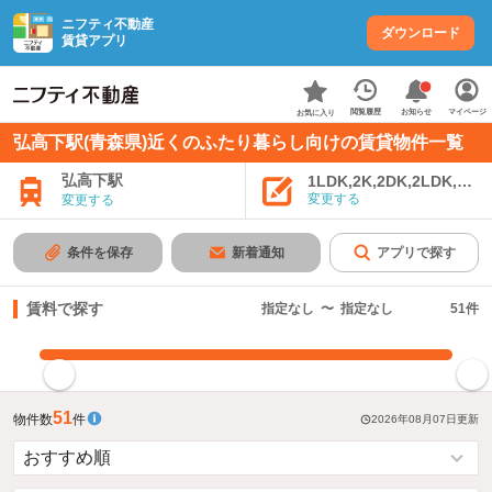
ニフティ不動産
ダウンロード
賃貸アプリ
お知らせ
閲覧履歴
マイページ
お気に入り
弘高下駅(青森県)近くのふたり暮らし向けの賃貸物件一覧
弘高下駅
1LDK,2K,2DK,2LDK,3K,
変更する
変更する
条件を保存
新着通知
アプリで探す
賃料で探す
指定なし
〜
指定なし
51
件
指定した賃料で絞り込む
51
物件数
件
2026年08月07日
更新