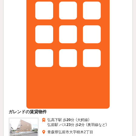
ガレンドの賃貸物件
弘高下駅 歩
20
分 （大鰐線）
弘前駅 バス
23
分 歩
2
分 （奥羽線
など
）
青森県弘前市大字樹木2丁目