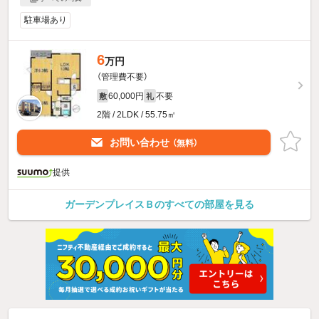
駐車場あり
6
万円
（管理費不要）
60,000円
不要
敷
礼
2階 / 2LDK / 55.75㎡
お問い合わせ
（無料）
提供
ガーデンプレイスＢのすべての部屋を見る