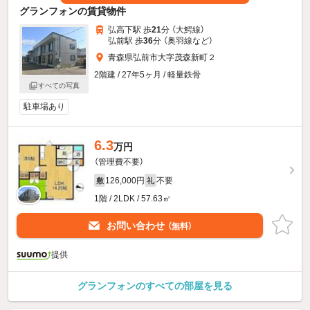
グランフォンの賃貸物件
弘高下駅 歩
21
分 （大鰐線）
弘前駅 歩
36
分 （奥羽線
など
）
青森県弘前市大字茂森新町２
2階建 / 27年5ヶ月 / 軽量鉄骨
すべての写真
駐車場あり
6.3
万円
（管理費不要）
126,000円
不要
敷
礼
1階 / 2LDK / 57.63㎡
お問い合わせ
（無料）
提供
グランフォンのすべての部屋を見る