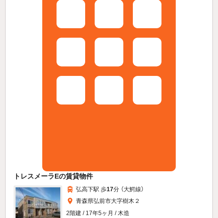
トレスメーラEの賃貸物件
弘高下駅 歩
17
分 （大鰐線）
青森県弘前市大字樹木２
2階建 / 17年5ヶ月 / 木造