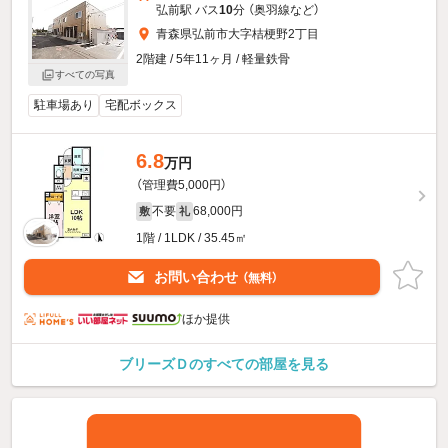
弘前駅 バス
10
分 （奥羽線
など
）
青森県弘前市大字桔梗野2丁目
2階建 / 5年11ヶ月 / 軽量鉄骨
すべての写真
駐車場あり
宅配ボックス
6.8
万円
（管理費5,000円）
不要
68,000円
敷
礼
1階 / 1LDK / 35.45㎡
お問い合わせ
（無料）
ほか提供
ブリーズＤのすべての部屋を見る