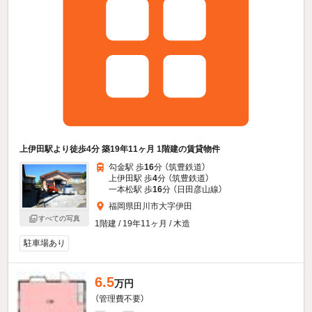
上伊田駅より徒歩4分 築19年11ヶ月 1階建の賃貸物件
勾金駅 歩
16
分 （筑豊鉄道）
上伊田駅 歩
4
分 （筑豊鉄道）
一本松駅 歩
16
分 （日田彦山線）
福岡県田川市大字伊田
すべての写真
1階建 / 19年11ヶ月 / 木造
駐車場あり
6.5
万円
（管理費不要）