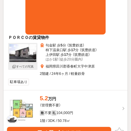
ＰＯＲＣＯの賃貸物件
勾金駅 歩
5
分 （筑豊鉄道）
柿下温泉口駅 歩
17
分 （筑豊鉄道）
上伊田駅 歩
17
分 （筑豊鉄道）
ほか1駅（徒歩20分圏内）
福岡県田川郡香春町大字中津原
すべての写真
2階建 / 24年6ヶ月 / 軽量鉄骨
駐車場あり
5.2
万円
（管理費不要）
不要
104,000円
敷
礼
1階 / 3DK / 50.78㎡