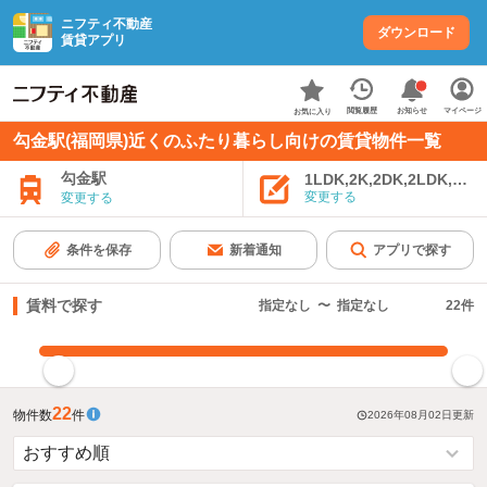
ニフティ不動産
ダウンロード
賃貸アプリ
お知らせ
閲覧履歴
マイページ
お気に入り
勾金駅(福岡県)近くのふたり暮らし向けの賃貸物件一覧
勾金駅
1LDK,2K,2DK,2LDK,3K,
変更する
変更する
条件を保存
新着通知
アプリで探す
賃料で探す
指定なし
〜
指定なし
22
件
指定した賃料で絞り込む
22
物件数
件
2026年08月02日
更新