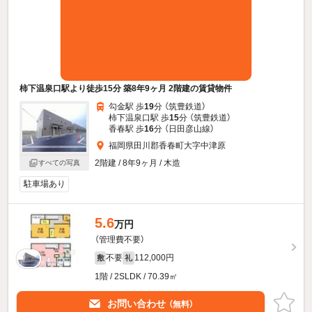
柿下温泉口駅より徒歩15分 築8年9ヶ月 2階建の賃貸物件
勾金駅 歩
19
分 （筑豊鉄道）
柿下温泉口駅 歩
15
分 （筑豊鉄道）
香春駅 歩
16
分 （日田彦山線）
福岡県田川郡香春町大字中津原
2階建 / 8年9ヶ月 / 木造
すべての写真
駐車場あり
5.6
万円
（管理費不要）
不要
112,000円
敷
礼
1階 / 2SLDK / 70.39㎡
お問い合わせ
（無料）