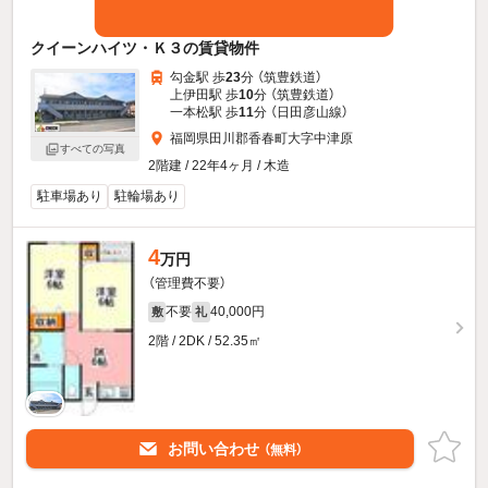
クイーンハイツ・Ｋ３の賃貸物件
勾金駅 歩
23
分 （筑豊鉄道）
上伊田駅 歩
10
分 （筑豊鉄道）
一本松駅 歩
11
分 （日田彦山線）
福岡県田川郡香春町大字中津原
すべての写真
2階建 / 22年4ヶ月 / 木造
駐車場あり
駐輪場あり
4
万円
（管理費不要）
不要
40,000円
敷
礼
2階 / 2DK / 52.35㎡
お問い合わせ
（無料）