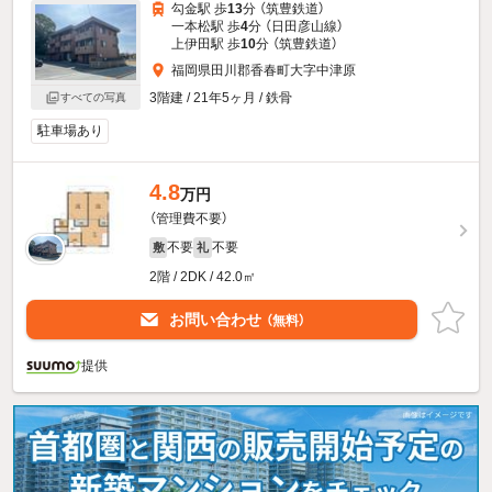
勾金駅 歩
13
分 （筑豊鉄道）
一本松駅 歩
4
分 （日田彦山線）
上伊田駅 歩
10
分 （筑豊鉄道）
福岡県田川郡香春町大字中津原
3階建 / 21年5ヶ月 / 鉄骨
すべての写真
駐車場あり
4.8
万円
（管理費不要）
不要
不要
敷
礼
2階 / 2DK / 42.0㎡
お問い合わせ
（無料）
提供