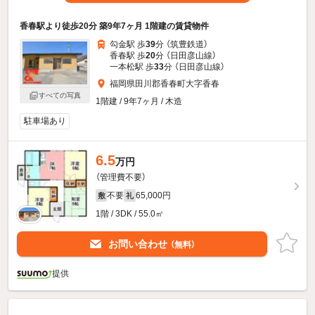
香春駅より徒歩20分 築9年7ヶ月 1階建の賃貸物件
勾金駅 歩
39
分 （筑豊鉄道）
香春駅 歩
20
分 （日田彦山線）
一本松駅 歩
33
分 （日田彦山線）
福岡県田川郡香春町大字香春
すべての写真
1階建 / 9年7ヶ月 / 木造
駐車場あり
6.5
万円
（管理費不要）
不要
65,000円
敷
礼
1階 / 3DK / 55.0㎡
お問い合わせ
（無料）
提供