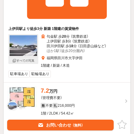
上伊田駅より徒歩3分 新築 1階建の賃貸物件
勾金駅 歩
20
分 （筑豊鉄道）
上伊田駅 歩
3
分 （筑豊鉄道）
田川伊田駅 歩
18
分 （日田彦山線
など
）
ほか1駅（徒歩20分圏内）
福岡県田川市大字伊田
すべての写真
1階建 / 新築 / 木造
駐車場あり
駐輪場あり
7.2
万円
（管理費不要）
不要
216,000円
敷
礼
1階 / 2LDK / 54.42㎡
お問い合わせ
（無料）