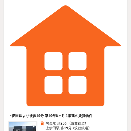
上伊田駅より徒歩19分 築10年6ヶ月 1階建の賃貸物件
勾金駅 歩
25
分 （筑豊鉄道）
上伊田駅 歩
19
分 （筑豊鉄道）