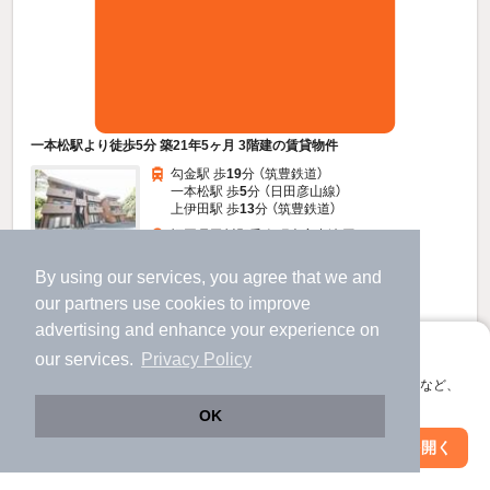
一本松駅より徒歩5分 築21年5ヶ月 3階建の賃貸物件
勾金駅 歩
19
分 （筑豊鉄道）
一本松駅 歩
5
分 （日田彦山線）
上伊田駅 歩
13
分 （筑豊鉄道）
福岡県田川郡香春町大字中津原
すべての写真
3階建 / 21年5ヶ月 / 鉄骨
By using our services, you agree that we and
駐車場あり
our
partners
use cookies to improve
advertising and enhance your experience on
4.8
アプリに切り替えて、サクサクお部屋探し
万円
our services.
Privacy Policy
（管理費不要）
会員登録なしですぐ使える。マップ検索やお気に入り保存など、
アプリ限定の便利な機能が使えます！
不要
48,000円
敷
礼
OK
2階 / 2DK / 46.0㎡
Web版で続行
アプリを開く
駅・沿線を変更
絞り込み条件を変更
お問い合わせ
（無料）