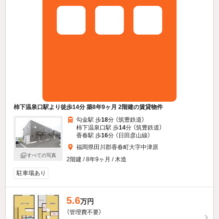
柿下温泉口駅より徒歩14分 築8年9ヶ月 2階建の賃貸物件
勾金駅 歩
18
分 （筑豊鉄道）
柿下温泉口駅 歩
14
分 （筑豊鉄道）
香春駅 歩
16
分 （日田彦山線）
福岡県田川郡香春町大字中津原
すべての写真
2階建 / 8年9ヶ月 / 木造
駐車場あり
5.6
万円
（管理費不要）