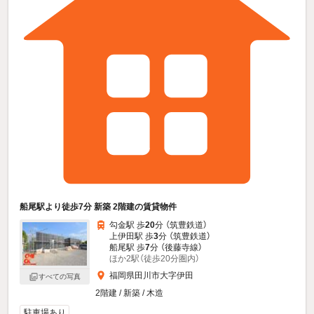
船尾駅より徒歩7分 新築 2階建の賃貸物件
勾金駅 歩
20
分 （筑豊鉄道）
上伊田駅 歩
3
分 （筑豊鉄道）
船尾駅 歩
7
分 （後藤寺線）
ほか2駅（徒歩20分圏内）
福岡県田川市大字伊田
すべての写真
2階建 / 新築 / 木造
駐車場あり