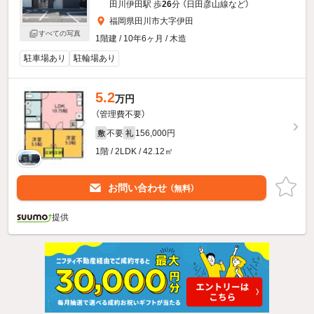
田川伊田駅 歩
26
分 （日田彦山線
など
）
福岡県田川市大字伊田
すべての写真
1階建 / 10年6ヶ月 / 木造
駐車場あり
駐輪場あり
5.2
万円
（管理費不要）
不要
156,000円
敷
礼
1階 / 2LDK / 42.12㎡
お問い合わせ
（無料）
提供