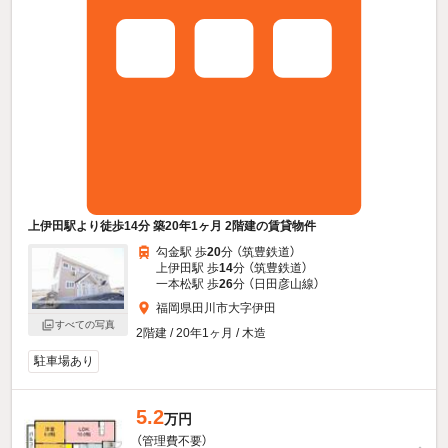
上伊田駅より徒歩14分 築20年1ヶ月 2階建の賃貸物件
勾金駅 歩
20
分 （筑豊鉄道）
上伊田駅 歩
14
分 （筑豊鉄道）
一本松駅 歩
26
分 （日田彦山線）
福岡県田川市大字伊田
すべての写真
2階建 / 20年1ヶ月 / 木造
駐車場あり
5.2
万円
（管理費不要）