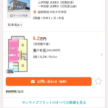
上伊田駅 歩
12
分 （筑豊鉄道）
一本松駅 歩
20
分 （日田彦山線）
福岡県田川市大字伊田
すべての写真
2階建 / 20年1ヶ月 / 木造
駐車場あり
5.2
万円
（管理費不要）
不要
104,000円
敷
礼
2階 / 2LDK / 54.0㎡
お問い合わせ
（無料）
提供
サンライズフラットのすべての部屋を見る