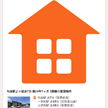
勾金駅より徒歩7分 築14年7ヶ月 1階建の賃貸物件
勾金駅 歩
7
分 （筑豊鉄道）
一本松駅 歩
10
分 （日田彦山線）
上伊田駅 歩
18
分 （筑豊鉄道）