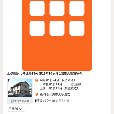
上伊田駅より徒歩13分 築19年10ヶ月 1階建の賃貸物件
勾金駅 歩
24
分 （筑豊鉄道）
一本松駅 歩
11
分 （日田彦山線）
上伊田駅 歩
13
分 （筑豊鉄道）
福岡県田川市大字夏吉
1階建 / 19年10ヶ月 / 木造
すべての写真
駐車場あり