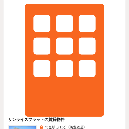
サンライズフラットの賃貸物件
勾金駅 歩
15
分 （筑豊鉄道）