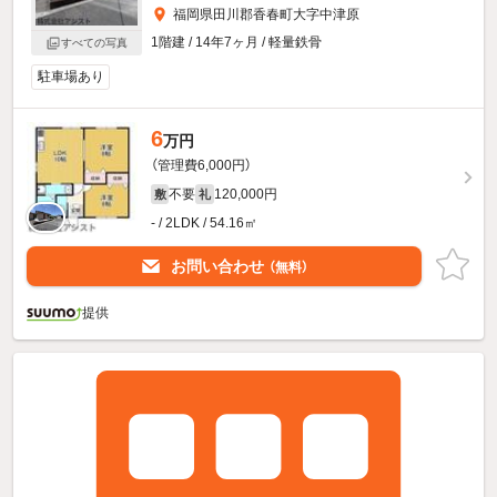
福岡県田川郡香春町大字中津原
1階建 / 14年7ヶ月 / 軽量鉄骨
すべての写真
駐車場あり
6
万円
（管理費6,000円）
不要
120,000円
敷
礼
- / 2LDK / 54.16㎡
お問い合わせ
（無料）
提供