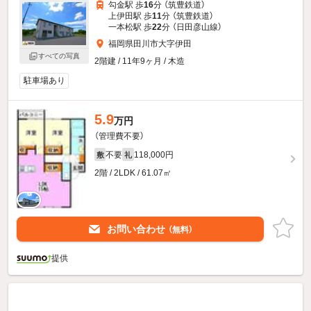
勾金駅 歩
16
分 （筑豊鉄道）
上伊田駅 歩
11
分 （筑豊鉄道）
一本松駅 歩
22
分 （日田彦山線）
福岡県田川市大字伊田
すべての写真
2階建 / 11年9ヶ月 / 木造
駐車場あり
5.9
万円
（管理費不要）
不要
118,000円
敷
礼
2階 / 2LDK / 61.07㎡
お問い合わせ
（無料）
提供