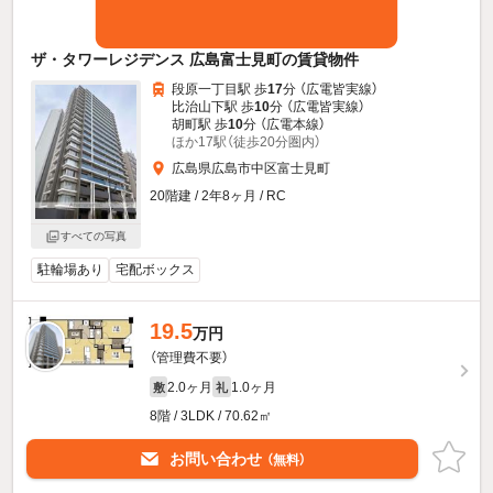
ザ・タワーレジデンス 広島富士見町の賃貸物件
段原一丁目駅 歩
17
分 （広電皆実線）
比治山下駅 歩
10
分 （広電皆実線）
胡町駅 歩
10
分 （広電本線）
ほか17駅（徒歩20分圏内）
広島県広島市中区富士見町
20階建 / 2年8ヶ月 / RC
すべての写真
駐輪場あり
宅配ボックス
19.5
万円
（管理費不要）
2.0ヶ月
1.0ヶ月
敷
礼
8階 / 3LDK / 70.62㎡
お問い合わせ
（無料）