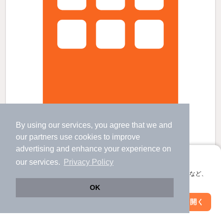
リオプラザ上幟の賃貸物件
By using our services, you agree that we and
段原一丁目駅 歩
17
分 （広電皆実線）
our
partners
use cookies to improve
広島駅 歩
6
分 （山陽新幹線
など
）
advertising and enhance your experience on
広島駅駅 歩
6
分 （広電本線）
ほか12駅（徒歩20分圏内）
アプリに切り替えて、サクサクお部屋探し
our services.
Privacy Policy
広島県広島市中区上幟町7-17
会員登録なしですぐ使える。マップ検索やお気に入り保存など、
アプリ限定の便利な機能が使えます！
10階建 / 28年1ヶ月 / RC
OK
Web版で続行
アプリを開く
すべての写真
駅・沿線を変更
絞り込み条件を変更
駐車場あり
駐輪場あり