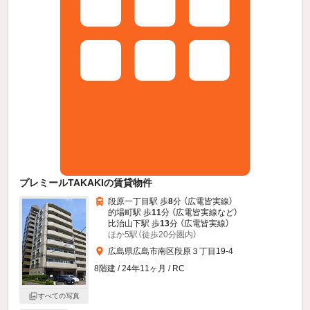
プレミールTAKAKIの賃貸物件
段原一丁目駅 歩
8
分 （広電皆実線）
的場町駅 歩
11
分 （広電皆実線
など
）
比治山下駅 歩
13
分 （広電皆実線）
ほか5駅（徒歩20分圏内）
広島県広島市南区段原３丁目19-4
8階建 / 24年11ヶ月 / RC
すべての写真