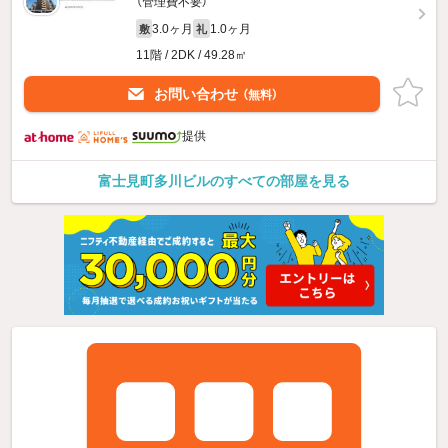
（管理費不要）
3.0ヶ月
1.0ヶ月
敷
礼
11階 / 2DK / 49.28㎡
お問い合わせ
（無料）
提供
富士見町多川ビルのすべての部屋を見る