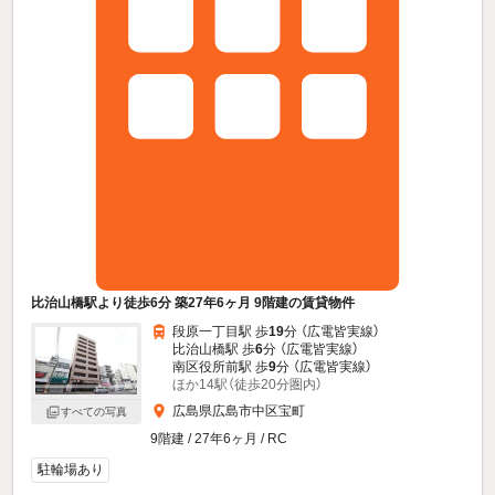
比治山橋駅より徒歩6分 築27年6ヶ月 9階建の賃貸物件
段原一丁目駅 歩
19
分 （広電皆実線）
比治山橋駅 歩
6
分 （広電皆実線）
南区役所前駅 歩
9
分 （広電皆実線）
ほか14駅（徒歩20分圏内）
広島県広島市中区宝町
すべての写真
9階建 / 27年6ヶ月 / RC
駐輪場あり