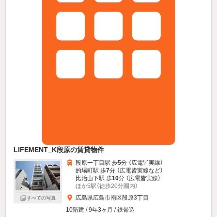
LIFEMENT_K段原の賃貸物件
段原一丁目駅 歩
5
分 （広電皆実線）
的場町駅 歩
7
分 （広電皆実線
など
）
比治山下駅 歩
10
分 （広電皆実線）
ほか5駅（徒歩20分圏内）
広島県広島市南区段原3丁目
すべての写真
10階建 / 9年3ヶ月 / 鉄骨造