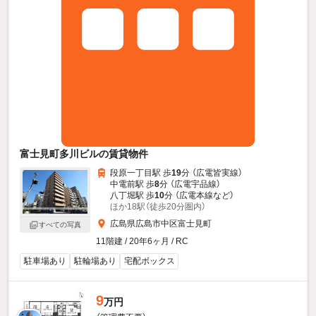
富士見町多川ビルの賃貸物件
段原一丁目駅 歩
19
分 （広電皆実線）
中電前駅 歩
8
分 （広電宇品線）
八丁堀駅 歩
10
分 （広電本線
など
）
ほか18駅（徒歩20分圏内）
広島県広島市中区富士見町
すべての写真
11階建 / 20年6ヶ月 / RC
駐車場あり
駐輪場あり
宅配ボックス
9
万円