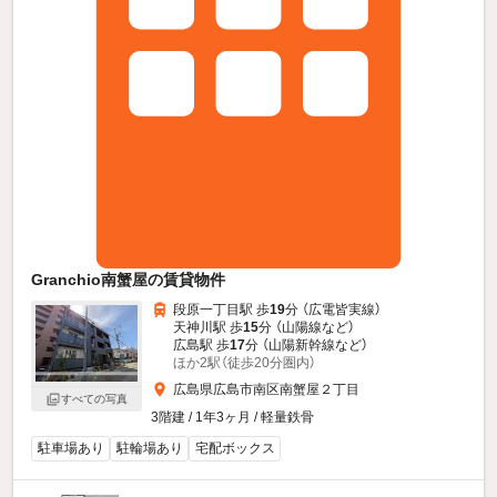
Granchio南蟹屋の賃貸物件
段原一丁目駅 歩
19
分 （広電皆実線）
天神川駅 歩
15
分 （山陽線
など
）
広島駅 歩
17
分 （山陽新幹線
など
）
ほか2駅（徒歩20分圏内）
広島県広島市南区南蟹屋２丁目
すべての写真
3階建 / 1年3ヶ月 / 軽量鉄骨
駐車場あり
駐輪場あり
宅配ボックス