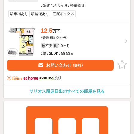
3階建 / 6年8ヶ月 / 軽量鉄骨
駐車場あり
駐輪場あり
宅配ボックス
12.5
万円
（管理費5,000円）
不要
1.0ヶ月
敷
礼
1階 / 2LDK / 58.53㎡
お問い合わせ
（無料）
提供
サリオス段原日出のすべての部屋を見る