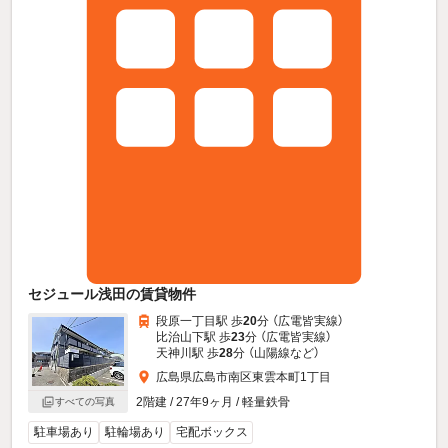
セジュール浅田の賃貸物件
段原一丁目駅 歩
20
分 （広電皆実線）
比治山下駅 歩
23
分 （広電皆実線）
天神川駅 歩
28
分 （山陽線
など
）
広島県広島市南区東雲本町1丁目
2階建 / 27年9ヶ月 / 軽量鉄骨
すべての写真
駐車場あり
駐輪場あり
宅配ボックス