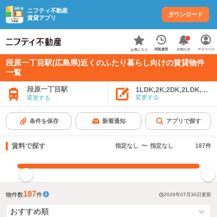
ニフティ不動産
ダウンロード
賃貸アプリ
お知らせ
閲覧履歴
マイページ
お気に入り
段原一丁目駅(広島県)近くのふたり暮らし向けの賃貸物件
一覧
段原一丁目駅
1LDK,2K,2DK,2LDK,3K,
変更する
変更する
条件を保存
新着通知
アプリで探す
賃料で探す
指定なし
〜
指定なし
187
件
指定した賃料で絞り込む
187
物件数
件
2026年07月30日
更新