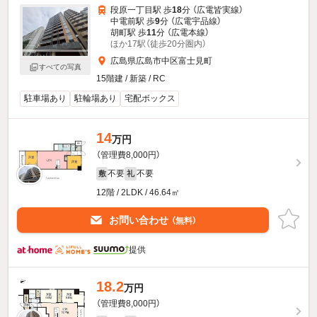
段原一丁目駅 歩
18
分 （広電皆実線）
中電前駅 歩
9
分 （広電宇品線）
胡町駅 歩
11
分 （広電本線）
ほか17駅（徒歩20分圏内）
広島県広島市中区富士見町
すべての写真
15階建 / 新築 / RC
駐車場あり
駐輪場あり
宅配ボックス
14
万円
（管理費8,000円）
不要
不要
敷
礼
12階 / 2LDK / 46.64㎡
お問い合わせ
（無料）
提供
18.2
万円
（管理費8,000円）