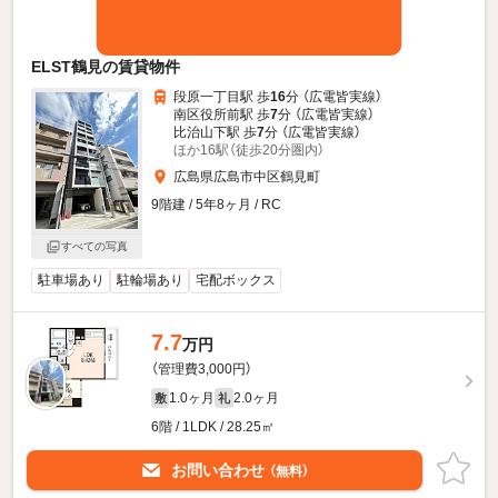
ELST鶴見の賃貸物件
段原一丁目駅 歩
16
分 （広電皆実線）
南区役所前駅 歩
7
分 （広電皆実線）
比治山下駅 歩
7
分 （広電皆実線）
ほか16駅（徒歩20分圏内）
広島県広島市中区鶴見町
9階建 / 5年8ヶ月 / RC
すべての写真
駐車場あり
駐輪場あり
宅配ボックス
7.7
万円
（管理費3,000円）
1.0ヶ月
2.0ヶ月
敷
礼
6階 / 1LDK / 28.25㎡
お問い合わせ
（無料）