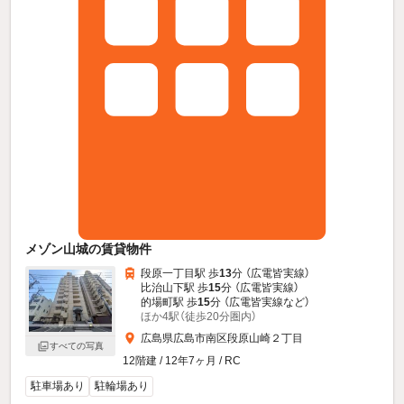
メゾン山城の賃貸物件
段原一丁目駅 歩
13
分 （広電皆実線）
比治山下駅 歩
15
分 （広電皆実線）
的場町駅 歩
15
分 （広電皆実線
など
）
ほか4駅（徒歩20分圏内）
広島県広島市南区段原山崎２丁目
すべての写真
12階建 / 12年7ヶ月 / RC
駐車場あり
駐輪場あり