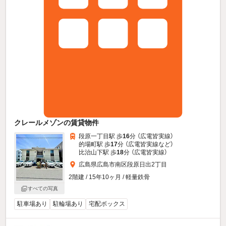
クレールメゾンの賃貸物件
段原一丁目駅 歩
16
分 （広電皆実線）
的場町駅 歩
17
分 （広電皆実線
など
）
比治山下駅 歩
18
分 （広電皆実線）
広島県広島市南区段原日出2丁目
2階建 / 15年10ヶ月 / 軽量鉄骨
すべての写真
駐車場あり
駐輪場あり
宅配ボックス