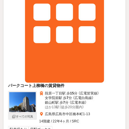
パークコート上柳橋の賃貸物件
段原一丁目駅 歩
15
分 （広電皆実線）
女学院前駅 歩
7
分 （広電白島線）
銀山町駅 歩
7
分 （広電本線）
ほか13駅（徒歩20分圏内）
広島県広島市中区橋本町1-13
すべての写真
14階建 / 22年4ヶ月 / SRC