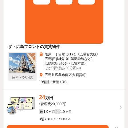
ザ・広島フロントの賃貸物件
段原一丁目駅 歩
17
分 （広電皆実線）
広島駅 歩
4
分 （山陽新幹線
など
）
広島駅駅 歩
6
分 （広電本線）
ほか9駅（徒歩20分圏内）
広島県広島市南区大須賀町
すべての写真
19階建 / 新築 / RC
24
万円
（管理費20,000円）
1.0ヶ月
1.0ヶ月
敷
礼
3階 / 3LDK / 71.83㎡