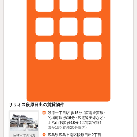
サリオス段原日出の賃貸物件
段原一丁目駅 歩
15
分 （広電皆実線）
的場町駅 歩
16
分 （広電皆実線
など
）
比治山下駅 歩
18
分 （広電皆実線）
ほか1駅（徒歩20分圏内）
広島県広島市南区段原日出2丁目
すべての写真