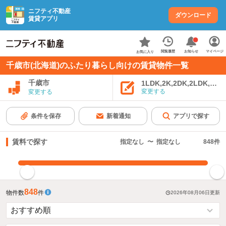
ニフティ不動産
ダウンロード
賃貸アプリ
お知らせ
閲覧履歴
マイページ
お気に入り
千歳市(北海道)のふたり暮らし向けの賃貸物件一覧
千歳市
1LDK,2K,2DK,2LDK,3K,
変更する
変更する
条件を保存
新着通知
アプリで探す
賃料で探す
指定なし
〜
指定なし
848
件
指定した賃料で絞り込む
848
物件数
件
2026年08月06日
更新