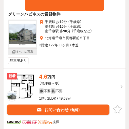
グリーンハピネスの賃貸物件
千歳駅 歩
10
分 （千歳線）
長都駅 歩
10
分 （千歳線）
南千歳駅 歩
90
分 （千歳線
など
）
北海道千歳市長都駅前５丁目
2階建 / 22年11ヶ月 / 木造
すべての写真
駐車場あり
4.6
新着
万円
（管理費不要）
不要
不要
敷
礼
1階 / 2LDK / 49.68㎡
お問い合わせ
（無料）
提供