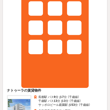
ナトゥーラの賃貸物件
長都駅 バス
9
分 歩
7
分 （千歳線）
千歳駅 バス
13
分 歩
3
分 （千歳線）
サッポロビール庭園駅 歩
53
分 （千歳線）