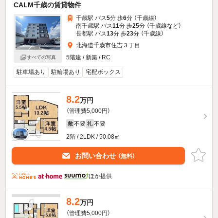
CALM千歳の賃貸物件
千歳駅 バス
5
分 歩
6
分 （千歳線）
南千歳駅 バス
11
分 歩
25
分 （千歳線
など
）
長都駅 バス
13
分 歩
23
分 （千歳線）
北海道千歳市住吉３丁目
5階建 / 新築 / RC
すべての写真
駐車場あり
駐輪場あり
宅配ボックス
8.2
万円
（管理費5,000円）
不要
不要
敷
礼
2階 / 2LDK / 50.08㎡
お問い合わせ
（無料）
ほか提供
8.2
万円
（管理費5,000円）