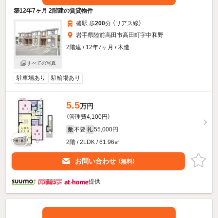
築12年7ヶ月 2階建の賃貸物件
盛駅 歩
200
分 （リアス線）
岩手県陸前高田市高田町字中和野
2階建 / 12年7ヶ月 / 木造
すべての写真
駐車場あり
駐輪場あり
5.5
万円
（管理費4,100円）
不要
55,000円
敷
礼
2階 / 2LDK / 61.96㎡
お問い合わせ
（無料）
提供