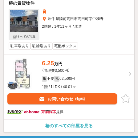
椿の賃貸物件
岩手県陸前高田市高田町字中和野
2階建 / 1年11ヶ月 / 木造
すべての写真
駐車場あり
駐輪場あり
宅配ボックス
6.25
万円
（管理費3,500円）
不要
62,500円
敷
礼
1階 / 1LDK / 40.01㎡
お問い合わせ
（無料）
提供
椿のすべての部屋を見る