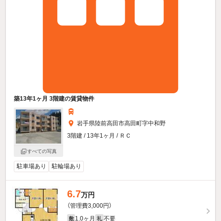
築13年1ヶ月 3階建の賃貸物件
岩手県陸前高田市高田町字中和野
3階建 / 13年1ヶ月 / ＲＣ
すべての写真
駐車場あり
駐輪場あり
6.7
万円
（管理費3,000円）
1.0ヶ月
不要
敷
礼