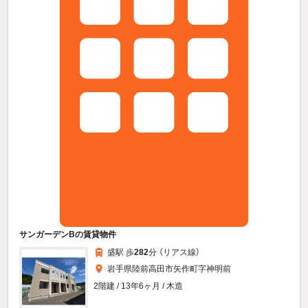
サンガーデンBの賃貸物件
盛駅 歩
282
分 （リアス線）
岩手県陸前高田市矢作町字神明前
2階建 / 13年6ヶ月 / 木造