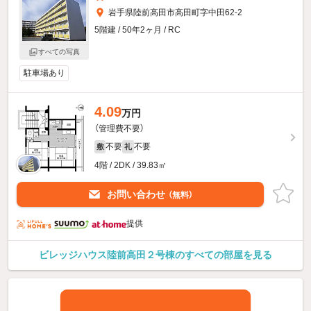
岩手県陸前高田市高田町字中田62-2
5階建 / 50年2ヶ月 / RC
すべての写真
駐車場あり
4.09
万円
（管理費不要）
不要
不要
敷
礼
4階 / 2DK / 39.83㎡
お問い合わせ
（無料）
提供
ビレッジハウス陸前高田２号棟のすべての部屋を見る