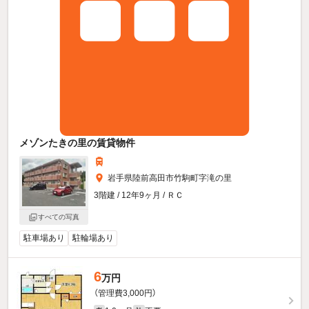
メゾンたきの里の賃貸物件
岩手県陸前高田市竹駒町字滝の里
3階建 / 12年9ヶ月 / ＲＣ
すべての写真
駐車場あり
駐輪場あり
6
万円
（管理費3,000円）