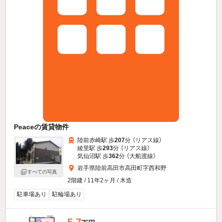
Peaceの賃貸物件
陸前赤崎駅 歩
207
分 （リアス線）
綾里駅 歩
293
分 （リアス線）
気仙沼駅 歩
362
分 （大船渡線）
岩手県陸前高田市高田町字西和野
すべての写真
2階建 / 11年2ヶ月 / 木造
駐車場あり
駐輪場あり