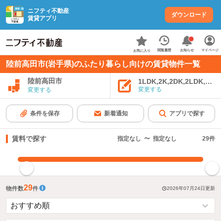
ニフティ不動産
ダウンロード
賃貸アプリ
お知らせ
閲覧履歴
マイページ
お気に入り
陸前高田市(岩手県)のふたり暮らし向けの賃貸物件一覧
陸前高田市
1LDK,2K,2DK,2LDK,3K,
変更する
変更する
条件を保存
新着通知
アプリで探す
賃料で探す
指定なし
〜
指定なし
29
件
指定した賃料で絞り込む
29
物件数
件
2026年07月24日
更新