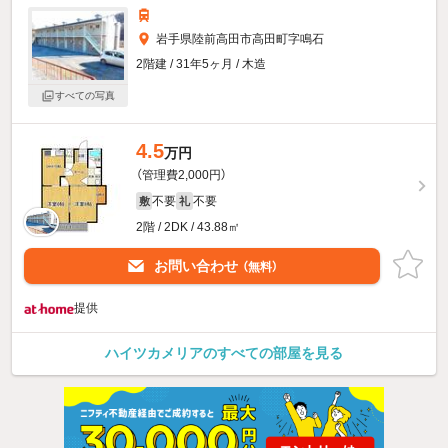
岩手県陸前高田市高田町字鳴石
2階建 / 31年5ヶ月 / 木造
すべての写真
4.5
万円
（管理費2,000円）
不要
不要
敷
礼
2階 / 2DK / 43.88㎡
お問い合わせ
（無料）
提供
ハイツカメリアのすべての部屋を見る