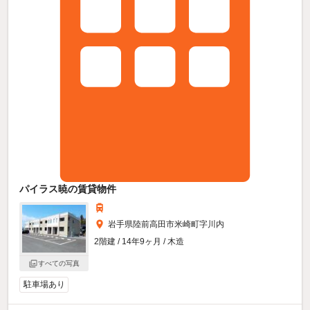
パイラス暁の賃貸物件
岩手県陸前高田市米崎町字川内
2階建 / 14年9ヶ月 / 木造
すべての写真
駐車場あり