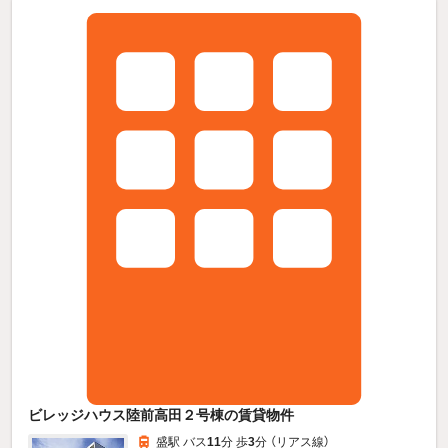
ビレッジハウス陸前高田２号棟の賃貸物件
盛駅 バス
11
分 歩
3
分 （リアス線）