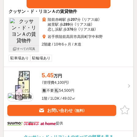
クッサン・ド・リヨンＡの賃貸物件
陸前赤崎駅 歩
207
分 （リアス線）
綾里駅 歩
289
分 （リアス線）
恋し浜駅 歩
376
分 （リアス線）
岩手県陸前高田市高田町字中和野
2階建 / 10年6ヶ月 / 木造
すべての写真
駐車場あり
駐輪場あり
5.45
万円
（管理費4,100円）
不要
54,500円
敷
礼
1階 / 1LDK / 49.02㎡
お問い合わせ
（無料）
提供