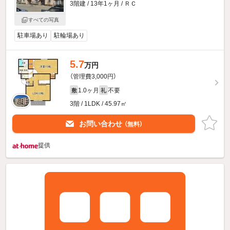
3階建 / 13年1ヶ月 / ＲＣ
すべての写真
駐車場あり
駐輪場あり
5.7
万円
（管理費3,000円）
1.0ヶ月
不要
敷
礼
3階 / 1LDK / 45.97㎡
お問い合わせ
（無料）
提供