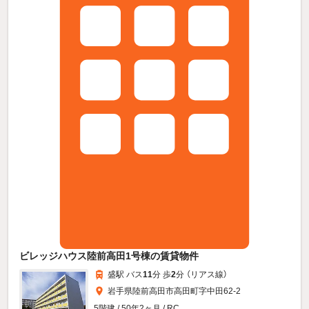
ビレッジハウス陸前高田1号棟の賃貸物件
盛駅 バス
11
分 歩
2
分 （リアス線）
岩手県陸前高田市高田町字中田62-2
5階建 / 50年2ヶ月 / RC