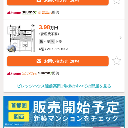
お問い合わせ
（無料）
提供
3.98
万円
（管理費不要）
不要
不要
敷
礼
4階 / 2DK / 39.83㎡
お問い合わせ
（無料）
提供
ビレッジハウス陸前高田1号棟のすべての部屋を見る