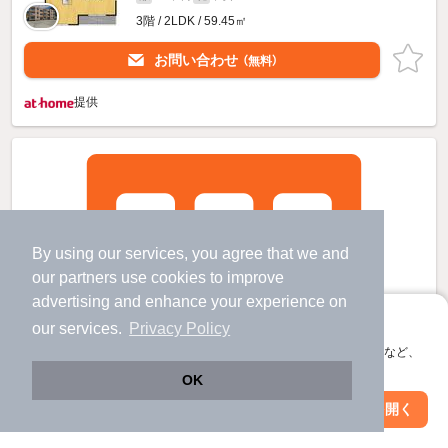
3階 / 2LDK / 59.45㎡
お問い合わせ
（無料）
提供
By using our services, you agree that we and
our
partners
use cookies to improve
advertising and enhance your experience on
アプリに切り替えて、サクサクお部屋探し
our services.
Privacy Policy
会員登録なしですぐ使える。マップ検索やお気に入り保存など、
アプリ限定の便利な機能が使えます！
OK
Web版で続行
アプリを開く
市区町村を変更
絞り込み条件を変更