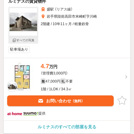
ルミナスの賃貸物件
盛駅 （リアス線）
岩手県陸前高田市米崎町字川崎
2階建 / 10年11ヶ月 / 軽量鉄骨
すべての写真
駐車場あり
4.7
万円
（管理費3,000円）
47,000円
不要
敷
礼
1階 / 1LDK / 34.3㎡
お問い合わせ
（無料）
提供
ルミナスのすべての部屋を見る