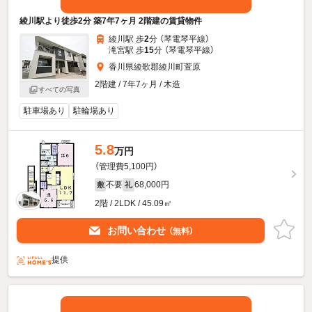
綾川駅より徒歩2分 築7年7ヶ月 2階建の賃貸物件
綾川駅 歩
2
分 （琴電琴平線）
滝宮駅 歩
15
分 （琴電琴平線）
香川県綾歌郡綾川町萱原
2階建 / 7年7ヶ月 / 木造
すべての写真
駐車場あり
駐輪場あり
5.8
万円
（管理費5,100円）
不要
68,000円
敷
礼
2階 / 2LDK / 45.09㎡
お問い合わせ
（無料）
提供