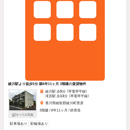
綾川駅より徒歩5分 築8年11ヶ月 3階建の賃貸物件
綾川駅 歩
5
分 （琴電琴平線）
滝宮駅 歩
13
分 （琴電琴平線）
香川県綾歌郡綾川町萱原
3階建 / 8年11ヶ月 / 鉄骨造
すべての写真
駐車場あり
駐輪場あり