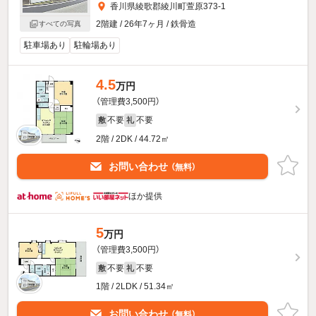
香川県綾歌郡綾川町萱原373-1
2階建 / 26年7ヶ月 / 鉄骨造
すべての写真
駐車場あり
駐輪場あり
4.5
万円
（管理費3,500円）
不要
不要
敷
礼
2階 / 2DK / 44.72㎡
お問い合わせ
（無料）
ほか提供
5
万円
（管理費3,500円）
不要
不要
敷
礼
1階 / 2LDK / 51.34㎡
お問い合わせ
（無料）