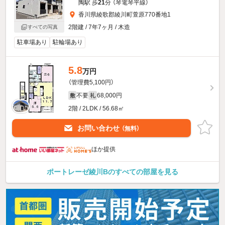
陶駅 歩
21
分 （琴電琴平線）
香川県綾歌郡綾川町萱原770番地1
2階建 / 7年7ヶ月 / 木造
すべての写真
駐車場あり
駐輪場あり
5.8
万円
（管理費5,100円）
不要
68,000円
敷
礼
2階 / 2LDK / 56.68㎡
お問い合わせ
（無料）
ほか提供
ポートレーゼ綾川Bのすべての部屋を見る