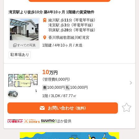
滝宮駅より徒歩10分 築4年10ヶ月 1階建の賃貸物件
綾川駅 歩
11
分 （琴電琴平線）
滝宮駅 歩
3
分 （琴電琴平線）
羽床駅 歩
28
分 （琴電琴平線）
香川県綾歌郡綾川町滝宮
1階建 / 4年10ヶ月 / 木造
すべての写真
駐車場あり
10
万円
（管理費8,000円）
100,000円
100,000円
敷
礼
1階 / 3LDK / 87.77㎡
お問い合わせ
（無料）
ほか提供