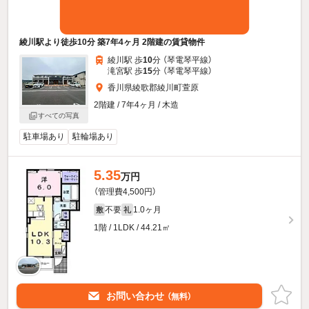
綾川駅より徒歩10分 築7年4ヶ月 2階建の賃貸物件
綾川駅 歩
10
分 （琴電琴平線）
滝宮駅 歩
15
分 （琴電琴平線）
香川県綾歌郡綾川町萱原
2階建 / 7年4ヶ月 / 木造
すべての写真
駐車場あり
駐輪場あり
5.35
万円
（管理費4,500円）
不要
1.0ヶ月
敷
礼
1階 / 1LDK / 44.21㎡
お問い合わせ
（無料）