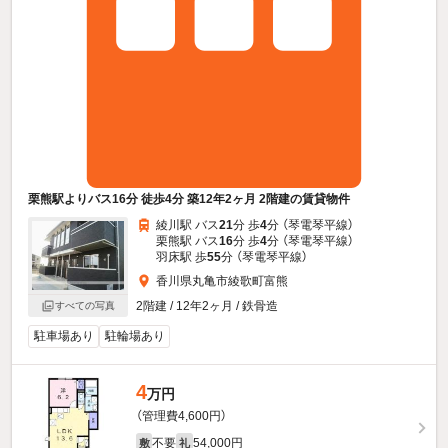
栗熊駅よりバス16分 徒歩4分 築12年2ヶ月 2階建の賃貸物件
綾川駅 バス
21
分 歩
4
分 （琴電琴平線）
栗熊駅 バス
16
分 歩
4
分 （琴電琴平線）
羽床駅 歩
55
分 （琴電琴平線）
香川県丸亀市綾歌町富熊
2階建 / 12年2ヶ月 / 鉄骨造
すべての写真
駐車場あり
駐輪場あり
4
万円
（管理費4,600円）
不要
54,000円
敷
礼