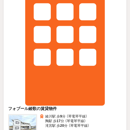
フォブール綾歌の賃貸物件
綾川駅 歩
9
分 （琴電琴平線）
陶駅 歩
17
分 （琴電琴平線）
滝宮駅 歩
20
分 （琴電琴平線）