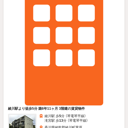
綾川駅より徒歩5分 築8年11ヶ月 3階建の賃貸物件
綾川駅 歩
5
分 （琴電琴平線）
滝宮駅 歩
13
分 （琴電琴平線）
香川県綾歌郡綾川町萱原