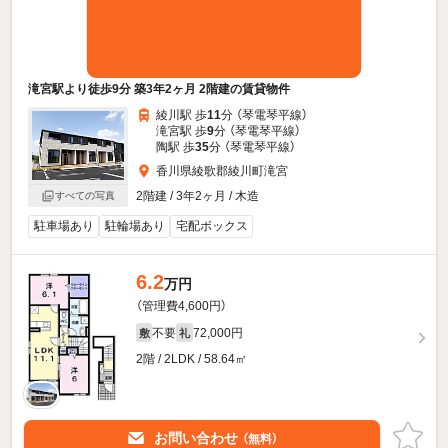
滝宮駅より徒歩9分 築3年2ヶ月 2階建の賃貸物件
綾川駅 歩
11
分 （琴電琴平線）
滝宮駅 歩
9
分 （琴電琴平線）
陶駅 歩
35
分 （琴電琴平線）
香川県綾歌郡綾川町滝宮
2階建 / 3年2ヶ月 / 木造
すべての写真
駐車場あり
駐輪場あり
宅配ボックス
6.2
万円
（管理費4,600円）
不要
72,000円
敷
礼
2階 / 2LDK / 58.64㎡
お問い合わせ
（無料）