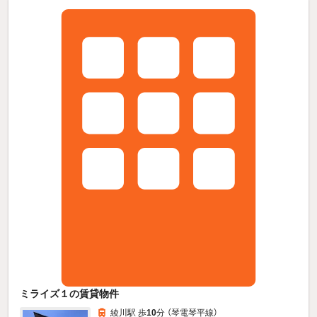
ミライズ１の賃貸物件
綾川駅 歩
10
分 （琴電琴平線）