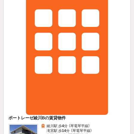
ポートレーゼ綾川Bの賃貸物件
綾川駅 歩
4
分 （琴電琴平線）
滝宮駅 歩
14
分 （琴電琴平線）