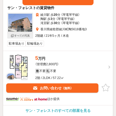
サン・フォレストの賃貸物件
綾川駅 歩
20
分 （琴電琴平線）
陶駅 歩
3
分 （琴電琴平線）
滝宮駅 歩
30
分 （琴電琴平線）
香川県綾歌郡綾川町陶5618番地3
2階建 / 21年5ヶ月 / 木造
すべての写真
駐車場あり
駐輪場あり
5
万円
（管理費2,800円）
不要
不要
敷
礼
2階 / 2LDK / 57.22㎡
お問い合わせ
（無料）
ほか提供
サン・フォレストのすべての部屋を見る