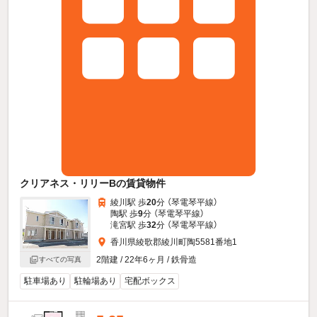
クリアネス・リリーBの賃貸物件
綾川駅 歩
20
分 （琴電琴平線）
陶駅 歩
9
分 （琴電琴平線）
滝宮駅 歩
32
分 （琴電琴平線）
香川県綾歌郡綾川町陶5581番地1
2階建 / 22年6ヶ月 / 鉄骨造
すべての写真
駐車場あり
駐輪場あり
宅配ボックス