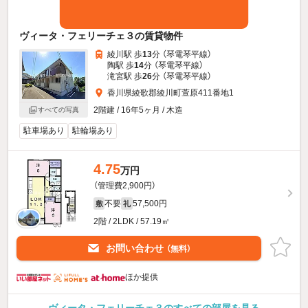
ヴィータ・フェリーチェ３の賃貸物件
綾川駅 歩
13
分 （琴電琴平線）
陶駅 歩
14
分 （琴電琴平線）
滝宮駅 歩
26
分 （琴電琴平線）
香川県綾歌郡綾川町萱原411番地1
2階建 / 16年5ヶ月 / 木造
すべての写真
駐車場あり
駐輪場あり
4.75
万円
（管理費2,900円）
不要
57,500円
敷
礼
2階 / 2LDK / 57.19㎡
お問い合わせ
（無料）
ほか提供