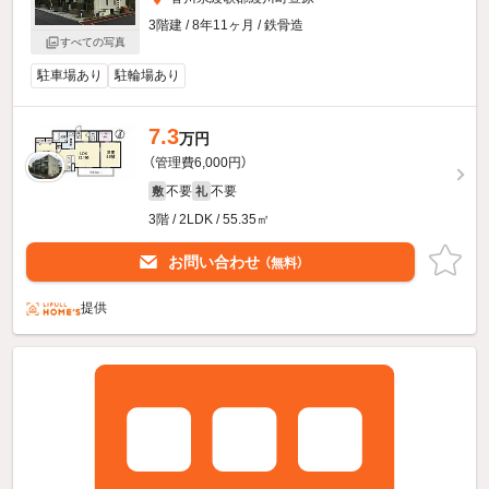
3階建 / 8年11ヶ月 / 鉄骨造
すべての写真
駐車場あり
駐輪場あり
7.3
万円
（管理費6,000円）
不要
不要
敷
礼
3階 / 2LDK / 55.35㎡
お問い合わせ
（無料）
提供