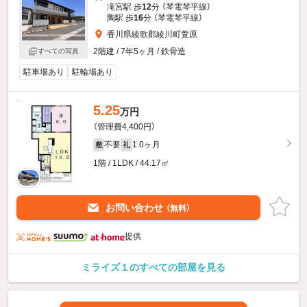
滝宮駅 歩
12
分 （琴電琴平線）
陶駅 歩
16
分 （琴電琴平線）
香川県綾歌郡綾川町萱原
2階建 / 7年5ヶ月 / 鉄骨造
すべての写真
駐車場あり
駐輪場あり
5.25
万円
（管理費4,400円）
不要
1.0ヶ月
敷
礼
1階 / 1LDK / 44.17㎡
お問い合わせ
（無料）
提供
ミライズ１のすべての部屋を見る