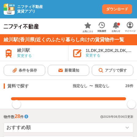
ニフティ不動産
ダウンロード
賃貸アプリ
お知らせ
閲覧履歴
マイページ
お気に入り
綾川駅(香川県)近くのふたり暮らし向けの賃貸物件一覧
綾川駅
1LDK,2K,2DK,2LDK,3K,
変更する
変更する
条件を保存
新着通知
アプリで探す
賃料で探す
指定なし
〜
指定なし
28
件
指定した賃料で絞り込む
28
物件数
件
2026年08月06日
更新