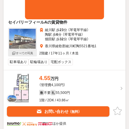
セイバリーフィールAの賃貸物件
綾川駅 歩
23
分 （琴電琴平線）
陶駅 歩
6
分 （琴電琴平線）
畑田駅 歩
32
分 （琴電琴平線）
香川県綾歌郡綾川町陶5521番地1
2階建 / 17年11ヶ月 / 木造
すべての写真
駐車場あり
駐輪場あり
宅配ボックス
4.55
万円
（管理費4,100円）
不要
55,500円
敷
礼
1階 / 2DK / 43.86㎡
お問い合わせ
（無料）
ほか提供