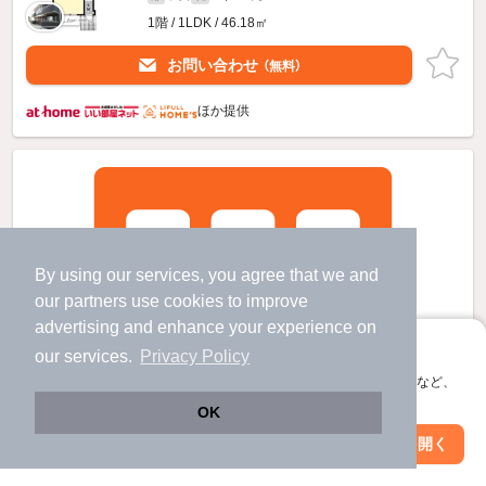
1階 / 1LDK / 46.18㎡
お問い合わせ
（無料）
ほか提供
By using our services, you agree that we and
our
partners
use cookies to improve
advertising and enhance your experience on
アプリに切り替えて、サクサクお部屋探し
our services.
Privacy Policy
会員登録なしですぐ使える。マップ検索やお気に入り保存など、
アプリ限定の便利な機能が使えます！
OK
Web版で続行
アプリを開く
駅・沿線を変更
絞り込み条件を変更