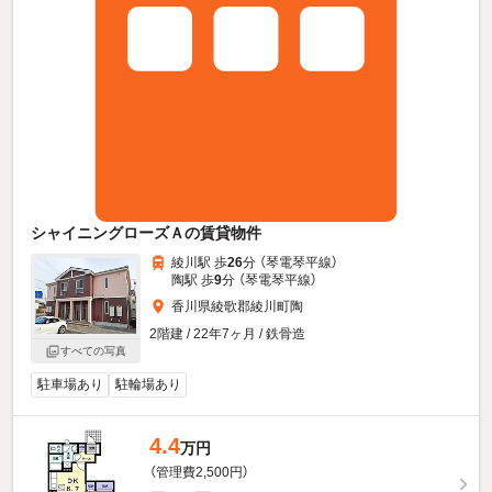
シャイニングローズＡの賃貸物件
綾川駅 歩
26
分 （琴電琴平線）
陶駅 歩
9
分 （琴電琴平線）
香川県綾歌郡綾川町陶
2階建 / 22年7ヶ月 / 鉄骨造
すべての写真
駐車場あり
駐輪場あり
4.4
万円
（管理費2,500円）