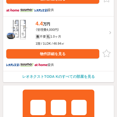
提供
4.4
万円
（管理費4,000円）
不要
1.0ヶ月
敷
礼
1階 / 1LDK / 46.94㎡
物件詳細を見る
提供
レオネクストTODA Kのすべての部屋を見る