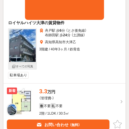
ロイヤルハイツ大津の賃貸物件
舟戸駅 歩
6
分 （とさ後免線）
布師田駅 歩
24
分 （土讃線）
高知県高知市大津乙
3階建 / 40年3ヶ月 / 鉄骨造
すべての写真
駐車場あり
3.3
新着
万円
（管理費-）
不要
不要
敷
礼
2階 / 1LDK / 30.5㎡
お問い合わせ
（無料）