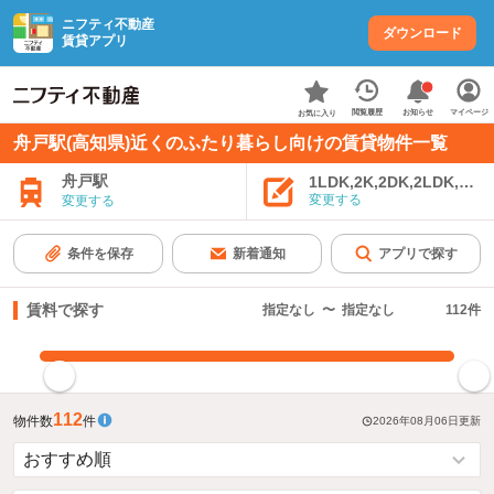
ニフティ不動産
ダウンロード
賃貸アプリ
お知らせ
閲覧履歴
マイページ
お気に入り
舟戸駅(高知県)近くのふたり暮らし向けの賃貸物件一覧
舟戸駅
1LDK,2K,2DK,2LDK,3K,
変更する
変更する
条件を保存
新着通知
アプリで探す
賃料で探す
指定なし
〜
指定なし
112
件
指定した賃料で絞り込む
112
物件数
件
2026年08月06日
更新