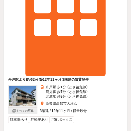
舟戸駅より徒歩2分 築12年11ヶ月 3階建の賃貸物件
舟戸駅 歩
1
分 （とさ後免線）
鹿児駅 歩
7
分 （とさ後免線）
北浦駅 歩
8
分 （とさ後免線）
高知県高知市大津乙
3階建 / 12年11ヶ月 / 軽量鉄骨
すべての写真
駐車場あり
駐輪場あり
宅配ボックス