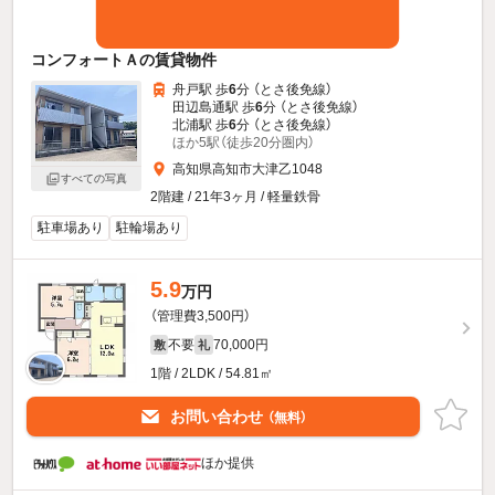
コンフォートＡの賃貸物件
舟戸駅 歩
6
分 （とさ後免線）
田辺島通駅 歩
6
分 （とさ後免線）
北浦駅 歩
6
分 （とさ後免線）
ほか5駅（徒歩20分圏内）
高知県高知市大津乙1048
すべての写真
2階建 / 21年3ヶ月 / 軽量鉄骨
駐車場あり
駐輪場あり
5.9
万円
（管理費3,500円）
不要
70,000円
敷
礼
1階 / 2LDK / 54.81㎡
お問い合わせ
（無料）
ほか提供