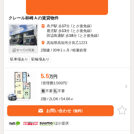
クレール林崎Ａの賃貸物件
舟戸駅 歩
17
分 （とさ後免線）
鹿児駅 歩
13
分 （とさ後免線）
田辺島通駅 歩
18
分 （とさ後免線）
高知県高知市介良乙1223
2階建 / 30年1ヶ月 / 軽量鉄骨
すべての写真
駐車場あり
駐輪場あり
5.5
万円
（管理費3,500円）
不要
不要
敷
礼
2階 / 2LDK / 54.66㎡
お問い合わせ
（無料）
ほか提供