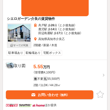
シエロガーデン介良の賃貸物件
舟戸駅 歩
26
分 （とさ後免線）
鹿児駅 歩
14
分 （とさ後免線）
田辺島通駅 歩
17
分 （とさ後免線）
高知県高知市介良乙
2階建 / 新築 / 木造
すべての写真
駐車場あり
駐輪場あり
宅配ボックス
5.55
万円
（管理費4,100円）
不要
55,500円
敷
礼
2階 / 1LDK / 44.28㎡
お問い合わせ
（無料）
ほか提供