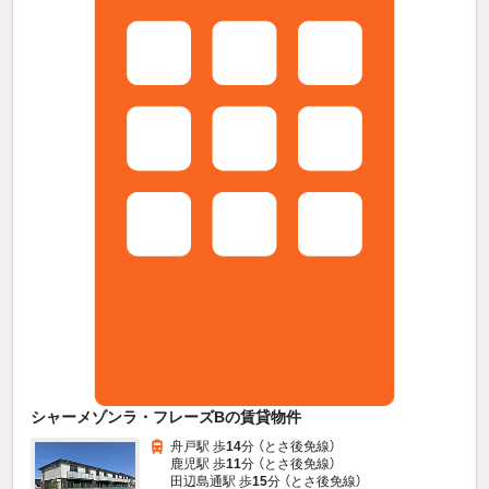
シャーメゾンラ・フレーズBの賃貸物件
舟戸駅 歩
14
分 （とさ後免線）
鹿児駅 歩
11
分 （とさ後免線）
田辺島通駅 歩
15
分 （とさ後免線）