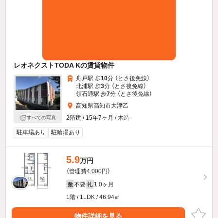
レオネクストTODA Kの賃貸物件
舟戸駅 歩
10
分 （とさ後免線）
北浦駅 歩
3
分 （とさ後免線）
領石通駅 歩
7
分 （とさ後免線）
高知県高知市大津乙
2階建 / 15年7ヶ月 / 木造
すべての写真
駐車場あり
駐輪場あり
5.9
万円
（管理費4,000円）
不要
1.0ヶ月
敷
礼
1階 / 1LDK / 46.94㎡
物件詳細を見る