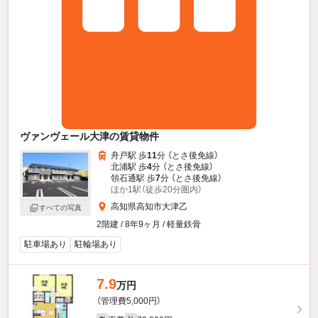
ヴァンヴェール大津の賃貸物件
舟戸駅 歩
11
分 （とさ後免線）
北浦駅 歩
4
分 （とさ後免線）
領石通駅 歩
7
分 （とさ後免線）
ほか1駅（徒歩20分圏内）
高知県高知市大津乙
すべての写真
2階建 / 8年9ヶ月 / 軽量鉄骨
駐車場あり
駐輪場あり
7.9
万円
（管理費5,000円）