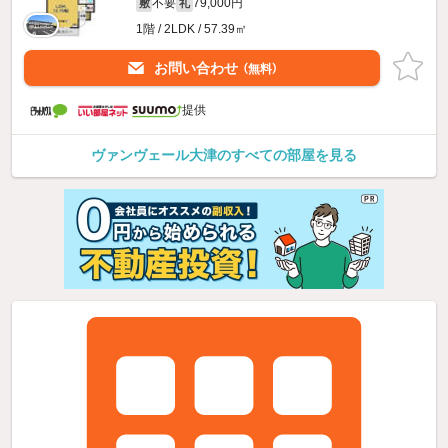
不要
79,000円
敷
礼
1階 / 2LDK / 57.39㎡
お問い合わせ
（無料）
提供
ヴァンヴェール大津のすべての部屋を見る