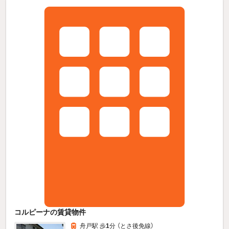
コルピーナの賃貸物件
舟戸駅 歩
1
分 （とさ後免線）