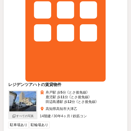
レジデンツアハトの賃貸物件
舟戸駅 歩
5
分 （とさ後免線）
鹿児駅 歩
11
分 （とさ後免線）
田辺島通駅 歩
12
分 （とさ後免線）
高知県高知市大津乙
14階建 / 30年4ヶ月 / 鉄筋コン
すべての写真
駐車場あり
駐輪場あり