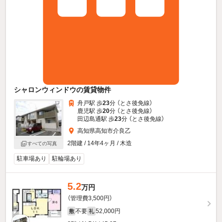
シャロンウィンドウの賃貸物件
舟戸駅 歩
23
分 （とさ後免線）
鹿児駅 歩
20
分 （とさ後免線）
田辺島通駅 歩
23
分 （とさ後免線）
高知県高知市介良乙
2階建 / 14年4ヶ月 / 木造
すべての写真
駐車場あり
駐輪場あり
5.2
万円
（管理費3,500円）
不要
52,000円
敷
礼