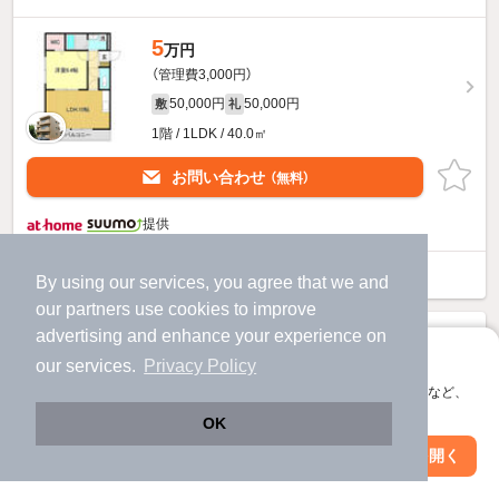
5
万円
（管理費3,000円）
50,000円
50,000円
敷
礼
1階 / 1LDK / 40.0㎡
お問い合わせ
（無料）
提供
マリベールリーベのすべての部屋を見る
By using our services, you agree that we and
our
partners
use cookies to improve
advertising and enhance your experience on
アプリに切り替えて、サクサクお部屋探し
our services.
Privacy Policy
会員登録なしですぐ使える。マップ検索やお気に入り保存など、
アプリ限定の便利な機能が使えます！
OK
Web版で続行
アプリを開く
駅・沿線を変更
絞り込み条件を変更