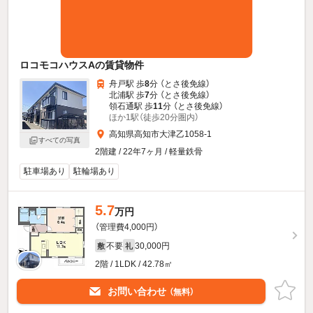
ロコモコハウスAの賃貸物件
舟戸駅 歩
8
分 （とさ後免線）
北浦駅 歩
7
分 （とさ後免線）
領石通駅 歩
11
分 （とさ後免線）
ほか1駅（徒歩20分圏内）
高知県高知市大津乙1058-1
すべての写真
2階建 / 22年7ヶ月 / 軽量鉄骨
駐車場あり
駐輪場あり
5.7
万円
（管理費4,000円）
不要
30,000円
敷
礼
2階 / 1LDK / 42.78㎡
お問い合わせ
（無料）