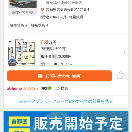
ほか1駅（徒歩20分圏内）
高知県高知市介良乙1210-4
すべての写真
2階建 / 9年7ヶ月 / 軽量鉄骨
駐車場あり
駐輪場あり
7.8
万円
（管理費4,500円）
不要
70,000円
敷
礼
2階 / 3LDK / 70.22㎡
お問い合わせ
（無料）
ほか提供
シャーメゾンラ・フレーズBのすべての部屋を見る