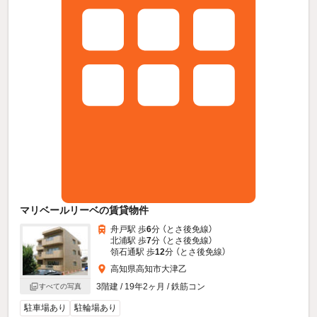
マリベールリーベの賃貸物件
舟戸駅 歩
6
分 （とさ後免線）
北浦駅 歩
7
分 （とさ後免線）
領石通駅 歩
12
分 （とさ後免線）
高知県高知市大津乙
3階建 / 19年2ヶ月 / 鉄筋コン
すべての写真
駐車場あり
駐輪場あり