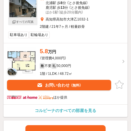
北浦駅 歩
8
分 （とさ後免線）
鹿児駅 歩
13
分 （とさ後免線）
ほか1駅（徒歩20分圏内）
高知県高知市大津乙1032-1
すべての写真
2階建 / 21年7ヶ月 / 軽量鉄骨
駐車場あり
駐輪場あり
5.8
万円
（管理費4,000円）
不要
50,000円
敷
礼
1階 / 1LDK / 48.72㎡
お問い合わせ
（無料）
ほか提供
コルピーナのすべての部屋を見る