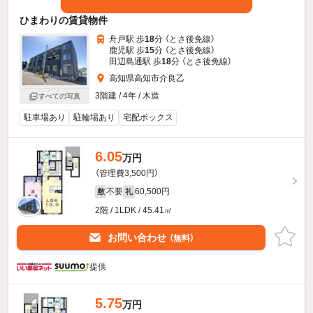
ひまわりの賃貸物件
舟戸駅 歩
18
分 （とさ後免線）
鹿児駅 歩
15
分 （とさ後免線）
田辺島通駅 歩
18
分 （とさ後免線）
高知県高知市介良乙
3階建 / 4年 / 木造
すべての写真
駐車場あり
駐輪場あり
宅配ボックス
6.05
万円
（管理費3,500円）
不要
60,500円
敷
礼
2階 / 1LDK / 45.41㎡
お問い合わせ
（無料）
提供
5.75
万円