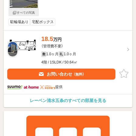
すべての写真
駐輪場あり
宅配ボックス
18.5
万円
（管理費不要）
1.0ヶ月
1.0ヶ月
敷
礼
4階 / 1SLDK / 50.64㎡
お問い合わせ
（無料）
提供
レーベン清水五条のすべての部屋を見る