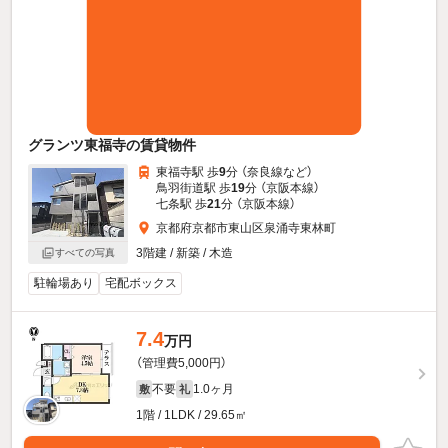
グランツ東福寺の賃貸物件
東福寺駅 歩
9
分 （奈良線
など
）
鳥羽街道駅 歩
19
分 （京阪本線）
七条駅 歩
21
分 （京阪本線）
京都府京都市東山区泉涌寺東林町
3階建 / 新築 / 木造
すべての写真
駐輪場あり
宅配ボックス
7.4
万円
（管理費5,000円）
不要
1.0ヶ月
敷
礼
1階 / 1LDK / 29.65㎡