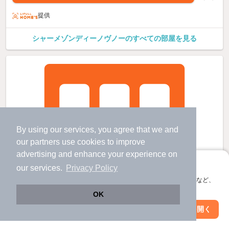
提供
シャーメゾンディーノヴノーのすべての部屋を見る
By using our services, you agree that we and
our
partners
use cookies to improve
advertising and enhance your experience on
アプリに切り替えて、サクサクお部屋探し
our services.
Privacy Policy
会員登録なしですぐ使える。マップ検索やお気に入り保存など、
アプリ限定の便利な機能が使えます！
OK
Web版で続行
アプリを開く
市区町村を変更
絞り込み条件を変更