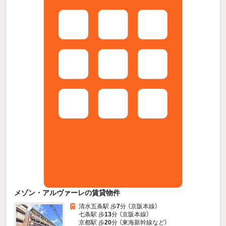
メゾン・アルヴァーレの賃貸物件
清水五条駅 歩
7
分 （京阪本線）
七条駅 歩
13
分 （京阪本線）
京都駅 歩
20
分 （東海新幹線
など
）