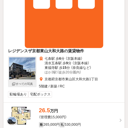
レジデンスザ京都東山大和大路の賃貸物件
七条駅 歩
6
分 （京阪本線）
清水五条駅 歩
9
分 （京阪本線）
東福寺駅 歩
15
分 （奈良線
など
）
ほか3駅（徒歩20分圏内）
京都府京都市東山区大和大路1丁目
すべての写真
5階建 / 新築 / RC
駐輪場あり
宅配ボックス
26.5
万円
（管理費15,000円）
265,000円
530,000円
敷
礼