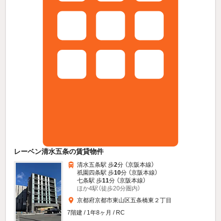
レーベン清水五条の賃貸物件
清水五条駅 歩
2
分 （京阪本線）
祇園四条駅 歩
10
分 （京阪本線）
七条駅 歩
11
分 （京阪本線）
ほか4駅（徒歩20分圏内）
京都府京都市東山区五条橋東２丁目
7階建 / 1年8ヶ月 / RC