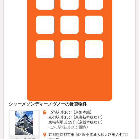
シャーメゾンディーノヴノーの賃貸物件
七条駅 歩
10
分 （京阪本線）
京都駅 歩
15
分 （東海新幹線
など
）
東福寺駅 歩
15
分 （京阪本線
など
）
ほか1駅（徒歩20分圏内）
京都府京都市東山区塩小路通大和大路東入4丁目