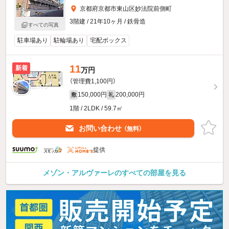
京都府京都市東山区妙法院前側町
3階建 / 21年10ヶ月 / 鉄骨造
すべての写真
駐車場あり
駐輪場あり
宅配ボックス
11
新着
万円
（管理費1,100円）
150,000円
200,000円
敷
礼
1階 / 2LDK / 59.7㎡
お問い合わせ
（無料）
提供
メゾン・アルヴァーレのすべての部屋を見る