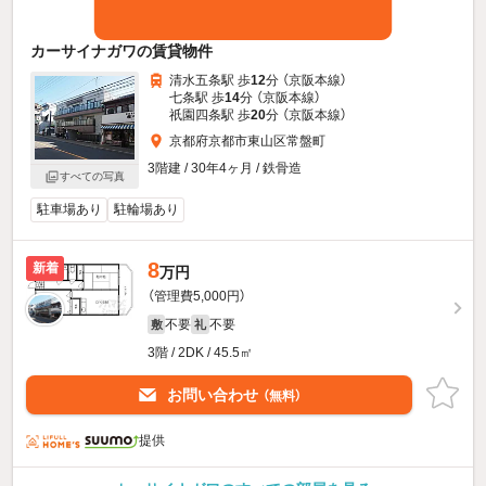
カーサイナガワの賃貸物件
清水五条駅 歩
12
分 （京阪本線）
七条駅 歩
14
分 （京阪本線）
祇園四条駅 歩
20
分 （京阪本線）
京都府京都市東山区常盤町
3階建 / 30年4ヶ月 / 鉄骨造
すべての写真
駐車場あり
駐輪場あり
8
新着
万円
（管理費5,000円）
不要
不要
敷
礼
3階 / 2DK / 45.5㎡
お問い合わせ
（無料）
提供