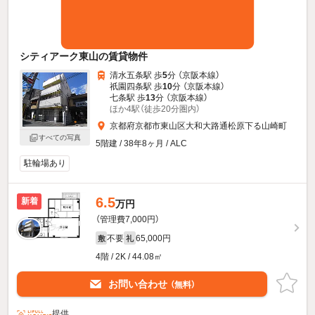
シティアーク東山の賃貸物件
清水五条駅 歩
5
分 （京阪本線）
祇園四条駅 歩
10
分 （京阪本線）
七条駅 歩
13
分 （京阪本線）
ほか4駅（徒歩20分圏内）
京都府京都市東山区大和大路通松原下る山崎町
すべての写真
5階建 / 38年8ヶ月 / ALC
駐輪場あり
6.5
新着
万円
（管理費7,000円）
不要
65,000円
敷
礼
4階 / 2K / 44.08㎡
お問い合わせ
（無料）
提供