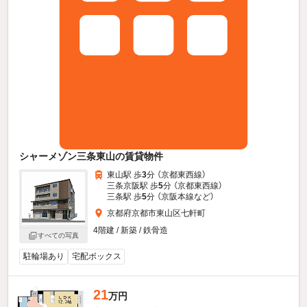
シャーメゾン三条東山の賃貸物件
東山駅 歩
3
分 （京都東西線）
三条京阪駅 歩
5
分 （京都東西線）
三条駅 歩
5
分 （京阪本線
など
）
京都府京都市東山区七軒町
4階建 / 新築 / 鉄骨造
すべての写真
駐輪場あり
宅配ボックス
21
万円