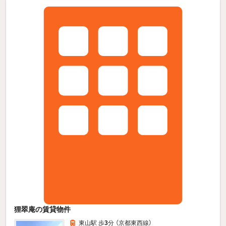
狸翠庵の賃貸物件
東山駅 歩
3
分 （京都東西線）