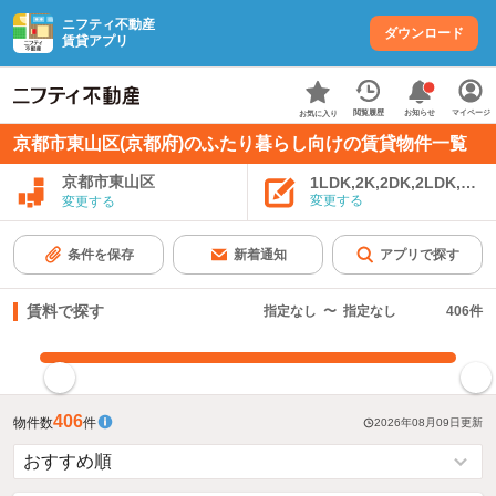
ニフティ不動産
ダウンロード
賃貸アプリ
お知らせ
閲覧履歴
マイページ
お気に入り
京都市東山区(京都府)のふたり暮らし向けの賃貸物件一覧
京都市東山区
1LDK,2K,2DK,2LDK,3K,
変更する
変更する
条件を保存
新着通知
アプリで探す
賃料で探す
指定なし
〜
指定なし
406
件
指定した賃料で絞り込む
406
物件数
件
2026年08月09日
更新