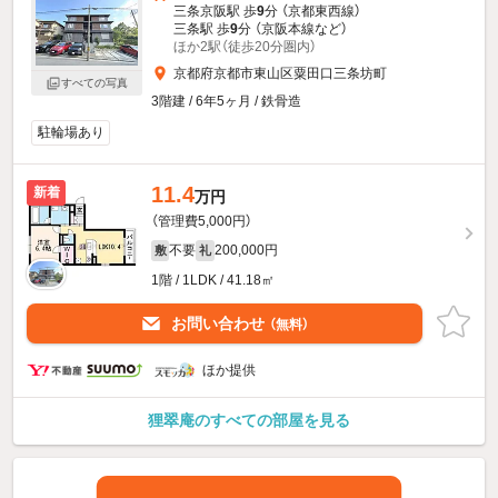
三条京阪駅 歩
9
分 （京都東西線）
三条駅 歩
9
分 （京阪本線
など
）
ほか2駅（徒歩20分圏内）
京都府京都市東山区粟田口三条坊町
すべての写真
3階建 / 6年5ヶ月 / 鉄骨造
駐輪場あり
11.4
新着
万円
（管理費5,000円）
不要
200,000円
敷
礼
1階 / 1LDK / 41.18㎡
お問い合わせ
（無料）
ほか提供
狸翠庵のすべての部屋を見る