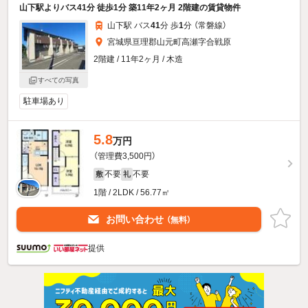
山下駅よりバス41分 徒歩1分 築11年2ヶ月 2階建の賃貸物件
山下駅 バス
41
分 歩
1
分 （常磐線）
宮城県亘理郡山元町高瀬字合戦原
2階建 / 11年2ヶ月 / 木造
すべての写真
駐車場あり
5.8
万円
（管理費3,500円）
不要
不要
敷
礼
1階 / 2LDK / 56.77㎡
お問い合わせ
（無料）
提供