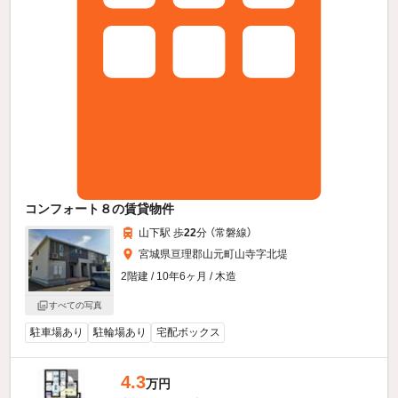
コンフォート８の賃貸物件
山下駅 歩
22
分 （常磐線）
宮城県亘理郡山元町山寺字北堤
2階建 / 10年6ヶ月 / 木造
すべての写真
駐車場あり
駐輪場あり
宅配ボックス
4.3
万円