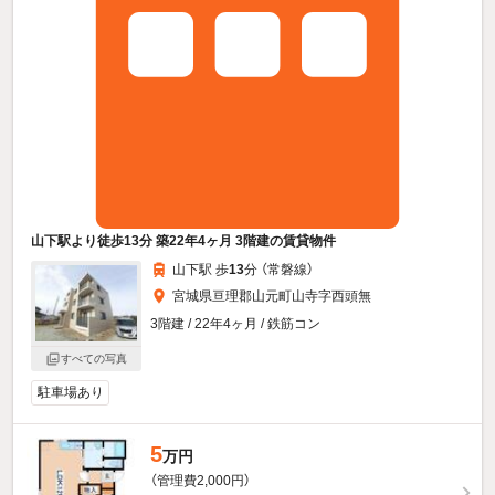
山下駅より徒歩13分 築22年4ヶ月 3階建の賃貸物件
山下駅 歩
13
分 （常磐線）
宮城県亘理郡山元町山寺字西頭無
3階建 / 22年4ヶ月 / 鉄筋コン
すべての写真
駐車場あり
5
万円
（管理費2,000円）