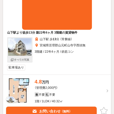
山下駅より徒歩13分 築22年4ヶ月 3階建の賃貸物件
山下駅 歩
13
分 （常磐線）
宮城県亘理郡山元町山寺字西頭無
3階建 / 22年4ヶ月 / 鉄筋コン
すべての写真
駐車場あり
4.8
万円
（管理費2,000円）
不要
不要
敷
礼
1階 / 1LDK / 40.32㎡
お問い合わせ
（無料）