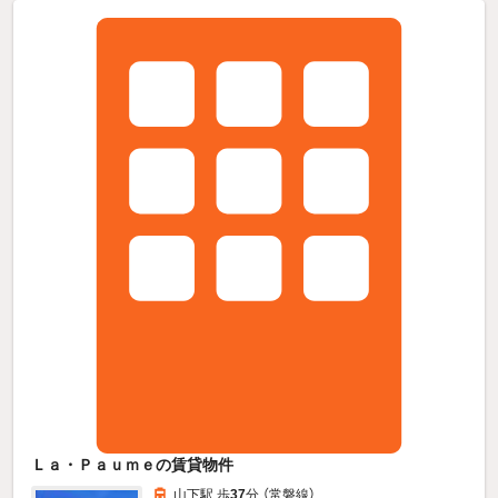
Ｌａ・Ｐａｕｍｅの賃貸物件
山下駅 歩
37
分 （常磐線）