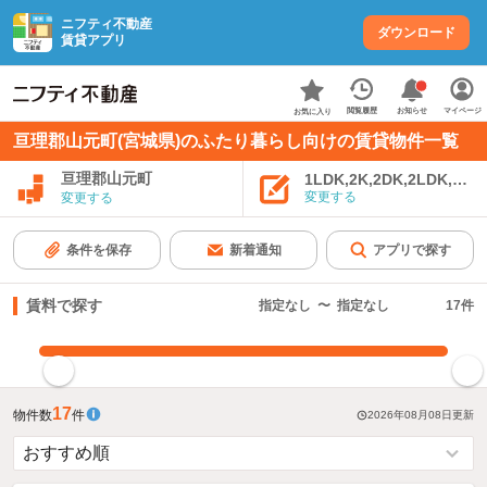
ニフティ不動産
ダウンロード
賃貸アプリ
お知らせ
閲覧履歴
マイページ
お気に入り
亘理郡山元町(宮城県)のふたり暮らし向けの賃貸物件一覧
亘理郡山元町
1LDK,2K,2DK,2LDK,3K,
変更する
変更する
条件を保存
新着通知
アプリで探す
賃料で探す
指定なし
〜
指定なし
17
件
指定した賃料で絞り込む
17
物件数
件
2026年08月08日
更新