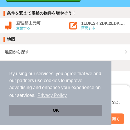
条件を変えて候補の物件を増やそう！
亘理郡山元町
1LDK,2K,2DK,2LDK,3K,
変更する
変更する
地図
地図から探す
人気の条件
By using our services, you agree that we and
亘理郡山元町 x ペット可（相談）
our
partners
use cookies to improve
advertising and enhance your experience on
亘理郡山元町 x 借家・賃貸一戸建て・一軒家
アプリに切り替えて、サクサクお部屋探し
our services.
Privacy Policy
亘理郡山元町 x ファミリー向け
亘理郡山元町 x 一人暮らし向け
会員登録なしですぐ使える。マップ検索やお気に入り保存など、
アプリ限定の便利な機能が使えます！
OK
亘理郡山元町 x リノベーション
亘理郡山元町 x 新築＆築浅
Web版で続行
アプリを開く
市区町村を変更
絞り込み条件を変更
亘理郡山元町 x 家賃4万円以下
亘理郡山元町 x デザイナーズ