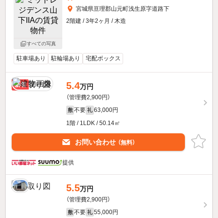
宮城県亘理郡山元町浅生原字道路下
2階建 / 3年2ヶ月 / 木造
すべての写真
駐車場あり
駐輪場あり
宅配ボックス
5.4
新着
万円
（管理費2,900円）
不要
63,000円
敷
礼
1階 / 1LDK / 50.14㎡
お問い合わせ
（無料）
提供
5.5
万円
（管理費2,900円）
不要
55,000円
敷
礼