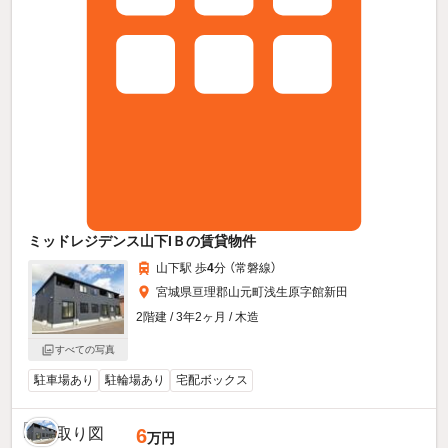
ミッドレジデンス山下IＢの賃貸物件
山下駅 歩
4
分 （常磐線）
宮城県亘理郡山元町浅生原字館新田
2階建 / 3年2ヶ月 / 木造
すべての写真
駐車場あり
駐輪場あり
宅配ボックス
6
万円