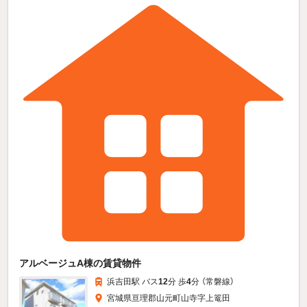
アルベージュA棟の賃貸物件
浜吉田駅 バス
12
分 歩
4
分 （常磐線）
宮城県亘理郡山元町山寺字上篭田