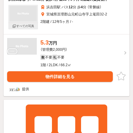
浜吉田駅 バス
12
分 歩
4
分 （常磐線）
宮城県亘理郡山元町山寺字上篭田32-2
2階建 / 12年5ヶ月 / -
すべての写真
5.3
万円
（管理費2,000円）
不要
不要
敷
礼
1階 / 2LDK / 66.2㎡
物件詳細を見る
提供