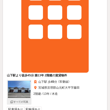
山下駅より徒歩45分 築13年 2階建の賃貸物件
山下駅 歩
45
分 （常磐線）
宮城県亘理郡山元町大平字藤田
2階建 / 13年 / 木造
すべての写真
駐車場あり
駐輪場あり