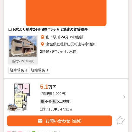
山下駅より徒歩24分 築9年5ヶ月 2階建の賃貸物件
山下駅 歩
24
分 （常磐線）
宮城県亘理郡山元町山寺字涌沢
2階建 / 9年5ヶ月 / 木造
すべての写真
駐車場あり
駐輪場あり
5.1
万円
（管理費2,900円）
不要
51,000円
敷
礼
1階 / 1LDK / 47.31㎡
お問い合わせ
（無料）