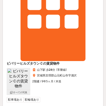
ビバリーヒルズタウンＣの賃貸物件
山下駅 歩
24
分 （常磐線）
宮城県亘理郡山元町山寺字涌沢
2階建 / 9年5ヶ月 / 木造
すべての写真
駐車場あり
駐輪場あり