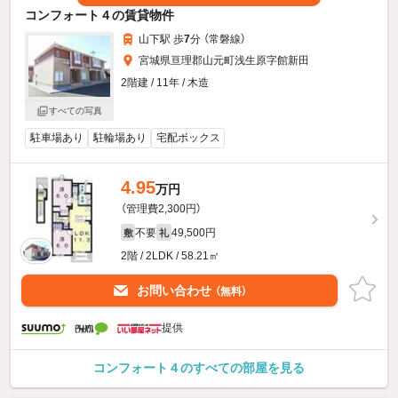
コンフォート４の賃貸物件
山下駅 歩
7
分 （常磐線）
宮城県亘理郡山元町浅生原字館新田
2階建 / 11年 / 木造
すべての写真
駐車場あり
駐輪場あり
宅配ボックス
4.95
万円
（管理費2,300円）
不要
49,500円
敷
礼
2階 / 2LDK / 58.21㎡
お問い合わせ
（無料）
提供
コンフォート４のすべての部屋を見る