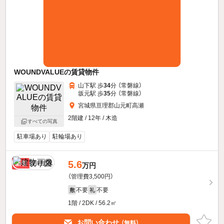
WOUNDVALUEの賃貸物件
山下駅 歩
34
分 （常磐線）
坂元駅 歩
35
分 （常磐線）
宮城県亘理郡山元町高瀬
2階建 / 12年 / 木造
すべての写真
駐車場あり
駐輪場あり
5.6
新着
万円
（管理費3,500円）
不要
不要
敷
礼
1階 / 2DK / 56.2㎡
お問い合わせ
（無料）