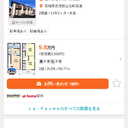
宮城県亘理郡山元町高瀬
2階建 / 11年2ヶ月 / 木造
すべての写真
駐車場あり
駐輪場あり
5.8
万円
（管理費3,500円）
不要
不要
敷
礼
1階 / 2LDK / 56.77㎡
お問い合わせ
（無料）
提供
Ｌａ・Ｐａｕｍｅのすべての部屋を見る