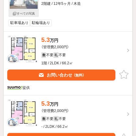
2階建 / 12年5ヶ月 / 木造
すべての写真
駐車場あり
駐輪場あり
5.3
万円
（管理費2,000円）
不要
不要
敷
礼
1階 / 2LDK / 66.2㎡
お問い合わせ
（無料）
提供
5.3
万円
（管理費2,000円）
不要
不要
敷
礼
- / 2LDK / 66.2㎡