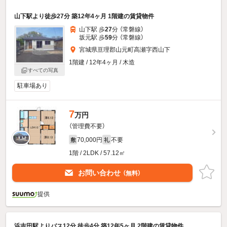
山下駅より徒歩27分 築12年4ヶ月 1階建の賃貸物件
山下駅 歩
27
分 （常磐線）
坂元駅 歩
59
分 （常磐線）
宮城県亘理郡山元町高瀬字西山下
1階建 / 12年4ヶ月 / 木造
すべての写真
駐車場あり
7
万円
（管理費不要）
70,000円
不要
敷
礼
1階 / 2LDK / 57.12㎡
お問い合わせ
（無料）
提供
浜吉田駅よりバス12分 徒歩4分 築12年5ヶ月 2階建の賃貸物件