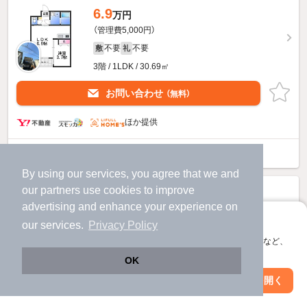
6.9
万円
（管理費5,000円）
不要
不要
敷
礼
3階 / 1LDK / 30.69㎡
お問い合わせ
（無料）
ほか提供
グレースヴィラ泉大津のすべての部屋を見る
By using our services, you agree that we and
our
partners
use cookies to improve
advertising and enhance your experience on
アプリに切り替えて、サクサクお部屋探し
our services.
Privacy Policy
会員登録なしですぐ使える。マップ検索やお気に入り保存など、
アプリ限定の便利な機能が使えます！
OK
Web版で続行
アプリを開く
駅・沿線を変更
絞り込み条件を変更