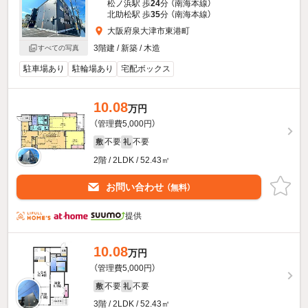
松ノ浜駅 歩
24
分 （南海本線）
北助松駅 歩
35
分 （南海本線）
大阪府泉大津市東港町
3階建 / 新築 / 木造
すべての写真
駐車場あり
駐輪場あり
宅配ボックス
10.08
万円
（管理費5,000円）
不要
不要
敷
礼
2階 / 2LDK / 52.43㎡
お問い合わせ
（無料）
提供
10.08
万円
（管理費5,000円）
不要
不要
敷
礼
3階 / 2LDK / 52.43㎡