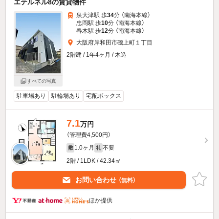
エテルネル8の賃貸物件
泉大津駅 歩
34
分 （南海本線）
忠岡駅 歩
10
分 （南海本線）
春木駅 歩
12
分 （南海本線）
大阪府岸和田市磯上町１丁目
2階建 / 1年4ヶ月 / 木造
すべての写真
駐車場あり
駐輪場あり
宅配ボックス
7.1
万円
（管理費4,500円）
1.0ヶ月
不要
敷
礼
2階 / 1LDK / 42.34㎡
お問い合わせ
（無料）
ほか提供