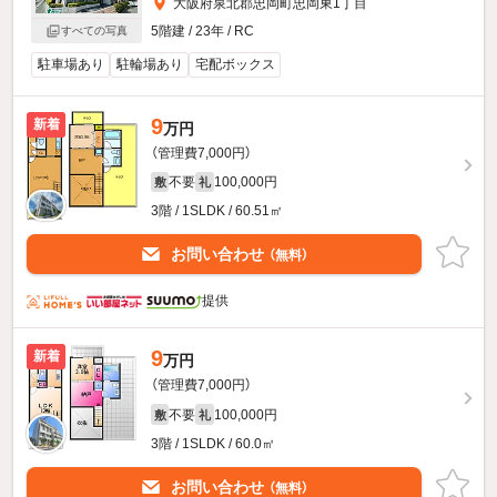
大阪府泉北郡忠岡町忠岡東1丁目
5階建 / 23年 / RC
すべての写真
駐車場あり
駐輪場あり
宅配ボックス
9
新着
万円
（管理費7,000円）
不要
100,000円
敷
礼
3階 / 1SLDK / 60.51㎡
お問い合わせ
（無料）
提供
9
新着
万円
（管理費7,000円）
不要
100,000円
敷
礼
3階 / 1SLDK / 60.0㎡
お問い合わせ
（無料）