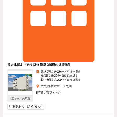
泉大津駅より徒歩13分 新築 3階建の賃貸物件
泉大津駅 歩
10
分 （南海本線）
忠岡駅 歩
20
分 （南海本線）
松ノ浜駅 歩
23
分 （南海本線）
大阪府泉大津市上之町
3階建 / 新築 / 木造
すべての写真
駐車場あり
駐輪場あり