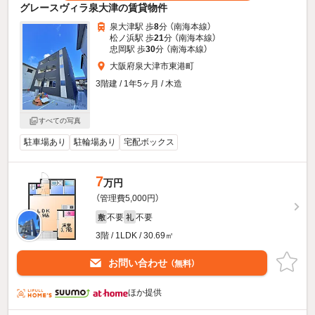
グレースヴィラ泉大津の賃貸物件
泉大津駅 歩
8
分 （南海本線）
松ノ浜駅 歩
21
分 （南海本線）
忠岡駅 歩
30
分 （南海本線）
大阪府泉大津市東港町
3階建 / 1年5ヶ月 / 木造
すべての写真
駐車場あり
駐輪場あり
宅配ボックス
7
万円
（管理費5,000円）
不要
不要
敷
礼
3階 / 1LDK / 30.69㎡
お問い合わせ
（無料）
ほか提供