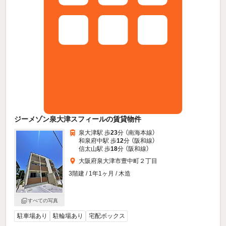
ジーメゾン泉大津スフィールの賃貸物件
泉大津駅 歩
23
分 （南海本線）
和泉府中駅 歩
12
分 （阪和線）
信太山駅 歩
18
分 （阪和線）
大阪府泉大津市豊中町２丁目
3階建 / 1年1ヶ月 / 木造
すべての写真
駐車場あり
駐輪場あり
宅配ボックス