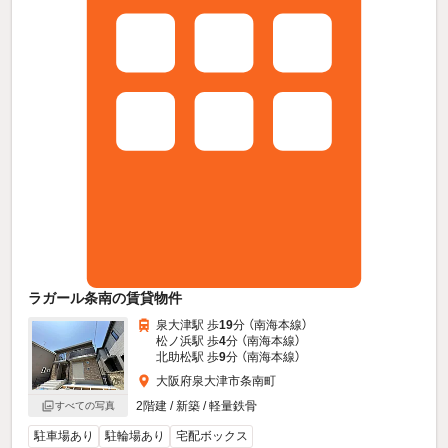
ラガール条南の賃貸物件
泉大津駅 歩
19
分 （南海本線）
松ノ浜駅 歩
4
分 （南海本線）
北助松駅 歩
9
分 （南海本線）
大阪府泉大津市条南町
2階建 / 新築 / 軽量鉄骨
すべての写真
駐車場あり
駐輪場あり
宅配ボックス