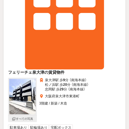
フェリーチェ泉大津の賃貸物件
泉大津駅 歩
9
分 （南海本線）
松ノ浜駅 歩
20
分 （南海本線）
忠岡駅 歩
29
分 （南海本線）
大阪府泉大津市東港町
3階建 / 新築 / 木造
すべての写真
駐車場あり
駐輪場あり
宅配ボックス