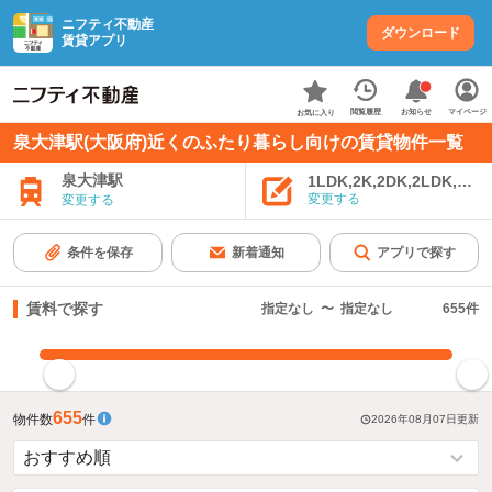
ニフティ不動産
ダウンロード
賃貸アプリ
お知らせ
閲覧履歴
マイページ
お気に入り
泉大津駅(大阪府)近くのふたり暮らし向けの賃貸物件一覧
泉大津駅
1LDK,2K,2DK,2LDK,3K,
変更する
変更する
条件を保存
新着通知
アプリで探す
賃料で探す
指定なし
〜
指定なし
655
件
指定した賃料で絞り込む
655
物件数
件
2026年08月07日
更新