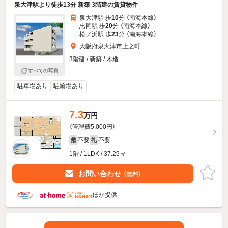
泉大津駅より徒歩13分 新築 3階建の賃貸物件
泉大津駅 歩
10
分 （南海本線）
忠岡駅 歩
20
分 （南海本線）
松ノ浜駅 歩
23
分 （南海本線）
大阪府泉大津市上之町
3階建 / 新築 / 木造
すべての写真
駐車場あり
駐輪場あり
7.3
万円
（管理費5,000円）
不要
不要
敷
礼
1階 / 1LDK / 37.29㎡
お問い合わせ
（無料）
ほか提供