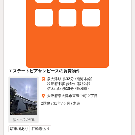
エステートピアサンピースの賃貸物件
泉大津駅 歩
32
分 （南海本線）
和泉府中駅 歩
6
分 （阪和線）
信太山駅 歩
18
分 （阪和線）
大阪府泉大津市東豊中町２丁目
2階建 / 31年7ヶ月 / 木造
すべての写真
駐車場あり
駐輪場あり