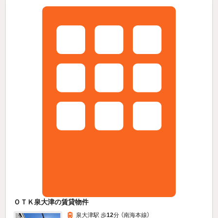
ＯＴＫ泉大津の賃貸物件
泉大津駅 歩
12
分 （南海本線）