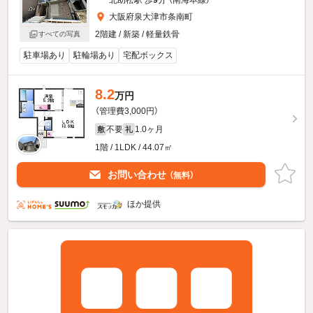
大阪府泉大津市条南町
2階建 / 新築 / 軽量鉄骨
すべての写真
駐車場あり
駐輪場あり
宅配ボックス
8.2
万円
（管理費3,000円）
不要
1.0ヶ月
敷
礼
1階 / 1LDK / 44.07㎡
お問い合わせ
（無料）
ほか提供