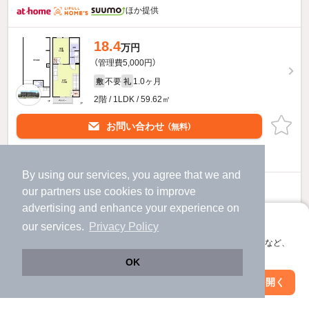
ほか提供
18.4
万円
（管理費5,000円）
不要
1.0ヶ月
敷
礼
2階 / 1LDK / 59.62㎡
お問い合わせ
（無料）
提供
By using our services, you agree that we and
18.3
our
partners
use cookies to improve
万円
advertising and enhance your experience on
（管理費5,000円）
アプリに切り替えて、サクサクお部屋探し
不要
1.0ヶ月
our services.
Privacy Policy
敷
礼
会員登録なしですぐ使える。マップ検索やお気に入り保存など、
2階 / 1LDK / 59.62㎡
アプリ限定の便利な機能が使えます！
OK
お問い合わせ
（無料）
Web版で続行
アプリを開く
市区町村を変更
絞り込み条件を変更
提供