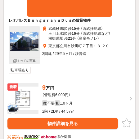
レオパレスＢｕｎｇａｒａｙａＤｕａの賃貸物件
武蔵砂川駅 歩
15
分 （西武拝島線）
玉川上水駅 歩
16
分 （西武拝島線
など
）
桜街道駅 歩
21
分 （多摩モノレ）
東京都立川市砂川町７丁目１３-２０
2階建 / 29年5ヶ月 / 鉄骨造
すべての写真
駐車場あり
9
新着
万円
（管理費6,000円）
不要
1.0ヶ月
敷
礼
2階 / 2DK / 44.57㎡
物件詳細を見る
ほか提供