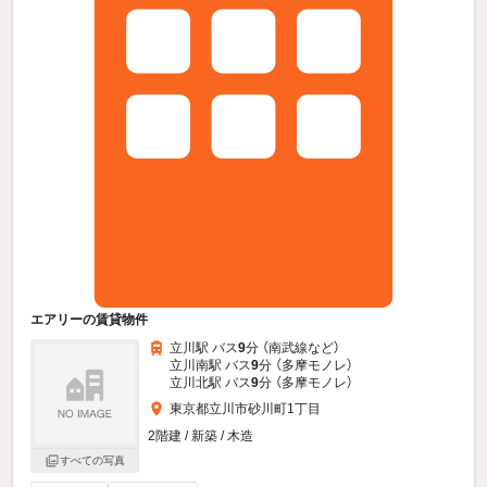
エアリーの賃貸物件
立川駅 バス
9
分 （南武線
など
）
立川南駅 バス
9
分 （多摩モノレ）
立川北駅 バス
9
分 （多摩モノレ）
東京都立川市砂川町1丁目
2階建 / 新築 / 木造
すべての写真