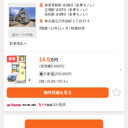
泉体育館駅 歩
16
分 （多摩モノレ）
立飛駅 歩
17
分 （多摩モノレ）
高松駅 歩
19
分 （多摩モノレ）
東京都立川市栄町３丁目37-4
3階建 / 11年11ヶ月 / 軽量鉄骨
すべての写真
駐車場あり
14.5
新着
万円
（管理費6,500円）
不要
250,000円
敷
礼
2階 / 2LDK / 55.3㎡
物件詳細を見る
ほか提供