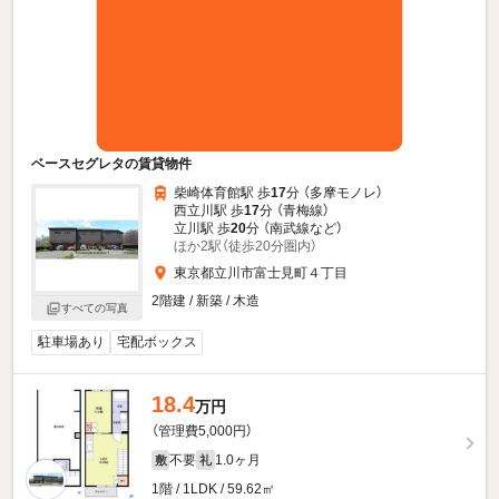
ベースセグレタの賃貸物件
柴崎体育館駅 歩
17
分 （多摩モノレ）
西立川駅 歩
17
分 （青梅線）
立川駅 歩
20
分 （南武線
など
）
ほか2駅（徒歩20分圏内）
東京都立川市富士見町４丁目
2階建 / 新築 / 木造
すべての写真
駐車場あり
宅配ボックス
18.4
万円
（管理費5,000円）
不要
1.0ヶ月
敷
礼
1階 / 1LDK / 59.62㎡