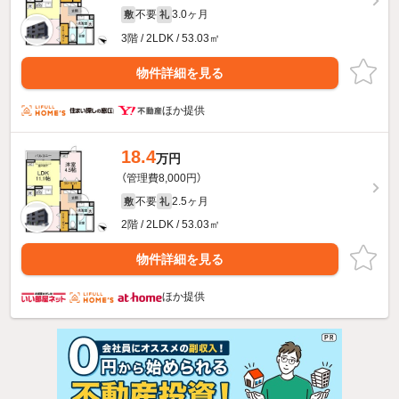
不要
3.0ヶ月
敷
礼
3階 / 2LDK / 53.03㎡
物件詳細を見る
ほか提供
18.4
万円
（管理費8,000円）
不要
2.5ヶ月
敷
礼
2階 / 2LDK / 53.03㎡
物件詳細を見る
ほか提供