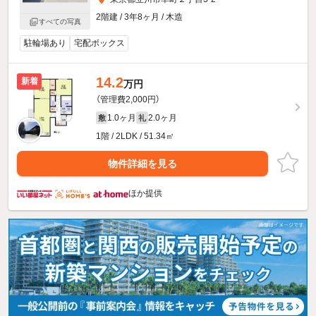
2階建 / 3年8ヶ月 / 木造
すべての写真
駐輪場あり
宅配ボックス
14.2
新着
万円
（管理費2,000円）
1.0ヶ月
2.0ヶ月
敷
礼
1階 / 2LDK / 51.34㎡
物件詳細を見る
ほか提供