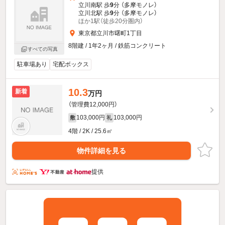
立川南駅 歩
9
分 （多摩モノレ）
立川北駅 歩
9
分 （多摩モノレ）
ほか1駅（徒歩20分圏内）
東京都立川市曙町1丁目
8階建 / 1年2ヶ月 / 鉄筋コンクリート
すべての写真
駐車場あり
宅配ボックス
10.3
新着
万円
（管理費12,000円）
103,000円
103,000円
敷
礼
4階 / 2K / 25.6㎡
物件詳細を見る
提供