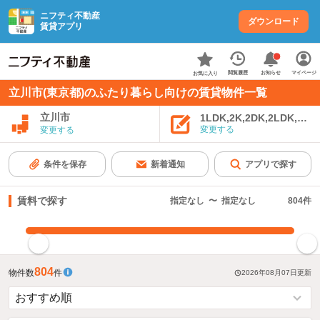
ニフティ不動産
ダウンロード
賃貸アプリ
お知らせ
閲覧履歴
マイページ
お気に入り
立川市(東京都)のふたり暮らし向けの賃貸物件一覧
立川市
1LDK,2K,2DK,2LDK,3K,
変更する
変更する
条件を保存
新着通知
アプリで探す
賃料で探す
指定なし
〜
指定なし
804
件
指定した賃料で絞り込む
804
物件数
件
2026年08月07日
更新