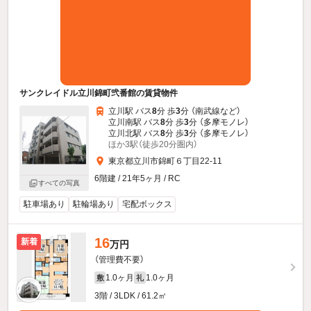
サンクレイドル立川錦町弐番館の賃貸物件
立川駅 バス
8
分 歩
3
分 （南武線
など
）
立川南駅 バス
8
分 歩
3
分 （多摩モノレ）
立川北駅 バス
8
分 歩
3
分 （多摩モノレ）
ほか3駅（徒歩20分圏内）
東京都立川市錦町６丁目22-11
6階建 / 21年5ヶ月 / RC
すべての写真
駐車場あり
駐輪場あり
宅配ボックス
16
新着
万円
（管理費不要）
1.0ヶ月
1.0ヶ月
敷
礼
3階 / 3LDK / 61.2㎡