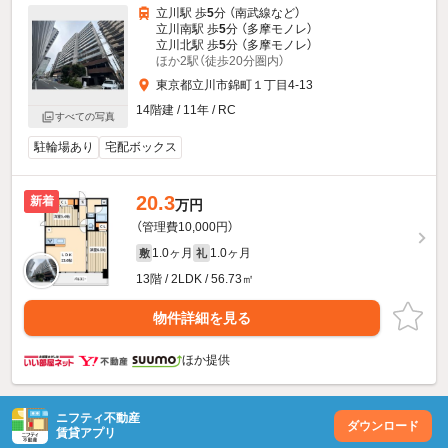
立川駅 歩
5
分 （南武線
など
）
立川南駅 歩
5
分 （多摩モノレ）
立川北駅 歩
5
分 （多摩モノレ）
ほか2駅（徒歩20分圏内）
東京都立川市錦町１丁目4-13
14階建 / 11年 / RC
すべての写真
駐輪場あり
宅配ボックス
20.3
新着
万円
（管理費10,000円）
1.0ヶ月
1.0ヶ月
敷
礼
13階 / 2LDK / 56.73㎡
物件詳細を見る
ほか提供
ニフティ不動産
ダウンロード
賃貸アプリ