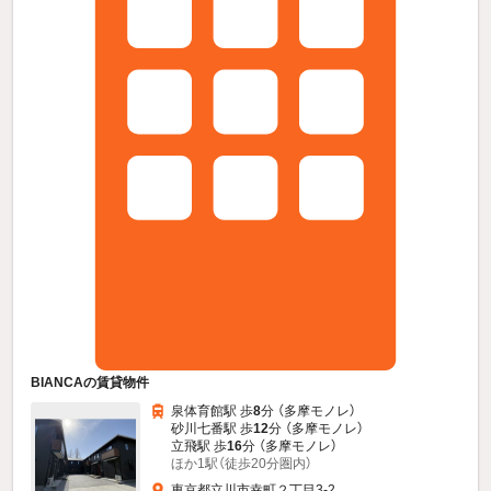
BIANCAの賃貸物件
泉体育館駅 歩
8
分 （多摩モノレ）
砂川七番駅 歩
12
分 （多摩モノレ）
立飛駅 歩
16
分 （多摩モノレ）
ほか1駅（徒歩20分圏内）
東京都立川市幸町２丁目3-2