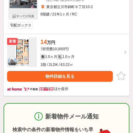
東京都立川市錦町６丁目10-2
6階建 / 21年1ヶ月 / RC
すべての写真
宅配ボックス
14
新着
万円
（管理費10,000円）
1.0ヶ月
1.0ヶ月
敷
礼
1階 / 2LDK / 63.22㎡
物件詳細を見る
ほか提供
新着物件メール通知
検索中の条件の新着物件情報をいち早