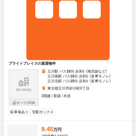
ブライトプレイスの賃貸物件
立川駅 バス
10
分 歩
3
分 （南武線
など
）
立川南駅 バス
10
分 歩
3
分 （多摩モノレ）
立川北駅 バス
10
分 歩
3
分 （多摩モノレ）
東京都立川市砂川町6丁目
3階建 / 新築 / 木造
すべての写真
駐車場あり
宅配ボックス
9.45
万円