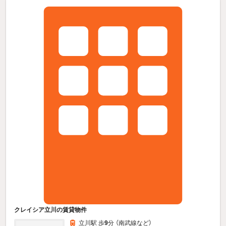
クレイシア立川の賃貸物件
立川駅 歩
9
分 （南武線
など
）