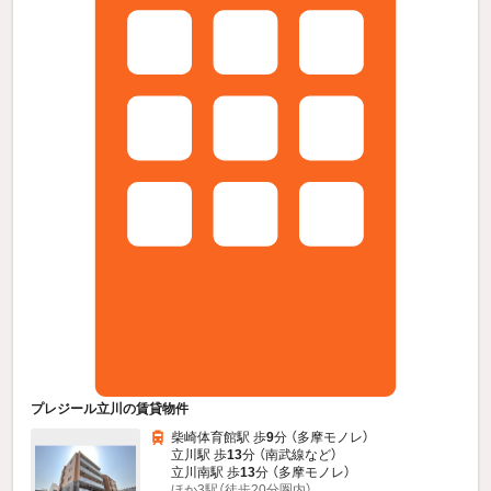
プレジール立川の賃貸物件
柴崎体育館駅 歩
9
分 （多摩モノレ）
立川駅 歩
13
分 （南武線
など
）
立川南駅 歩
13
分 （多摩モノレ）
ほか3駅（徒歩20分圏内）