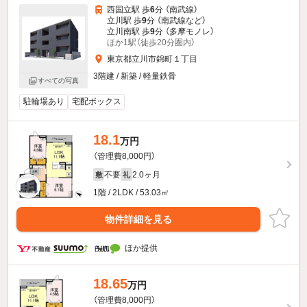
西国立駅 歩
6
分 （南武線）
立川駅 歩
9
分 （南武線
など
）
立川南駅 歩
9
分 （多摩モノレ）
ほか1駅（徒歩20分圏内）
東京都立川市錦町１丁目
3階建 / 新築 / 軽量鉄骨
すべての写真
駐輪場あり
宅配ボックス
18.1
万円
（管理費8,000円）
不要
2.0ヶ月
敷
礼
1階 / 2LDK / 53.03㎡
物件詳細を見る
ほか提供
18.65
万円
（管理費8,000円）