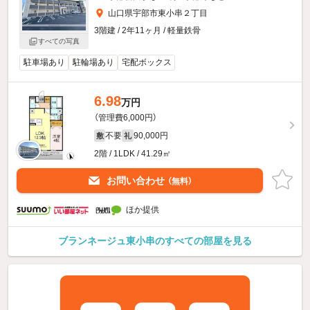
山口県宇部市東小串２丁目
3階建 / 2年11ヶ月 / 軽量鉄骨
すべての写真
駐車場あり
駐輪場あり
宅配ボックス
6.98
万円
（管理費6,000円）
不要
90,000円
敷
礼
2階 / 1LDK / 41.29㎡
お問い合わせ
（無料）
ほか提供
ブランネージュ東小串のすべての部屋を見る