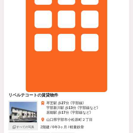
リベルテコートの賃貸物件
琴芝駅 歩
27
分 （宇部線）
宇部新川駅 歩
13
分 （宇部線
など
）
居能駅 歩
17
分 （宇部線
など
）
山口県宇部市小松原町２丁目
2階建 / 6年3ヶ月 / 軽量鉄骨
すべての写真