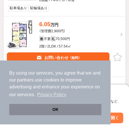
2階建 / 7年6ヶ月 / 木造
駐車場あり
駐輪場あり
6.05
万円
（管理費2,900円）
不要
70,500円
敷
礼
2階 / 2LDK / 57.54㎡
お問い合わせ
（無料）
ほか提供
By using our services, you agree that we and
our
partners
use cookies to improve
アーネストBのすべての部屋を見る
advertising and enhance your experience on
アプリに切り替えて、サクサクお部屋探し
our services.
Privacy Policy
他の人はこんな条件で絞り込んでいます！
会員登録なしですぐ使える。マップ検索やお気に入り保存など、
アプリ限定の便利な機能が使えます！
人気のこだわり条件
OK
Web版で続行
アプリを開く
バス・トイレ別
2階以上
駅・沿線を変更
絞り込み条件を変更