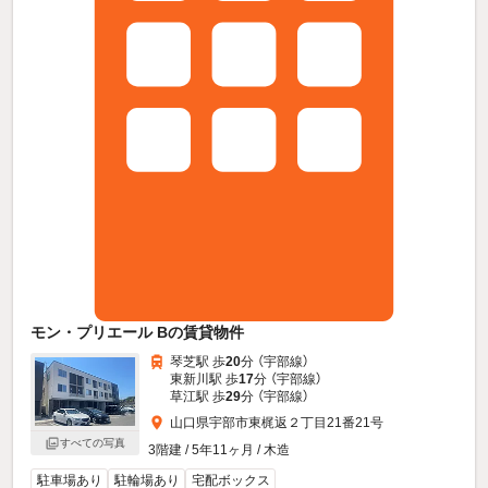
モン・プリエール Bの賃貸物件
琴芝駅 歩
20
分 （宇部線）
東新川駅 歩
17
分 （宇部線）
草江駅 歩
29
分 （宇部線）
山口県宇部市東梶返２丁目21番21号
すべての写真
3階建 / 5年11ヶ月 / 木造
駐車場あり
駐輪場あり
宅配ボックス