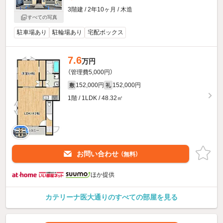
3階建 / 2年10ヶ月 / 木造
すべての写真
駐車場あり
駐輪場あり
宅配ボックス
7.6
万円
（管理費5,000円）
152,000円
152,000円
敷
礼
1階 / 1LDK / 48.32㎡
お問い合わせ
（無料）
ほか提供
カテリーナ医大通りのすべての部屋を見る