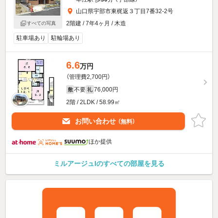
山口県宇部市東梶返３丁目7番32-2号
2階建 / 7年4ヶ月 / 木造
すべての写真
駐車場あり
駐輪場あり
6.6
万円
（管理費2,700円）
不要
76,000円
敷
礼
2階 / 2LDK / 58.99㎡
お問い合わせ
（無料）
ほか提供
ミルアージュIのすべての部屋を見る