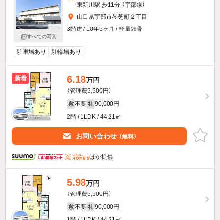
東新川駅 歩
11
分 （宇部線）
山口県宇部市琴芝町２丁目
3階建 / 10年5ヶ月 / 軽量鉄骨
すべての写真
駐車場あり
駐輪場あり
6.18
新着
万円
（管理費5,500円）
不要
90,000円
敷
礼
2階 / 1LDK / 44.21㎡
お問い合わせ
（無料）
ほか提供
5.98
万円
（管理費5,500円）
不要
90,000円
敷
礼
1階 / 1LDK / 44.21㎡