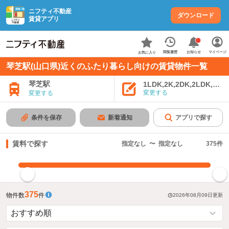
ニフティ不動産
ダウンロード
賃貸アプリ
お知らせ
閲覧履歴
マイページ
お気に入り
琴芝駅(山口県)近くのふたり暮らし向けの賃貸物件一覧
琴芝駅
1LDK,2K,2DK,2LDK,3K,
変更する
変更する
条件を保存
新着通知
アプリで探す
賃料で探す
指定なし
〜
指定なし
375
件
指定した賃料で絞り込む
375
物件数
件
2026年08月09日
更新