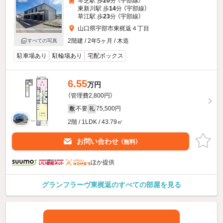
琴芝駅 歩
20
分 （宇部線）
東新川駅 歩
14
分 （宇部線）
草江駅 歩
23
分 （宇部線）
山口県宇部市東梶返４丁目
2階建 / 2年5ヶ月 / 木造
すべての写真
駐車場あり
駐輪場あり
宅配ボックス
6.55
万円
（管理費2,800円）
不要
75,500円
敷
礼
2階 / 1LDK / 43.79㎡
お問い合わせ
（無料）
ほか提供
グランフラーヴ東梶返のすべての部屋を見る