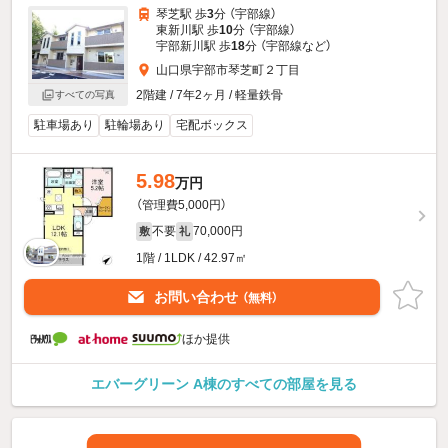
琴芝駅 歩
3
分 （宇部線）
東新川駅 歩
10
分 （宇部線）
宇部新川駅 歩
18
分 （宇部線
など
）
山口県宇部市琴芝町２丁目
2階建 / 7年2ヶ月 / 軽量鉄骨
すべての写真
駐車場あり
駐輪場あり
宅配ボックス
5.98
万円
（管理費5,000円）
不要
70,000円
敷
礼
1階 / 1LDK / 42.97㎡
お問い合わせ
（無料）
ほか提供
エバーグリーン A棟のすべての部屋を見る