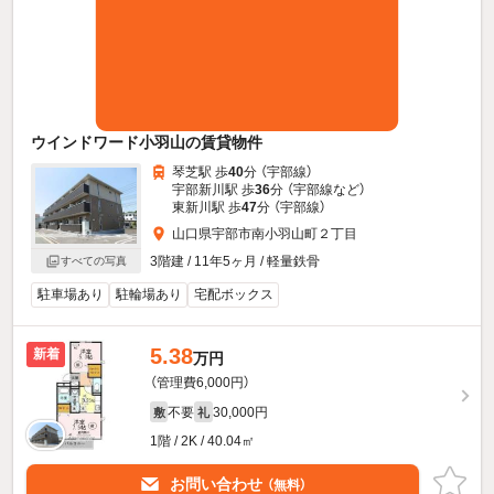
ウインドワード小羽山の賃貸物件
琴芝駅 歩
40
分 （宇部線）
宇部新川駅 歩
36
分 （宇部線
など
）
東新川駅 歩
47
分 （宇部線）
山口県宇部市南小羽山町２丁目
3階建 / 11年5ヶ月 / 軽量鉄骨
すべての写真
駐車場あり
駐輪場あり
宅配ボックス
5.38
新着
万円
（管理費6,000円）
不要
30,000円
敷
礼
1階 / 2K / 40.04㎡
お問い合わせ
（無料）