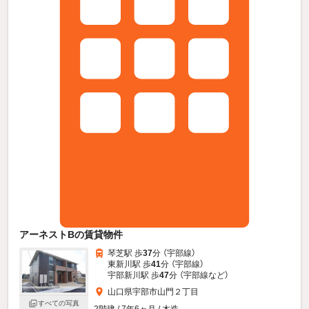
アーネストBの賃貸物件
琴芝駅 歩
37
分 （宇部線）
東新川駅 歩
41
分 （宇部線）
宇部新川駅 歩
47
分 （宇部線
など
）
山口県宇部市山門２丁目
すべての写真