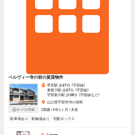
ベルヴィー寺の前の賃貸物件
琴芝駅 歩
27
分 （宇部線）
東新川駅 歩
27
分 （宇部線）
宇部新川駅 歩
39
分 （宇部線
など
）
山口県宇部市寺の前町
2階建 / 6年1ヶ月 / 木造
すべての写真
駐車場あり
駐輪場あり
宅配ボックス