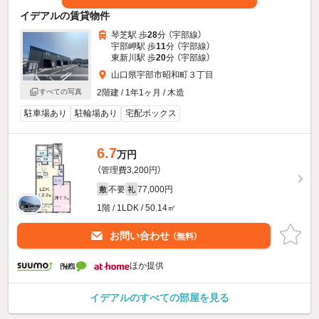
イデアルの賃貸物件
琴芝駅 歩
28
分 （宇部線）
宇部岬駅 歩
11
分 （宇部線）
東新川駅 歩
20
分 （宇部線）
山口県宇部市昭和町３丁目
2階建 / 1年1ヶ月 / 木造
すべての写真
駐車場あり
駐輪場あり
宅配ボックス
6.7
万円
（管理費3,200円）
不要
77,000円
敷
礼
1階 / 1LDK / 50.14㎡
お問い合わせ
（無料）
ほか提供
イデアルのすべての部屋を見る