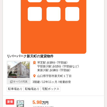
リバーパーク新天町の賃貸物件
琴芝駅 歩
10
分 （宇部線）
宇部新川駅 歩
13
分 （宇部線
など
）
東新川駅 歩
18
分 （宇部線）
山口県宇部市新天町１丁目
すべての写真
3階建 / 12年11ヶ月 / 軽量鉄骨
駐車場あり
駐輪場あり
宅配ボックス
5.98
新着
万円