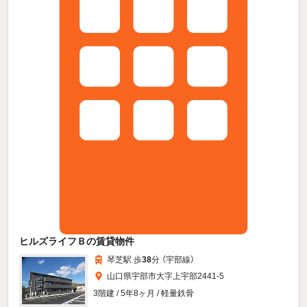
ヒルズライフＢの賃貸物件
琴芝駅 歩
38
分 （宇部線）
山口県宇部市大字上宇部2441-5
3階建 / 5年8ヶ月 / 軽量鉄骨