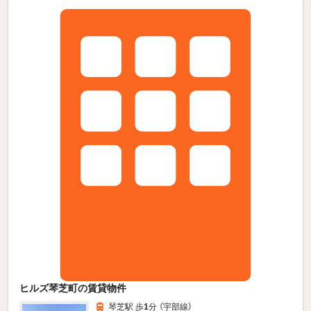
ヒルズ琴芝町の賃貸物件
琴芝駅 歩
1
分 （宇部線）