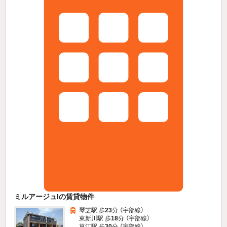
ミルアージュIの賃貸物件
琴芝駅 歩
23
分 （宇部線）
東新川駅 歩
18
分 （宇部線）
草江駅 歩
30
分 （宇部線）