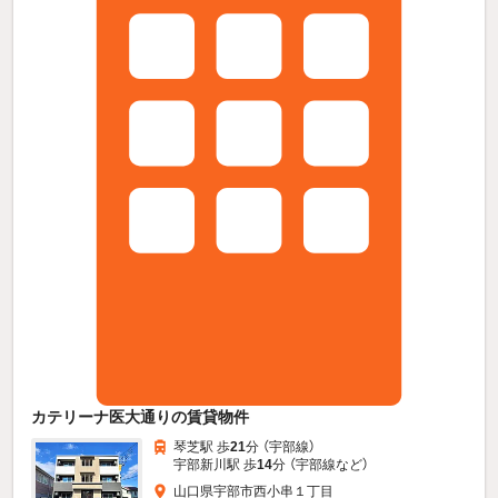
カテリーナ医大通りの賃貸物件
琴芝駅 歩
21
分 （宇部線）
宇部新川駅 歩
14
分 （宇部線
など
）
山口県宇部市西小串１丁目