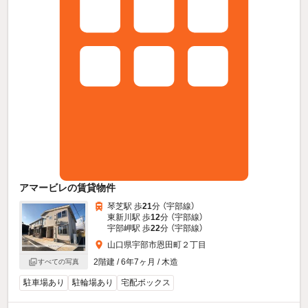
アマービレの賃貸物件
琴芝駅 歩
21
分 （宇部線）
東新川駅 歩
12
分 （宇部線）
宇部岬駅 歩
22
分 （宇部線）
山口県宇部市恩田町２丁目
2階建 / 6年7ヶ月 / 木造
すべての写真
駐車場あり
駐輪場あり
宅配ボックス