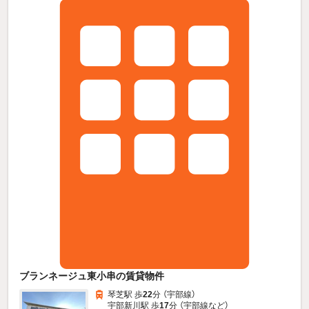
ブランネージュ東小串の賃貸物件
琴芝駅 歩
22
分 （宇部線）
宇部新川駅 歩
17
分 （宇部線
など
）