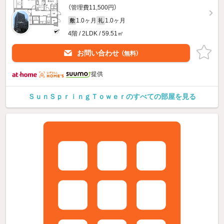
（管理費11,500円）
1.0ヶ月
1.0ヶ月
敷
礼
4階 / 2LDK / 59.51㎡
お問い合わせ
（無料）
提供
ＳｕｎＳｐｒｉｎｇＴｏｗｅｒのすべての部屋を見る