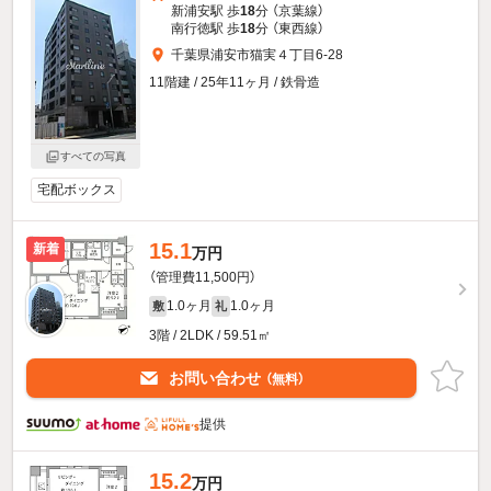
新浦安駅 歩
18
分 （京葉線）
南行徳駅 歩
18
分 （東西線）
千葉県浦安市猫実４丁目6-28
11階建 / 25年11ヶ月 / 鉄骨造
すべての写真
宅配ボックス
15.1
新着
万円
（管理費11,500円）
1.0ヶ月
1.0ヶ月
敷
礼
3階 / 2LDK / 59.51㎡
お問い合わせ
（無料）
提供
15.2
万円