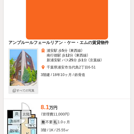
アンプルールフェールリアン・ケー・エムの賃貸物件
浦安駅 歩
5
分 （東西線）
南行徳駅 歩
12
分 （東西線）
新浦安駅 バス
25
分 歩
1
分 （京葉線）
千葉県浦安市当代島2丁目6-51
3階建 / 18年10ヶ月 / 鉄骨造
すべての写真
8.1
万円
（管理費11,000円）
不要
1.0ヶ月
敷
礼
3階 / 1K / 25.55㎡