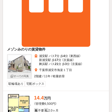
メゾンみのりの賃貸物件
浦安駅 バス
7
分 歩
4
分 （東西線）
新浦安駅 歩
17
分 （京葉線）
舞浜駅 バス
21
分 歩
3
分 （京葉線）
千葉県浦安市海楽１丁目
2階建 / 11年 / 軽量鉄骨
すべての写真
駐輪場あり
宅配ボックス
14.4
万円
（管理費6,500円）
不要
2.0ヶ月
敷
礼