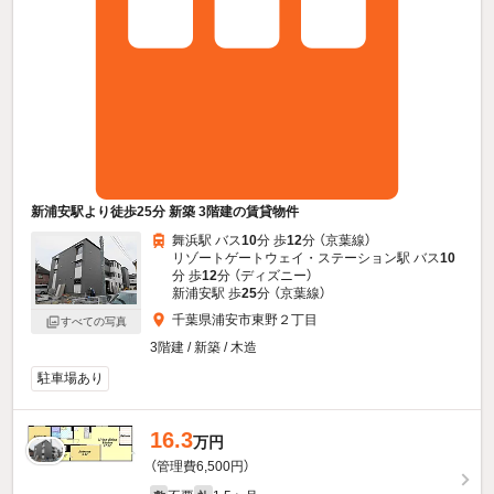
新浦安駅より徒歩25分 新築 3階建の賃貸物件
舞浜駅 バス
10
分 歩
12
分 （京葉線）
リゾートゲートウェイ・ステーション駅 バス
10
分 歩
12
分 （ディズニー）
新浦安駅 歩
25
分 （京葉線）
千葉県浦安市東野２丁目
すべての写真
3階建 / 新築 / 木造
駐車場あり
16.3
万円
（管理費6,500円）