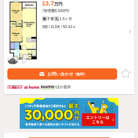
13.7
万円
（管理費6,500円）
不要
1.5ヶ月
敷
礼
3階 / 2LDK / 50.42㎡
お問い合わせ
（無料）
ほか提供