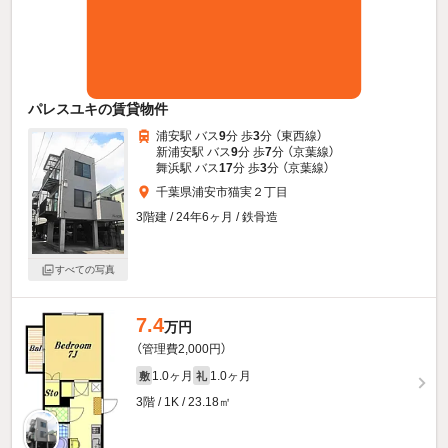
パレスユキの賃貸物件
浦安駅 バス
9
分 歩
3
分 （東西線）
新浦安駅 バス
9
分 歩
7
分 （京葉線）
舞浜駅 バス
17
分 歩
3
分 （京葉線）
千葉県浦安市猫実２丁目
3階建 / 24年6ヶ月 / 鉄骨造
すべての写真
7.4
万円
（管理費2,000円）
1.0ヶ月
1.0ヶ月
敷
礼
3階 / 1K / 23.18㎡