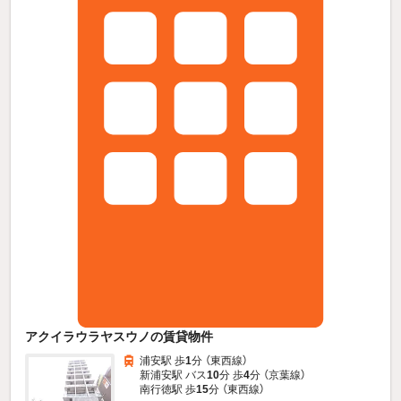
アクイラウラヤスウノの賃貸物件
浦安駅 歩
1
分 （東西線）
新浦安駅 バス
10
分 歩
4
分 （京葉線）
南行徳駅 歩
15
分 （東西線）