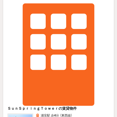
ＳｕｎＳｐｒｉｎｇＴｏｗｅｒの賃貸物件
浦安駅 歩
4
分 （東西線）