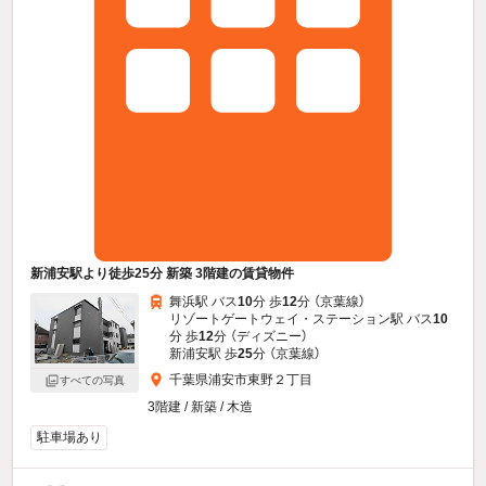
新浦安駅より徒歩25分 新築 3階建の賃貸物件
舞浜駅 バス
10
分 歩
12
分 （京葉線）
リゾートゲートウェイ・ステーション駅 バス
10
分 歩
12
分 （ディズニー）
新浦安駅 歩
25
分 （京葉線）
千葉県浦安市東野２丁目
すべての写真
3階建 / 新築 / 木造
駐車場あり