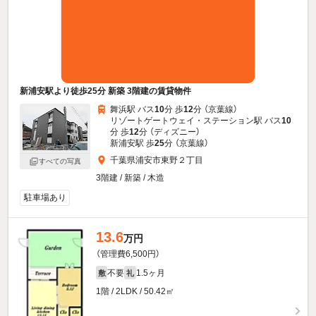
新浦安駅より徒歩25分 新築 3階建の賃貸物件
舞浜駅 バス
10
分 歩
12
分 （京葉線）
リゾートゲートウェイ・ステーション駅 バス
10
分 歩
12
分 （ディズニー）
新浦安駅 歩
25
分 （京葉線）
千葉県浦安市東野２丁目
すべての写真
3階建 / 新築 / 木造
駐車場あり
13.6
万円
（管理費6,500円）
不要
1.5ヶ月
敷
礼
1階 / 2LDK / 50.42㎡