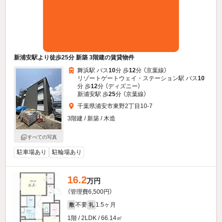
新浦安駅より徒歩25分 新築 3階建の賃貸物件
舞浜駅 バス
10
分 歩
12
分 （京葉線）
リゾートゲートウェイ・ステーション駅 バス
10
分 歩
12
分 （ディズニー）
新浦安駅 歩
25
分 （京葉線）
千葉県浦安市東野2丁目10-7
3階建 / 新築 / 木造
すべての写真
駐車場あり
駐輪場あり
16.2
万円
（管理費6,500円）
不要
1.5ヶ月
敷
礼
1階 / 2LDK / 66.14㎡