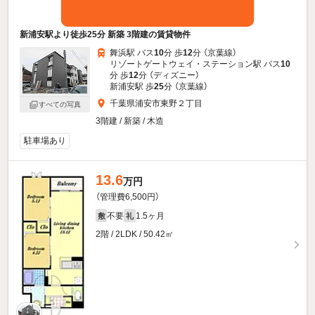
新浦安駅より徒歩25分 新築 3階建の賃貸物件
舞浜駅 バス
10
分 歩
12
分 （京葉線）
リゾートゲートウェイ・ステーション駅 バス
10
分 歩
12
分 （ディズニー）
新浦安駅 歩
25
分 （京葉線）
千葉県浦安市東野２丁目
すべての写真
3階建 / 新築 / 木造
駐車場あり
13.6
万円
（管理費6,500円）
不要
1.5ヶ月
敷
礼
2階 / 2LDK / 50.42㎡