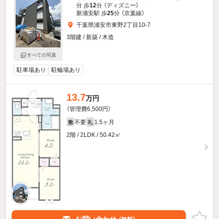
分 歩
12
分 （ディズニー）
新浦安駅 歩
25
分 （京葉線）
千葉県浦安市東野2丁目10-7
3階建 / 新築 / 木造
すべての写真
駐車場あり
駐輪場あり
13.7
万円
（管理費6,500円）
不要
1.5ヶ月
敷
礼
2階 / 2LDK / 50.42㎡