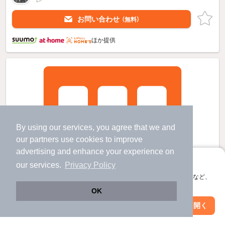
お問い合わせ
（無料）
ほか提供
By using our services, you agree that we and
our
partners
use cookies to improve
advertising and enhance your experience on
アプリに切り替えて、サクサクお部屋探し
our services.
Privacy Policy
会員登録なしですぐ使える。マップ検索やお気に入り保存など、
アプリ限定の便利な機能が使えます！
OK
Web版で続行
アプリを開く
市区町村を変更
絞り込み条件を変更