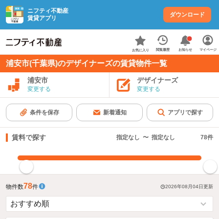
ニフティ不動産
ダウンロード
賃貸アプリ
お知らせ
閲覧履歴
マイページ
お気に入り
浦安市(千葉県)のデザイナーズの賃貸物件一覧
浦安市
デザイナーズ
変更する
変更する
条件を保存
新着通知
アプリで探す
賃料で探す
指定なし
〜
指定なし
78
件
指定した賃料で絞り込む
78
物件数
件
2026年08月04日
更新