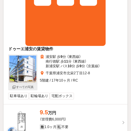
ドゥーエ浦安の賃貸物件
浦安駅 歩
9
分 （東西線）
南行徳駅 歩
11
分 （東西線）
新浦安駅 バス
10
分 歩
9
分 （京葉線）
千葉県浦安市北栄2丁目12-8
5階建 / 17年10ヶ月 / RC
すべての写真
駐車場あり
駐輪場あり
宅配ボックス
9.5
万円
（管理費6,000円）
1.0ヶ月
不要
敷
礼