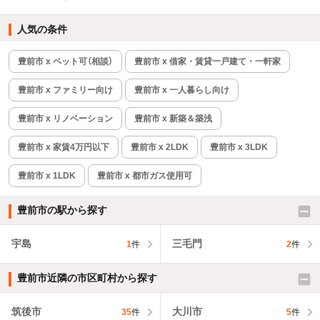
人気の条件
豊前市 x ペット可（相談）
豊前市 x 借家・賃貸一戸建て・一軒家
豊前市 x ファミリー向け
豊前市 x 一人暮らし向け
豊前市 x リノベーション
豊前市 x 新築＆築浅
豊前市 x 家賃4万円以下
豊前市 x 2LDK
豊前市 x 3LDK
豊前市 x 1LDK
豊前市 x 都市ガス使用可
豊前市の駅から探す
宇島
三毛門
1
件
2
件
豊前市近隣の市区町村から探す
筑後市
大川市
35
件
5
件