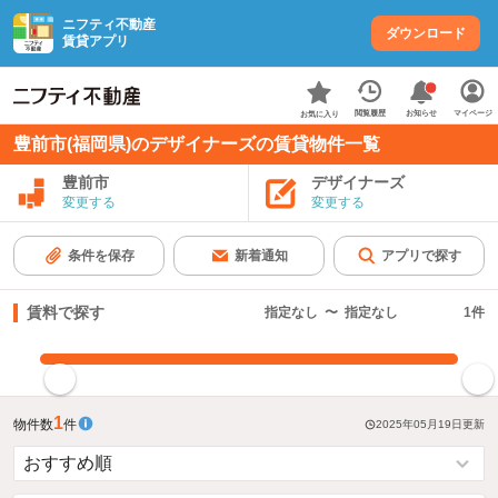
ニフティ不動産
ダウンロード
賃貸アプリ
お知らせ
閲覧履歴
マイページ
お気に入り
豊前市(福岡県)のデザイナーズの賃貸物件一覧
豊前市
デザイナーズ
変更する
変更する
条件を保存
新着通知
アプリで探す
賃料で探す
指定なし
〜
指定なし
1
件
指定した賃料で絞り込む
1
物件数
件
2025年05月19日
更新