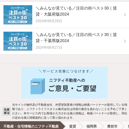
＼みんなが見ている／注目の街ベスト30｜賃
貸・大阪府版2024
2024年08月29日
＼みんなが見ている／注目の街ベスト30｜賃
貸・千葉県版2024
2024年06月27日
他の人はこんな条件で絞り込んでいます！
人気のこだわり条件
バス・トイレ別
2階以上
駐車場あり
ペット相談
当サイトの物件及び不動産会社、外壁塗装業者の情報は検索パートナーが提供している情
報であり、ニフティライフスタイル株式会社は内容の責任を負わないことを予めご了承く
免責
洗濯機置場あり
独立洗面台
事項
ださい。本サービス内でお客様が入力される個人情報は、検索パートナーが取得し、同社
の定める個人情報規約に従って取り扱われます。
エアコンあり
都市ガス
不動産・住宅情報のニフティ不動産
賃貸
福岡県
豊前市