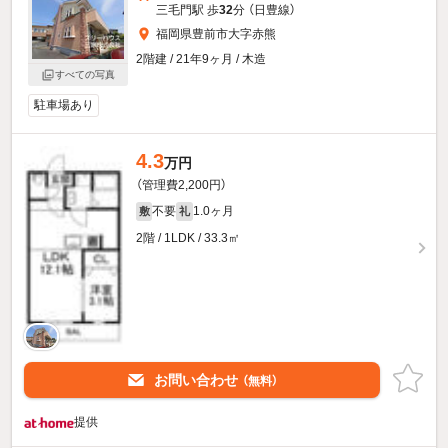
三毛門駅 歩
32
分 （日豊線）
福岡県豊前市大字赤熊
2階建 / 21年9ヶ月 / 木造
すべての写真
駐車場あり
4.3
万円
（管理費2,200円）
不要
1.0ヶ月
敷
礼
2階 / 1LDK / 33.3㎡
お問い合わせ
（無料）
提供