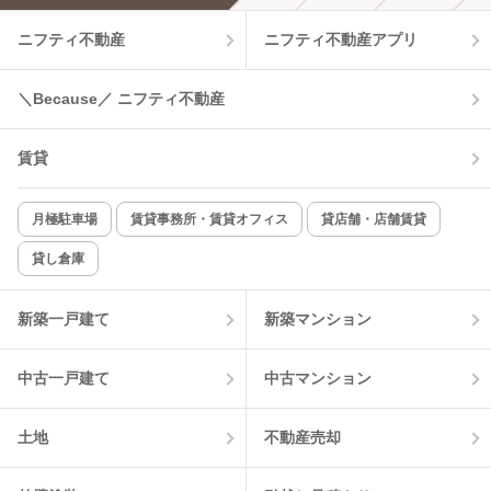
ニフティ不動産
ニフティ不動産アプリ
温水洗浄便座
オートロック
コンロ2口以上
追焚き機能
＼Because／ ニフティ不動産
TV付インターホン
角部屋
賃貸
新着のみ
インターネット無料
月極駐車場
賃貸事務所・賃貸オフィス
貸店舗・店舗賃貸
貸し倉庫
該当件数:
物件一覧に反映
1
件
新築一戸建て
新築マンション
中古一戸建て
中古マンション
土地
不動産売却