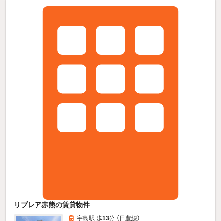
リブレア赤熊の賃貸物件
宇島駅 歩
13
分 （日豊線）