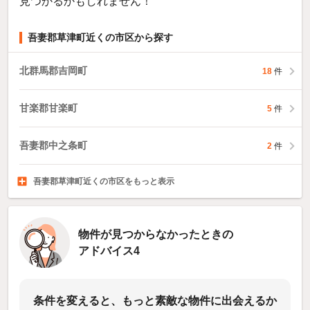
見つかるかもしれません！
吾妻郡草津町近くの市区から探す
北群馬郡吉岡町
18
件
甘楽郡甘楽町
5
件
吾妻郡中之条町
2
件
吾妻郡草津町近くの市区をもっと表示
佐波郡玉村町
邑楽郡明和町
邑楽郡千代田町
43
1
件
4
件
件
物件が見つからなかったときの
アドバイス4
条件を変えると、もっと素敵な物件に出会えるか