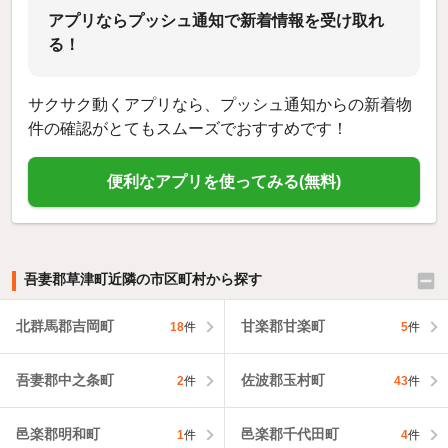
アプリならプッシュ通知で新着情報を受け取れ
る！
サクサク動くアプリなら、プッシュ通知からの新着物
件の確認がとてもスムーズでおすすめです！
便利なアプリを使ってみる(無料)
吾妻郡草津町近隣の市区町村から探す
北群馬郡吉岡町
甘楽郡甘楽町
18
件
5
件
吾妻郡中之条町
佐波郡玉村町
2
件
43
件
邑楽郡明和町
邑楽郡千代田町
1
件
4
件