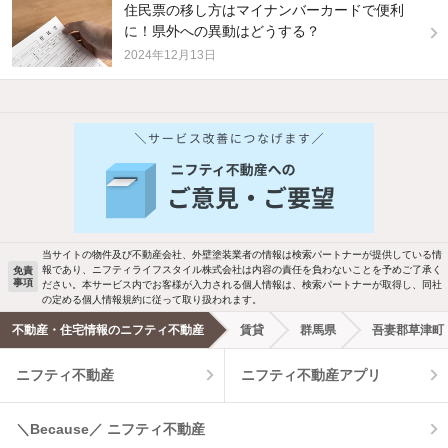
住民票の移し方はマイナンバーカードで便利
に！県外への異動はどうする？
2024年12月13日
他の人はこんな条件で絞り込んでいます！
人気のこだわり条件
バス・トイレ別
2階以上
駐車場あり
ペット相談
当サイトの物件及び不動産会社、外壁塗装業者の情報は検索パートナーが提供している情
報であり、ニフティライフスタイル株式会社は内容の責任を負わないことを予めご了承く
免責
洗濯機置場あり
独立洗面台
事項
ださい。本サービス内でお客様が入力される個人情報は、検索パートナーが取得し、同社
の定める個人情報規約に従って取り扱われます。
エアコンあり
都市ガス
不動産・住宅情報のニフティ不動産
賃貸
群馬県
吾妻郡草津町
ニフティ不動産
ニフティ不動産アプリ
温水洗浄便座
オートロック
コンロ2口以上
追焚き機能
＼Because／ ニフティ不動産