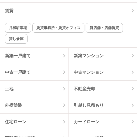
TV付インターホン
角部屋
賃貸
新着のみ
インターネット無料
月極駐車場
賃貸事務所・賃貸オフィス
貸店舗・店舗賃貸
貸し倉庫
該当件数:
物件一覧に反映
0
件
新築一戸建て
新築マンション
中古一戸建て
中古マンション
土地
不動産売却
外壁塗装
引越し見積もり
住宅ローン
カードローン