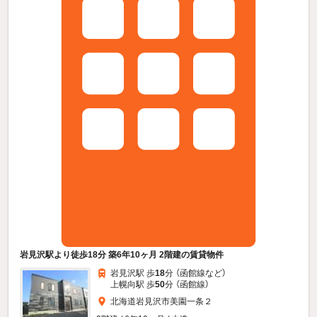
岩見沢駅より徒歩18分 築6年10ヶ月 2階建の賃貸物件
岩見沢駅 歩
18
分 （函館線
など
）
上幌向駅 歩
50
分 （函館線）
北海道岩見沢市美園一条２