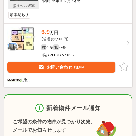
2階建 / 6年10ヶ月 / 木造
すべての写真
駐車場あり
6.9
万円
（管理費3,500円）
不要
不要
敷
礼
1階 / 2LDK / 57.85㎡
お問い合わせ
（無料）
提供
新着物件メール通知
ご希望の条件の物件が見つかり次第、
メールでお知らせします