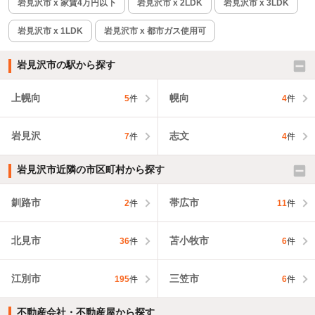
岩見沢市 x 家賃4万円以下
岩見沢市 x 2LDK
岩見沢市 x 3LDK
岩見沢市 x 1LDK
岩見沢市 x 都市ガス使用可
岩見沢市の駅から探す
上幌向
幌向
5
件
4
件
岩見沢
志文
7
件
4
件
岩見沢市近隣の市区町村から探す
釧路市
帯広市
2
件
11
件
北見市
苫小牧市
36
件
6
件
江別市
三笠市
195
件
6
件
不動産会社・不動産屋から探す