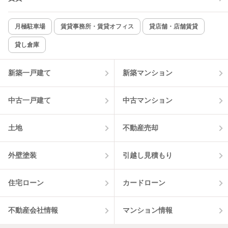
新着のみ
インターネット無料
月極駐車場
賃貸事務所・賃貸オフィス
貸店舗・店舗賃貸
貸し倉庫
該当件数:
物件一覧に反映
5
件
新築一戸建て
新築マンション
中古一戸建て
中古マンション
土地
不動産売却
外壁塗装
引越し見積もり
住宅ローン
カードローン
不動産会社情報
マンション情報