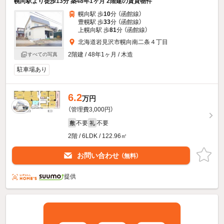
幌向駅より徒歩13分 築48年1ヶ月 2階建の賃貸物件
幌向駅 歩
10
分 （函館線）
豊幌駅 歩
33
分 （函館線）
上幌向駅 歩
81
分 （函館線）
北海道岩見沢市幌向南二条４丁目
2階建 / 48年1ヶ月 / 木造
すべての写真
駐車場あり
6.2
万円
（管理費3,000円）
不要
不要
敷
礼
2階 / 6LDK / 122.96㎡
お問い合わせ
（無料）
提供