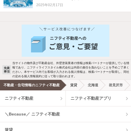
2025年02月17日
他の人はこんな条件で絞り込んでいます！
人気のこだわり条件
バス・トイレ別
2階以上
駐車場あり
ペット相談
当サイトの物件及び不動産会社、外壁塗装業者の情報は検索パートナーが提供している情
報であり、ニフティライフスタイル株式会社は内容の責任を負わないことを予めご了承く
免責
事項
ださい。本サービス内でお客様が入力される個人情報は、検索パートナーが取得し、同社
洗濯機置場あり
独立洗面台
の定める個人情報規約に従って取り扱われます。
不動産・住宅情報のニフティ不動産
賃貸
北海道
岩見沢市
エアコンあり
都市ガス
ニフティ不動産
ニフティ不動産アプリ
温水洗浄便座
オートロック
＼Because／ ニフティ不動産
コンロ2口以上
追焚き機能
賃貸
TV付インターホン
角部屋