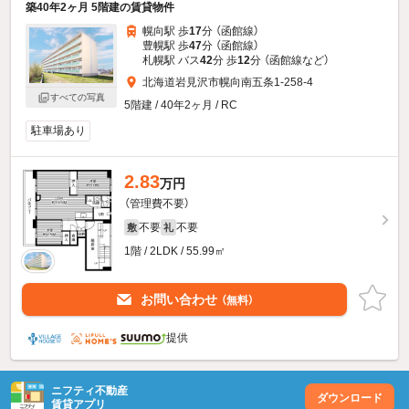
築40年2ヶ月 5階建の賃貸物件
幌向駅 歩
17
分 （函館線）
豊幌駅 歩
47
分 （函館線）
札幌駅 バス
42
分 歩
12
分 （函館線
など
）
北海道岩見沢市幌向南五条1-258-4
すべての写真
5階建 / 40年2ヶ月 / RC
駐車場あり
2.83
万円
（管理費不要）
不要
不要
敷
礼
1階 / 2LDK / 55.99㎡
お問い合わせ
（無料）
提供
ニフティ不動産
ダウンロード
賃貸アプリ