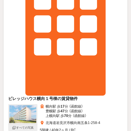
ビレッジハウス幌向１号棟の賃貸物件
幌向駅 歩
17
分 （函館線）
豊幌駅 歩
47
分 （函館線）
上幌向駅 歩
70
分 （函館線）
北海道岩見沢市幌向南五条1-258-4
すべての写真
5階建 / 40年2ヶ月 / RC