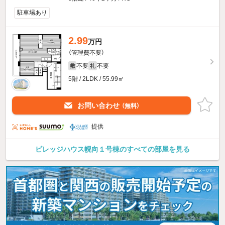
駐車場あり
2.99
万円
（管理費不要）
不要
不要
敷
礼
5階 / 2LDK / 55.99㎡
お問い合わせ
（無料）
提供
ビレッジハウス幌向１号棟のすべての部屋を見る