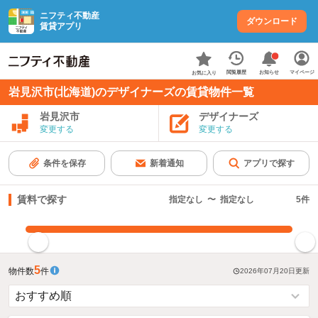
ニフティ不動産
ダウンロード
賃貸アプリ
お知らせ
閲覧履歴
マイページ
お気に入り
岩見沢市(北海道)のデザイナーズの賃貸物件一覧
岩見沢市
デザイナーズ
変更する
変更する
条件を保存
新着通知
アプリで探す
賃料で探す
指定なし
〜
指定なし
5
件
指定した賃料で絞り込む
5
物件数
件
2026年07月20日
更新