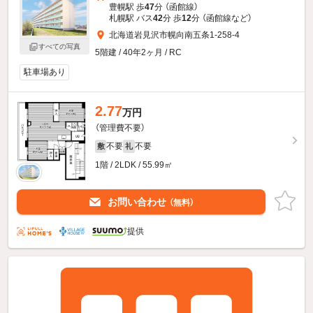
豊幌駅 歩
47
分 （函館線）
札幌駅 バス
42
分 歩
12
分 （函館線
など
）
北海道岩見沢市幌向南五条1-258-4
すべての写真
5階建 / 40年2ヶ月 / RC
駐車場あり
2.77
万円
（管理費不要）
不要
不要
敷
礼
1階 / 2LDK / 55.99㎡
お問い合わせ
（無料）
提供