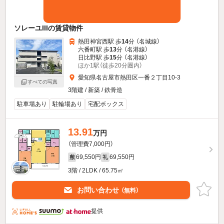
ソレーユIIIの賃貸物件
熱田神宮西駅 歩
14
分 （名城線）
六番町駅 歩
13
分 （名港線）
日比野駅 歩
15
分 （名港線）
ほか1駅（徒歩20分圏内）
愛知県名古屋市熱田区一番２丁目10-3
すべての写真
3階建 / 新築 / 鉄骨造
駐車場あり
駐輪場あり
宅配ボックス
13.91
万円
（管理費7,000円）
69,550円
69,550円
敷
礼
3階 / 2LDK / 65.75㎡
お問い合わせ
（無料）
提供