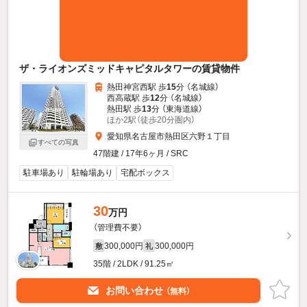
ザ・ライオンズミッドキャピタルタワーの賃貸物件
熱田神宮西駅 歩
15
分 （名城線）
西高蔵駅 歩
12
分 （名城線）
熱田駅 歩
13
分 （東海道線）
ほか2駅（徒歩20分圏内）
愛知県名古屋市熱田区六野１丁目
すべての写真
47階建 / 17年6ヶ月 / SRC
駐車場あり
駐輪場あり
宅配ボックス
30
万円
（管理費不要）
300,000円
300,000円
敷
礼
35階 / 2LDK / 91.25㎡
お問い合わせ
（無料）