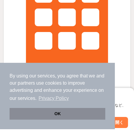
By using our services, you agree that we and
our
partners
use cookies to improve
advertising and enhance your experience on
リッツハウスの賃貸物件
アプリに切り替えて、サクサクお部屋探し
our services.
Privacy Policy
熱田神宮西駅 歩
14
分 （名城線）
会員登録なしですぐ使える。マップ検索やお気に入り保存など、
日比野駅 歩
11
分 （名港線）
アプリ限定の便利な機能が使えます！
六番町駅 歩
12
分 （名港線）
OK
ほか1駅（徒歩20分圏内）
Web版で続行
アプリを開く
愛知県名古屋市熱田区一番1丁目
駅・沿線を変更
絞り込み条件を変更
すべての写真
3階建 / 17年7ヶ月 / 鉄骨造