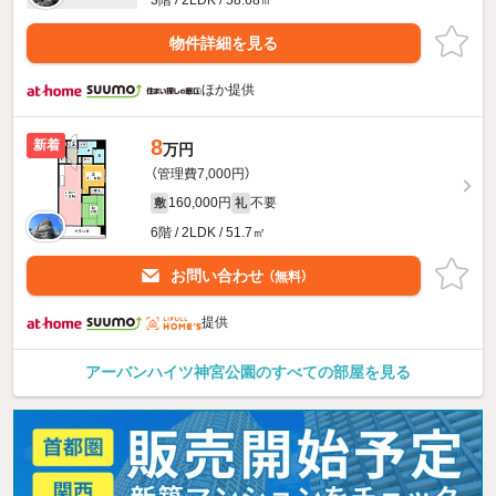
3階 / 2LDK / 58.68㎡
物件詳細を見る
ほか提供
8
新着
万円
（管理費7,000円）
160,000円
不要
敷
礼
6階 / 2LDK / 51.7㎡
お問い合わせ
（無料）
提供
アーバンハイツ神宮公園のすべての部屋を見る