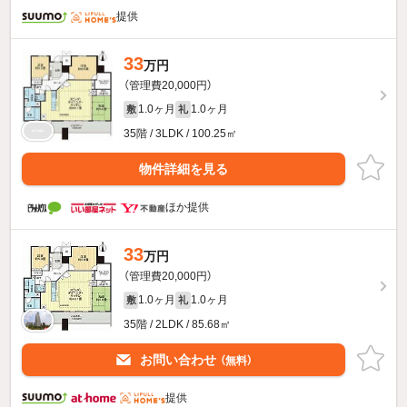
提供
33
万円
（管理費20,000円）
1.0ヶ月
1.0ヶ月
敷
礼
35階 / 3LDK / 100.25㎡
物件詳細を見る
ほか提供
33
万円
（管理費20,000円）
1.0ヶ月
1.0ヶ月
敷
礼
35階 / 2LDK / 85.68㎡
お問い合わせ
（無料）
提供