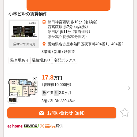
小林ビルの賃貸物件
熱田神宮西駅 歩
10
分 （名城線）
西高蔵駅 歩
7
分 （名城線）
熱田駅 歩
11
分 （東海道線）
ほか3駅（徒歩20分圏内）
愛知県名古屋市熱田区夜寒町404番1、404番2
すべての写真
3階建 / 新築 / 鉄骨造
駐車場あり
駐輪場あり
宅配ボックス
17.8
万円
（管理費10,000円）
不要
2.0ヶ月
敷
礼
3階 / 3LDK / 80.46㎡
お問い合わせ
（無料）
提供