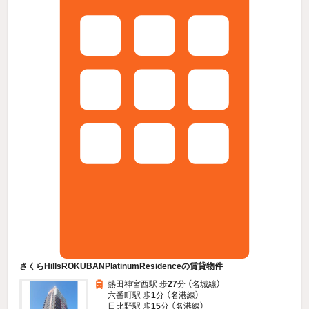
さくらHillsROKUBANPlatinumResidenceの賃貸物件
熱田神宮西駅 歩
27
分 （名城線）
六番町駅 歩
1
分 （名港線）
日比野駅 歩
15
分 （名港線）