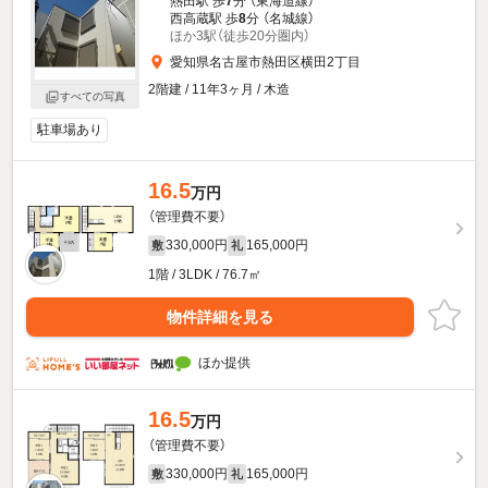
熱田駅 歩
7
分 （東海道線）
西高蔵駅 歩
8
分 （名城線）
ほか3駅（徒歩20分圏内）
愛知県名古屋市熱田区横田2丁目
2階建 / 11年3ヶ月 / 木造
すべての写真
駐車場あり
16.5
万円
（管理費不要）
330,000円
165,000円
敷
礼
1階 / 3LDK / 76.7㎡
物件詳細を見る
ほか提供
16.5
万円
（管理費不要）
330,000円
165,000円
敷
礼