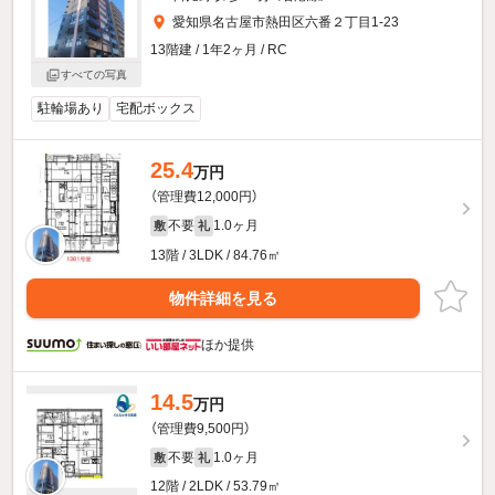
愛知県名古屋市熱田区六番２丁目1-23
13階建 / 1年2ヶ月 / RC
すべての写真
駐輪場あり
宅配ボックス
25.4
万円
（管理費12,000円）
不要
1.0ヶ月
敷
礼
13階 / 3LDK / 84.76㎡
物件詳細を見る
ほか提供
14.5
万円
（管理費9,500円）
不要
1.0ヶ月
敷
礼
12階 / 2LDK / 53.79㎡