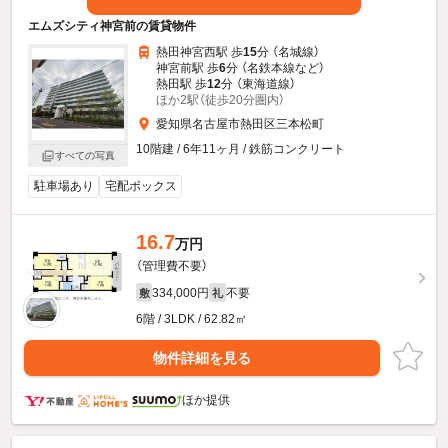
エムズシティ神宮前の賃貸物件
熱田神宮西駅 歩
15
分 （名城線）
神宮前駅 歩
6
分 （名鉄本線
など
）
熱田駅 歩
12
分 （東海道線）
ほか2駅（徒歩20分圏内）
愛知県名古屋市熱田区三本松町
10階建 / 6年11ヶ月 / 鉄筋コンクリート
すべての写真
駐車場あり
宅配ボックス
16.7
万円
（管理費不要）
334,000円
不要
敷
礼
6階 / 3LDK / 62.82㎡
物件詳細を見る
ほか提供