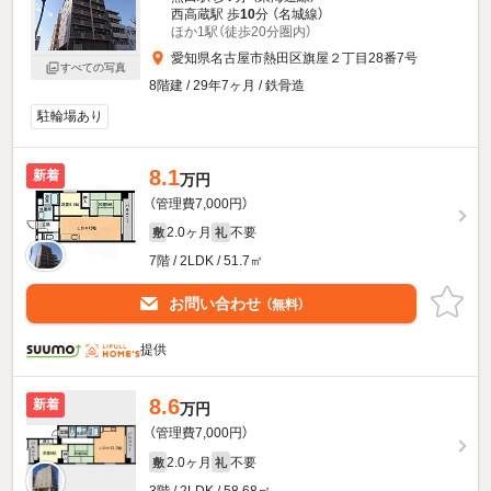
西高蔵駅 歩
10
分 （名城線）
ほか1駅（徒歩20分圏内）
愛知県名古屋市熱田区旗屋２丁目28番7号
すべての写真
8階建 / 29年7ヶ月 / 鉄骨造
駐輪場あり
8.1
新着
万円
（管理費7,000円）
2.0ヶ月
不要
敷
礼
7階 / 2LDK / 51.7㎡
お問い合わせ
（無料）
提供
8.6
新着
万円
（管理費7,000円）
2.0ヶ月
不要
敷
礼