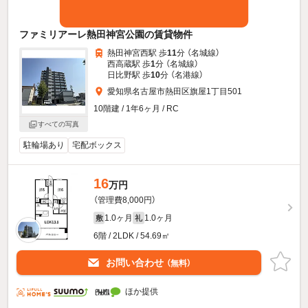
ファミリアーレ熱田神宮公園の賃貸物件
熱田神宮西駅 歩
11
分 （名城線）
西高蔵駅 歩
1
分 （名城線）
日比野駅 歩
10
分 （名港線）
愛知県名古屋市熱田区旗屋1丁目501
10階建 / 1年6ヶ月 / RC
すべての写真
駐輪場あり
宅配ボックス
16
万円
（管理費8,000円）
1.0ヶ月
1.0ヶ月
敷
礼
6階 / 2LDK / 54.69㎡
お問い合わせ
（無料）
ほか提供