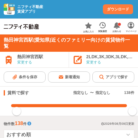
ニフティ不動産
ダウンロード
賃貸アプリ
お知らせ
閲覧履歴
マイページ
お気に入り
熱田神宮西駅(愛知県)近くのファミリー向けの賃貸物件一
覧
熱田神宮西駅
2LDK,3K,3DK,3LDK,4K
変更する
変更する
条件を保存
新着通知
アプリで探す
賃料で探す
指定なし
〜
指定なし
138
件
指定した賃料で絞り込む
138
物件数
件
2026年08月09日
更新