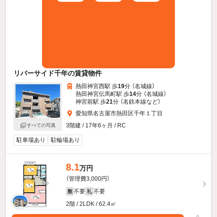
リバーサイド千年の賃貸物件
熱田神宮西駅 歩
19
分 （名城線）
熱田神宮伝馬町駅 歩
14
分 （名城線）
神宮前駅 歩
21
分 （名鉄本線
など
）
愛知県名古屋市熱田区千年１丁目
3階建 / 17年6ヶ月 / RC
すべての写真
駐車場あり
駐輪場あり
8.1
万円
（管理費3,000円）
不要
不要
敷
礼
2階 / 2LDK / 62.4㎡