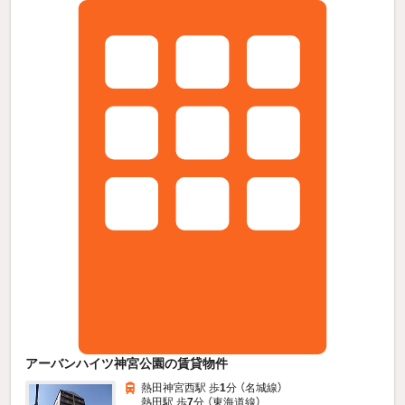
アーバンハイツ神宮公園の賃貸物件
熱田神宮西駅 歩
1
分 （名城線）
熱田駅 歩
7
分 （東海道線）