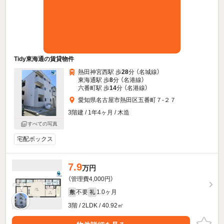
Tidy東海通の賃貸物件
熱田神宮西駅 歩
28
分 （名城線）
東海通駅 歩
8
分 （名港線）
六番町駅 歩
14
分 （名港線）
愛知県名古屋市熱田区五番町７-２７
3階建 / 1年4ヶ月 / 木造
すべての写真
宅配ボックス
7.9
万円
（管理費4,000円）
不要
1.0ヶ月
敷
礼
3階 / 2LDK / 40.92㎡