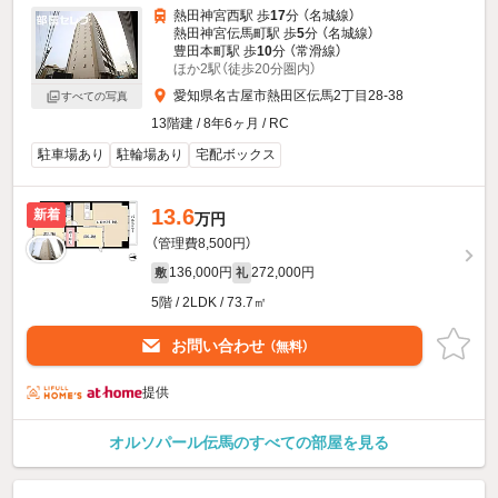
熱田神宮西駅 歩
17
分 （名城線）
熱田神宮伝馬町駅 歩
5
分 （名城線）
豊田本町駅 歩
10
分 （常滑線）
ほか2駅（徒歩20分圏内）
愛知県名古屋市熱田区伝馬2丁目28-38
すべての写真
13階建 / 8年6ヶ月 / RC
駐車場あり
駐輪場あり
宅配ボックス
13.6
新着
万円
（管理費8,500円）
136,000円
272,000円
敷
礼
5階 / 2LDK / 73.7㎡
お問い合わせ
（無料）
提供
オルソパール伝馬のすべての部屋を見る