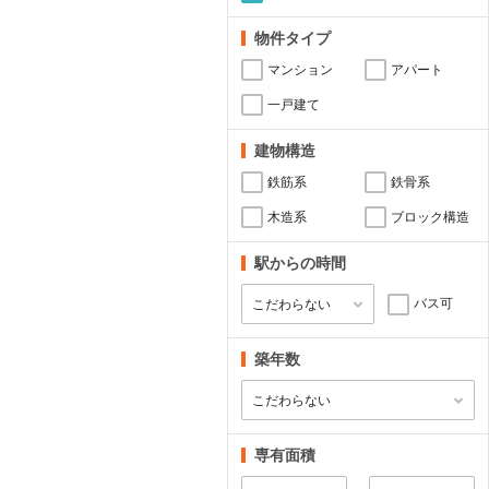
物件タイプ
マンション
アパート
一戸建て
建物構造
鉄筋系
鉄骨系
木造系
ブロック構造
駅からの時間
バス可
築年数
専有面積