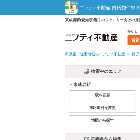
東成岩駅(愛知県)近くのファミリー向けの
借りる
賃貸
不動産・住宅情報のニフティ不動産
賃貸
検索中のエリア
東成岩駅
駅を変更
市区町村を変更
地図から探す
詳細条件を編集