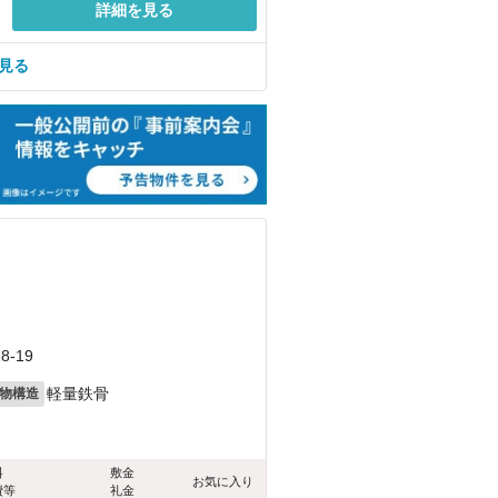
詳細を見る
を見る
-19
軽量鉄骨
物構造
料
敷金
お気に入り
費等
礼金