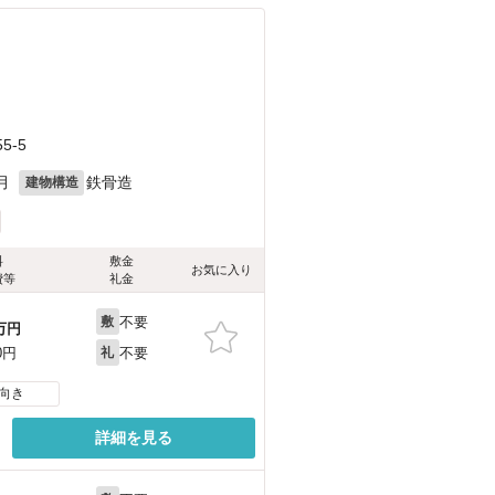
5-5
月
鉄骨造
建物構造
料
敷金
お気に入り
費等
礼金
不要
敷
万円
不要
0円
礼
向き
詳細を見る