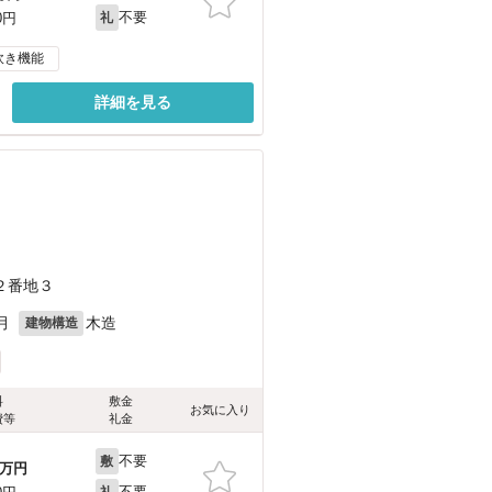
不要
0円
礼
炊き機能
詳細を見る
２番地３
月
木造
建物構造
料
敷金
お気に入り
費等
礼金
不要
敷
万円
不要
礼