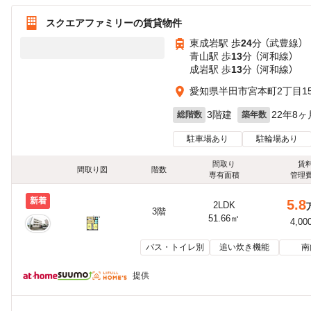
スクエアファミリーの賃貸物件
東成岩駅 歩
24
分 （武豊線）
青山駅 歩
13
分 （河和線）
成岩駅 歩
13
分 （河和線）
愛知県半田市宮本町2丁目15
3階建
22年8ヶ
総階数
築年数
駐車場あり
駐輪場あり
間取り
賃
間取り図
階数
専有面積
管理
新着
5.8
2LDK
3階
51.66㎡
4,00
バス・トイレ別
追い炊き機能
南
提供