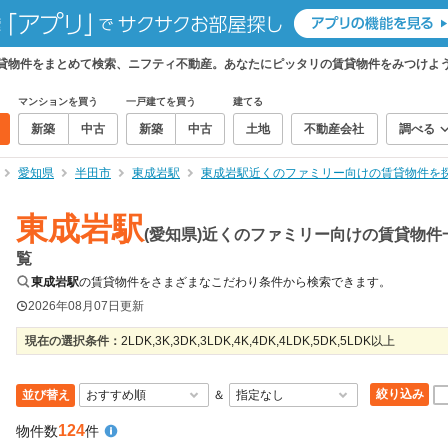
賃貸物件をまとめて検索、ニフティ不動産。あなたにピッタリの賃貸物件をみつけよ
マンションを買う
一戸建てを買う
建てる
新築
中古
新築
中古
土地
不動産会社
調べる
愛知県
半田市
東成岩駅
東成岩駅近くのファミリー向けの賃貸物件を
東成岩駅
(愛知県)近くのファミリー向けの賃貸物件
覧
東成岩駅
の賃貸物件をさまざまなこだわり条件から検索できます。
2026年08月07日
更新
現在の選択条件：
2LDK,3K,3DK,3LDK,4K,4DK,4LDK,5DK,5LDK以上
絞り込み
並び替え
＆
124
物件数
件