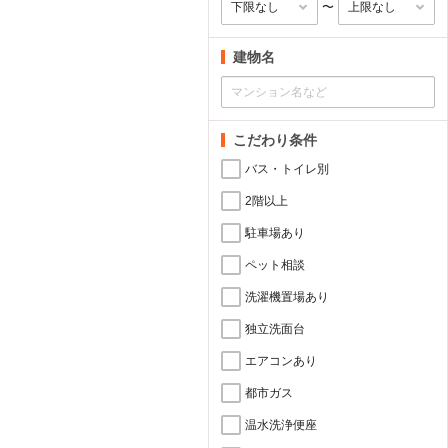
〜
建物名
こだわり条件
バス・トイレ別
2階以上
駐車場あり
ペット相談
洗濯機置場あり
独立洗面台
エアコンあり
都市ガス
温水洗浄便座