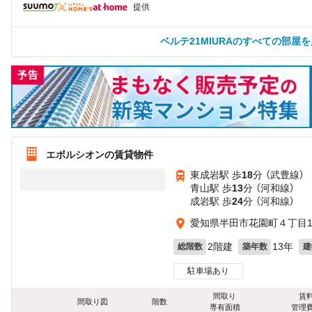
提供
ベルテ21MIURAのすべての部屋
エボルシオンの賃貸物件
東成岩駅 歩
18
分 （武豊線）
青山駅 歩
13
分 （河和線）
成岩駅 歩
24
分 （河和線）
愛知県半田市花園町４丁目18
2階建
13年
総階数
築年数
建
駐車場あり
間取り
賃
間取り図
階数
専有面積
管理