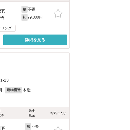
不要
敷
万円
79,000円
0円
礼
ーリング
詳細を見る
-23
月
木造
建物構造
料
敷金
お気に入り
費等
礼金
不要
敷
万円