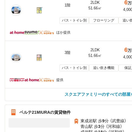
6
2LDK
万
1階
51.66㎡
4,00
バス・トイレ別
フローリング
追い
ほか提供
6
2LDK
万
3階
51.66㎡
4,00
バス・トイレ別
追い炊き機能
保証
提供
スクエアファミリーのすべての部屋
ベルテ21MIURAの賃貸物件
東成岩駅 歩
9
分 （武豊線）
青山駅 歩
3
分 （河和線）