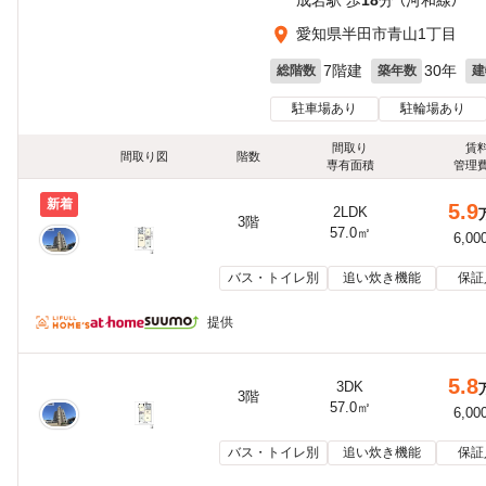
成岩駅 歩
18
分 （河和線）
愛知県半田市青山1丁目
7階建
30年
総階数
築年数
建
駐車場あり
駐輪場あり
間取り
賃
間取り図
階数
専有面積
管理
新着
5.9
2LDK
3階
57.0㎡
6,00
バス・トイレ別
追い炊き機能
保証
提供
5.8
3DK
3階
57.0㎡
6,00
バス・トイレ別
追い炊き機能
保証