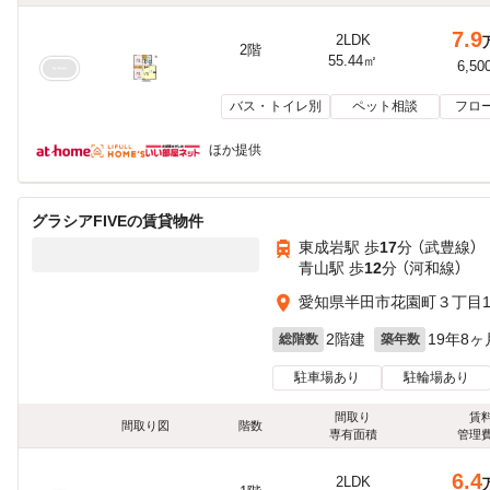
7.9
2LDK
2階
55.44㎡
6,50
バス・トイレ別
ペット相談
フロ
ほか提供
グラシアFIVEの賃貸物件
東成岩駅 歩
17
分 （武豊線）
青山駅 歩
12
分 （河和線）
愛知県半田市花園町３丁目11
2階建
19年8ヶ
総階数
築年数
駐車場あり
駐輪場あり
間取り
賃
間取り図
階数
専有面積
管理
6.4
2LDK