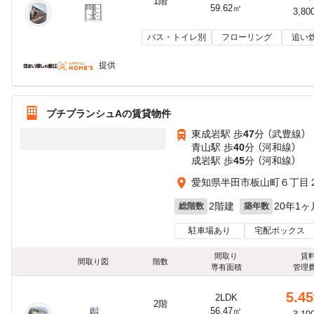
1階
59.62㎡
3,80
バス・トイレ別
フローリング
追い
提供
プチプランシュAの賃貸物件
東成岩駅 歩
47
分 （武豊線）
青山駅 歩
40
分 （河和線）
成岩駅 歩
45
分 （河和線）
愛知県半田市板山町６丁目
2階建
20年1ヶ
総階数
築年数
駐車場あり
宅配ボックス
間取り
賃
間取り図
階数
専有面積
管理
5.45
2LDK
2階
56.47㎡