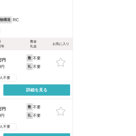
RC
物構造
料
敷金
お気に入り
費等
礼金
不要
敷
万円
不要
0円
礼
人不要
詳細を見る
不要
敷
万円
不要
0円
礼
人不要