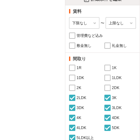
賃料
〜
管理費など込み
敷金無し
礼金無し
間取り
1R
1K
1DK
1LDK
2K
2DK
2LDK
3K
3DK
3LDK
4K
4DK
4LDK
5DK
5LDK以上