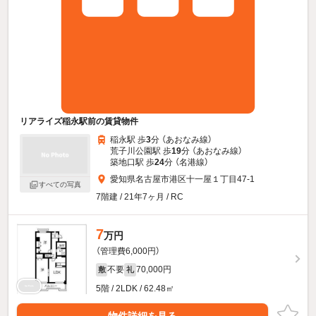
リアライズ稲永駅前の賃貸物件
稲永駅 歩
3
分 （あおなみ線）
荒子川公園駅 歩
19
分 （あおなみ線）
築地口駅 歩
24
分 （名港線）
愛知県名古屋市港区十一屋１丁目47-1
すべての写真
7階建 / 21年7ヶ月 / RC
7
万円
（管理費6,000円）
不要
70,000円
敷
礼
5階 / 2LDK / 62.48㎡
物件詳細を見る