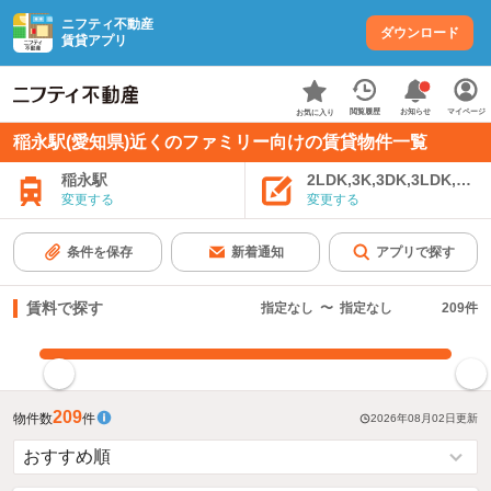
ニフティ不動産
ダウンロード
賃貸アプリ
お知らせ
閲覧履歴
マイページ
お気に入り
稲永駅(愛知県)近くのファミリー向けの賃貸物件一覧
稲永駅
2LDK,3K,3DK,3LDK,4K
変更する
変更する
条件を保存
新着通知
アプリで探す
賃料で探す
指定なし
〜
指定なし
209
件
指定した賃料で絞り込む
209
物件数
件
2026年08月02日
更新