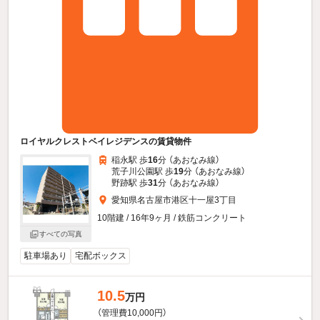
ロイヤルクレストベイレジデンスの賃貸物件
稲永駅 歩
16
分 （あおなみ線）
荒子川公園駅 歩
19
分 （あおなみ線）
野跡駅 歩
31
分 （あおなみ線）
愛知県名古屋市港区十一屋3丁目
10階建 / 16年9ヶ月 / 鉄筋コンクリート
すべての写真
駐車場あり
宅配ボックス
10.5
万円
（管理費10,000円）