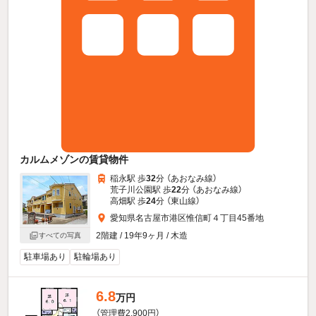
カルムメゾンの賃貸物件
稲永駅 歩
32
分 （あおなみ線）
荒子川公園駅 歩
22
分 （あおなみ線）
高畑駅 歩
24
分 （東山線）
愛知県名古屋市港区惟信町４丁目45番地
2階建 / 19年9ヶ月 / 木造
すべての写真
駐車場あり
駐輪場あり
6.8
万円
（管理費2,900円）