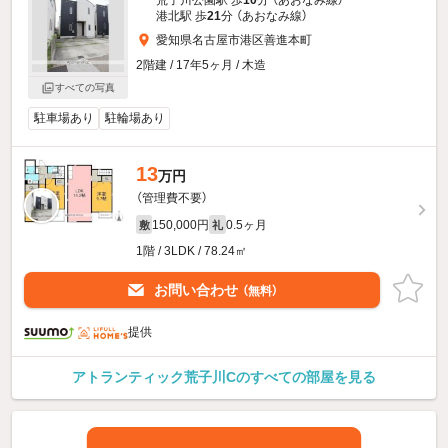
荒子川公園駅 歩
10
分 （あおなみ線）
港北駅 歩
21
分 （あおなみ線）
愛知県名古屋市港区善進本町
2階建 / 17年5ヶ月 / 木造
すべての写真
駐車場あり
駐輪場あり
13
万円
（管理費不要）
150,000円
0.5ヶ月
敷
礼
1階 / 3LDK / 78.24㎡
お問い合わせ
（無料）
提供
アトランティック荒子川Cのすべての部屋を見る