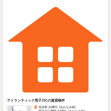
アトランティック荒子川Cの賃貸物件
稲永駅 歩
20
分 （あおなみ線）