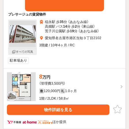
プレサージュの賃貸物件
稲永駅 歩
35
分 （あおなみ線）
高畑駅 バス
14
分 歩
2
分 （東山線）
荒子川公園駅 歩
19
分 （あおなみ線）
愛知県名古屋市港区当知３丁目2102
3階建 / 10年4ヶ月 / RC
すべての写真
駐車場あり
8
万円
（管理費3,500円）
120,000円
1.0ヶ月
敷
礼
1階 / 2LDK / 58.8㎡
物件詳細を見る
ほか提供