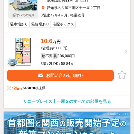
築地口駅 歩
28
分 （名港線）
愛知県名古屋市港区十一屋２丁目
3階建 / 7年4ヶ月 / 軽量鉄骨
すべての写真
駐車場あり
駐輪場あり
宅配ボックス
10.6
万円
（管理費6,000円）
不要
106,000円
敷
礼
3階 / 2LDK / 58.84㎡
お問い合わせ
（無料）
提供
サニープレイス十一屋Ｇのすべての部屋を見る