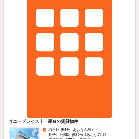
サニープレイス十一屋Ｇの賃貸物件
稲永駅 歩
4
分 （あおなみ線）
荒子川公園駅 歩
20
分 （あおなみ線）