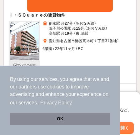
Ｉ・ＳＱｕａｒｅの賃貸物件
稲永駅 歩
27
分 （あおなみ線）
荒子川公園駅 歩
15
分 （あおなみ線）
高畑駅 歩
19
分 （東山線）
愛知県名古屋市港区高木町１丁目31番地1
6階建 / 22年11ヶ月 / RC
すべての写真
駐車場あり
駐輪場あり
宅配ボックス
By using our services, you agree that we and
our
partners
use cookies to improve
5.9
万円
advertising and enhance your experience on
（管理費3,300円）
アプリに切り替えて、サクサクお部屋探し
our services.
Privacy Policy
不要
不要
敷
礼
会員登録なしですぐ使える。マップ検索やお気に入り保存など、
アプリ限定の便利な機能が使えます！
2階 / 2LDK / 60.21㎡
OK
Web版で続行
アプリを開く
お問い合わせ
駅・沿線を変更
絞り込み条件を変更
（無料）