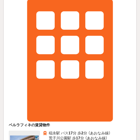
ベルラフィネの賃貸物件
稲永駅 バス
17
分 歩
2
分 （あおなみ線）
荒子川公園駅 歩
17
分 （あおなみ線）