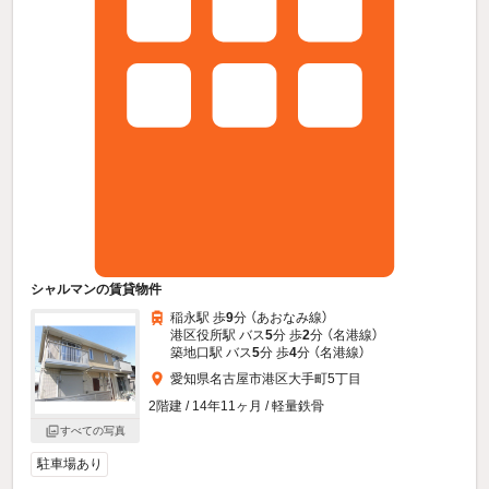
シャルマンの賃貸物件
稲永駅 歩
9
分 （あおなみ線）
港区役所駅 バス
5
分 歩
2
分 （名港線）
築地口駅 バス
5
分 歩
4
分 （名港線）
愛知県名古屋市港区大手町5丁目
2階建 / 14年11ヶ月 / 軽量鉄骨
すべての写真
駐車場あり