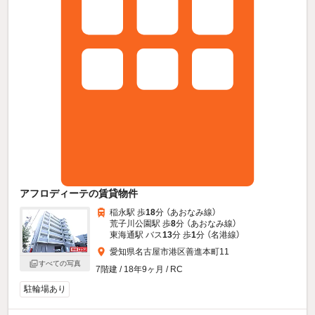
アフロディーテの賃貸物件
稲永駅 歩
18
分 （あおなみ線）
荒子川公園駅 歩
8
分 （あおなみ線）
東海通駅 バス
13
分 歩
1
分 （名港線）
愛知県名古屋市港区善進本町11
すべての写真
7階建 / 18年9ヶ月 / RC
駐輪場あり