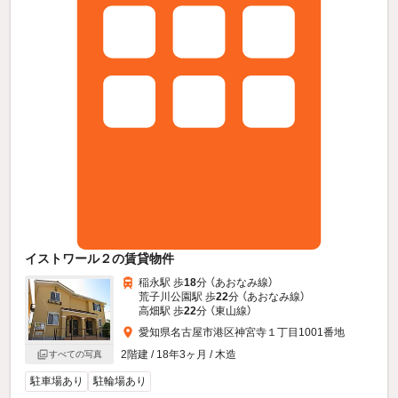
イストワール２の賃貸物件
稲永駅 歩
18
分 （あおなみ線）
荒子川公園駅 歩
22
分 （あおなみ線）
高畑駅 歩
22
分 （東山線）
愛知県名古屋市港区神宮寺１丁目1001番地
2階建 / 18年3ヶ月 / 木造
すべての写真
駐車場あり
駐輪場あり