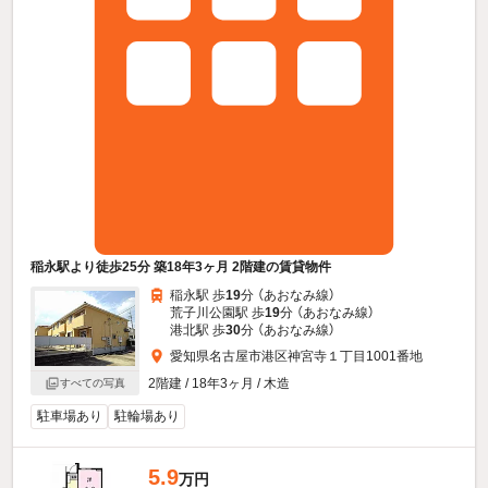
稲永駅より徒歩25分 築18年3ヶ月 2階建の賃貸物件
稲永駅 歩
19
分 （あおなみ線）
荒子川公園駅 歩
19
分 （あおなみ線）
港北駅 歩
30
分 （あおなみ線）
愛知県名古屋市港区神宮寺１丁目1001番地
2階建 / 18年3ヶ月 / 木造
すべての写真
駐車場あり
駐輪場あり
5.9
万円