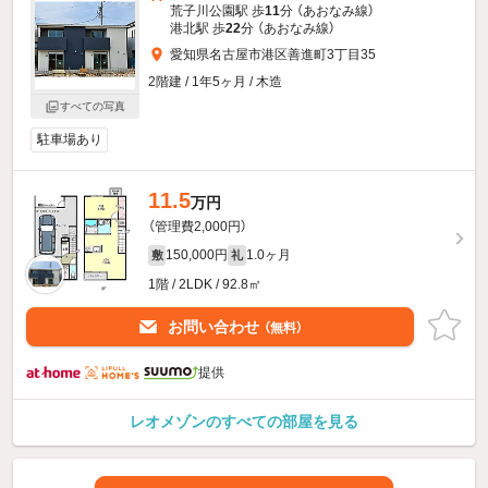
荒子川公園駅 歩
11
分 （あおなみ線）
港北駅 歩
22
分 （あおなみ線）
愛知県名古屋市港区善進町3丁目35
2階建 / 1年5ヶ月 / 木造
すべての写真
駐車場あり
11.5
万円
（管理費2,000円）
150,000円
1.0ヶ月
敷
礼
1階 / 2LDK / 92.8㎡
お問い合わせ
（無料）
提供
レオメゾンのすべての部屋を見る