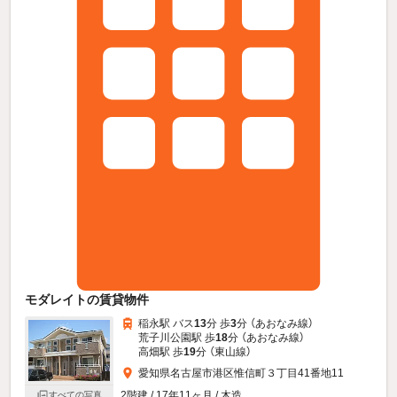
モダレイトの賃貸物件
稲永駅 バス
13
分 歩
3
分 （あおなみ線）
荒子川公園駅 歩
18
分 （あおなみ線）
高畑駅 歩
19
分 （東山線）
愛知県名古屋市港区惟信町３丁目41番地11
2階建 / 17年11ヶ月 / 木造
すべての写真