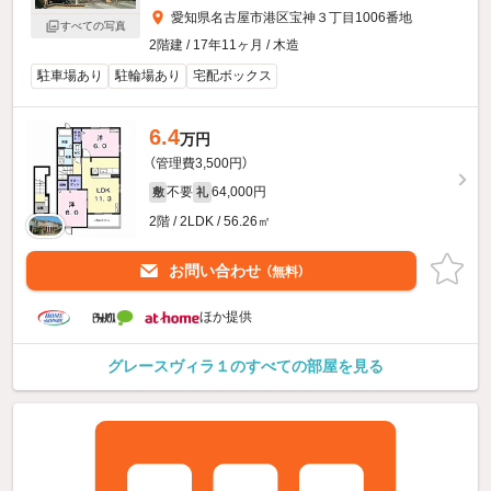
愛知県名古屋市港区宝神３丁目1006番地
すべての写真
2階建 / 17年11ヶ月 / 木造
駐車場あり
駐輪場あり
宅配ボックス
6.4
万円
（管理費3,500円）
不要
64,000円
敷
礼
2階 / 2LDK / 56.26㎡
お問い合わせ
（無料）
ほか提供
グレースヴィラ１のすべての部屋を見る