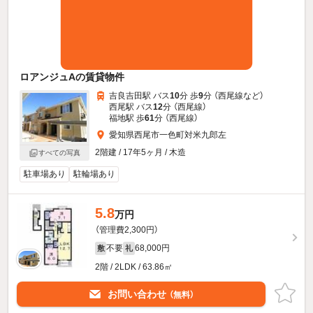
ロアンジュAの賃貸物件
吉良吉田駅 バス
10
分 歩
9
分 （西尾線
など
）
西尾駅 バス
12
分 （西尾線）
福地駅 歩
61
分 （西尾線）
愛知県西尾市一色町対米九郎左
2階建 / 17年5ヶ月 / 木造
すべての写真
駐車場あり
駐輪場あり
5.8
万円
（管理費2,300円）
不要
68,000円
敷
礼
2階 / 2LDK / 63.86㎡
お問い合わせ
（無料）