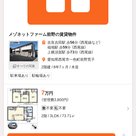
メゾネットファーム前野の賃貸物件
吉良吉田駅 歩
56
分 （西尾線
など
）
福地駅 歩
59
分 （西尾線）
上横須賀駅 歩
73
分 （西尾線）
愛知県西尾市一色町前野荒子
すべての写真
2階建 / 8年7ヶ月 / 木造
駐車場あり
駐輪場あり
7
万円
（管理費3,800円）
不要
不要
敷
礼
2階 / 3LDK / 73.71㎡