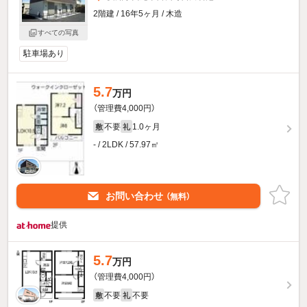
2階建 / 16年5ヶ月 / 木造
すべての写真
駐車場あり
5.7
万円
（管理費4,000円）
不要
1.0ヶ月
敷
礼
- / 2LDK / 57.97㎡
お問い合わせ
（無料）
提供
5.7
万円
（管理費4,000円）
不要
不要
敷
礼