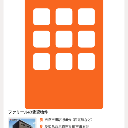
ファミールの賃貸物件
吉良吉田駅 歩
6
分 （西尾線
など
）
愛知県西尾市吉良町吉田石池