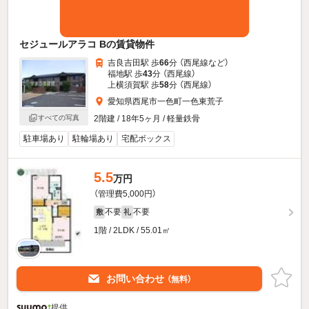
セジュールアラコ Bの賃貸物件
吉良吉田駅 歩
66
分 （西尾線
など
）
福地駅 歩
43
分 （西尾線）
上横須賀駅 歩
58
分 （西尾線）
愛知県西尾市一色町一色東荒子
2階建 / 18年5ヶ月 / 軽量鉄骨
すべての写真
駐車場あり
駐輪場あり
宅配ボックス
5.5
万円
（管理費5,000円）
不要
不要
敷
礼
1階 / 2LDK / 55.01㎡
お問い合わせ
（無料）
提供