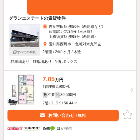
グランエステートの賃貸物件
吉良吉田駅 歩
50
分 （西尾線
など
）
碧南駅 バス
34
分 （三河線）
上横須賀駅 歩
68
分 （西尾線）
愛知県西尾市一色町対米九郎左
2階建 / 2年1ヶ月 / 木造
すべての写真
駐車場あり
駐輪場あり
宅配ボックス
7.05
万円
（管理費2,900円）
不要
80,500円
敷
礼
2階 / 2LDK / 56.44㎡
お問い合わせ
（無料）
ほか提供