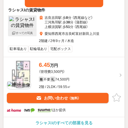
ラシャスIの賃貸物件
吉良吉田駅 歩
8
分 （西尾線
など
）
三河鳥羽駅 歩
38
分 （蒲郡線）
上横須賀駅 歩
51
分 （西尾線）
すべての写真
愛知県西尾市吉良町富好新田上川並
2階建 / 2年9ヶ月 / 木造
駐車場あり
駐輪場あり
宅配ボックス
6.45
万円
（管理費3,500円）
不要
74,500円
敷
礼
2階 / 2LDK / 59.55㎡
お問い合わせ
（無料）
ほか提供
ラシャスIのすべての部屋を見る