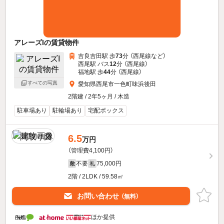
アレーズIの賃貸物件
吉良吉田駅 歩
73
分 （西尾線
など
）
西尾駅 バス
12
分 （西尾線）
福地駅 歩
44
分 （西尾線）
すべての写真
愛知県西尾市一色町味浜後田
2階建 / 2年5ヶ月 / 木造
駐車場あり
駐輪場あり
宅配ボックス
6.5
万円
（管理費4,100円）
不要
75,000円
敷
礼
2階 / 2LDK / 59.58㎡
お問い合わせ
（無料）
ほか提供