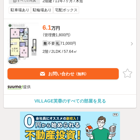
2階建 / 11年7ヶ月 / 木造
すべての写真
駐車場あり
駐輪場あり
宅配ボックス
6.1
万円
（管理費1,800円）
不要
71,000円
敷
礼
2階 / 2LDK / 57.64㎡
お問い合わせ
（無料）
提供
VILLAGE芙蓉のすべての部屋を見る