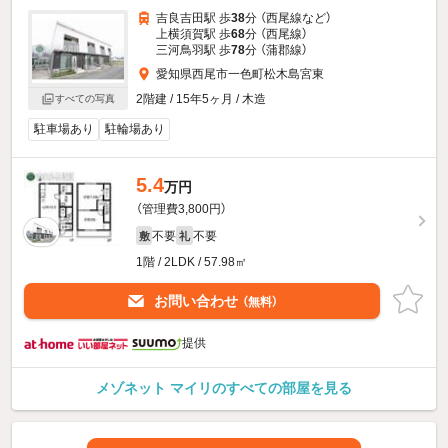
吉良吉田駅 歩
38
分 （西尾線
など
）
上横須賀駅 歩
68
分 （西尾線）
三河鳥羽駅 歩
78
分 （蒲郡線）
愛知県西尾市一色町松木島宮東
2階建 / 15年5ヶ月 / 木造
すべての写真
駐車場あり
駐輪場あり
5.4
万円
（管理費3,800円）
不要
不要
敷
礼
1階 / 2LDK / 57.98㎡
お問い合わせ
（無料）
提供
メゾネット マイリのすべての部屋を見る