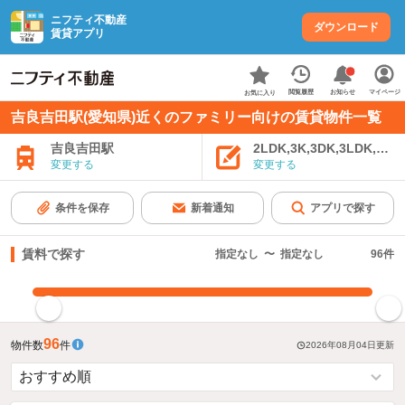
ニフティ不動産
ダウンロード
賃貸アプリ
お知らせ
閲覧履歴
マイページ
お気に入り
吉良吉田駅(愛知県)近くのファミリー向けの賃貸物件一覧
吉良吉田駅
2LDK,3K,3DK,3LDK,4K
変更する
変更する
条件を保存
新着通知
アプリで探す
賃料で探す
指定なし
〜
指定なし
96
件
指定した賃料で絞り込む
96
物件数
件
2026年08月04日
更新