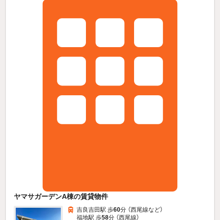
ヤマサガーデンA棟の賃貸物件
吉良吉田駅 歩
60
分 （西尾線
など
）
福地駅 歩
58
分 （西尾線）