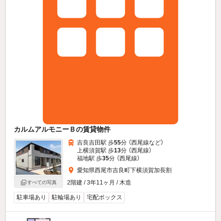
カルムアルモニーＢの賃貸物件
吉良吉田駅 歩
55
分 （西尾線
など
）
上横須賀駅 歩
13
分 （西尾線）
福地駅 歩
35
分 （西尾線）
愛知県西尾市吉良町下横須賀加長割
2階建 / 3年11ヶ月 / 木造
すべての写真
駐車場あり
駐輪場あり
宅配ボックス