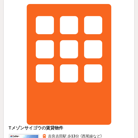
Tメゾンサイゴウの賃貸物件
吉良吉田駅 歩
13
分 （西尾線
など
）