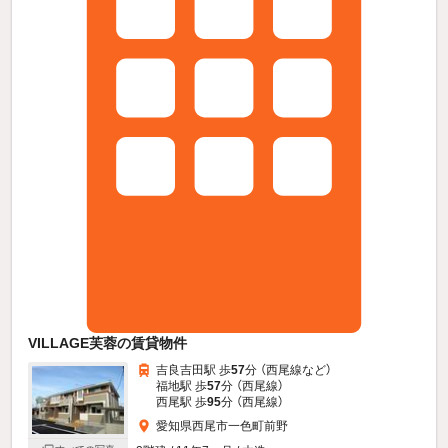
VILLAGE芙蓉の賃貸物件
吉良吉田駅 歩
57
分 （西尾線
など
）
福地駅 歩
57
分 （西尾線）
西尾駅 歩
95
分 （西尾線）
愛知県西尾市一色町前野