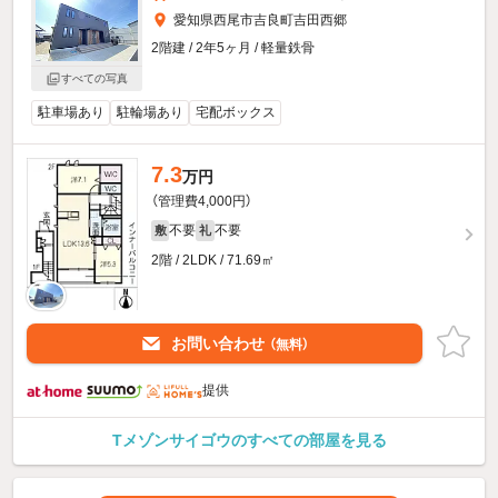
愛知県西尾市吉良町吉田西郷
2階建 / 2年5ヶ月 / 軽量鉄骨
すべての写真
駐車場あり
駐輪場あり
宅配ボックス
7.3
万円
（管理費4,000円）
不要
不要
敷
礼
2階 / 2LDK / 71.69㎡
お問い合わせ
（無料）
提供
Tメゾンサイゴウのすべての部屋を見る