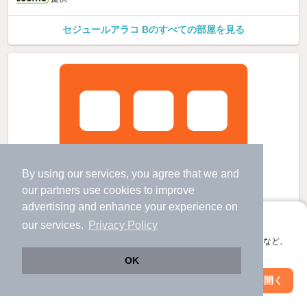
セジュールアラコ Bのすべての部屋を見る
By using our services, you agree that we and
our
partners
use cookies to improve
advertising and enhance your experience on
アプリに切り替えて、サクサクお部屋探し
our services.
Privacy Policy
会員登録なしですぐ使える。マップ検索やお気に入り保存など、
アプリ限定の便利な機能が使えます！
OK
Web版で続行
アプリを開く
駅・沿線を変更
絞り込み条件を変更