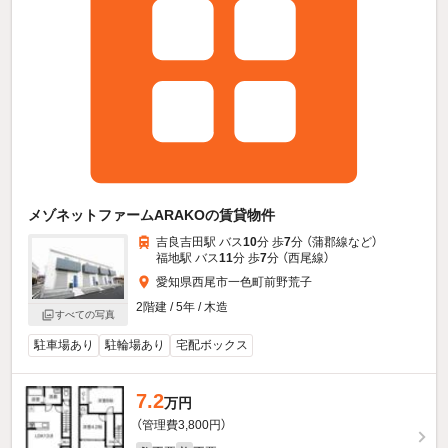
メゾネットファームARAKOの賃貸物件
吉良吉田駅 バス
10
分 歩
7
分 （蒲郡線
など
）
福地駅 バス
11
分 歩
7
分 （西尾線）
愛知県西尾市一色町前野荒子
2階建 / 5年 / 木造
すべての写真
駐車場あり
駐輪場あり
宅配ボックス
7.2
万円
（管理費3,800円）