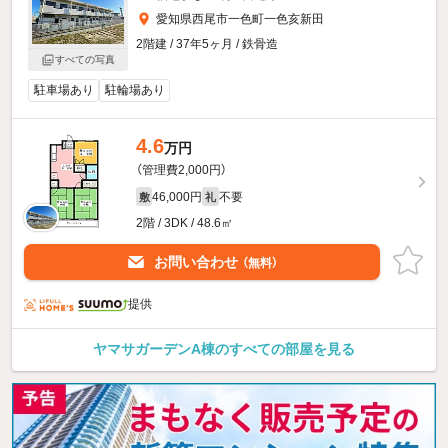
愛知県西尾市一色町一色亥新田
2階建 / 37年5ヶ月 / 鉄骨造
すべての写真
駐車場あり
駐輪場あり
4.6
万円
（管理費2,000円）
46,000円
不要
敷
礼
2階 / 3DK / 48.6㎡
お問い合わせ
（無料）
提供
ヤマサガーデンA棟のすべての部屋を見る