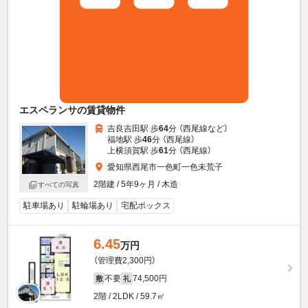
エスペランサの賃貸物件
吉良吉田駅 歩
64
分 （西尾線
など
）
福地駅 歩
46
分 （西尾線）
上横須賀駅 歩
61
分 （西尾線）
愛知県西尾市一色町一色未荒子
2階建 / 5年9ヶ月 / 木造
すべての写真
駐車場あり
駐輪場あり
宅配ボックス
6.45
万円
（管理費2,300円）
不要
74,500円
敷
礼
2階 / 2LDK / 59.7㎡