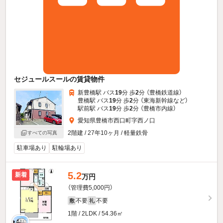
セジュールスールの賃貸物件
新豊橋駅 バス
19
分 歩
2
分 （豊橋鉄道線）
豊橋駅 バス
19
分 歩
2
分 （東海新幹線
など
）
駅前駅 バス
19
分 歩
2
分 （豊橋市内線）
愛知県豊橋市西口町字西ノ口
2階建 / 27年10ヶ月 / 軽量鉄骨
すべての写真
駐車場あり
駐輪場あり
5.2
新着
万円
（管理費5,000円）
不要
不要
敷
礼
1階 / 2LDK / 54.36㎡