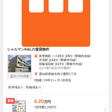
シャルマンK&Lの賃貸物件
新豊橋駅 バス
21
分 歩
5
分 （豊橋鉄道線）
井原駅 歩
12
分 （豊橋市内線）
競輪場前駅 歩
17
分 （豊橋市内線）
ほか2駅（徒歩20分圏内）
愛知県豊橋市西小鷹野1丁目
すべての写真
3階建 / 29年11ヶ月 / 鉄骨造
駐車場あり
駐輪場あり
4.25
新着
万円
（管理費2,200円）