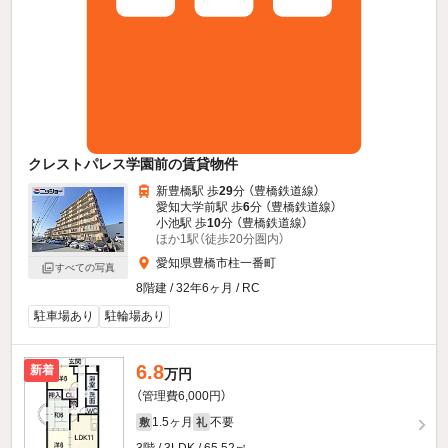
クレストパレス学園前の賃貸物件
新豊橋駅 歩
29
分 （豊橋鉄道線）
愛知大学前駅 歩
6
分 （豊橋鉄道線）
小池駅 歩
10
分 （豊橋鉄道線）
ほか1駅（徒歩20分圏内）
愛知県豊橋市柱一番町
すべての写真
8階建 / 32年6ヶ月 / RC
駐車場あり
駐輪場あり
6.8
新着
万円
（管理費6,000円）
1.5ヶ月
不要
敷
礼