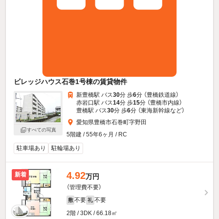
ビレッジハウス石巻1号棟の賃貸物件
新豊橋駅 バス
30
分 歩
6
分 （豊橋鉄道線）
赤岩口駅 バス
14
分 歩
15
分 （豊橋市内線）
豊橋駅 バス
30
分 歩
6
分 （東海新幹線
など
）
愛知県豊橋市石巻町字野田
すべての写真
5階建 / 55年6ヶ月 / RC
駐車場あり
駐輪場あり
4.92
新着
万円
（管理費不要）
不要
不要
敷
礼
2階 / 3DK / 66.18㎡