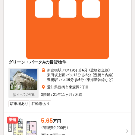
グリーン・パークAの賃貸物件
新豊橋駅 バス
19
分 歩
6
分 （豊橋鉄道線）
東田坂上駅 バス
12
分 歩
6
分 （豊橋市内線）
豊橋駅 バス
19
分 歩
6
分 （東海新幹線
など
）
愛知県豊橋市東森岡2丁目
3階建 / 21年11ヶ月 / 木造
すべての写真
駐車場あり
駐輪場あり
5.65
新着
万円
（管理費2,200円）