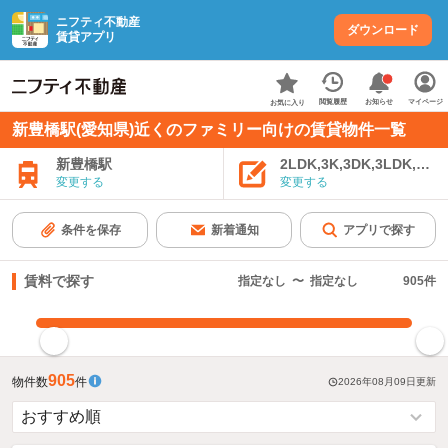
ニフティ不動産
ダウンロード
賃貸アプリ
お知らせ
閲覧履歴
マイページ
お気に入り
新豊橋駅(愛知県)近くのファミリー向けの賃貸物件一覧
新豊橋駅
2LDK,3K,3DK,3LDK,4K
変更する
変更する
条件を保存
新着通知
アプリで探す
賃料で探す
指定なし
〜
指定なし
905
件
指定した賃料で絞り込む
905
物件数
件
2026年08月09日
更新