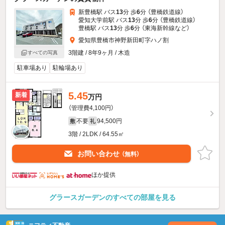
新豊橋駅 バス
13
分 歩
6
分 （豊橋鉄道線）
愛知大学前駅 バス
13
分 歩
6
分 （豊橋鉄道線）
豊橋駅 バス
13
分 歩
6
分 （東海新幹線
など
）
愛知県豊橋市神野新田町字ハノ割
3階建 / 8年9ヶ月 / 木造
すべての写真
駐車場あり
駐輪場あり
5.45
新着
万円
（管理費4,100円）
不要
94,500円
敷
礼
3階 / 2LDK / 64.55㎡
お問い合わせ
（無料）
ほか提供
グラースガーデンのすべての部屋を見る