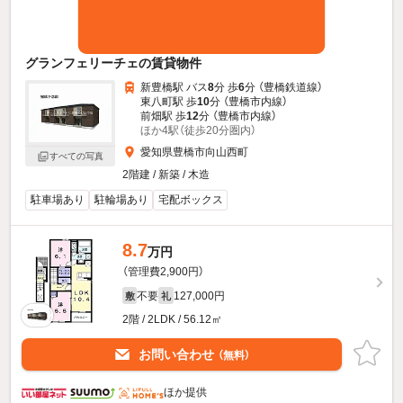
グランフェリーチェの賃貸物件
新豊橋駅 バス
8
分 歩
6
分 （豊橋鉄道線）
東八町駅 歩
10
分 （豊橋市内線）
前畑駅 歩
12
分 （豊橋市内線）
ほか4駅（徒歩20分圏内）
愛知県豊橋市向山西町
すべての写真
2階建 / 新築 / 木造
駐車場あり
駐輪場あり
宅配ボックス
8.7
万円
（管理費2,900円）
不要
127,000円
敷
礼
2階 / 2LDK / 56.12㎡
お問い合わせ
（無料）
ほか提供