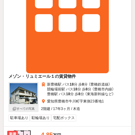
メゾン・リュミエール１の賃貸物件
新豊橋駅 バス
18
分 歩
8
分 （豊橋鉄道線）
競輪場前駅 バス
18
分 歩
8
分 （豊橋市内線）
豊橋駅 バス
18
分 歩
8
分 （東海新幹線
など
）
愛知県豊橋市牛川町字東側23番地1
2階建 / 17年3ヶ月 / 木造
すべての写真
駐車場あり
駐輪場あり
宅配ボックス
4.85
新着