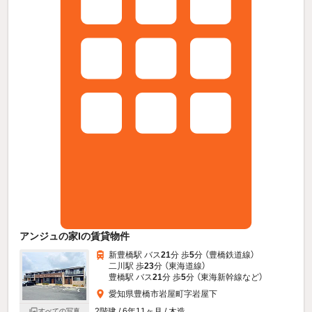
アンジュの家Iの賃貸物件
新豊橋駅 バス
21
分 歩
5
分 （豊橋鉄道線）
二川駅 歩
23
分 （東海道線）
豊橋駅 バス
21
分 歩
5
分 （東海新幹線
など
）
愛知県豊橋市岩屋町字岩屋下
2階建 / 6年11ヶ月 / 木造
すべての写真