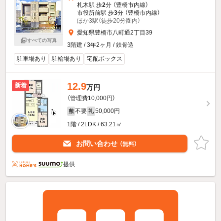
札木駅 歩
2
分 （豊橋市内線）
市役所前駅 歩
3
分 （豊橋市内線）
ほか3駅（徒歩20分圏内）
愛知県豊橋市八町通2丁目39
すべての写真
3階建 / 3年2ヶ月 / 鉄骨造
駐車場あり
駐輪場あり
宅配ボックス
12.9
新着
万円
（管理費10,000円）
不要
50,000円
敷
礼
1階 / 2LDK / 63.21㎡
お問い合わせ
（無料）
提供