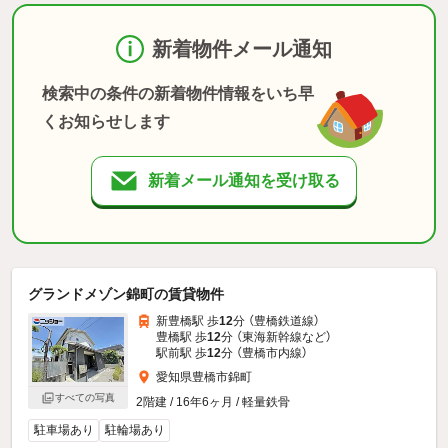
新着物件メール通知
検索中の条件の新着物件情報をいち早
くお知らせします
新着メール通知を受け取る
グランドメゾン錦町の賃貸物件
新豊橋駅 歩
12
分 （豊橋鉄道線）
豊橋駅 歩
12
分 （東海新幹線
など
）
駅前駅 歩
12
分 （豊橋市内線）
愛知県豊橋市錦町
すべての写真
2階建 / 16年6ヶ月 / 軽量鉄骨
駐車場あり
駐輪場あり