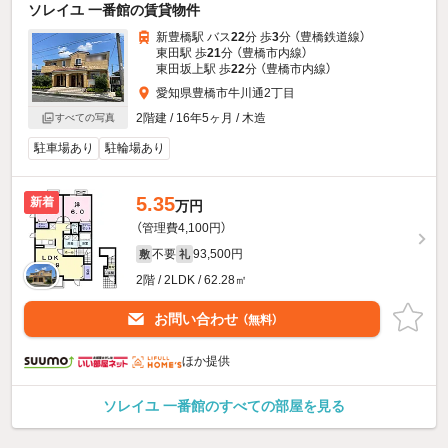
ソレイユ 一番館の賃貸物件
新豊橋駅 バス
22
分 歩
3
分 （豊橋鉄道線）
東田駅 歩
21
分 （豊橋市内線）
東田坂上駅 歩
22
分 （豊橋市内線）
愛知県豊橋市牛川通2丁目
2階建 / 16年5ヶ月 / 木造
すべての写真
駐車場あり
駐輪場あり
5.35
新着
万円
（管理費4,100円）
不要
93,500円
敷
礼
2階 / 2LDK / 62.28㎡
お問い合わせ
（無料）
ほか提供
ソレイユ 一番館のすべての部屋を見る