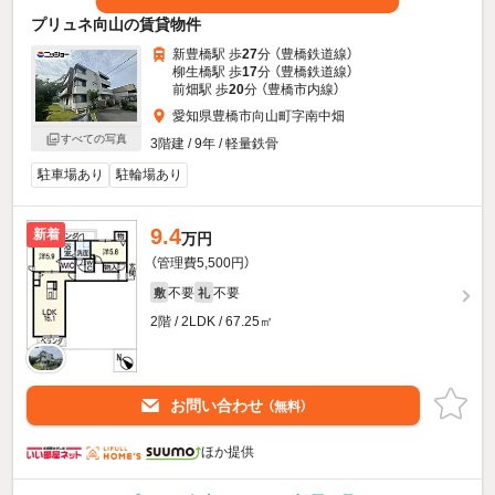
プリュネ向山の賃貸物件
新豊橋駅 歩
27
分 （豊橋鉄道線）
柳生橋駅 歩
17
分 （豊橋鉄道線）
前畑駅 歩
20
分 （豊橋市内線）
愛知県豊橋市向山町字南中畑
すべての写真
3階建 / 9年 / 軽量鉄骨
駐車場あり
駐輪場あり
9.4
新着
万円
（管理費5,500円）
不要
不要
敷
礼
2階 / 2LDK / 67.25㎡
お問い合わせ
（無料）
ほか提供