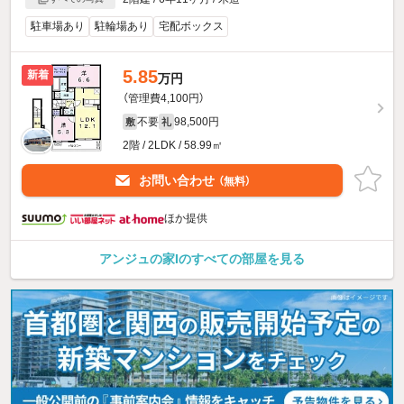
駐車場あり
駐輪場あり
宅配ボックス
5.85
新着
万円
（管理費4,100円）
不要
98,500円
敷
礼
2階 / 2LDK / 58.99㎡
お問い合わせ
（無料）
ほか提供
アンジュの家Iのすべての部屋を見る