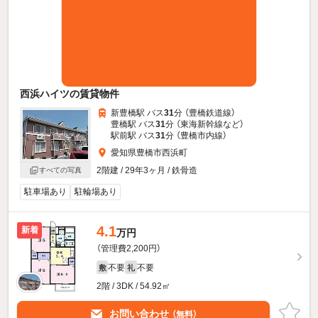
西浜ハイツの賃貸物件
新豊橋駅 バス
31
分 （豊橋鉄道線）
豊橋駅 バス
31
分 （東海新幹線
など
）
駅前駅 バス
31
分 （豊橋市内線）
愛知県豊橋市西浜町
2階建 / 29年3ヶ月 / 鉄骨造
すべての写真
駐車場あり
駐輪場あり
4.1
新着
万円
（管理費2,200円）
不要
不要
敷
礼
2階 / 3DK / 54.92㎡
お問い合わせ
（無料）