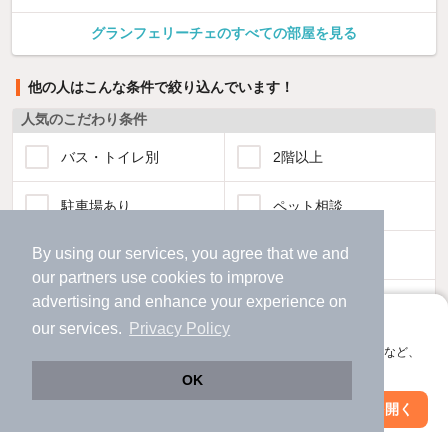
グランフェリーチェのすべての部屋を見る
他の人はこんな条件で絞り込んでいます！
人気のこだわり条件
バス・トイレ別
2階以上
駐車場あり
ペット相談
By using our services, you agree that we and
洗濯機置場あり
独立洗面台
our
partners
use cookies to improve
advertising and enhance your experience on
エアコンあり
都市ガス
アプリに切り替えて、サクサクお部屋探し
our services.
Privacy Policy
温水洗浄便座
オートロック
会員登録なしですぐ使える。マップ検索やお気に入り保存など、
アプリ限定の便利な機能が使えます！
OK
コンロ2口以上
追焚き機能
Web版で続行
アプリを開く
駅・沿線を変更
絞り込み条件を変更