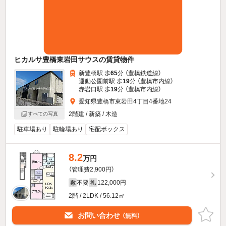
ヒカルサ豊橋東岩田サウスの賃貸物件
新豊橋駅 歩
65
分 （豊橋鉄道線）
運動公園前駅 歩
19
分 （豊橋市内線）
赤岩口駅 歩
19
分 （豊橋市内線）
愛知県豊橋市東岩田4丁目4番地24
2階建 / 新築 / 木造
すべての写真
駐車場あり
駐輪場あり
宅配ボックス
8.2
万円
（管理費2,900円）
不要
122,000円
敷
礼
2階 / 2LDK / 56.12㎡
お問い合わせ
（無料）