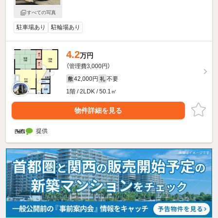
すべての写真
駐車場あり
駐輪場あり
4.2
万円
（管理費3,000円）
42,000円
不要
敷
礼
1階 / 2LDK / 50.1㎡
物件詳細を見る
提供