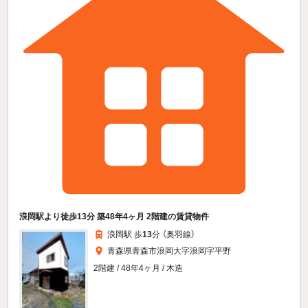
浪岡駅より徒歩13分 築48年4ヶ月 2階建の賃貸物件
浪岡駅 歩
13
分 （奥羽線）
青森県青森市浪岡大字浪岡字平野
2階建 / 48年4ヶ月 / 木造