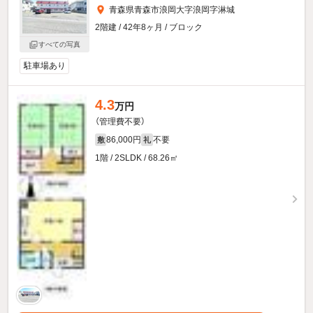
青森県青森市浪岡大字浪岡字淋城
2階建 / 42年8ヶ月 / ブロック
すべての写真
駐車場あり
4.3
万円
（管理費不要）
86,000円
不要
敷
礼
1階 / 2SLDK / 68.26㎡