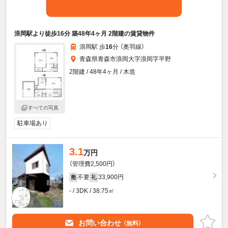
浪岡駅より徒歩16分 築48年4ヶ月 2階建の賃貸物件
浪岡駅 歩
16
分 （奥羽線）
青森県青森市浪岡大字浪岡字平野
2階建 / 48年4ヶ月 / 木造
すべての写真
駐車場あり
3.1
万円
（管理費2,500円）
不要
33,900円
敷
礼
- / 3DK / 38.75㎡
お問い合わせ
（無料）