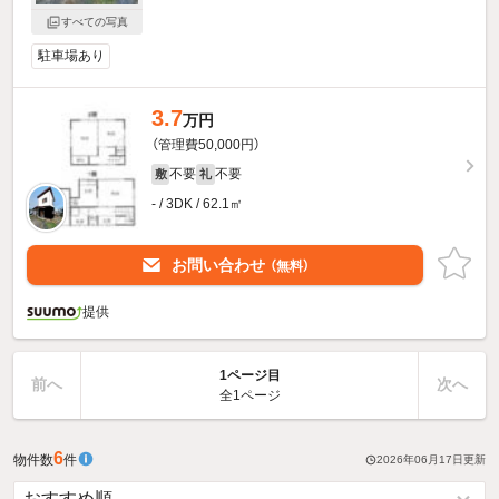
すべての写真
駐車場あり
3.7
万円
（管理費50,000円）
不要
不要
敷
礼
- / 3DK / 62.1㎡
お問い合わせ
（無料）
提供
1ページ目
前へ
次へ
全1ページ
6
物件数
件
2026年06月17日
更新