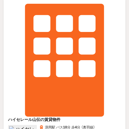
ハイセレール山伝の賃貸物件
浪岡駅 バス
10
分 歩
4
分 （奥羽線）