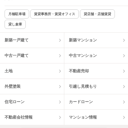
新着のみ
インターネット無料
月極駐車場
賃貸事務所・賃貸オフィス
貸店舗・店舗賃貸
貸し倉庫
該当件数:
物件一覧に反映
6
件
新築一戸建て
新築マンション
中古一戸建て
中古マンション
土地
不動産売却
外壁塗装
引越し見積もり
住宅ローン
カードローン
不動産会社情報
マンション情報