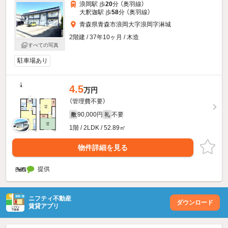
浪岡駅 歩
20
分 （奥羽線）
大釈迦駅 歩
58
分 （奥羽線）
青森県青森市浪岡大字浪岡字淋城
2階建 / 37年10ヶ月 / 木造
すべての写真
駐車場あり
4.5
万円
（管理費不要）
90,000円
不要
敷
礼
1階 / 2LDK / 52.89㎡
物件詳細を見る
提供
ニフティ不動産
ダウンロード
賃貸アプリ