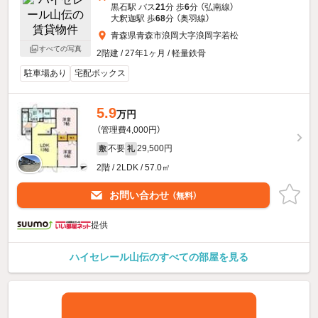
黒石駅 バス
21
分 歩
6
分 （弘南線）
大釈迦駅 歩
68
分 （奥羽線）
青森県青森市浪岡大字浪岡字若松
すべての写真
2階建 / 27年1ヶ月 / 軽量鉄骨
駐車場あり
宅配ボックス
5.9
万円
（管理費4,000円）
不要
29,500円
敷
礼
2階 / 2LDK / 57.0㎡
お問い合わせ
（無料）
提供
ハイセレール山伝のすべての部屋を見る