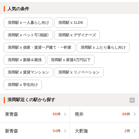
人気の条件
浪岡駅 x 一人暮らし向け
浪岡駅 x 1LDK
浪岡駅 x ペット可（相談）
浪岡駅 x デザイナーズ
浪岡駅 x 借家・賃貸一戸建て・一軒家
浪岡駅 x ふたり暮らし向け
浪岡駅 x 新築＆築浅
浪岡駅 x 家賃4万円以下
浪岡駅 x 賃貸マンション
浪岡駅 x リノベーション
浪岡駅 x 学生向け
浪岡駅近くの駅から探す
東青森
筒井
66
件
88
件
新青森
大釈迦
54
件
2
件