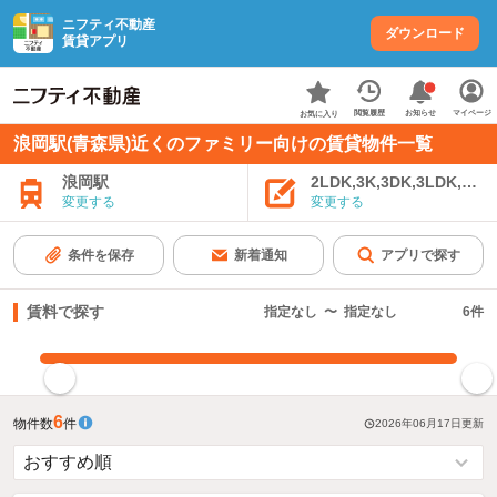
ニフティ不動産
ダウンロード
賃貸アプリ
お知らせ
閲覧履歴
マイページ
お気に入り
浪岡駅(青森県)近くのファミリー向けの賃貸物件一覧
浪岡駅
2LDK,3K,3DK,3LDK,4K
変更する
変更する
条件を保存
新着通知
アプリで探す
賃料で探す
指定なし
〜
指定なし
6
件
指定した賃料で絞り込む
6
物件数
件
2026年06月17日
更新