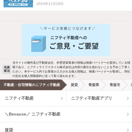
2024年11月29日
他の人はこんな条件で絞り込んでいます！
人気のこだわり条件
バス・トイレ別
2階以上
駐車場あり
ペット相談
当サイトの物件及び不動産会社、外壁塗装業者の情報は検索パートナーが提供している情
報であり、ニフティライフスタイル株式会社は内容の責任を負わないことを予めご了承く
免責
事項
ださい。本サービス内でお客様が入力される個人情報は、検索パートナーが取得し、同社
洗濯機置場あり
独立洗面台
の定める個人情報規約に従って取り扱われます。
不動産・住宅情報のニフティ不動産
賃貸
青森県
青森市
エアコンあり
都市ガス
ニフティ不動産
ニフティ不動産アプリ
温水洗浄便座
オートロック
＼Because／ ニフティ不動産
コンロ2口以上
追焚き機能
賃貸
TV付インターホン
角部屋