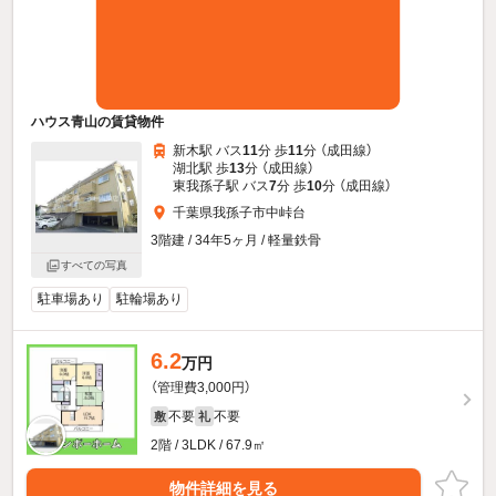
ハウス青山の賃貸物件
新木駅 バス
11
分 歩
11
分 （成田線）
湖北駅 歩
13
分 （成田線）
東我孫子駅 バス
7
分 歩
10
分 （成田線）
千葉県我孫子市中峠台
3階建 / 34年5ヶ月 / 軽量鉄骨
すべての写真
駐車場あり
駐輪場あり
6.2
万円
（管理費3,000円）
不要
不要
敷
礼
2階 / 3LDK / 67.9㎡
物件詳細を見る