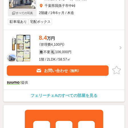
千葉県我孫子市中峠
2階建 / 1年6ヶ月 / 木造
すべての写真
駐車場あり
宅配ボックス
8.4
万円
（管理費4,100円）
不要
106,000円
敷
礼
1階 / 2LDK / 58.57㎡
お問い合わせ
（無料）
提供
フェリーチェAのすべての部屋を見る