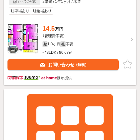
2階建 / 1年1ヶ月 / 木造
すべての写真
駐車場あり
駐輪場あり
14.5
万円
（管理費不要）
1.0ヶ月
不要
敷
礼
- / 3LDK / 86.67㎡
お問い合わせ
（無料）
ほか提供