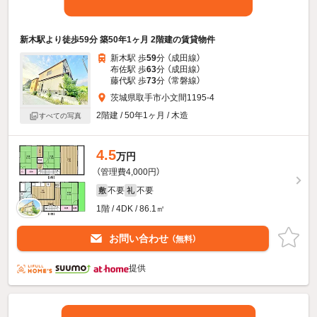
新木駅より徒歩59分 築50年1ヶ月 2階建の賃貸物件
新木駅 歩
59
分 （成田線）
布佐駅 歩
63
分 （成田線）
藤代駅 歩
73
分 （常磐線）
茨城県取手市小文間1195-4
2階建 / 50年1ヶ月 / 木造
すべての写真
4.5
万円
（管理費4,000円）
不要
不要
敷
礼
1階 / 4DK / 86.1㎡
お問い合わせ
（無料）
提供