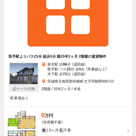
取手駅よりバス25分 徒歩5分 築35年2ヶ月 2階建の賃貸物件
新木駅 歩
96
分 （成田線）
取手駅 バス
25
分 歩
5
分 （常磐線
など
）
木下駅 歩
72
分 （成田線）
茨城県北相馬郡利根町大字羽根野880-52
2階建 / 35年2ヶ月 / 木造
すべての写真
駐車場あり
8
万円
（管理費不要）
1.0ヶ月
不要
敷
礼