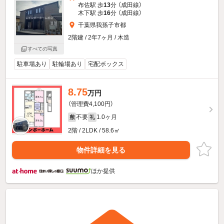
布佐駅 歩
13
分 （成田線）
木下駅 歩
16
分 （成田線）
千葉県我孫子市都
2階建 / 2年7ヶ月 / 木造
すべての写真
駐車場あり
駐輪場あり
宅配ボックス
8.75
万円
（管理費4,100円）
不要
1.0ヶ月
敷
礼
2階 / 2LDK / 58.6㎡
物件詳細を見る
ほか提供