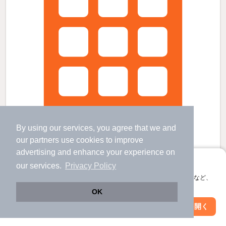
By using our services, you agree that we and
our
partners
use cookies to improve
advertising and enhance your experience on
アプリに切り替えて、サクサクお部屋探し
our services.
Privacy Policy
ジュネス新木の賃貸物件
会員登録なしですぐ使える。マップ検索やお気に入り保存など、
新木駅 歩
18
分 （成田線）
アプリ限定の便利な機能が使えます！
OK
天王台駅 バス
15
分 歩
3
分 （常磐線
など
）
湖北駅 歩
22
分 （成田線）
Web版で続行
アプリを開く
駅・沿線を変更
絞り込み条件を変更
千葉県我孫子市新木
2階建 / 12年6ヶ月 / 木造