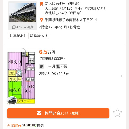
新木駅 歩
7
分 （成田線）
天王台駅 バス
18
分 歩
4
分 （常磐線
など
）
湖北駅 歩
34
分 （成田線）
千葉県我孫子市南新木３丁目21-4
2階建 / 23年2ヶ月 / 鉄骨造
すべての写真
駐車場あり
駐輪場あり
6.5
万円
（管理費3,000円）
1.0ヶ月
不要
敷
礼
2階 / 2LDK / 51.3㎡
お問い合わせ
（無料）
提供