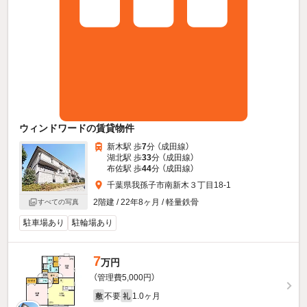
ウィンドワードの賃貸物件
新木駅 歩
7
分 （成田線）
湖北駅 歩
33
分 （成田線）
布佐駅 歩
44
分 （成田線）
千葉県我孫子市南新木３丁目18-1
2階建 / 22年8ヶ月 / 軽量鉄骨
すべての写真
駐車場あり
駐輪場あり
7
万円
（管理費5,000円）
不要
1.0ヶ月
敷
礼