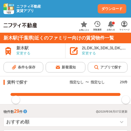
ニフティ不動産
ダウンロード
賃貸アプリ
お知らせ
閲覧履歴
マイページ
お気に入り
新木駅(千葉県)近くのファミリー向けの賃貸物件一覧
新木駅
2LDK,3K,3DK,3LDK,4K
変更する
変更する
条件を保存
新着通知
アプリで探す
賃料で探す
指定なし
〜
指定なし
29
件
指定した賃料で絞り込む
29
物件数
件
2026年08月07日
更新