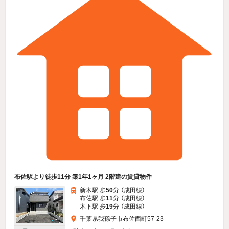
布佐駅より徒歩11分 築1年1ヶ月 2階建の賃貸物件
新木駅 歩
50
分 （成田線）
布佐駅 歩
11
分 （成田線）
木下駅 歩
19
分 （成田線）
千葉県我孫子市布佐酉町57-23