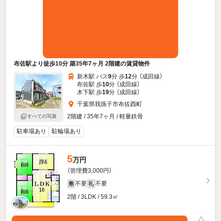
布佐駅より徒歩10分 築35年7ヶ月 2階建の賃貸物件
新木駅 バス
9
分 歩
12
分 （成田線）
布佐駅 歩
10
分 （成田線）
木下駅 歩
19
分 （成田線）
千葉県我孫子市布佐酉町
2階建 / 35年7ヶ月 / 軽量鉄骨
すべての写真
駐車場あり
駐輪場あり
5
万円
（管理費3,000円）
不要
不要
敷
礼
2階 / 3LDK / 59.3㎡