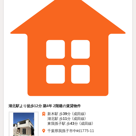
湖北駅より徒歩12分 築4年 2階建の賃貸物件
新木駅 歩
39
分 （成田線）
湖北駅 歩
11
分 （成田線）
東我孫子駅 歩
43
分 （成田線）
千葉県我孫子市中峠1775-11