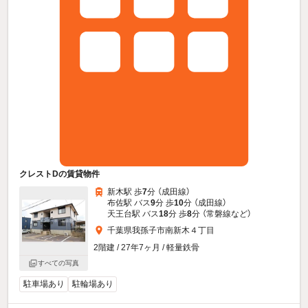
クレストDの賃貸物件
新木駅 歩
7
分 （成田線）
布佐駅 バス
9
分 歩
10
分 （成田線）
天王台駅 バス
18
分 歩
8
分 （常磐線
など
）
千葉県我孫子市南新木４丁目
2階建 / 27年7ヶ月 / 軽量鉄骨
すべての写真
駐車場あり
駐輪場あり