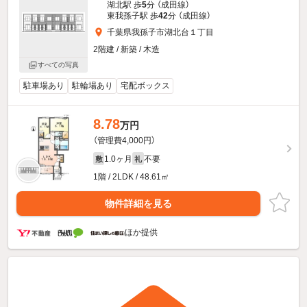
湖北駅 歩
5
分 （成田線）
東我孫子駅 歩
42
分 （成田線）
千葉県我孫子市湖北台１丁目
2階建 / 新築 / 木造
すべての写真
駐車場あり
駐輪場あり
宅配ボックス
8.78
万円
（管理費4,000円）
1.0ヶ月
不要
敷
礼
1階 / 2LDK / 48.61㎡
物件詳細を見る
ほか提供