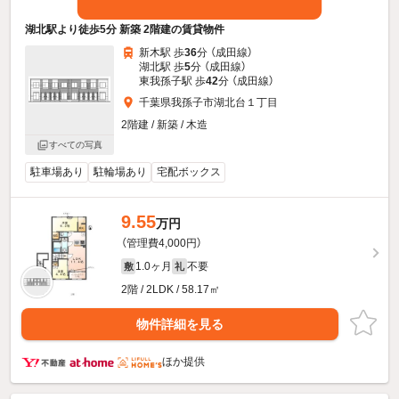
湖北駅より徒歩5分 新築 2階建の賃貸物件
新木駅 歩
36
分 （成田線）
湖北駅 歩
5
分 （成田線）
東我孫子駅 歩
42
分 （成田線）
千葉県我孫子市湖北台１丁目
2階建 / 新築 / 木造
すべての写真
駐車場あり
駐輪場あり
宅配ボックス
9.55
万円
（管理費4,000円）
1.0ヶ月
不要
敷
礼
2階 / 2LDK / 58.17㎡
物件詳細を見る
ほか提供