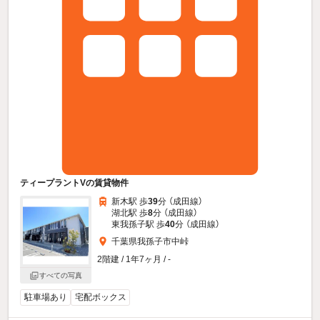
ティープラントVの賃貸物件
新木駅 歩
39
分 （成田線）
湖北駅 歩
8
分 （成田線）
東我孫子駅 歩
40
分 （成田線）
千葉県我孫子市中峠
2階建 / 1年7ヶ月 / -
すべての写真
駐車場あり
宅配ボックス