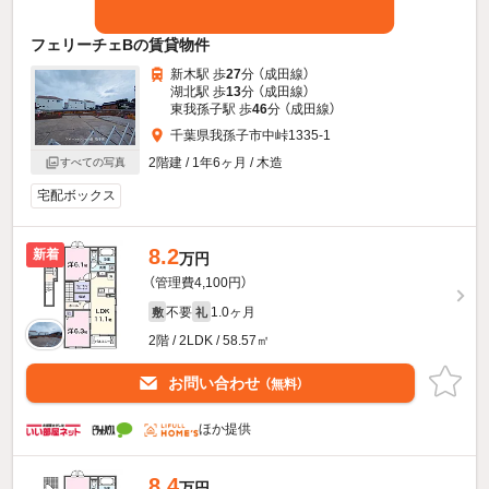
フェリーチェBの賃貸物件
新木駅 歩
27
分 （成田線）
湖北駅 歩
13
分 （成田線）
東我孫子駅 歩
46
分 （成田線）
千葉県我孫子市中峠1335-1
2階建 / 1年6ヶ月 / 木造
すべての写真
宅配ボックス
8.2
新着
万円
（管理費4,100円）
不要
1.0ヶ月
敷
礼
2階 / 2LDK / 58.57㎡
お問い合わせ
（無料）
ほか提供
8.4
万円