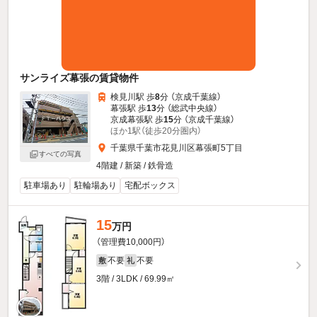
サンライズ幕張の賃貸物件
検見川駅 歩
8
分 （京成千葉線）
幕張駅 歩
13
分 （総武中央線）
京成幕張駅 歩
15
分 （京成千葉線）
ほか1駅（徒歩20分圏内）
千葉県千葉市花見川区幕張町5丁目
すべての写真
4階建 / 新築 / 鉄骨造
駐車場あり
駐輪場あり
宅配ボックス
15
万円
（管理費10,000円）
不要
不要
敷
礼
3階 / 3LDK / 69.99㎡