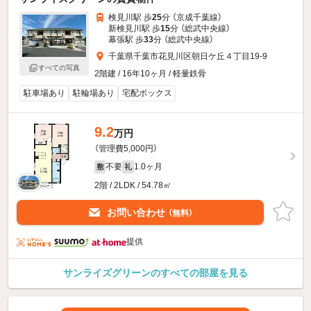
検見川駅 歩
25
分 （京成千葉線）
新検見川駅 歩
15
分 （総武中央線）
幕張駅 歩
33
分 （総武中央線）
千葉県千葉市花見川区朝日ケ丘４丁目19-9
すべての写真
2階建 / 16年10ヶ月 / 軽量鉄骨
駐車場あり
駐輪場あり
宅配ボックス
9.2
万円
（管理費5,000円）
不要
1.0ヶ月
敷
礼
2階 / 2LDK / 54.78㎡
お問い合わせ
（無料）
提供
サンライズグリーンのすべての部屋を見る