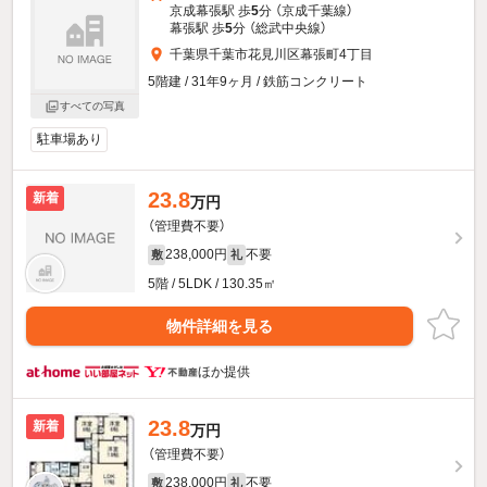
京成幕張駅 歩
5
分 （京成千葉線）
幕張駅 歩
5
分 （総武中央線）
千葉県千葉市花見川区幕張町4丁目
5階建 / 31年9ヶ月 / 鉄筋コンクリート
すべての写真
駐車場あり
23.8
新着
万円
（管理費不要）
238,000円
不要
敷
礼
5階 / 5LDK / 130.35㎡
物件詳細を見る
ほか提供
23.8
新着
万円
（管理費不要）
238,000円
不要
敷
礼