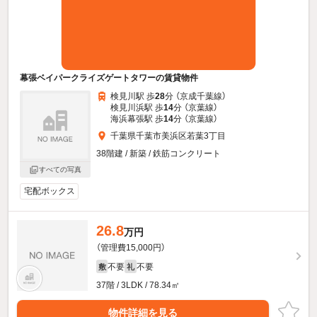
幕張ベイパークライズゲートタワーの賃貸物件
検見川駅 歩
28
分 （京成千葉線）
検見川浜駅 歩
14
分 （京葉線）
海浜幕張駅 歩
14
分 （京葉線）
千葉県千葉市美浜区若葉3丁目
38階建 / 新築 / 鉄筋コンクリート
すべての写真
宅配ボックス
26.8
万円
（管理費15,000円）
不要
不要
敷
礼
37階 / 3LDK / 78.34㎡
物件詳細を見る