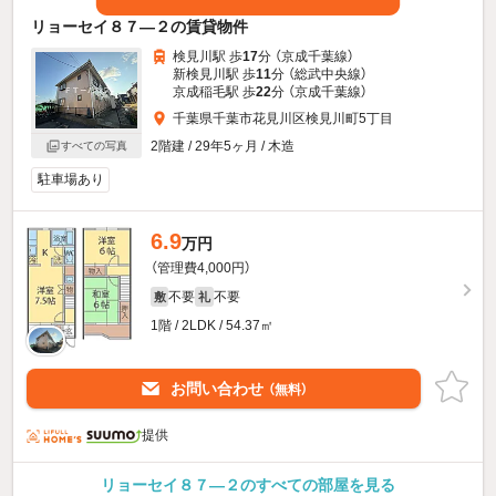
リョーセイ８７—２の賃貸物件
検見川駅 歩
17
分 （京成千葉線）
新検見川駅 歩
11
分 （総武中央線）
京成稲毛駅 歩
22
分 （京成千葉線）
千葉県千葉市花見川区検見川町5丁目
2階建 / 29年5ヶ月 / 木造
すべての写真
駐車場あり
6.9
万円
（管理費4,000円）
不要
不要
敷
礼
1階 / 2LDK / 54.37㎡
お問い合わせ
（無料）
提供
リョーセイ８７—２のすべての部屋を見る