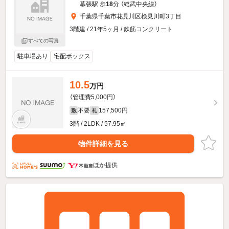
幕張駅 歩
18
分 （総武中央線）
千葉県千葉市花見川区検見川町3丁目
3階建 / 21年5ヶ月 / 鉄筋コンクリート
すべての写真
駐車場あり
宅配ボックス
10.5
万円
（管理費5,000円）
不要
157,500円
敷
礼
3階 / 2LDK / 57.95㎡
物件詳細を見る
ほか提供