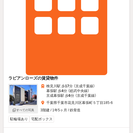
ラビアンローズの賃貸物件
検見川駅 歩
17
分 （京成千葉線）
幕張駅 歩
4
分 （総武中央線）
京成幕張駅 歩
6
分 （京成千葉線）
千葉県千葉市花見川区幕張町５丁目185-6
3階建 / 1年5ヶ月 / 鉄骨造
すべての写真
駐輪場あり
宅配ボックス