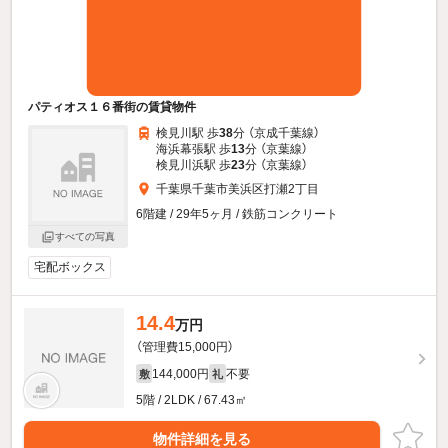
パティオス１６番街の賃貸物件
検見川駅 歩
38
分 （京成千葉線）
海浜幕張駅 歩
13
分 （京葉線）
検見川浜駅 歩
23
分 （京葉線）
千葉県千葉市美浜区打瀬2丁目
6階建 / 29年5ヶ月 / 鉄筋コンクリート
すべての写真
宅配ボックス
14.4
万円
（管理費15,000円）
144,000円
不要
敷
礼
5階 / 2LDK / 67.43㎡
物件詳細を見る