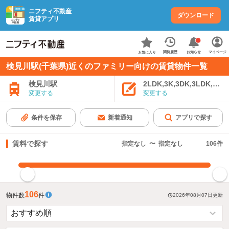
ニフティ不動産
ダウンロード
賃貸アプリ
お知らせ
閲覧履歴
マイページ
お気に入り
検見川駅(千葉県)近くのファミリー向けの賃貸物件一覧
検見川駅
2LDK,3K,3DK,3LDK,4K
変更する
変更する
条件を保存
新着通知
アプリで探す
賃料で探す
指定なし
〜
指定なし
106
件
指定した賃料で絞り込む
106
物件数
件
2026年08月07日
更新