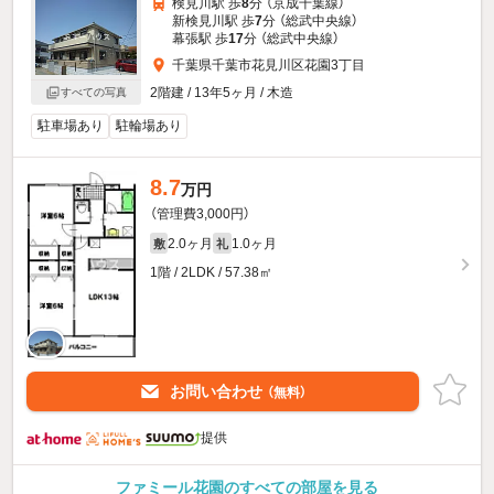
検見川駅 歩
8
分 （京成千葉線）
新検見川駅 歩
7
分 （総武中央線）
幕張駅 歩
17
分 （総武中央線）
千葉県千葉市花見川区花園3丁目
2階建 / 13年5ヶ月 / 木造
すべての写真
駐車場あり
駐輪場あり
8.7
万円
（管理費3,000円）
2.0ヶ月
1.0ヶ月
敷
礼
1階 / 2LDK / 57.38㎡
お問い合わせ
（無料）
提供
ファミール花園のすべての部屋を見る