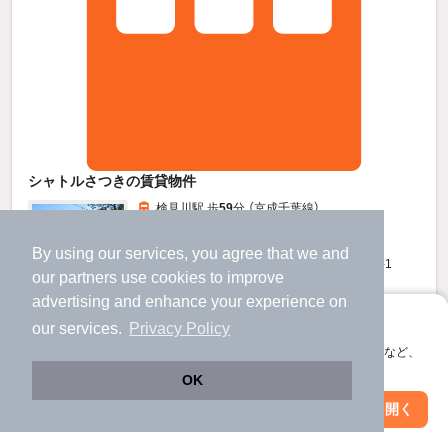
シャトルさつきの賃貸物件
検見川駅 歩
59
分 （京成千葉線）
新検見川駅 バス
15
分 歩
4
分 （総武中央線）
稲毛駅 バス
16
分 歩
4
分 （総武線
など
）
By using our services, you agree that we and
千葉県千葉市花見川区さつきが丘2丁目38-1
our
partners
use cookies to improve
2階建 / 31年3ヶ月 / 軽量鉄骨
すべての写真
advertising and enhance your experience on
駐車場あり
アプリに切り替えて、サクサクお部屋探し
our services.
Privacy Policy
会員登録なしですぐ使える。マップ検索やお気に入り保存など、
アプリ限定の便利な機能が使えます！
6
万円
OK
（管理費3,000円）
Web版で続行
アプリを開く
駅・沿線を変更
絞り込み条件を変更
不要
不要
敷
礼