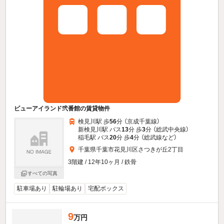
ビューアイランド弐番館の賃貸物件
検見川駅 歩
56
分 （京成千葉線）
新検見川駅 バス
13
分 歩
3
分 （総武中央線）
稲毛駅 バス
20
分 歩
4
分 （総武線
など
）
千葉県千葉市花見川区さつきが丘2丁目
3階建 / 12年10ヶ月 / 鉄骨
すべての写真
駐車場あり
駐輪場あり
宅配ボックス
9
万円