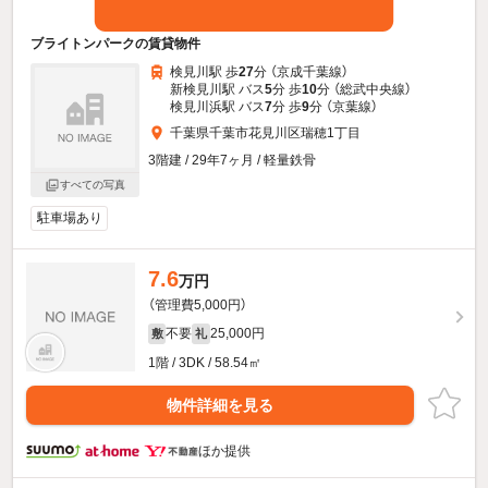
ブライトンパークの賃貸物件
検見川駅 歩
27
分 （京成千葉線）
新検見川駅 バス
5
分 歩
10
分 （総武中央線）
検見川浜駅 バス
7
分 歩
9
分 （京葉線）
千葉県千葉市花見川区瑞穂1丁目
3階建 / 29年7ヶ月 / 軽量鉄骨
すべての写真
駐車場あり
7.6
万円
（管理費5,000円）
不要
25,000円
敷
礼
1階 / 3DK / 58.54㎡
物件詳細を見る
ほか提供