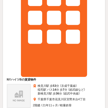
NYハイツBの賃貸物件
検見川駅 歩
53
分 （京成千葉線）
稲毛駅 バス
14
分 歩
7
分 （総武線
など
）
新検見川駅 歩
36
分 （総武中央線）
千葉県千葉市花見川区宮野木台4丁目
2階建 / 21年11ヶ月 / 軽量鉄骨