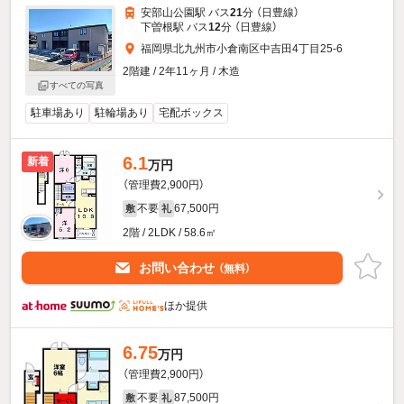
安部山公園駅 バス
21
分 （日豊線）
下曽根駅 バス
12
分 （日豊線）
福岡県北九州市小倉南区中吉田4丁目25-6
2階建 / 2年11ヶ月 / 木造
すべての写真
駐車場あり
駐輪場あり
宅配ボックス
6.1
新着
万円
（管理費2,900円）
不要
67,500円
敷
礼
2階 / 2LDK / 58.6㎡
お問い合わせ
（無料）
ほか提供
6.75
万円
（管理費2,900円）
不要
87,500円
敷
礼