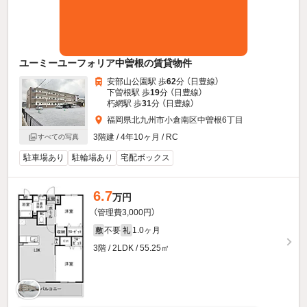
ユーミーユーフォリア中曽根の賃貸物件
安部山公園駅 歩
62
分 （日豊線）
下曽根駅 歩
19
分 （日豊線）
朽網駅 歩
31
分 （日豊線）
福岡県北九州市小倉南区中曽根6丁目
3階建 / 4年10ヶ月 / RC
すべての写真
駐車場あり
駐輪場あり
宅配ボックス
6.7
万円
（管理費3,000円）
不要
1.0ヶ月
敷
礼
3階 / 2LDK / 55.25㎡