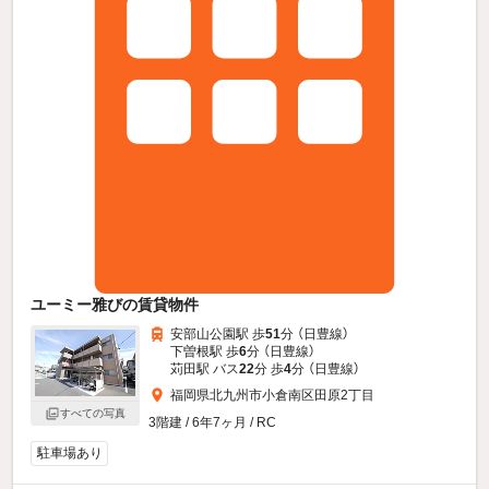
ユーミー雅びの賃貸物件
安部山公園駅 歩
51
分 （日豊線）
下曽根駅 歩
6
分 （日豊線）
苅田駅 バス
22
分 歩
4
分 （日豊線）
福岡県北九州市小倉南区田原2丁目
すべての写真
3階建 / 6年7ヶ月 / RC
駐車場あり