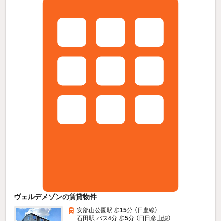
ヴェルデメゾンの賃貸物件
安部山公園駅 歩
15
分 （日豊線）
石田駅 バス
4
分 歩
5
分 （日田彦山線）