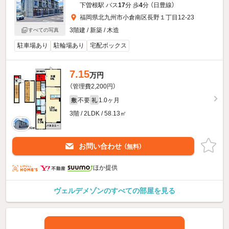
下曽根駅 バス
17
分 歩
4
分 （日豊線）
福岡県北九州市小倉南区長野１丁目12-23
3階建 / 新築 / 木造
すべての写真
駐車場あり
駐輪場あり
宅配ボックス
7.15
万円
（管理費2,200円）
不要
1.0ヶ月
敷
礼
3階 / 2LDK / 58.13㎡
お問い合わせ
（無料）
ほか提供
ヴェルデメゾンのすべての部屋を見る