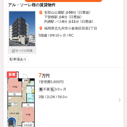
アル・ソーレ桜の賃貸物件
安部山公園駅 歩
50
分 （日豊線）
下曽根駅 歩
6
分 （日豊線）
朽網駅 バス
6
分 歩
11
分 （日豊線）
福岡県北九州市小倉南区田原2丁目
5階建 / 8年10ヶ月 / RC
すべての写真
駐車場あり
7
新着
万円
（管理費5,000円）
不要
3.0ヶ月
敷
礼
2階 / 2LDK / 58.0㎡