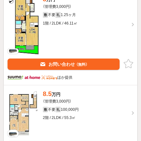
（管理費3,000円）
不要
1.25ヶ月
敷
礼
1階 / 2LDK / 46.11㎡
お問い合わせ
（無料）
ほか提供
8.5
万円
（管理費3,000円）
不要
100,000円
敷
礼
2階 / 2LDK / 55.3㎡