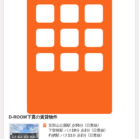
D-ROOM下貫の賃貸物件
安部山公園駅 歩
55
分 （日豊線）
下曽根駅 バス
10
分 歩
2
分 （日豊線）
朽網駅 バス
11
分 歩
2
分 （日豊線）