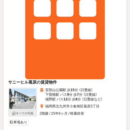
サニーヒル葛原の賃貸物件
安部山公園駅 歩
15
分 （日豊線）
下曽根駅 バス
9
分 歩
7
分 （日豊線）
城野駅 バス
12
分 歩
8
分 （日豊線
など
）
福岡県北九州市小倉南区葛原3丁目
2階建 / 25年6ヶ月 / 軽量鉄骨
すべての写真
駐車場あり