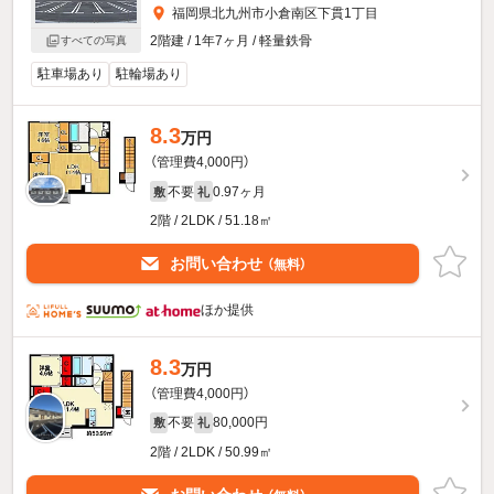
福岡県北九州市小倉南区下貫1丁目
2階建 / 1年7ヶ月 / 軽量鉄骨
すべての写真
駐車場あり
駐輪場あり
8.3
万円
（管理費4,000円）
不要
0.97ヶ月
敷
礼
2階 / 2LDK / 51.18㎡
お問い合わせ
（無料）
ほか提供
8.3
万円
（管理費4,000円）
不要
80,000円
敷
礼
2階 / 2LDK / 50.99㎡