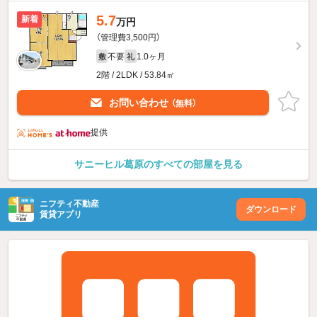
5.7
新着
万円
（管理費3,500円）
不要
1.0ヶ月
敷
礼
2階 / 2LDK / 53.84㎡
お問い合わせ
（無料）
提供
サニーヒル葛原のすべての部屋を見る
ニフティ不動産
ダウンロード
賃貸アプリ