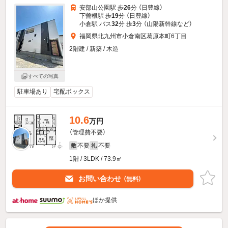
安部山公園駅 歩
26
分 （日豊線）
下曽根駅 歩
19
分 （日豊線）
小倉駅 バス
32
分 歩
3
分 （山陽新幹線
など
）
福岡県北九州市小倉南区葛原本町6丁目
2階建 / 新築 / 木造
すべての写真
駐車場あり
宅配ボックス
10.6
万円
（管理費不要）
不要
不要
敷
礼
1階 / 3LDK / 73.9㎡
お問い合わせ
（無料）
ほか提供