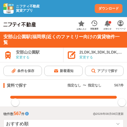
ニフティ不動産
ダウンロード
賃貸アプリ
お知らせ
閲覧履歴
マイページ
お気に入り
安部山公園駅(福岡県)近くのファミリー向けの賃貸物件一
覧
安部山公園駅
2LDK,3K,3DK,3LDK,4K
変更する
変更する
条件を保存
新着通知
アプリで探す
賃料で探す
指定なし
〜
指定なし
567
件
指定した賃料で絞り込む
567
物件数
件
2026年08月08日
更新