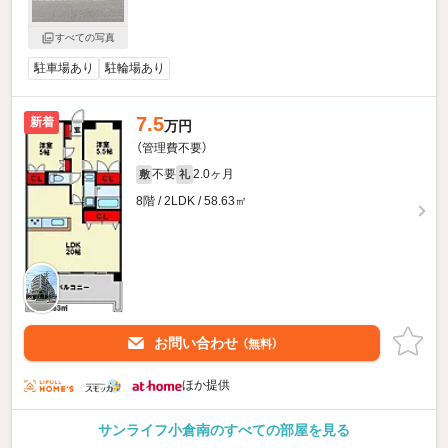
すべての写真
駐車場あり
駐輪場あり
7.5
新着
万円
（管理費不要）
不要
2.0ヶ月
敷
礼
8階 / 2LDK / 58.63㎡
お問い合わせ
（無料）
ほか提供
サンライフ小倉南のすべての部屋を見る