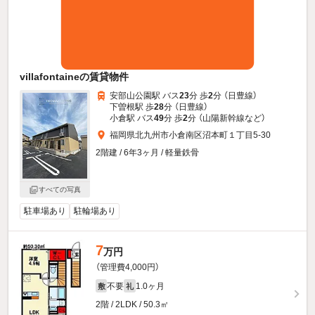
villafontaineの賃貸物件
安部山公園駅 バス
23
分 歩
2
分 （日豊線）
下曽根駅 歩
28
分 （日豊線）
小倉駅 バス
49
分 歩
2
分 （山陽新幹線
など
）
福岡県北九州市小倉南区沼本町１丁目5-30
2階建 / 6年3ヶ月 / 軽量鉄骨
すべての写真
駐車場あり
駐輪場あり
7
万円
（管理費4,000円）
不要
1.0ヶ月
敷
礼
2階 / 2LDK / 50.3㎡