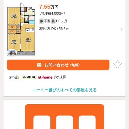
7.55
万円
（管理費4,000円）
不要
1.0ヶ月
敷
礼
3階 / 2LDK / 56.6㎡
お問い合わせ
（無料）
ほか提供
ユーミー雅びのすべての部屋を見る