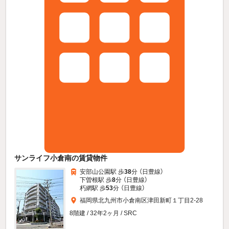
サンライフ小倉南の賃貸物件
安部山公園駅 歩
38
分 （日豊線）
下曽根駅 歩
8
分 （日豊線）
朽網駅 歩
53
分 （日豊線）
福岡県北九州市小倉南区津田新町１丁目2-28
8階建 / 32年2ヶ月 / SRC