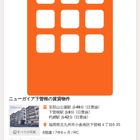
ニューガイア下曽根の賃貸物件
安部山公園駅 歩
49
分 （日豊線）
下曽根駅 歩
8
分 （日豊線）
朽網駅 歩
42
分 （日豊線）
福岡県北九州市小倉南区下曽根４丁目6-35
すべての写真
6階建 / 7年6ヶ月 / RC