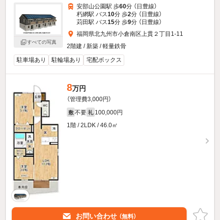
安部山公園駅 歩
60
分 （日豊線）
朽網駅 バス
10
分 歩
2
分 （日豊線）
苅田駅 バス
15
分 歩
9
分 （日豊線）
福岡県北九州市小倉南区上貫２丁目1-11
すべての写真
2階建 / 新築 / 軽量鉄骨
駐車場あり
駐輪場あり
宅配ボックス
8
万円
（管理費3,000円）
不要
100,000円
敷
礼
1階 / 2LDK / 46.0㎡
お問い合わせ
（無料）