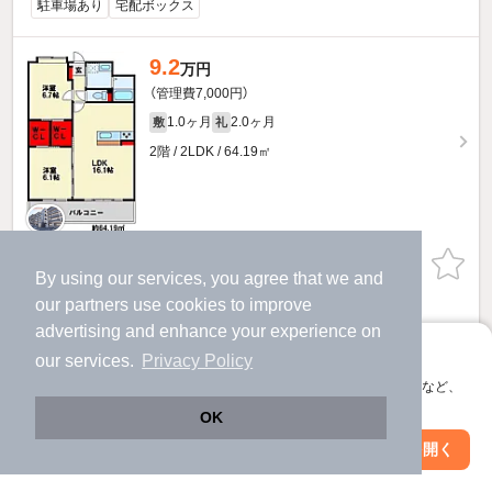
駐車場あり
宅配ボックス
9.2
万円
（管理費7,000円）
1.0ヶ月
2.0ヶ月
敷
礼
2階 / 2LDK / 64.19㎡
お問い合わせ
（無料）
By using our services, you agree that we and
our
partners
use cookies to improve
提供
advertising and enhance your experience on
アプリに切り替えて、サクサクお部屋探し
our services.
Privacy Policy
9.2
万円
会員登録なしですぐ使える。マップ検索やお気に入り保存など、
（管理費7,000円）
アプリ限定の便利な機能が使えます！
OK
1.0ヶ月
2.0ヶ月
敷
礼
Web版で続行
アプリを開く
3階 / 2LDK / 64.19㎡
駅・沿線を変更
絞り込み条件を変更