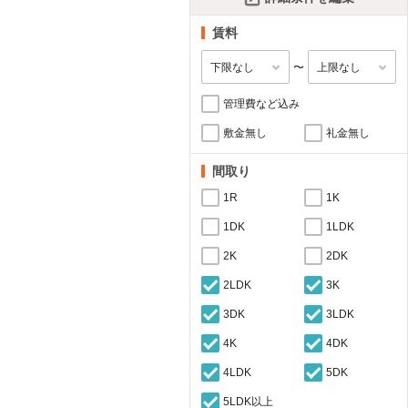
賃料
〜
管理費など込み
敷金無し
礼金無し
間取り
1R
1K
1DK
1LDK
2K
2DK
2LDK
3K
3DK
3LDK
4K
4DK
4LDK
5DK
5LDK以上