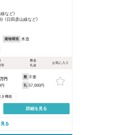
山線
など
）
分 （日田彦山線
など
）
月
木造
建物構造
料
敷金
お気に入り
費等
礼金
不要
敷
万円
57,000円
0円
礼
炊き機能
詳細を見る
を見る