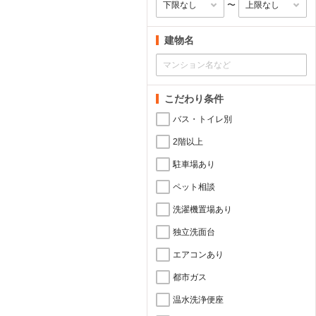
〜
建物名
こだわり条件
バス・トイレ別
2階以上
駐車場あり
ペット相談
洗濯機置場あり
独立洗面台
エアコンあり
都市ガス
温水洗浄便座