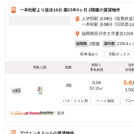
一本松駅より徒歩16分 築23年4ヶ月 2階建の賃貸物件
上伊田駅 歩
19
分 （筑豊鉄道
一本松駅 歩
16
分 （日田彦山
福岡県田川市大字夏吉1258-
2階建
23年4ヶ
総階数
築年数
駐車場あり
宅配ボックス
間取り
賃
間取り図
階数
専有面積
管理
5.6
2LDK
2階
53.15㎡
3,50
バス・トイレ別
ペット相談
フロ
提供
アヴェンタドールの賃貸物件