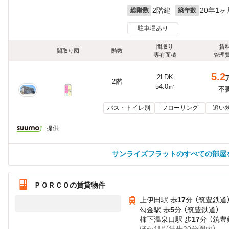
2階建
20年1ヶ
総階数
築年数
駐車場あり
間取り
賃
間取り図
階数
専有面積
管理
5.2
2LDK
2階
54.0㎡
不
バス・トイレ別
フローリング
追い
提供
サンライズフラットのすべての部屋
ＰＯＲＣＯの賃貸物件
上伊田駅 歩
17
分 （筑豊鉄道
勾金駅 歩
5
分 （筑豊鉄道）
柿下温泉口駅 歩
17
分 （筑豊
ほか1駅（徒歩20分圏内）