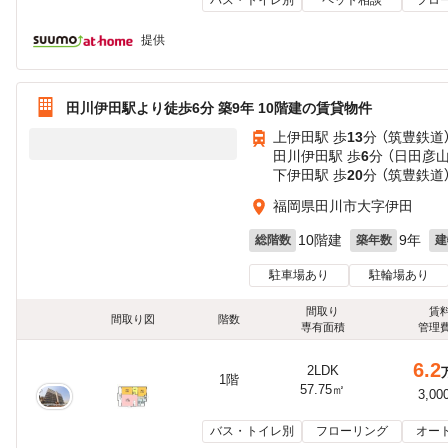
提供
田川伊田駅より徒歩6分 築9年 10階建の賃貸物件
上伊田駅 歩
13
分 （筑豊鉄道
田川伊田駅 歩
6
分 （日田彦
下伊田駅 歩
20
分 （筑豊鉄道
福岡県田川市大字伊田
10階建
9年
総階数
築年数
建
駐車場あり
駐輪場あり
間取り
賃
間取り図
階数
専有面積
管理
6.2
2LDK
1階
57.75㎡
3,00
バス・トイレ別
フローリング
オー