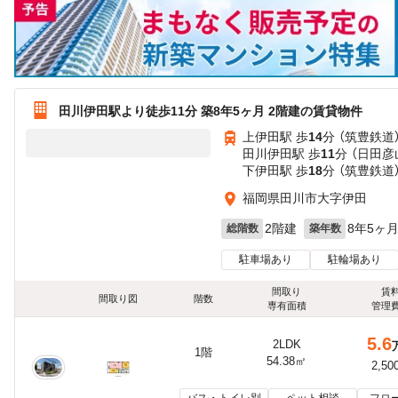
田川伊田駅より徒歩11分 築8年5ヶ月 2階建の賃貸物件
上伊田駅 歩
14
分 （筑豊鉄道
田川伊田駅 歩
11
分 （日田
下伊田駅 歩
18
分 （筑豊鉄道
福岡県田川市大字伊田
2階建
8年5ヶ
総階数
築年数
駐車場あり
駐輪場あり
間取り
賃
間取り図
階数
専有面積
管理
5.6
2LDK
1階
54.38㎡
2,50
バス・トイレ別
ペット相談
フロ