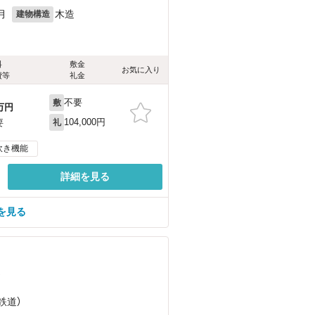
月
木造
建物構造
料
敷金
お気に入り
費等
礼金
不要
敷
万円
104,000円
要
礼
炊き機能
詳細を見る
を見る
）
鉄道）