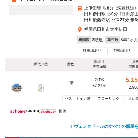
上伊田駅 歩
8
分 （筑豊鉄道）
田川伊田駅 歩
9
分 （日田彦
田川後藤寺駅 バス
27
分 歩
6
福岡県田川市大字伊田
2階建
8年2ヶ
総階数
築年数
駐車場あり
駐輪場あり
間取り
賃
間取り図
階数
専有面積
管理
5.15
2LDK
2階
57.21㎡
2,90
バス・トイレ別
フローリング
追い
提供
アヴェンタドールのすべての部屋