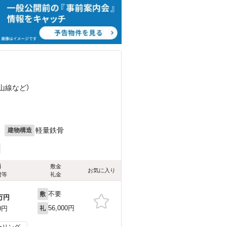
）
彦山線
など
）
）
月
軽量鉄骨
建物構造
料
敷金
お気に入り
費等
礼金
不要
敷
万円
56,000円
0円
礼
ーリング