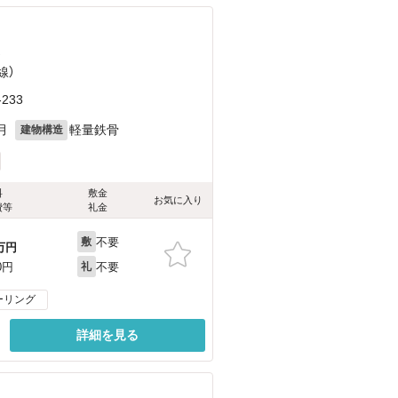
）
線）
233
月
軽量鉄骨
建物構造
料
敷金
お気に入り
費等
礼金
不要
敷
万円
不要
0円
礼
ーリング
詳細を見る