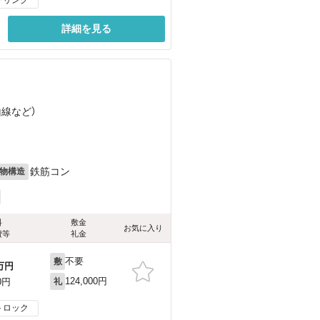
詳細を見る
）
山線
など
）
）
鉄筋コン
物構造
料
敷金
お気に入り
費等
礼金
不要
敷
万円
124,000円
0円
礼
トロック