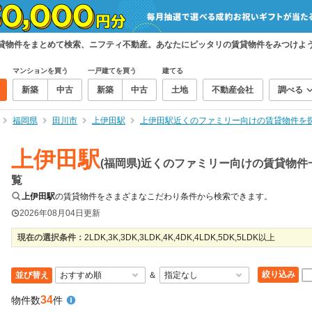
賃貸物件をまとめて検索、ニフティ不動産。あなたにピッタリの賃貸物件をみつけよ
マンションを買う
一戸建てを買う
建てる
新築
中古
新築
中古
土地
不動産会社
調べる
福岡県
田川市
上伊田駅
上伊田駅近くのファミリー向けの賃貸物件を
上伊田駅
(福岡県)近くのファミリー向けの賃貸物件
覧
上伊田駅
の賃貸物件をさまざまなこだわり条件から検索できます。
2026年08月04日
更新
現在の選択条件：
2LDK,3K,3DK,3LDK,4K,4DK,4LDK,5DK,5LDK以上
絞り込み
並び替え
＆
34
物件数
件