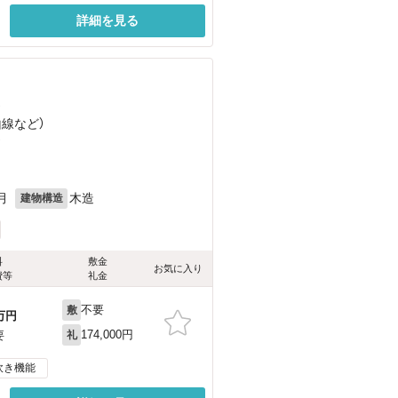
詳細を見る
）
山線
など
）
）
月
木造
建物構造
料
敷金
お気に入り
費等
礼金
不要
敷
万円
174,000円
要
礼
炊き機能