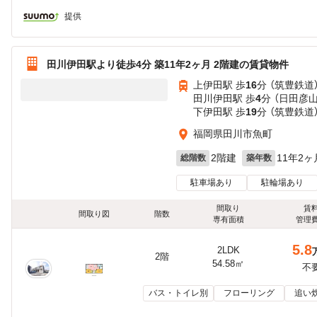
提供
田川伊田駅より徒歩4分 築11年2ヶ月 2階建の賃貸物件
上伊田駅 歩
16
分 （筑豊鉄道
田川伊田駅 歩
4
分 （日田彦
下伊田駅 歩
19
分 （筑豊鉄道
福岡県田川市魚町
2階建
11年2ヶ
総階数
築年数
駐車場あり
駐輪場あり
間取り
賃
間取り図
階数
専有面積
管理
5.8
2LDK
2階
54.58㎡
不
バス・トイレ別
フローリング
追い