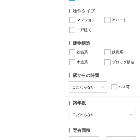
物件タイプ
マンション
アパート
一戸建て
建物構造
鉄筋系
鉄骨系
木造系
ブロック構造
駅からの時間
バス可
築年数
専有面積