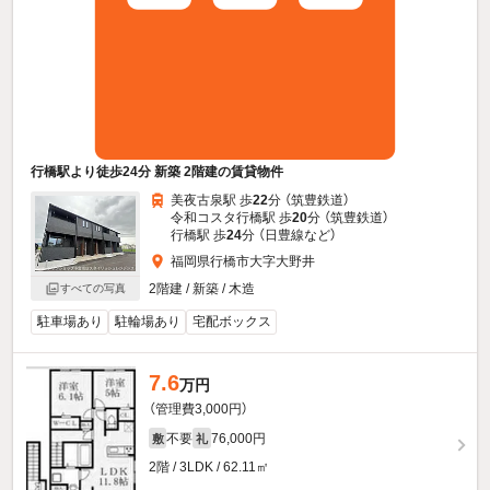
行橋駅より徒歩24分 新築 2階建の賃貸物件
美夜古泉駅 歩
22
分 （筑豊鉄道）
令和コスタ行橋駅 歩
20
分 （筑豊鉄道）
行橋駅 歩
24
分 （日豊線
など
）
福岡県行橋市大字大野井
2階建 / 新築 / 木造
すべての写真
駐車場あり
駐輪場あり
宅配ボックス
7.6
万円
（管理費3,000円）
不要
76,000円
敷
礼
2階 / 3LDK / 62.11㎡