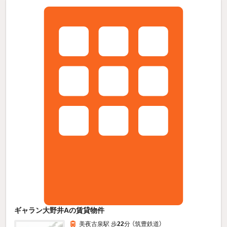
ギャラン大野井Aの賃貸物件
美夜古泉駅 歩
22
分 （筑豊鉄道）