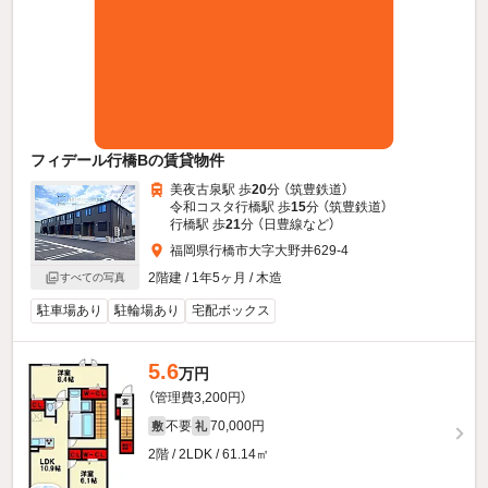
フィデール行橋Bの賃貸物件
美夜古泉駅 歩
20
分 （筑豊鉄道）
令和コスタ行橋駅 歩
15
分 （筑豊鉄道）
行橋駅 歩
21
分 （日豊線
など
）
福岡県行橋市大字大野井629-4
2階建 / 1年5ヶ月 / 木造
すべての写真
駐車場あり
駐輪場あり
宅配ボックス
5.6
万円
（管理費3,200円）
不要
70,000円
敷
礼
2階 / 2LDK / 61.14㎡