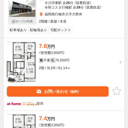
今川河童駅 歩
26
分 （筑豊鉄道）
令和コスタ行橋駅 歩
39
分 （筑豊鉄道）
福岡県行橋市大字大野井
2階建 / 新築 / 木造
すべての写真
駐車場あり
駐輪場あり
宅配ボックス
7.6
万円
（管理費3,000円）
不要
76,000円
敷
礼
2階 / 3LDK / 61.14㎡
お問い合わせ
（無料）
提供
7.4
万円
（管理費3,000円）