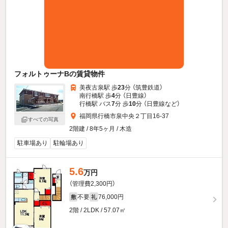
フォルトゥーナBの賃貸物件
美夜古泉駅 歩
23
分 （筑豊鉄道）
南行橋駅 歩
4
分 （日豊線）
行橋駅 バス
7
分 歩
10
分 （日豊線
など
）
福岡県行橋市泉中央２丁目16-37
すべての写真
2階建 / 8年5ヶ月 / 木造
駐車場あり
駐輪場あり
5.6
万円
（管理費2,300円）
不要
76,000円
敷
礼
2階 / 2LDK / 57.07㎡