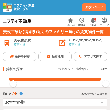
ニフティ不動産
ダウンロード
賃貸アプリ
お知らせ
閲覧履歴
マイページ
お気に入り
美夜古泉駅(福岡県)近くのファミリー向けの賃貸物件一覧
美夜古泉駅
2LDK,3K,3DK,3LDK,4K
変更する
変更する
条件を保存
新着通知
アプリで探す
賃料で探す
指定なし
〜
指定なし
74
件
指定した賃料で絞り込む
74
物件数
件
2026年08月01日
更新