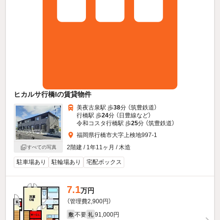
ヒカルサ行橋Iの賃貸物件
美夜古泉駅 歩
38
分 （筑豊鉄道）
行橋駅 歩
24
分 （日豊線
など
）
令和コスタ行橋駅 歩
25
分 （筑豊鉄道）
福岡県行橋市大字上検地997-1
2階建 / 1年11ヶ月 / 木造
すべての写真
駐車場あり
駐輪場あり
宅配ボックス
7.1
万円
（管理費2,900円）
不要
91,000円
敷
礼