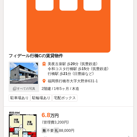
フィデール行橋Cの賃貸物件
美夜古泉駅 歩
20
分 （筑豊鉄道）
令和コスタ行橋駅 歩
15
分 （筑豊鉄道）
行橋駅 歩
21
分 （日豊線
など
）
福岡県行橋市大字大野井631-1
2階建 / 1年5ヶ月 / 木造
すべての写真
駐車場あり
駐輪場あり
宅配ボックス
6.8
万円
（管理費3,200円）
不要
88,000円
敷
礼