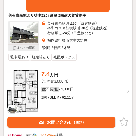
美夜古泉駅より徒歩22分 新築 2階建の賃貸物件
美夜古泉駅 歩
22
分 （筑豊鉄道）
令和コスタ行橋駅 歩
20
分 （筑豊鉄道）
行橋駅 歩
24
分 （日豊線
など
）
福岡県行橋市大字大野井
2階建 / 新築 / 木造
すべての写真
駐車場あり
駐輪場あり
宅配ボックス
7.4
万円
（管理費3,000円）
不要
74,000円
敷
礼
2階 / 3LDK / 62.11㎡
お問い合わせ
（無料）
提供