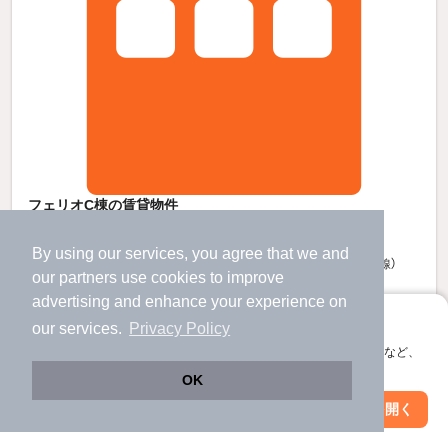
フェリオC棟の賃貸物件
美夜古泉駅 バス
5
分 歩
12
分 （筑豊鉄道）
行橋駅 歩
17
分 （日豊線
など
）
By using our services, you agree that we and
小波瀬西工大前駅 バス
17
分 歩
14
分 （日豊線）
our
partners
use cookies to improve
福岡県行橋市大字大野井1061-1
advertising and enhance your experience on
2階建 / 12年5ヶ月 / 木造
すべての写真
アプリに切り替えて、サクサクお部屋探し
our services.
Privacy Policy
駐車場あり
駐輪場あり
会員登録なしですぐ使える。マップ検索やお気に入り保存など、
アプリ限定の便利な機能が使えます！
OK
5.5
万円
Web版で続行
アプリを開く
駅・沿線を変更
絞り込み条件を変更
（管理費1,800円）