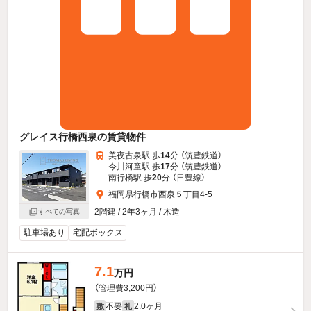
グレイス行橋西泉の賃貸物件
美夜古泉駅 歩
14
分 （筑豊鉄道）
今川河童駅 歩
17
分 （筑豊鉄道）
南行橋駅 歩
20
分 （日豊線）
福岡県行橋市西泉５丁目4-5
2階建 / 2年3ヶ月 / 木造
すべての写真
駐車場あり
宅配ボックス
7.1
万円
（管理費3,200円）
不要
2.0ヶ月
敷
礼