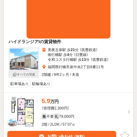
ハイドランジアIの賃貸物件
美夜古泉駅 歩
21
分 （筑豊鉄道）
南行橋駅 歩
4
分 （日豊線）
令和コスタ行橋駅 歩
13
分 （筑豊鉄道）
福岡県行橋市泉中央2丁目8番11号
2階建 / 9年2ヶ月 / 木造
すべての写真
駐車場あり
駐輪場あり
5.9
万円
（管理費2,300円）
不要
79,000円
敷
礼
2階 / 2LDK / 57.07㎡
お問い合わせ
（無料）