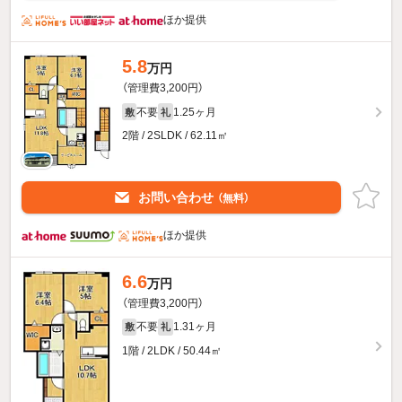
ほか提供
5.8
万円
（管理費3,200円）
不要
1.25ヶ月
敷
礼
2階 / 2SLDK / 62.11㎡
お問い合わせ
（無料）
ほか提供
6.6
万円
（管理費3,200円）
不要
1.31ヶ月
敷
礼
1階 / 2LDK / 50.44㎡