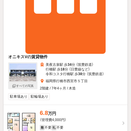
オニキスVの賃貸物件
美夜古泉駅 歩
34
分 （筑豊鉄道）
行橋駅 歩
18
分 （日豊線
など
）
令和コスタ行橋駅 歩
38
分 （筑豊鉄道）
福岡県行橋市西宮市５丁目
すべての写真
2階建 / 7年4ヶ月 / 木造
駐車場あり
駐輪場あり
6.8
万円
（管理費4,000円）
不要
不要
敷
礼