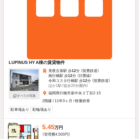
LUPINUS HY A棟の賃貸物件
美夜古泉駅 歩
12
分 （筑豊鉄道）
南行橋駅 歩
12
分 （日豊線）
令和コスタ行橋駅 歩
12
分 （筑豊鉄道）
ほか1駅（徒歩20分圏内）
福岡県行橋市泉中央３丁目2-15
すべての写真
2階建 / 11年3ヶ月 / 軽量鉄骨
駐車場あり
駐輪場あり
5.45
万円
（管理費4,500円）