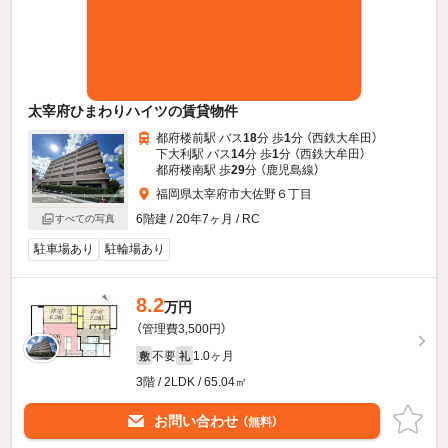
太宰府ひまわりハイツの賃貸物件
都府楼前駅 バス
18
分 歩
1
分 （西鉄大牟田）
下大利駅 バス
14
分 歩
1
分 （西鉄大牟田）
都府楼南駅 歩
29
分 （鹿児島線）
福岡県太宰府市大佐野６丁目
6階建 / 20年7ヶ月 / RC
すべての写真
駐車場あり
駐輪場あり
8.2
万円
（管理費3,500円）
不要
1.0ヶ月
敷
礼
3階 / 2LDK / 65.04㎡
お問い合わせ
（無料）