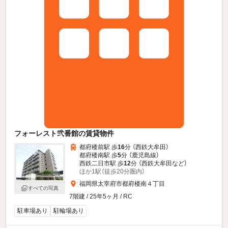
フォーレスト弐番館の賃貸物件
都府楼前駅 歩
16
分 （西鉄大牟田）
都府楼南駅 歩
5
分 （鹿児島線）
西鉄二日市駅 歩
12
分 （西鉄大牟田
など
）
ほか1駅（徒歩20分圏内）
福岡県太宰府市都府楼南４丁目
すべての写真
7階建 / 25年5ヶ月 / RC
駐車場あり
駐輪場あり