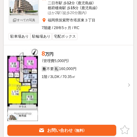
二日市駅 歩
12
分 （鹿児島線）
都府楼南駅 歩
15
分 （鹿児島線）
ほか2駅（徒歩20分圏内）
福岡県筑紫野市塔原東３丁目
すべての写真
7階建 / 28年5ヶ月 / RC
駐車場あり
駐輪場あり
宅配ボックス
8
万円
（管理費5,000円）
不要
160,000円
敷
礼
1階 / 3LDK / 70.35㎡
お問い合わせ
（無料）