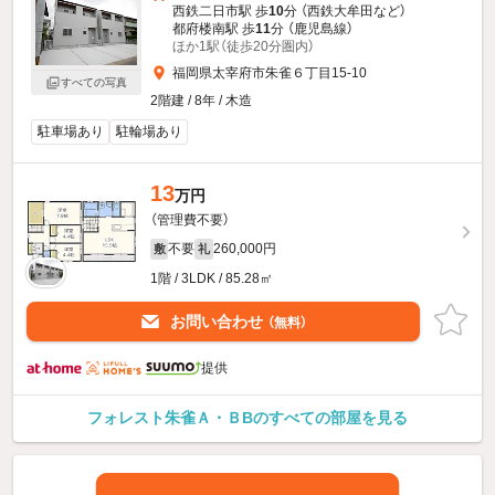
西鉄二日市駅 歩
10
分 （西鉄大牟田
など
）
都府楼南駅 歩
11
分 （鹿児島線）
ほか1駅（徒歩20分圏内）
福岡県太宰府市朱雀６丁目15-10
すべての写真
2階建 / 8年 / 木造
駐車場あり
駐輪場あり
13
万円
（管理費不要）
不要
260,000円
敷
礼
1階 / 3LDK / 85.28㎡
お問い合わせ
（無料）
提供
フォレスト朱雀Ａ・ＢBのすべての部屋を見る