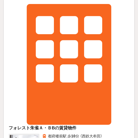
フォレスト朱雀Ａ・ＢBの賃貸物件
都府楼前駅 歩
10
分 （西鉄大牟田）