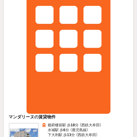
マンダリーヌの賃貸物件
都府楼前駅 歩
18
分 （西鉄大牟田）
水城駅 歩
6
分 （鹿児島線）
下大利駅 歩
13
分 （西鉄大牟田）