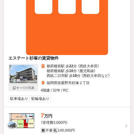
エステート杉塚の賃貸物件
都府楼前駅 歩
22
分 （西鉄大牟田）
都府楼南駅 歩
10
分 （鹿児島線）
西鉄二日市駅 歩
18
分 （西鉄大牟田
など
）
福岡県筑紫野市杉塚２丁目
すべての写真
4階建 / 32年 / RC
駐車場あり
駐輪場あり
7
万円
（管理費3,000円）
不要
140,000円
敷
礼