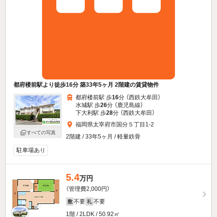
都府楼前駅より徒歩16分 築33年5ヶ月 2階建の賃貸物件
都府楼前駅 歩
16
分 （西鉄大牟田）
水城駅 歩
26
分 （鹿児島線）
下大利駅 歩
28
分 （西鉄大牟田）
福岡県太宰府市国分５丁目1-2
すべての写真
2階建 / 33年5ヶ月 / 軽量鉄骨
駐車場あり
5.4
万円
（管理費2,000円）
不要
不要
敷
礼
1階 / 2LDK / 50.92㎡