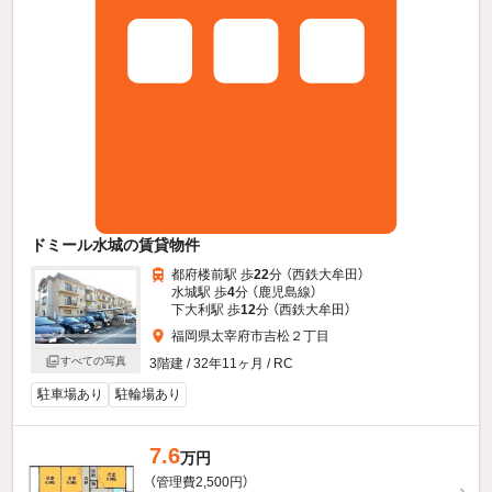
ドミール水城の賃貸物件
都府楼前駅 歩
22
分 （西鉄大牟田）
水城駅 歩
4
分 （鹿児島線）
下大利駅 歩
12
分 （西鉄大牟田）
福岡県太宰府市吉松２丁目
すべての写真
3階建 / 32年11ヶ月 / RC
駐車場あり
駐輪場あり
7.6
万円
（管理費2,500円）