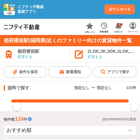
ニフティ不動産
ダウンロード
賃貸アプリ
お知らせ
閲覧履歴
マイページ
お気に入り
都府楼前駅(福岡県)近くのファミリー向けの賃貸物件一覧
都府楼前駅
2LDK,3K,3DK,3LDK,4K
変更する
変更する
条件を保存
新着通知
アプリで探す
賃料で探す
指定なし
〜
指定なし
110
件
指定した賃料で絞り込む
110
物件数
件
2026年08月05日
更新