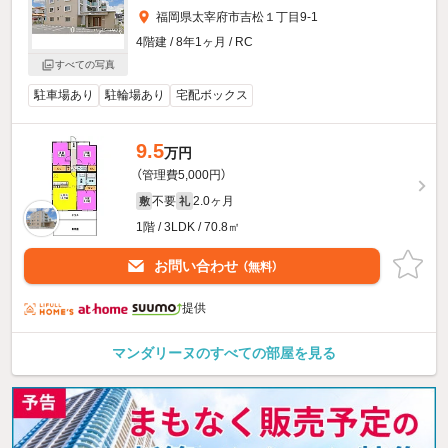
福岡県太宰府市吉松１丁目9-1
4階建 / 8年1ヶ月 / RC
すべての写真
駐車場あり
駐輪場あり
宅配ボックス
9.5
万円
（管理費5,000円）
不要
2.0ヶ月
敷
礼
1階 / 3LDK / 70.8㎡
お問い合わせ
（無料）
提供
マンダリーヌのすべての部屋を見る