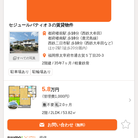
セジュールパティオ３の賃貸物件
都府楼前駅 歩
10
分 （西鉄大牟田）
都府楼南駅 歩
10
分 （鹿児島線）
西鉄二日市駅 歩
10
分 （西鉄大牟田
など
）
ほか2駅（徒歩20分圏内）
福岡県太宰府市通古賀５丁目20-3
すべての写真
2階建 / 35年7ヶ月 / 軽量鉄骨
駐車場あり
駐輪場あり
5.8
万円
（管理費1,000円）
不要
2.0ヶ月
敷
礼
2階 / 2LDK / 53.82㎡
お問い合わせ
（無料）
提供