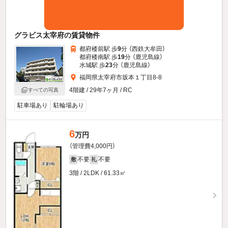
グラビス太宰府の賃貸物件
都府楼前駅 歩
9
分 （西鉄大牟田）
都府楼南駅 歩
19
分 （鹿児島線）
水城駅 歩
23
分 （鹿児島線）
福岡県太宰府市坂本１丁目8-8
4階建 / 29年7ヶ月 / RC
すべての写真
駐車場あり
駐輪場あり
6
万円
（管理費4,000円）
不要
不要
敷
礼
3階 / 2LDK / 61.33㎡