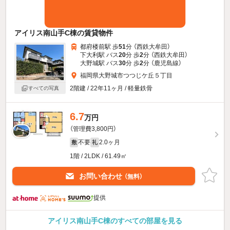
アイリス南山手C棟の賃貸物件
都府楼前駅 歩
51
分 （西鉄大牟田）
下大利駅 バス
20
分 歩
2
分 （西鉄大牟田）
大野城駅 バス
30
分 歩
2
分 （鹿児島線）
福岡県大野城市つつじケ丘５丁目
2階建 / 22年11ヶ月 / 軽量鉄骨
すべての写真
6.7
万円
（管理費3,800円）
不要
2.0ヶ月
敷
礼
1階 / 2LDK / 61.49㎡
お問い合わせ
（無料）
提供
アイリス南山手C棟のすべての部屋を見る