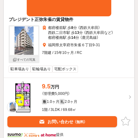
プレジデント正弥朱雀の賃貸物件
都府楼前駅 歩
8
分 （西鉄大牟田）
西鉄二日市駅 歩
13
分 （西鉄大牟田
など
）
都府楼南駅 歩
14
分 （鹿児島線）
福岡県太宰府市朱雀６丁目9-31
7階建 / 15年10ヶ月 / RC
すべての写真
駐車場あり
駐輪場あり
宅配ボックス
9.5
万円
（管理費5,000円）
1.0ヶ月
2.0ヶ月
敷
礼
1階 / 3LDK / 69.68㎡
お問い合わせ
（無料）
提供