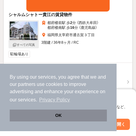
シャルムシャトー貴江の賃貸物件
都府楼前駅 歩
2
分 （西鉄大牟田）
都府楼南駅 歩
16
分 （鹿児島線）
福岡県太宰府市通古賀３丁目
3階建 / 36年8ヶ月 / RC
すべての写真
駐輪場あり
7.2
万円
By using our services, you agree that we and
（管理費2,000円）
our
partners
use cookies to improve
不要
2.0ヶ月
敷
礼
advertising and enhance your experience on
2階 / 3DK / 58.3㎡
アプリに切り替えて、サクサクお部屋探し
our services.
Privacy Policy
お問い合わせ
（無料）
会員登録なしですぐ使える。マップ検索やお気に入り保存など、
アプリ限定の便利な機能が使えます！
OK
提供
Web版で続行
アプリを開く
駅・沿線を変更
絞り込み条件を変更
7.2
万円