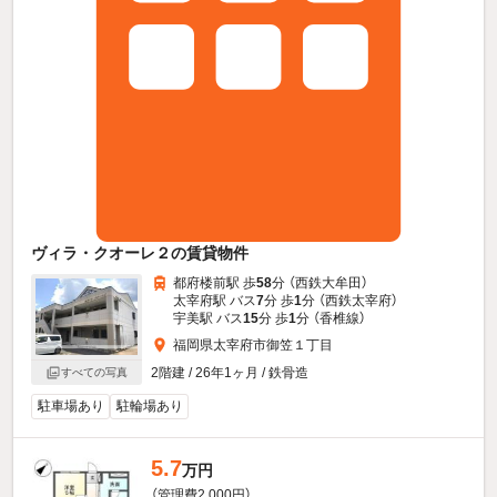
ヴィラ・クオーレ２の賃貸物件
都府楼前駅 歩
58
分 （西鉄大牟田）
太宰府駅 バス
7
分 歩
1
分 （西鉄太宰府）
宇美駅 バス
15
分 歩
1
分 （香椎線）
福岡県太宰府市御笠１丁目
2階建 / 26年1ヶ月 / 鉄骨造
すべての写真
駐車場あり
駐輪場あり
5.7
万円
（管理費2,000円）