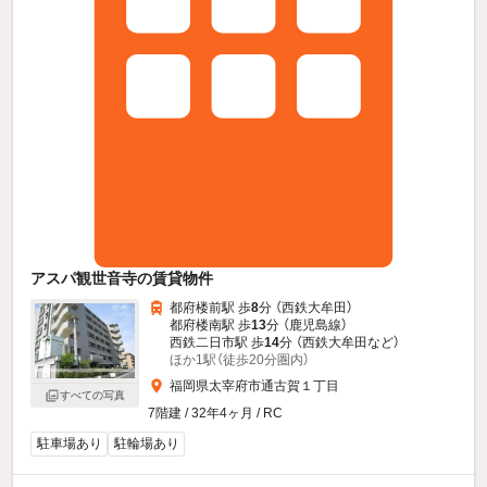
アスパ観世音寺の賃貸物件
都府楼前駅 歩
8
分 （西鉄大牟田）
都府楼南駅 歩
13
分 （鹿児島線）
西鉄二日市駅 歩
14
分 （西鉄大牟田
など
）
ほか1駅（徒歩20分圏内）
福岡県太宰府市通古賀１丁目
すべての写真
7階建 / 32年4ヶ月 / RC
駐車場あり
駐輪場あり