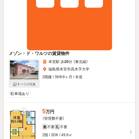
メゾン・ド・ワルツの賃貸物件
本宮駅 歩
20
分 （東北線）
福島県本宮市高木字大学
2階建 / 36年8ヶ月 / 木造
すべての写真
駐車場あり
5
万円
（管理費不要）
不要
不要
敷
礼
2階 / 3DK / 49.6㎡