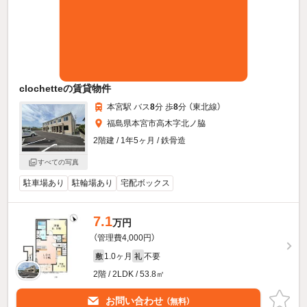
clochetteの賃貸物件
本宮駅 バス
8
分 歩
8
分 （東北線）
福島県本宮市高木字北ノ脇
2階建 / 1年5ヶ月 / 鉄骨造
すべての写真
駐車場あり
駐輪場あり
宅配ボックス
7.1
万円
（管理費4,000円）
1.0ヶ月
不要
敷
礼
2階 / 2LDK / 53.8㎡
お問い合わせ
（無料）