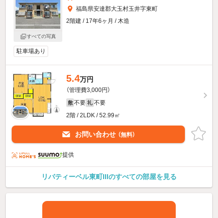
福島県安達郡大玉村玉井字東町
2階建 / 17年6ヶ月 / 木造
すべての写真
駐車場あり
5.4
万円
（管理費3,000円）
不要
不要
敷
礼
2階 / 2LDK / 52.99㎡
お問い合わせ
（無料）
提供
リバティーベル東町IIIのすべての部屋を見る