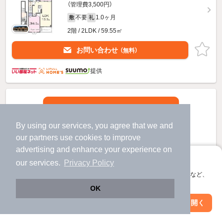
（管理費3,500円）
不要
1.0ヶ月
敷
礼
2階 / 2LDK / 59.55㎡
お問い合わせ
（無料）
提供
By using our services, you agree that we and
our
partners
use cookies to improve
advertising and enhance your experience on
アプリに切り替えて、サクサクお部屋探し
our services.
Privacy Policy
会員登録なしですぐ使える。マップ検索やお気に入り保存など、
アプリ限定の便利な機能が使えます！
OK
Web版で続行
アプリを開く
駅・沿線を変更
絞り込み条件を変更