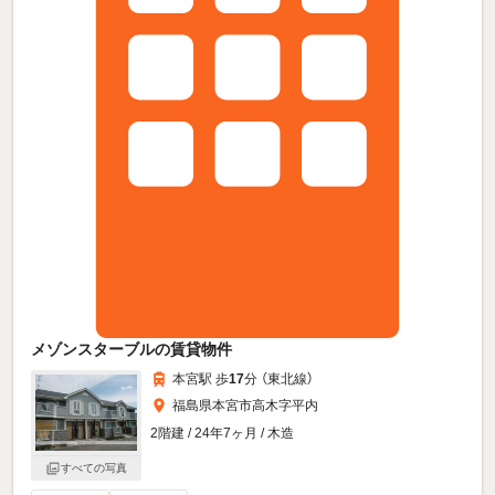
メゾンスターブルの賃貸物件
本宮駅 歩
17
分 （東北線）
福島県本宮市高木字平内
2階建 / 24年7ヶ月 / 木造
すべての写真