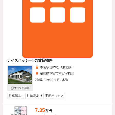
ナイスハッシーIIの賃貸物件
本宮駅 歩
20
分 （東北線）
福島県本宮市本宮字鍋田
2階建 / 1年11ヶ月 / 木造
すべての写真
駐車場あり
駐輪場あり
宅配ボックス
7.35
万円