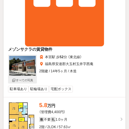
メゾンサクラの賃貸物件
本宮駅 歩
52
分 （東北線）
福島県安達郡大玉村玉井字西庵
2階建 / 14年5ヶ月 / 木造
すべての写真
駐車場あり
駐輪場あり
宅配ボックス
5.8
万円
（管理費4,400円）
不要
1.0ヶ月
敷
礼
2階 / 2LDK / 57.63㎡