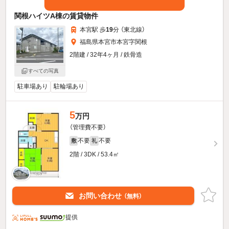
関根ハイツA棟の賃貸物件
本宮駅 歩
19
分 （東北線）
福島県本宮市本宮字関根
2階建 / 32年4ヶ月 / 鉄骨造
すべての写真
駐車場あり
駐輪場あり
5
万円
（管理費不要）
不要
不要
敷
礼
2階 / 3DK / 53.4㎡
お問い合わせ
（無料）
提供