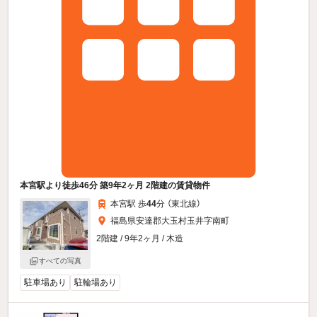
本宮駅より徒歩46分 築9年2ヶ月 2階建の賃貸物件
本宮駅 歩
44
分 （東北線）
福島県安達郡大玉村玉井字南町
2階建 / 9年2ヶ月 / 木造
すべての写真
駐車場あり
駐輪場あり