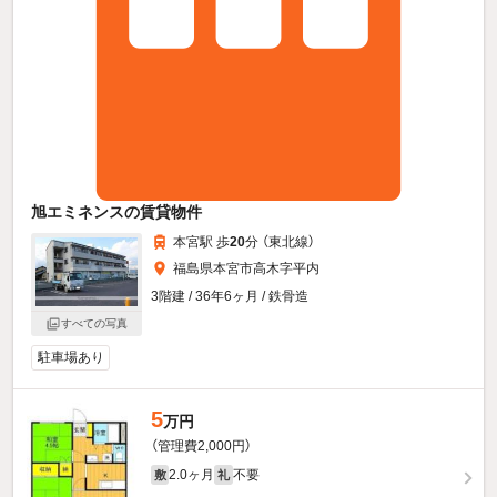
旭エミネンスの賃貸物件
本宮駅 歩
20
分 （東北線）
福島県本宮市高木字平内
3階建 / 36年6ヶ月 / 鉄骨造
すべての写真
駐車場あり
5
万円
（管理費2,000円）
2.0ヶ月
不要
敷
礼