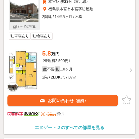
本宮駅 歩
23
分 （東北線）
福島県本宮市本宮字坊屋敷
2階建 / 14年5ヶ月 / 木造
すべての写真
駐車場あり
駐輪場あり
5.8
万円
（管理費2,500円）
不要
1.0ヶ月
敷
礼
2階 / 2LDK / 57.07㎡
お問い合わせ
（無料）
提供
エヌゲート２のすべての部屋を見る