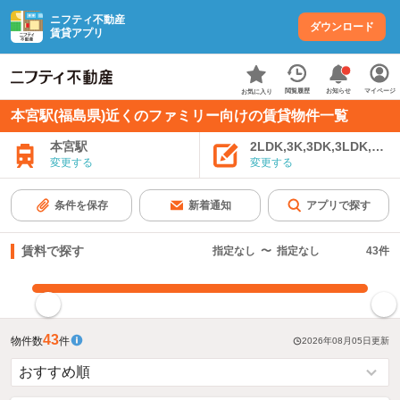
ニフティ不動産
ダウンロード
賃貸アプリ
お知らせ
閲覧履歴
マイページ
お気に入り
本宮駅(福島県)近くのファミリー向けの賃貸物件一覧
本宮駅
2LDK,3K,3DK,3LDK,4K
変更する
変更する
条件を保存
新着通知
アプリで探す
賃料で探す
指定なし
〜
指定なし
43
件
指定した賃料で絞り込む
43
物件数
件
2026年08月05日
更新