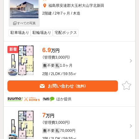
福島県安達郡大玉村大山字北新田
2階建 / 2年7ヶ月 / 木造
すべての写真
駐車場あり
駐輪場あり
宅配ボックス
6.9
新着
万円
（管理費3,000円）
不要
1.0ヶ月
敷
礼
2階 / 2LDK / 59.55㎡
お問い合わせ
（無料）
ほか提供
7
万円
（管理費3,000円）
不要
70,000円
敷
礼
2階 / 2LDK / 59.55㎡