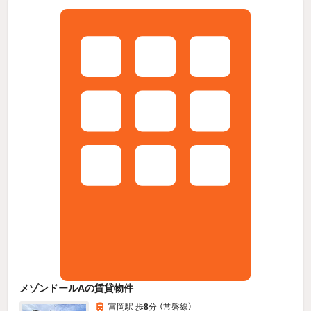
メゾンドールAの賃貸物件
富岡駅 歩
8
分 （常磐線）