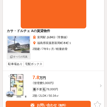
カサ・ドルチェ Aの賃貸物件
富岡駅 歩
24
分 （常磐線）
福島県双葉郡富岡町本町１
2階建 / 7年9ヶ月 / 軽量鉄骨
すべての写真
駐車場あり
宅配ボックス
7.8
万円
（管理費5,000円）
不要
78,000円
敷
礼
2階 / 2LDK / 50.34㎡
お問い合わせ
（無料）