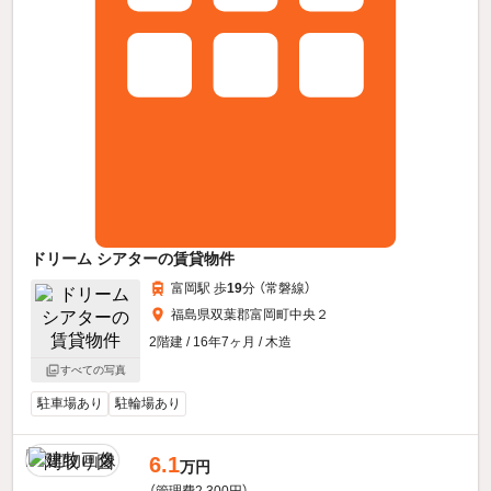
ドリーム シアターの賃貸物件
富岡駅 歩
19
分 （常磐線）
福島県双葉郡富岡町中央２
2階建 / 16年7ヶ月 / 木造
すべての写真
駐車場あり
駐輪場あり
6.1
万円
（管理費2,300円）