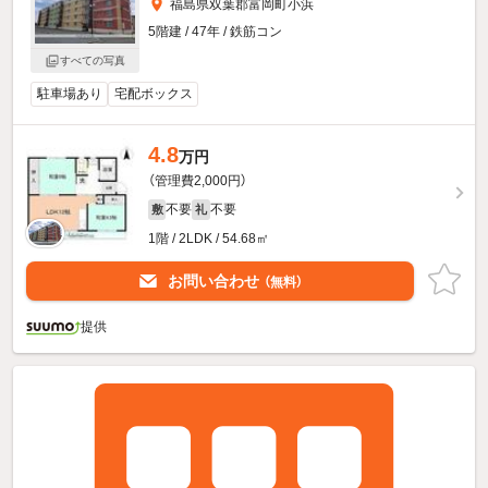
福島県双葉郡富岡町小浜
5階建 / 47年 / 鉄筋コン
すべての写真
駐車場あり
宅配ボックス
4.8
万円
（管理費2,000円）
不要
不要
敷
礼
1階 / 2LDK / 54.68㎡
お問い合わせ
（無料）
提供