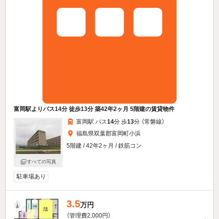
富岡駅よりバス14分 徒歩13分 築42年2ヶ月 5階建の賃貸物件
富岡駅 バス
14
分 歩
13
分 （常磐線）
福島県双葉郡富岡町小浜
5階建 / 42年2ヶ月 / 鉄筋コン
すべての写真
駐車場あり
3.5
万円
（管理費2,000円）