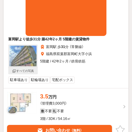
富岡駅より徒歩31分 築42年2ヶ月 5階建の賃貸物件
富岡駅 歩
31
分 （常磐線）
福島県双葉郡富岡町大字小浜
5階建 / 42年2ヶ月 / 鉄骨鉄筋
すべての写真
駐車場あり
駐輪場あり
宅配ボックス
3.5
万円
（管理費3,000円）
不要
不要
敷
礼
3階 / 3DK / 54.16㎡
お問い合わせ
（無料）