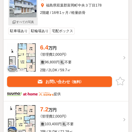
福島県双葉郡富岡町中央３丁目178
2階建 / 16年1ヶ月 / 軽量鉄骨
すべての写真
駐車場あり
駐輪場あり
宅配ボックス
6.4
万円
（管理費2,000円）
96,800円
不要
敷
礼
2階 / 2LDK / 59.7㎡
お問い合わせ
（無料）
提供
7.2
万円
（管理費2,000円）
103,400円
不要
敷
礼
2階 / 3LDK / 72.28㎡