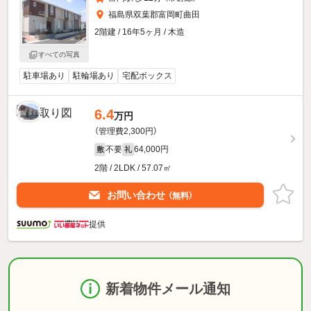
福島県双葉郡富岡町曲田
2階建 / 16年5ヶ月 / 木造
すべての写真
駐車場あり
駐輪場あり
宅配ボックス
6.4
万円
（管理費2,300円）
不要
64,000円
敷
礼
2階 / 2LDK / 57.07㎡
お問い合わせ
（無料）
提供
新着物件メール通知