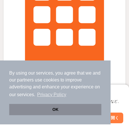
By using our services, you agree that we and
our
partners
use cookies to improve
advertising and enhance your experience on
富岡駅よりバス14分 徒歩11分 築47年 5階建の賃貸物件
アプリに切り替えて、サクサクお部屋探し
our services.
Privacy Policy
富岡駅 バス
14
分 歩
11
分 （常磐線）
会員登録なしですぐ使える。マップ検索やお気に入り保存など、
福島県双葉郡富岡町小浜
アプリ限定の便利な機能が使えます！
OK
5階建 / 47年 / 鉄筋コン
Web版で続行
アプリを開く
すべての写真
駅・沿線を変更
絞り込み条件を変更
駐車場あり
宅配ボックス