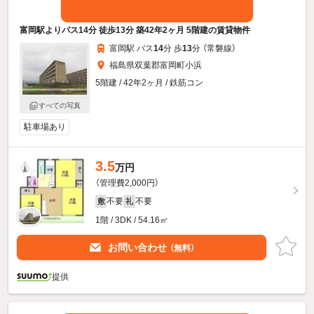
富岡駅よりバス14分 徒歩13分 築42年2ヶ月 5階建の賃貸物件
富岡駅 バス
14
分 歩
13
分 （常磐線）
福島県双葉郡富岡町小浜
5階建 / 42年2ヶ月 / 鉄筋コン
すべての写真
駐車場あり
3.5
万円
（管理費2,000円）
不要
不要
敷
礼
1階 / 3DK / 54.16㎡
お問い合わせ
（無料）
提供