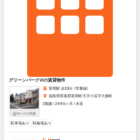
グリーンパークVIの賃貸物件
富岡駅 歩
13
分 （常磐線）
福島県双葉郡富岡町大字小浜字大膳町
2階建 / 24年6ヶ月 / 木造
すべての写真
駐車場あり
駐輪場あり