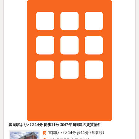
富岡駅よりバス14分 徒歩11分 築47年 5階建の賃貸物件
富岡駅 バス
14
分 歩
11
分 （常磐線）