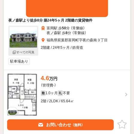
夜ノ森駅より徒歩8分 築24年5ヶ月 2階建の賃貸物件
富岡駅 歩
50
分 （常磐線）
夜ノ森駅 歩
8
分 （常磐線）
福島県双葉郡富岡町字夜の森南３丁目
2階建 / 24年5ヶ月 / 鉄骨造
すべての写真
駐車場あり
4.6
万円
（管理費-）
1.0ヶ月
不要
敷
礼
2階 / 2LDK / 65.64㎡
お問い合わせ
（無料）