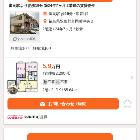
富岡駅より徒歩19分 築24年7ヶ月 2階建の賃貸物件
富岡駅 歩
19
分 （常磐線）
福島県双葉郡富岡町中央２
2階建 / 24年7ヶ月 / 鉄骨
すべての写真
駐車場あり
駐輪場あり
5.9
万円
（管理費2,200円）
不要
不要
敷
礼
2階 / 2LDK / 65.64㎡
お問い合わせ
（無料）
提供