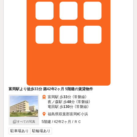
富岡駅より徒歩33分 築42年2ヶ月 5階建の賃貸物件
富岡駅 歩
33
分 （常磐線）
夜ノ森駅 歩
48
分 （常磐線）
竜田駅 歩
130
分 （常磐線）
福島県双葉郡富岡町小浜
5階建 / 42年2ヶ月 / ＲＣ
すべての写真
駐車場あり
駐輪場あり