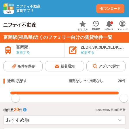
ニフティ不動産
ダウンロード
賃貸アプリ
お知らせ
閲覧履歴
マイページ
お気に入り
富岡駅(福島県)近くのファミリー向けの賃貸物件一覧
富岡駅
2LDK,3K,3DK,3LDK,4K
変更する
変更する
条件を保存
新着通知
アプリで探す
賃料で探す
指定なし
〜
指定なし
20
件
指定した賃料で絞り込む
20
物件数
件
2026年07月28日
更新