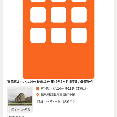
富岡駅よりバス14分 徒歩13分 築42年2ヶ月 5階建の賃貸物件
富岡駅 バス
14
分 歩
13
分 （常磐線）
福島県双葉郡富岡町小浜
5階建 / 42年2ヶ月 / 鉄筋コン
すべての写真