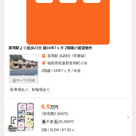
富岡駅より徒歩23分 築16年7ヶ月 2階建の賃貸物件
富岡駅 歩
23
分 （常磐線）
福島県双葉郡富岡町小浜
2階建 / 16年7ヶ月 / 木造
すべての写真
駐車場あり
駐輪場あり
6.5
万円
（管理費2,900円）
不要
65,000円
敷
礼
2階 / 3LDK / 67.91㎡